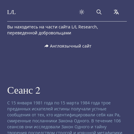
L/L
Search
collapse
Skip to content
Вы находитесь на части сайта L/L Research,
переведенной добровольцами
Англоязычный сайт
Сеанс 2
Заявление об отказе от ответственности:
С 15 января 1981 года по 15 марта 1984 года трое
преданных искателей истины получали устные
сообщения от тех, кто идентифицировали себя как Ра,
смиренные посланники Закона Одного. В течение 106
сеансов они исследовали Закон Одного и тайну
творения посредством строгой и изящной метафизики