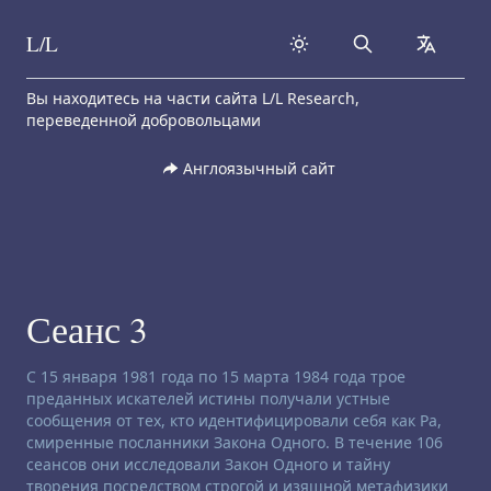
L/L
Search
collapse
Skip to content
Вы находитесь на части сайта L/L Research,
переведенной добровольцами
Англоязычный сайт
Сеанс 3
Заявление об отказе от ответственности:
С 15 января 1981 года по 15 марта 1984 года трое
преданных искателей истины получали устные
сообщения от тех, кто идентифицировали себя как Ра,
смиренные посланники Закона Одного. В течение 106
сеансов они исследовали Закон Одного и тайну
творения посредством строгой и изящной метафизики