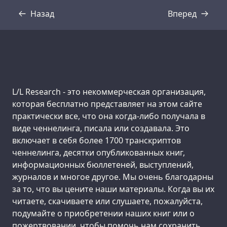
Назад
Вперед
Стенограмма
Стенограмма
Support us:
L/L Research - это некоммерческая организация,
которая бесплатно представляет на этом сайте
практически все, что она когда-либо получала в
виде ченнелинга, писала или создавала. Это
включает в себя более 1700 транскриптов
ченнелинга, десятки опубликованных книг,
информационных бюллетеней, выступлений,
журналов и многое другое. Мы очень благодарны
за то, что вы цените наши материалы. Когда вы их
читаете, скачиваете или слушаете, пожалуйста,
подумайте о приобретении наших книг или о
пожертвовании, чтобы помочь нам сохранить