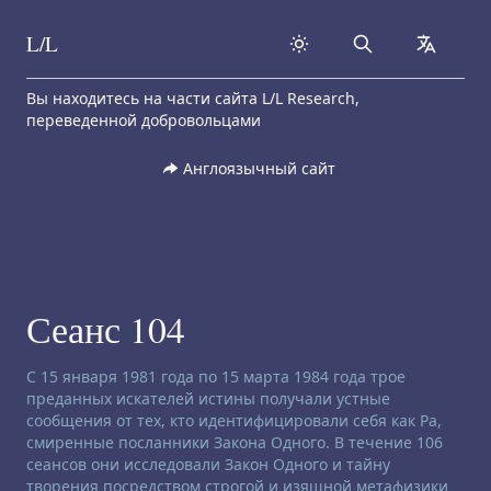
L/L
Search
collapse
Skip to content
Вы находитесь на части сайта L/L Research,
переведенной добровольцами
Англоязычный сайт
Сеанс 104
Заявление об отказе от ответственности:
С 15 января 1981 года по 15 марта 1984 года трое
преданных искателей истины получали устные
сообщения от тех, кто идентифицировали себя как Ра,
смиренные посланники Закона Одного. В течение 106
сеансов они исследовали Закон Одного и тайну
творения посредством строгой и изящной метафизики