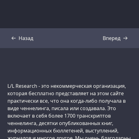
Назад
Вперед
Стенограмма
Стенограмма
Support us:
L/L Research - это некоммерческая организация,
которая бесплатно представляет на этом сайте
практически все, что она когда-либо получала в
виде ченнелинга, писала или создавала. Это
включает в себя более 1700 транскриптов
ченнелинга, десятки опубликованных книг,
информационных бюллетеней, выступлений,
журналов и многое другое. Мы очень благодарны