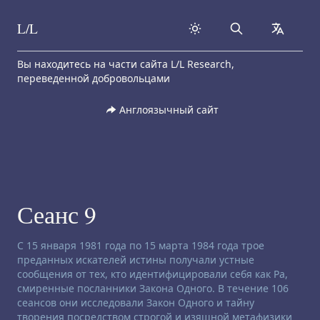
L/L
Search
collapse
Skip to content
Вы находитесь на части сайта L/L Research,
переведенной добровольцами
Англоязычный сайт
Сеанс 9
Заявление об отказе от ответственности:
С 15 января 1981 года по 15 марта 1984 года трое
преданных искателей истины получали устные
сообщения от тех, кто идентифицировали себя как Ра,
смиренные посланники Закона Одного. В течение 106
сеансов они исследовали Закон Одного и тайну
творения посредством строгой и изящной метафизики