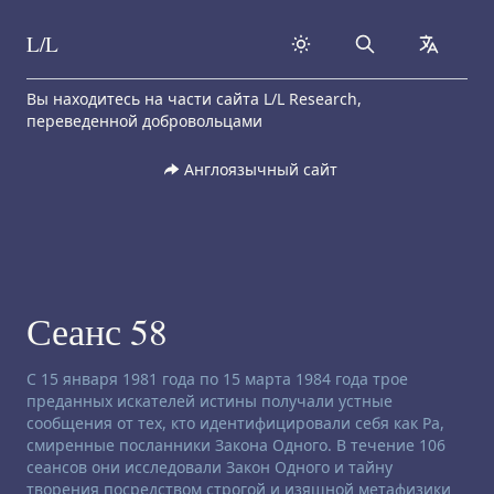
L/L
Search
collapse
Skip to content
Вы находитесь на части сайта L/L Research,
переведенной добровольцами
Англоязычный сайт
Сеанс 58
Заявление об отказе от ответственности:
С 15 января 1981 года по 15 марта 1984 года трое
преданных искателей истины получали устные
сообщения от тех, кто идентифицировали себя как Ра,
смиренные посланники Закона Одного. В течение 106
сеансов они исследовали Закон Одного и тайну
творения посредством строгой и изящной метафизики