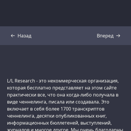
Назад
Вперед
Стенограмма
Стенограмма
Support us:
L/L Research - это некоммерческая организация,
которая бесплатно представляет на этом сайте
практически все, что она когда-либо получала в
виде ченнелинга, писала или создавала. Это
включает в себя более 1700 транскриптов
ченнелинга, десятки опубликованных книг,
информационных бюллетеней, выступлений,
журналов и многое другое. Мы очень благодарны