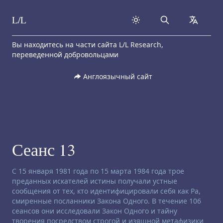
L/L
Search
collapse
Skip to content
Вы находитесь на части сайта L/L Research,
переведенной добровольцами
Англоязычный сайт
Сеанс 13
Заявление об отказе от ответственности:
С 15 января 1981 года по 15 марта 1984 года трое
преданных искателей истины получали устные
сообщения от тех, кто идентифицировали себя как Ра,
смиренные посланники Закона Одного. В течение 106
сеансов они исследовали Закон Одного и тайну
творения посредством строгой и изящной метафизики