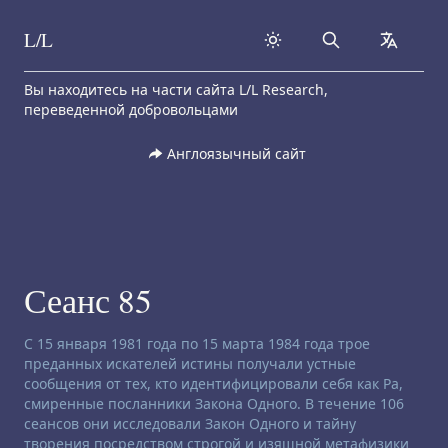
L/L
Search
collapse
Skip to content
Вы находитесь на части сайта L/L Research,
переведенной добровольцами
Англоязычный сайт
Сеанс 85
Заявление об отказе от ответственности:
С 15 января 1981 года по 15 марта 1984 года трое
преданных искателей истины получали устные
сообщения от тех, кто идентифицировали себя как Ра,
смиренные посланники Закона Одного. В течение 106
сеансов они исследовали Закон Одного и тайну
творения посредством строгой и изящной метафизики