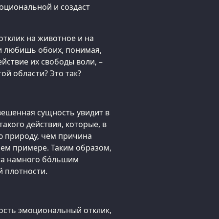
моциональной и создаст
отклик на животное и на
 и любишь обоих, понимая,
ействие их свободы воли, –
ой области? Это так?
новешенная сущность увидит в
акого действия, которые, в
ю природу, чем причина
оем примере. Таким образом,
та намного бо́льшим
й плотности.
ость эмоциональный отклик,