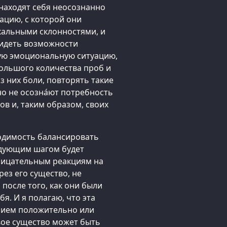
находят себя неосознанно
ацию, с которой они
икальными склонностями, и
видеть возможности
дую эмоциональную ситуацию,
ольшого количества проб и
 них боли, повторять такие
о не осозна́ют потребность
ов и, таким образом, своих
ходимость балансировать
едующим шагом будет
рицательным реакциям на
ез его существо, не
после того, как они были
. И я полагаю, что эта
нием положительно или
вое существо может быть