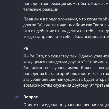
нападет, твоя реакция может быть более э
телесные реакции.
Прав ли я в предположении, что когда твой 
другое “я”, где ты видишь обоих как Творца
что их действие в нападении на тебя – это д
тогда ты правильно себя сбалансировал в эт
Ра
Я – Ра. Это, по существу, так. Однако урав
кажущемся нападении другого “я” причины т
большинстве случаев, имеют более сложну
нападения быка второй плотности, как в тв
эта уравновешенная сущность будет откры
возможностям служения другому “я” третье
Вопрос
42.4
Ощутит ли идеально уравновешенная сущн