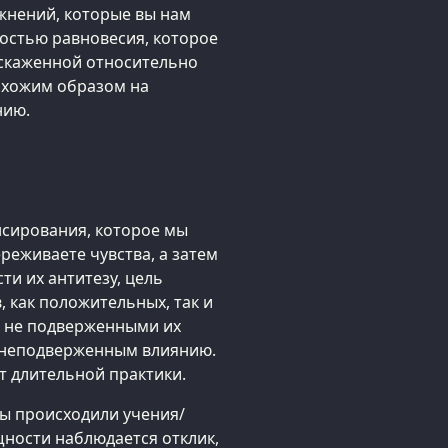
жнений, которые вы нам
ностью равновесия, которое
искаженной относительно
охожим образом на
нию.
нсирования, которое мы
ереживаете чувства, а затем
ти их антитезу, цель
, как положительных, так и
сь не подверженными их
е] неподверженным влиянию.
ет длительной практики.
бы происходили учения/
щности наблюдается отклик,