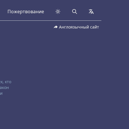
Пожертвование
Search
collapsed
Англоязычный сайт
х, кто
Закон
 и