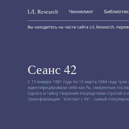
L/L
Research
Ченнелинг
Библиотек
Skip to content
Вы находитесь на части сайта L/L Research, пер
Сеанс 42
Заявление об отказе от ответственности:
С 15 января 1981 года по 15 марта 1984 года тро
идентифицировали себя как Ра, смиренные послан
Одного и тайну творения посредством строгой и
трансформации. "Контакт с Ра" - самый популярн