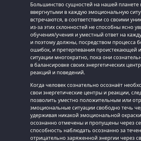
Большинство сущностей на нашей планете 
ввергнутыми в каждую эмоциональную ситу
встречаются, в соответствии со своими ун
из-за этих склонностей не способны ясно у
обучения/учения и уместный ответ на каж
и поэтому должны, посредством процесса б
ошибок, и претерпевания проистекающей из
ситуации многократно, пока они сознательн
в балансировке своих энергетических центр
реакций и поведений.
Когда человек сознательно осознаёт необ
свои энергетические центры и реакции, сл
позволить уместно положительным или от
эмоциональные ситуации свободно течь чер
удерживая никакой эмоциональной окраски 
осознанно отмечены и пропущены через себя
способность наблюдать осознанно за тече
отрицательно заряженной энергии через с