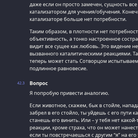
даже если он просто замечен, сущность все
катализатором для учения/обучения. Конечн
катализаторе больше нет потребности.
Таким образом, в плотности нет потребност
объективность, а тонко настроенное состр
видит все сущее как любовь. Это видение н
вызванного каталитическими реакциями. Т
теперь может стать Сотворцом испытываем
подлинное равновесие.
Вопрос
42.3
Я попробую привести аналогию.
Если животное, скажем, бык в стойле, напад
забрел в его стойло, ты уйдешь с его пути к
станешь его винить. Или – у тебя нет како
реакции, кроме страха, что он может нанес
если ты повстречаешься с другим “я” на его