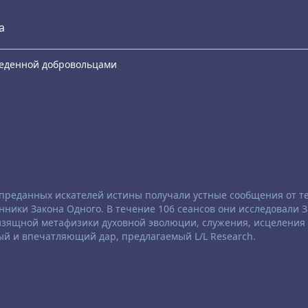
а
еведенной добровольцами
е преданных искателей истины получали устные сообщения от те
ники Закона Одного. В течение 106 сеансов они исследовали 
 изящной метафизики духовной эволюции, служения, исцеления
ый и впечатляющий дар, предлагаемый L/L Research.