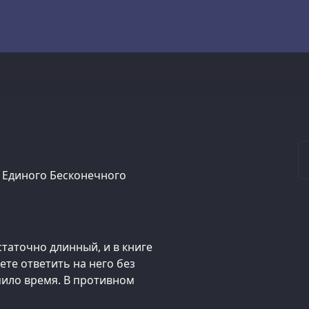
м Единого Бесконечного
статочно длинный, и в книге
те ответить на него без
омило время. В противном