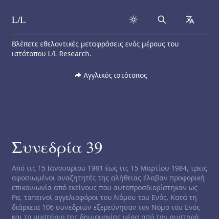
L/L
Search
collapse
Skip to content
Βλέπετε εθελοντικές μεταφράσεις ενός μέρους του
ιστότοπου L/L Research.
Αγγλικός ιστότοπος
Συνεδρία 39
Channeling disclaimer:
Από τις 15 Ιανουαρίου 1981 έως τις 15 Μαρτίου 1984, τρεις
αφοσιωμένοι αναζητητές της αλήθειας έλαβαν προφορική
επικοινωνία από εκείνους που αυτοπροσδιορίστηκαν ως
Ρα, ταπεινοί αγγελιοφόροι του Νόμου του Ενός. Κατά τη
διάρκεια 106 συνεδριών εξερεύνησαν τον Νόμο του Ενός
και το μυστήριο της δημιουργίας μέσα από την αυστηρά