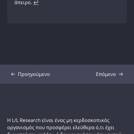
άπειρο.
↩
Προηγούμενο
Επόμενο
Απομαγνητοφώνηση
Απομαγνητοφ
Support us:
Η L/L Research είναι ένας μη κερδοσκοπικός
οργανισμός που προσφέρει ελεύθερα ό,τι έχει