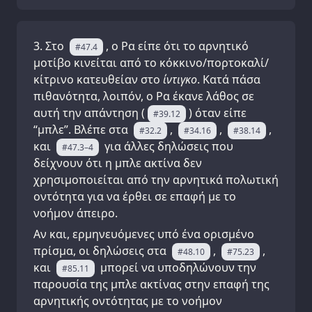
Στο
, ο Ρα είπε ότι το αρνητικό
#47.4
μοτίβο κινείται από το κόκκινο/πορτοκαλί/
κίτρινο κατευθείαν στο
ίντιγκο
. Κατά πάσα
πιθανότητα, λοιπόν, ο Ρα έκανε λάθος σε
αυτή την απάντηση (
) όταν είπε
#39.12
“μπλε”. Βλέπε στα
,
,
,
#32.2
#34.16
#38.14
και
για άλλες δηλώσεις που
#47.3–4
δείχνουν ότι η μπλε ακτίνα δεν
χρησιμοποιείται από την αρνητικά πολωτική
οντότητα για να έρθει σε επαφή με το
νοήμον άπειρο.
Αν και, ερμηνευόμενες υπό ένα ορισμένο
πρίσμα, οι δηλώσεις στα
,
,
#48.10
#75.23
και
μπορεί να υποδηλώνουν την
#85.11
παρουσία της μπλε ακτίνας στην επαφή της
αρνητικής οντότητας με το νοήμον