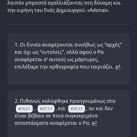
λοιπόν μπροστά αγαλλιάζοντας στη δύναμη και
την ειρήνη του Ενός Δημιουργού. «Adonai».
Οι Εννέα αναφέρονται συνήθως ως “αρχές”
και όχι ως “εντολείς”, αλλά αφού ο Ρα
αναφέρεται σ’ αυτούς ως μάρτυρες,
επιλέξαμε την ορθογραφία που ταιριάζει.
↩
Πιθανώς καλύφθηκε προηγουμένως στα
,
, και
, αν και δεν
#16.21
#27.17
#32.12
είναι βέβαιο σε ποια συγκεκριμένα
αποσπάσματα αναφέρεται ο Ρα.
↩