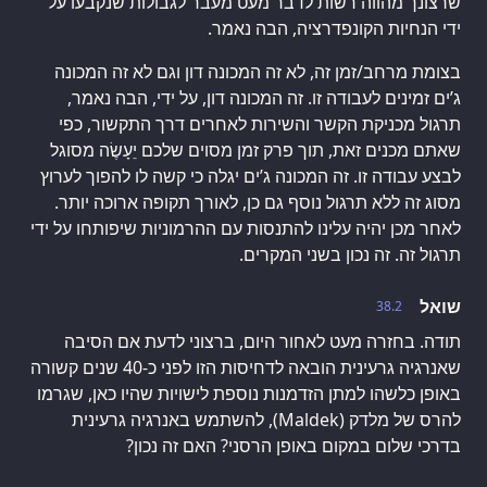
שרצונך מהווה רשות לדבר מעט מעבר לגבולות שנקבעו על
ידי הנחיות הקונפדרציה, הבה נאמר.
בצומת מרחב/זמן זה, לא זה המכונה דון וגם לא זה המכונה
ג’ים זמינים לעבודה זו. זה המכונה דון, על ידי, הבה נאמר,
תרגול מכניקת הקשר והשירות לאחרים דרך התקשור, כפי
שאתם מכנים זאת, תוך פרק זמן מסוים שלכם יֵעָשֶׂה מסוגל
לבצע עבודה זו. זה המכונה ג’ים יגלה כי קשה לו להפוך לערוץ
מסוג זה ללא תרגול נוסף גם כן, לאורך תקופה ארוכה יותר.
לאחר מכן יהיה עלינו להתנסות עם ההרמוניות שיפותחו על ידי
תרגול זה. זה נכון בשני המקרים.
שואל
38.2
תודה. בחזרה מעט לאחור היום, ברצוני לדעת אם הסיבה
שאנרגיה גרעינית הובאה לדחיסות הזו לפני כ-40 שנים קשורה
באופן כלשהו למתן הזדמנות נוספת לישויות שהיו כאן, שגרמו
להרס של מלדק (Maldek), להשתמש באנרגיה גרעינית
בדרכי שלום במקום באופן הרסני? האם זה נכון?