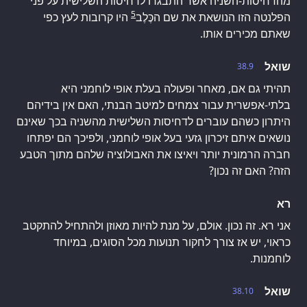
מהדחיסות-השניה אשר התבגרו לדחיסות השלישית על פני
5
הפלנטה הזו הנושאת את שם הכֶּלֶב
היו קרובות לעץ כפי
שאתם מכירים אותו.
שואל
38.9
תהיתי גם אם, מאחר ופעולה בעלת אופי לוחמני היא
בלתי-אפשרית עבור צמחים למיטב הבנתי, האם אין בידיהם
היתרון כשהם עוברים לדחיסות השלישית מהשניה בכך שאינם
נושאים איתם זיכרון גזעי בעל אופי לוחמני, ולפיכך הם יפתחו
חברה הרמונית יותר ויאיצו את האבולוציה שלהם מתוך הטבע
הזה? האם זה נכון?
רא
אני רא. זה נכון. אולם, על מנת להיות מאוזן ולהתחיל להתקטב
כראוי, יש אז צורך לחקור תנועות מכל הסוגים, במיוחד
לוחמנות.
שואל
38.10