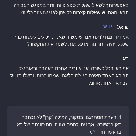
באפשרותך לשאול שאלות ספציפיות יותר במפגש העבודה
הבא. האם יש שאלות קצרות כלשהן לפני שנעזוב כלי זו?
שואל
38.15
אני רק רוצה לדעת אם יש משהו שאנחנו יכולים לעשות כדי
שלכלי יהיה יותר נוח או על מנת לשפר את התקשור?
רא
אני רא. הכל כשורה. אנו עוזבים אתכם באהבה ובאור של
הבורא האחד האינסופי. לכו הלאה ושמחו בכוחו ובשלוותו של
הבורא האחד. אֲדוֹנָי.
הערת המתרגם: במקור, המילה “קֶרֶן” לא נכתבה
כאן במפורש, אך ניתן להניח שזו הייתה כוונתם של רא
בהקשר הזה.
↩