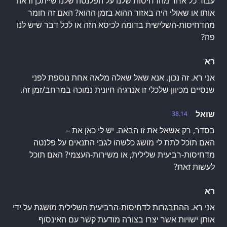
עבור כל אחד מהדחיסות שלנו על הפלנטה שלנו שייתכן וראה
אותו או שאולי היה באזור ההוא בזמן ההוא? האם זה חומר
מהדחיסות-השלישית בדומה לכיסא הזה או לכל דבר שיש לנו
פה?
רא
אני רא. זה נכון. אנא שאל שאלה מלאה אחת נוספת לפני
שנסיים מכיוון שלכלי זו אנרגיה חיונית נמוכה במרחב/זמן זה.
שואל
38.14
האם תוכל לתת לי מושג כלשהו לגבי התנאים על פלנטה
מדחיסות-רביעית שלילית, או משירות-העצמי? האם תוכל
לעשות זאת?
רא
אני רא. ההתבגרות לדחיסות-הרביעית השלילית מושגת על ידי
אותן ישויות אשר יצרו בצורה מודעת קשר עם האינסוף