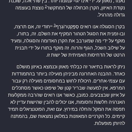
נאמר, מאוזן על ידי אינדיגו
עמומה יותר. בין שתי אלה, שוכנת
2
נקודת האיזון, הקרן הכחולה של המתקשר
נוצצת בעוצמה
גדולה מהרגיל.
3
בקרן הסגולה אנו רואים סְפֶּקְטְרוֹגְרָף
ייחודי זה, אם תרצה,
ובו-זמנית את הסגול הטהור המקיף את השלם. זה, בתורו,
מוקף על ידי מה שמערבב את הקרן האדומה והסגולה, ומעיד
על שילוב השכל, הגוף והרוח. זה מוקף בתורו על ידי תבנית
הרטט של הדחיסות האמיתית של ישות זו.
ניתן לראות בתיאור זה כבלתי מאוזן וכנמצא באיזון מושלם
כאחד. ההבנה האחרונה מביניהן מועילה ביותר בהתמודדות
עם עצמי-אחרים. היכולת לחוש במחסומים מועילה רק עבור
המרפא. אין למעשה שבריר קטן של שיפוט כאשר מסתכלים
על איזון שבצבעים. כמובן, כאשר אנו רואים שהרבה ממקלעות
האנרגיה חלשות וחסומות, אנו יכולים להבין שהישות עדיין לא
תפסה את המקל והחלה במירוץ. עם זאת, הפוטנציאלים תמיד
קיימים. כל הקרניים המאוזנות במלואן נמצאות שם, בהמתנה
להיותן מופעלות.