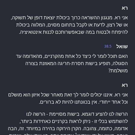
רא
אני רא. מנגנון ההשראה כרוך ביכולת יוצאת דופן של תשוקה,
או של רצון, לדעת או לקבל בתחום מסוים, המלווה ביכולת
להיפתח ולבטוח במה שבאפשרותכם לכנות אינטואיציה.
שואל
38.5
האם תוכל לומר לי כיצד כל אחת מהקרניים, מהאדומה עד
הסגולה, תופיע בישות חסרת-חריגה המאוזנת בצורה
מושלמת?
רא
אני רא. איננו יכולים לומר לך זאת מאחר שכל איזון הוא מושלם
וכל אחד ייחודי. אין בכוונתנו להיות לא ברורים.
הרשה לנו להציע דוגמא. בישות מסויימת - הרשה לנו
להשתמש בכלי זו - ניתן לראות בקרניים כאחידות ביותר,
אדומה, כתומה, צהובה. הקרן הירוקה בהירה במיוחד. זה, הבה
1