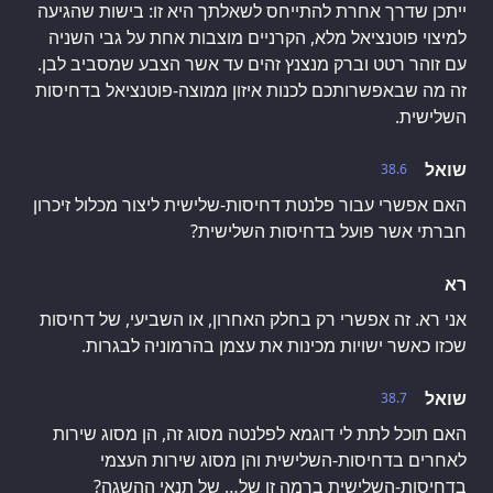
ייתכן שדרך אחרת להתייחס לשאלתך היא זו: בישות שהגיעה
למיצוי פוטנציאל מלא, הקרניים מוצבות אחת על גבי השניה
עם זוהר רטט וברק מנצנץ זהים עד אשר הצבע שמסביב לבן.
זה מה שבאפשרותכם לכנות איזון ממוצה-פוטנציאל בדחיסות
השלישית.
שואל
38.6
האם אפשרי עבור פלנטת דחיסות-שלישית ליצור מכלול זיכרון
חברתי אשר פועל בדחיסות השלישית?
רא
אני רא. זה אפשרי רק בחלק האחרון, או השביעי, של דחיסות
שכזו כאשר ישויות מכינות את עצמן בהרמוניה לבגרות.
שואל
38.7
האם תוכל לתת לי דוגמא לפלנטה מסוג זה, הן מסוג שירות
לאחרים בדחיסות-השלישית והן מסוג שירות העצמי
בדחיסות-השלישית ברמה זו של… של תנאי ההשגה?