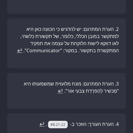
הערת המתרגם: יש להדגיש כי הכוונה כאן היא
למתקשר במובן הכללי, כלומר, של תקשורת כלשהי,
לאו דווקא לישות הלוקחת על עצמה את תפקיד
המתקשרת בתקשור. במקור: “Communicator”.
↩
הערת המתרגם: מונח מלועזית שמשמעותו היא
“מַכשִׁיר לְהַפרָדַת צִבעֵי אוֹר”.
↩
הערת העורך: הוזכר ב-
.
↩
#8.21-22