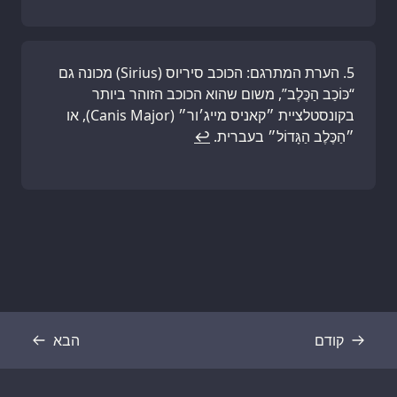
הערת המתרגם: הכוכב סיריוס (Sirius) מכונה גם
“כּוֹכַב הַכֶּלֶב”, משום שהוא הכוכב הזוהר ביותר
בקונסטלציית ״קאניס מייג׳ור״ (Canis Major), או
״הַכֶּלֶב הַגָּדוֹל״ בעברית.
↩
קודם
הבא
תמליל
תמליל