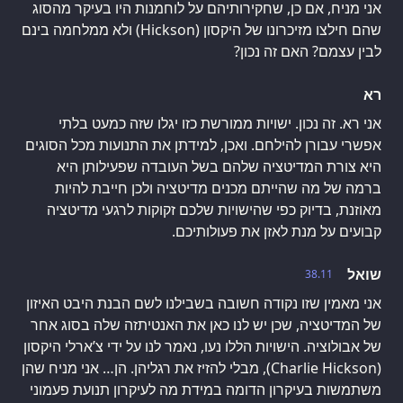
אני מניח, אם כן, שחקירותיהם על לוחמנות היו בעיקר מהסוג
שהם חילצו מזיכרונו של היקסון (Hickson) ולא ממלחמה בינם
לבין עצמם? האם זה נכון?
רא
אני רא. זה נכון. ישויות ממורשת כזו יגלו שזה כמעט בלתי
אפשרי עבורן להילחם. ואכן, למידתן את התנועות מכל הסוגים
היא צורת המדיטציה שלהם בשל העובדה שפעילותן היא
ברמה של מה שהייתם מכנים מדיטציה ולכן חייבת להיות
מאוזנת, בדיוק כפי שהישויות שלכם זקוקות לרגעי מדיטציה
קבועים על מנת לאזן את פעולותיכם.
שואל
38.11
אני מאמין שזו נקודה חשובה בשבילנו לשם הבנת היבט האיזון
של המדיטציה, שכן יש לנו כאן את האנטיתזה שלה בסוג אחר
של אבולוציה. הישויות הללו נעו, נאמר לנו על ידי צ’ארלי היקסון
(Charlie Hickson), מבלי להזיז את רגליהן. הן… אני מניח שהן
משתמשות בעיקרון הדומה במידת מה לעיקרון תנועת פעמוני