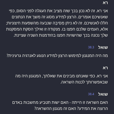
רא
אני רא. זה לא נכון בכך שזה מציב את העגלה לפני הסוס, כפי
שאנשיכם אומרים. הרצון למידע מסוג זה משך את הנתונים
הללו לאנשיכם. זה לא ניתן מְסִיבָּה שנבעה מהשפעות חיצוניות;
אלא, העמים שלכם חפצו בו. מנקודה זו ואילך הסקת המסקנות
שלך נכונה בכך שהישויות חפצו בהזדמנות השניה שציינת.
שואל
38.3
מה היה המנגנון למימוש הרצון למידע הנוגע לאנרגיה גרעינית?
רא
אני רא. כפי שאנחנו מבינים את שאלתך, המנגנון היה מה
שבאפשרותך לכנות השראה.
שואל
38.4
האם השראה זו הייתה - האם ישות תטביע מחשבות באדם
הרוצה את המידע? האם זה מנגנון ההשראה?