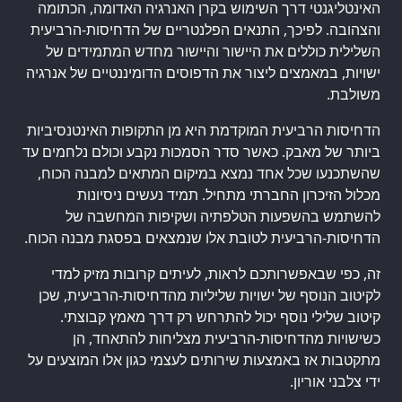
האינטליגנטי דרך השימוש בקרן האנרגיה האדומה, הכתומה
והצהובה. לפיכך, התנאים הפלנטריים של הדחיסות-הרביעית
השלילית כוללים את היישור והיישור מחדש המתמידים של
ישויות, במאמצים ליצור את הדפוסים הדומיננטיים של אנרגיה
משולבת.
הדחיסות הרביעית המוקדמת היא מן התקופות האינטנסיביות
ביותר של מאבק. כאשר סדר הסמכות נקבע וכולם נלחמים עד
שהשתכנעו שכל אחד נמצא במיקום המתאים למבנה הכוח,
מכלול הזיכרון החברתי מתחיל. תמיד נעשים ניסיונות
להשתמש בהשפעות הטלפתיה ושקיפות המחשבה של
הדחיסות-הרביעית לטובת אלו שנמצאים בפסגת מבנה הכוח.
זה, כפי שבאפשרותכם לראות, לעיתים קרובות מזיק למדי
לקיטוב הנוסף של ישויות שליליות מהדחיסות-הרביעית, שכן
קיטוב שלילי נוסף יכול להתרחש רק דרך מאמץ קבוצתי.
כשישויות מהדחיסות-הרביעית מצליחות להתאחד, הן
מתקטבות אז באמצעות שירותים לעצמי כגון אלו המוצעים על
ידי צלבני אוריון.