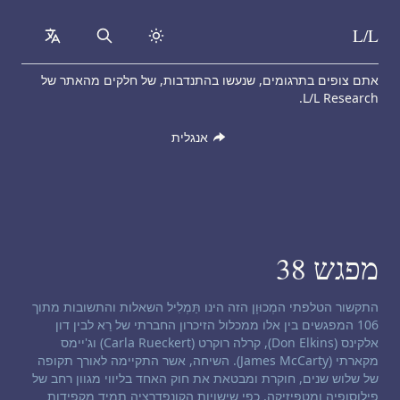
L/L
collapsed
Search
Skip to content
אתם צופים בתרגומים, שנעשו בהתנדבות, של חלקים מהאתר של
L/L Research.
אנגלית
מפגש 38
כתב ויתור תקשור:
התקשור הטלפתי המְכוּוָן הזה הינו תַּמְלִיל השאלות והתשובות מתוך
106 המפגשים בין אלו ממכלול הזיכרון החברתי של רַא לבין דון
אלקינס (Don Elkins), קרלה רוקרט (Carla Rueckert) וג'יימס
מקארתי (James McCarty). השיחה, אשר התקיימה לאורך תקופה
של שלוש שנים, חוקרת ומבטאת את חוק האחד בליווי מגוון רחב של
פילוסופיה ומֵטָפִיזִיקָה. כפי שישויות הקונפדרציה תמיד מקפידות