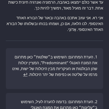
עד אשר כולם יימצאו באהבה, הרמוניה ואנרגיה חיונית כישות
אחת. דבר זה מועיל מאוד, וימשיך להיות כך.
אני רא. אני עוזב אתכם באהבה ובאור של הבורא האחד
האינסופי. לכו הלאה, אם כן, ושמחו בכוחו ובשלוותו של הבורא
האחד האינסופי. אֲדוֹנָי.
הערת המתרגם: השימוש ב״שולטות״ כאן מתרגם
את המונח האנגלי “Predominant”, המציין יכולות
שהן הבולטות או העיקריות מבין היכולות של ישות, ואינו
מרמז על שליטה או כפיפות של יתר היכולות.
↩
הערת המתרגם: בדומה להערה לעיל, השימוש
ב״עליונות״ כאן מתרגם את המונח האנגלי