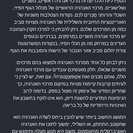
הספירליות הללו יוצרות מרכזי אנרגיה ראשיים, משניים
ושלישוניים. מרכזי האנרגיה הראשיים של מכלול הגוף הפיזי,
השכלי והרוחני מֻכָּרִים לכם. נקודות הצטלבות משניות של
האוריינטציות החיובית והשלילית של האנרגיה מצויות סביב
כמה מן המרכזים שלכם. ניתן להבחין כי למרכז הקרן-הצהובה
יש מרכזי אנרגיה משניים במרפקים, בברכיים ובגופים
העדינים במרחק מה מן הכלי הפיזי, בנקודות המשרטטות
צורת יהלום סביב אזור הטבור של הישות והסובבות את הגוף.
ניתן לבחון כל אחד ממרכזי האנרגיה ולמצוא בהם מרכזים
משניים שכאלו. חלק מאנשיכם עובדים עם מרכזי האנרגיה
3
הללו, ואתם מכנים זאת אָקוּפּוּנְקְטוּרָה
. עם זאת, יש לציין כי
לעיתים קרובות קיימות סטיות במיקום מרכזי האנרגיה, כך
שהדיוק המדעי של עיסוק זה מוטל בספק. בדומה לרוב
הניסיונות המדעיים להשגת דיוק, הוא אינו לוקח בחשבון את
האיכויות הייחודיות של כל בריאה.
המושג החשוב ביותר שיש להבין ביחס לשדה האנרגיה הוא
שהקוטב התחתון, או השלילי, ימשוך לתוכו את האנרגיה
האוניברסלית מהקוסמוס. משם היא תנוע מעלה ותיפגש עם