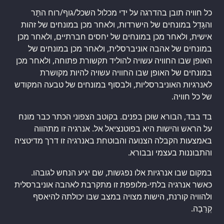
כל חוויה תובן בהדרגה על ידי מכלול השכל/גוף/רוח התָּר
והגָּדֵל במונחים של הישרדות, ולאחר מכן במונחים של זהות
אישית, ולאחר מכן במונחים של יחסים חברתיים, ולאחר מכן
במונחים של אהבה אוניברסלית, ולאחר מכן במונחים של
האופן שבו החוויה עשויה להוליד תקשורת פתוחה, ולאחר מכן
במונחים של האופן שבו החוויה עשויה להיות מקושרת
לאנרגיות האוניברסליות, ולבסוף במונחים של טבעה המקודש
של כל חוויה.
בד בבד, הבורא שוכן בפנים. בקוטב הצפוני הכתר כבר מונח
על הראש והישות היא בפוטנציאל אל. אנרגיה זו מתהווה
באמצעות הקבלה הצנועה והבוטחת באנרגיה זו דרך מדיטציה
והתבוננות בעצמי ובבורא.
במקום שבו אנרגיות אלו נפגשות, שם יגיע הנחש לגובהו.
כאשר אנרגיה בלתי-מלופפת זו מתקרבת לאהבה אוניברסלית
ולהוויה קורנת, הישות מצויה במצב שבו יכולתה להיאסף
קְרֵבָה.