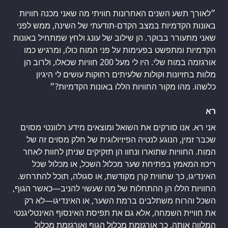
״לאורך תשע השנים האחרונות חוויתי מה שאני מכנה חוויות
באונות הקדמיות במצב הקדם-תודעתי של השינה, ממש לפני
שאני מתעורר בבוקר. הן שילוב של עונג ולחץ שמתחיל באונות
הקדמיות ומתפשט בפעימות על פני המוח כולו, ומרגיש כמו
אורגזמה במוח שלי. היו לי מעל 200 חוויות שכאלו, ולרוב הן
מלוות בחזיונות וקולות שלעיתים רחוקות עושים לי היגיון
כלשהו. מהו מקור החוויות הללו באונות הקדמיות?״
רא
אני רא. אנו סורקים את השואל ומוצאים מידע רלוונטי מסוים
שכבר זמין, הנוגע לנטיה הפיזיולוגית של חלק מסוים זה של
המוח. החוויות שתוארו ונחוו הן תזקיקים שניתן לחוות לאחר
ריכוז המאמץ בפתיחת שער מכלול השכל, או מכלול שכל
האינדיגו, כך שחווית קרן מקודשת, או סגולה, תוכל להתרחש.
החוויות הללו הן ההתחלות של מה שעשוי להניב—כאשר הגוף,
השכל והרוח משתלבים ברמת השער, או האינדיגו—לא רק
את חוויית השמחה, אלא גם את תפיסת האינסוף האינטליגנטי
המלווה אותה. כך אורגזמת מכלול הגוף ואורגזמת מכלול