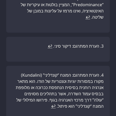
“Predominance”, המציין בולטוּת או עיקריוּת של
האינטואיציה, ואינו מרמז על עליונות במובן של
שליטה.
↩
הערת המתרגם: דיקור סיני.
↩
הערת המתרגם: המונח “קונדליני” (Kundalini)
מקורו במסורות יוגיות וטנטריות של הודו. הוא מתאר
אנרגיה רוחנית בסיסית הנתפסת ככרוכה או מלופפת
בבסיס עמוד השדרה, אשר בתהליכים מסוימים
“עולה” דרך מרכזי האנרגיה בגוף. פירושו המילולי של
המונח “קונדליני” הוא פיתול.
↩