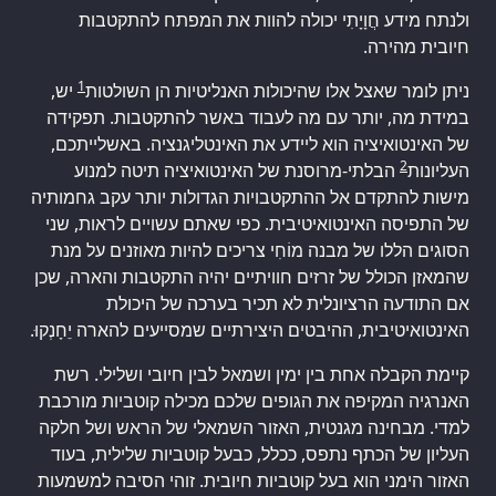
ולנתח מידע חֲוָיָתִי יכולה להוות את המפתח להתקטבות
חיובית מהירה.
1
ניתן לומר שאצל אלו שהיכולות האנליטיות הן השולטות
יש,
במידת מה, יותר עם מה לעבוד באשר להתקטבות. תפקידה
של האינטואיציה הוא ליידע את האינטליגנציה. באשלייתכם,
2
העליונות
הבלתי-מרוסנת של האינטואיציה תיטה למנוע
מישות להתקדם אל ההתקטבויות הגדולות יותר עקב גחמותיה
של התפיסה האינטואיטיבית. כפי שאתם עשויים לראות, שני
הסוגים הללו של מבנה מוֹחִי צריכים להיות מאוזנים על מנת
שהמאזן הכולל של זרזים חוויתיים יהיה התקטבות והארה, שכן
אם התודעה הרציונלית לא תכיר בערכה של היכולת
האינטואיטיבית, ההיבטים היצירתיים שמסייעים להארה יֵחָנְקוּ.
קיימת הקבלה אחת בין ימין ושמאל לבין חיובי ושלילי. רשת
האנרגיה המקיפה את הגופים שלכם מכילה קוטביות מורכבת
למדי. מבחינה מגנטית, האזור השמאלי של הראש ושל חלקה
העליון של הכתף נתפס, ככלל, כבעל קוטביות שלילית, בעוד
האזור הימני הוא בעל קוטביות חיובית. זוהי הסיבה למשמעות