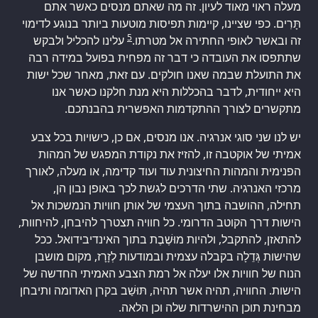
מעלה ראוי מאוד לעיון. זה מה שאתם מנסים כאשר אתם
תָּרִים. כפי שציינו, קיימות תפיסות מוטעות ביותר בנוגע לדימוי
5
זה ובאשר לאופי החתירה אל מטרתו.
עלינו להכליל ולבקש
שתתפסו את העובדה כי דבר זה מפחית בפועל במידה רבה
את התועלת שבמה שאנו חולקים. עם זאת, מאחר שכל ישות
היא ייחודית, לדבר בהכללות היא מנת חלקנו כאשר אנו
מתקשרים לצורך ההתקדמות האפשרית בהבנתכם.
יש לנו שני סוגי אנרגיה. אנו מנסים, אם כן, כישויות בכל צבע
אמיתי של אוקטבה זו, להזיז את נקודת המפגש של המהות
הפנימית והמהות החיצונית עוד ועוד קדימה, או מעלה, לאורך
מרכזי האנרגיה. שתי הדרכים לגשת לכך באופן נבון הן,
תחילה, ההושבה בתוך העצמי של אותן חוויות הנמשכות אל
הישות דרך הקוטב הדרומי. כל חוויה תצטרך להיבחן, להיחוות,
להתאזן, להתקבל, ולהיות מוּשֶׁבֶת בתוך האינדיבידואל. ככל
שהישות גְּדֵלָה בקבלה עצמית ובמודעות לְזָרָז, מקום מושבן
הנוח של חוויות אלו יעלה אל רמת הצבע האמיתי החדשה של
הישות. החוויה, תהיה אשר תהיה, תּוּשַׁב בקרן האדומה ותיבחן
מבחינת תוכן ההישרדות שלה וכן הלאה.