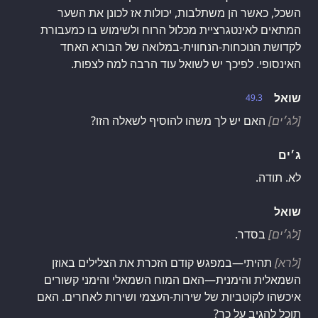
השכל, כאשר הן משתלבות, יכולות אז לכונן את השער
המתאים לאינטגרציית מכלול הרוח ולשימוש בו כמעבורת
לקדושת הנוכחות-הנחווית-במלואה של הבורא האחד
האינסופי. לפיכך יש לשואל עוד הרבה למה לצפות.
שואל
49.3
[לג׳ים]
האם יש לך משהו להוסיף לשאלה הזו?
ג׳ים
לא. תודה.
שואל
[לג׳ים]
בסדר.
[לרא]
תהיתי—במפגש קודם הזכרת את הצלילים באוזן
השמאלית והימנית—האם המוח השמאלי והימני קשורים
איכשהו לקוטביות של שירות-העצמי ושירות לאחרים. האם
תוכל להגיב על כך?