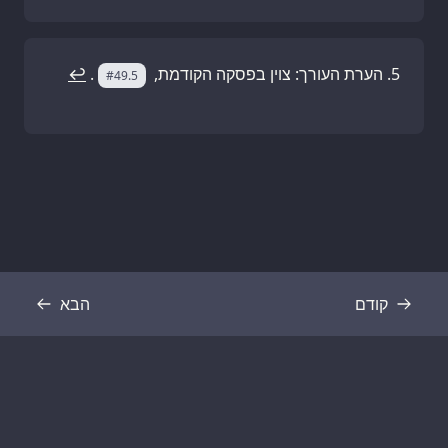
הערת העורך: צוין בפסקה הקודמת,
.
↩
#49.5
קודם
הבא
תמליל
תמליל