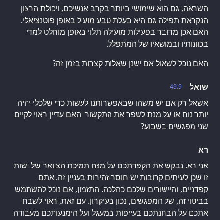
השראה, גם הוא שימושי ביותר בקרב אנשיכם, ויכולת הרצון
הנקראת תפילה גם היא בעלת טבע מועיל באופן פוטנציאלי.
האם אכן מדובר בפעילות מועילה תלוי באופן מוחלט למדי
בכוונותיו ובמושאיו של המתפלל.
האם נוכל לשאול אם ישנן שאלות קצרות בזמן זה?
שואל
49.9
אשאל רק אם יש משהו שבאפשרותנו לעשות כדי שלכלי יהיה
יותר נוח או על מנת לשפר את התקשור והאם עדיין ראוי לקיים
שני מפגשים בשבוע?
רא
אני רא. נבקש את הקפדתכם על מַנַּח תמיכת הצוואר של ישות
זו שכן לעיתים קרובות יש חוסר-זהירות בעניין זה. אתם
קפדניים, והיישורים שלכם כהלכה. התזמון, אם נוכל להשתמש
בביטוי זה, של המפגשים, נכון בעיקרון. עם זאת, ראוי לשבח
אתכם על הבחנתכם בעייפות במעגל ועל הימנעותכם מעבודה