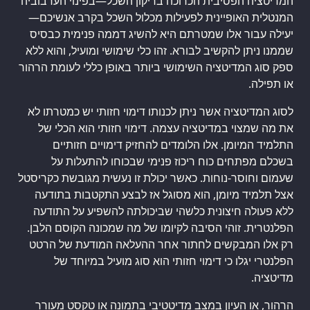
המדיטציה הפסיבית הכרוכה בריקון השכל—בפינוי הערבוביה
המנטלית האופיינית לפעילות מכלול השכל בקרב אנשיכם—
יעילה עבור אלו שמטרתם היא להשיג דממה פנימית כבסיס
שממנו ניתן להקשיב לבורא. זהו כלי שימושי ומועיל, והוא ללא
ספק סוג המדיטציה השימושי ביותר באופן כללי לעומת הרהור
או תפילה.
לסוג המדיטציה אשר ניתן לכנותו דימוי חזותי יש כמטרתו לא
את מה שמצוי במדיטציה עצמה. דימוי חזותי הוא הכלי של
התלמיד המיומן. אלו הלומדים להחזיק דימויים חזותיים
בשכלם מפתחים כוח ריכוז פנימי שבכוחו להתעלות על
שעמום וחוסר-נוחות. כאשר יכולת זו נעשית מגובשת כקריסטל
אצל תלמיד מיומן, הוא מסוגל אז לבצע התקטבות בתודעה
ללא פעולה חיצונית כלשהי שביכולתה להשפיע על התודעה
הפלנטרית. זוהי הסיבה לקיומו של מה שמכונה הקוסם הלבן.
רק אלו המבקשים לחתור אחר ההעלאה המודעת של הרטט
הפלנטרי יגלו כי דימוי חזותי הוא סוג מועיל במיוחד של
מדיטציה.
הרהור, או העיון במצב מדיטטיבי בתמונה או טקסט מעורר