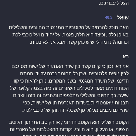
הצליל עבורכם.
שואל
49.5
האם תוכל להרחיב על הקוטביות המגנטית החיובית והשלילית
באופן כללי, וכיצד היא חלה, נאמר, על יחידים ועל כוכבי לכת
וכדומה? נדמה לי שיש כאן קשר, אבל אני לא בטוח.
רא
אני רא. נכון כי קיים קשר בין שדה האנרגיה של ישות מסוגכם
לבין גופים פלנטריים, שכן כל החומר נבנה על ידי המתח
הדִּינָמִי של השדה המגנטי. בשני המקרים, ניתן לראות כי קווי
הכוח דומים מאוד לסלילים השזורים זה בזה בצמה קלועה של
שיער. כך החיובי והשלילי מתלפפים ונשזרים זה בזה ויוצרים
תבניות גיאומטריות בשדות האנרגיה הן של ישויות, כפי
שהייתם מכנים מכלול גוף/שכל/רוח, והן של כוכבי לכת.
הקוטב השלילי הוא הקוטב הדרומי, או הקוטב התחתון. הקוטב
הצפוני, או העליון, הוא חיובי. נקודות ההצטלבות של האנרגיות