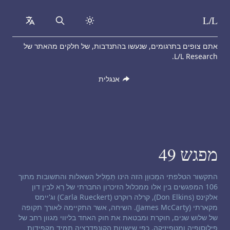
L/L
collapsed
Search
Skip to content
אתם צופים בתרגומים, שנעשו בהתנדבות, של חלקים מהאתר של
L/L Research.
אנגלית
מפגש 49
כתב ויתור תקשור:
התקשור הטלפתי המְכוּוָן הזה הינו תַּמְלִיל השאלות והתשובות מתוך
106 המפגשים בין אלו ממכלול הזיכרון החברתי של רַא לבין דון
אלקינס (Don Elkins), קרלה רוקרט (Carla Rueckert) וג'יימס
מקארתי (James McCarty). השיחה, אשר התקיימה לאורך תקופה
של שלוש שנים, חוקרת ומבטאת את חוק האחד בליווי מגוון רחב של
פילוסופיה ומֵטָפִיזִיקָה. כפי שישויות הקונפדרציה תמיד מקפידות