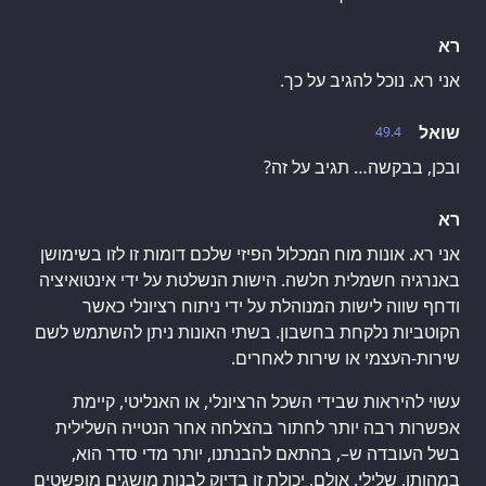
רא
אני רא. נוכל להגיב על כך.
שואל
49.4
ובכן, בבקשה… תגיב על זה?
רא
אני רא. אונות מוח המכלול הפיזי שלכם דומות זו לזו בשימושן
באנרגיה חשמלית חלשה. הישות הנשלטת על ידי אינטואיציה
ודחף שווה לישות המנוהלת על ידי ניתוח רציונלי כאשר
הקוטביות נלקחת בחשבון. בשתי האונות ניתן להשתמש לשם
שירות-העצמי או שירות לאחרים.
עשוי להיראות שבידי השכל הרציונלי, או האנליטי, קיימת
אפשרות רבה יותר לחתור בהצלחה אחר הנטייה השלילית
בשל העובדה ש–, בהתאם להבנתנו, יותר מדי סדר הוא,
במהותו, שלילי. אולם, יכולת זו בדיוק לבנות מושגים מופשטים