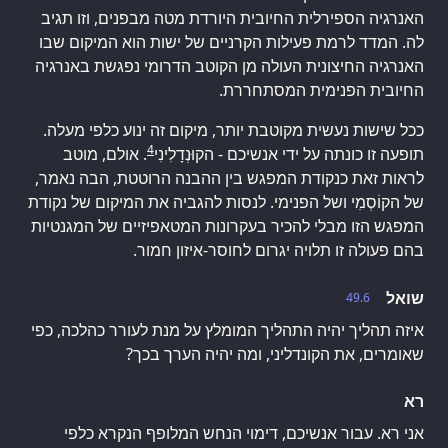
האנרגיה הספירלית החיובית היורדת מטה מבפנים, וזו תגיב
לה. המדד לרמת פעילות הקרניים של ישות הוא המיקום שבו
האנרגיה החיצונית העולה מן הקוטב הדרומי נפגשת באנרגיה
החיובית הפנימית המסתחררת.
ככל שישות נעשית מקוטבת יותר, מיקום זה ינוע כלפי מעלה.
4
תופעה זו כונתה על ידי אנשיכם - הקוּנְדָלִינִי
. אולם, מוטב
לראות זאת כנקודת המפגש בין ההבנה הרוטטת, הבה נאמר,
של הקוֹסְמִי ושל הפנימי. לנסות להגביה את המיקום של נקודת
המפגש הזו מבלי להכיר בעקרונות המטאפיזיים של המגנטיות
בהם פעולה זו תלויה יגרום לחוסר-איזון חמור.
שואל
49.6
איזה תהליך יהיה התהליך המומלץ על מנת לעורר כהלכה, כפי
שאומרים, את הקונדליני, ומה יהיה הערך בכך?
רא
אני רא. עבור אנשיכם, דימוי הנחש המלופף הנקרא כלפי