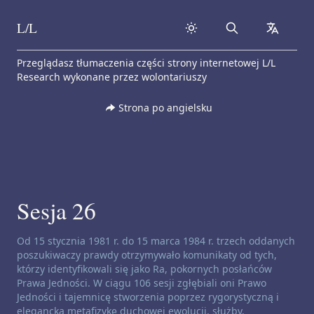
L/L
Search
collapse
Skip to content
Przeglądasz tłumaczenia części strony internetowej L/L
Research wykonane przez wolontariuszy
Strona po angielsku
Sesja 26
Zastrzeżenie dotyczące kanałów:
Od 15 stycznia 1981 r. do 15 marca 1984 r. trzech oddanych
poszukiwaczy prawdy otrzymywało komunikaty od tych,
którzy identyfikowali się jako Ra, pokornych posłańców
Prawa Jedności. W ciągu 106 sesji zgłębiali oni Prawo
Jedności i tajemnicę stworzenia poprzez rygorystyczną i
elegancką metafizykę duchowej ewolucji, służby,