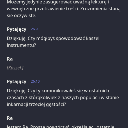
Możemy jedynie zasugerować uważną lekturę i
wewnętrzne przetrawienie treści. Zrozumienia staną
się oczywiste.
Pytający
26.9
Dziękuję. Czy mógłbyś spowodować kaszel
instrumentu?
Ra
[Kaszel.]
Pytający
26.10
Dziękuję. Czy ty komunikowałeś się w ostatnich
czasach z którąkolwiek z naszych populacji w stanie
inkarnacji trzeciej gęstości?
Ra
Jestem Ra. Proszę powtórzyć, określając „ostatnie