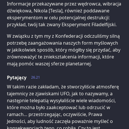
Informacje przekazywane przez wędrowca, wibracja
dźwiękowa, Nikola [Tesla], również poddawane
eksperymentom w celu potencjalnej destrukcji:
przykład, twój tak zwany Eksperyment Filadelfijski.
W związku z tym my z Konfederacji odczuliśmy silną
potrzebę zaangażowania naszych form myślowych
w jakikolwiek sposób, który mógłby się przydać, aby
zrównoważyć te zniekształcenia informacji, które
mają pomóc waszej sferze planetarnej.
Pytający
26.21
W takim razie zakładam, że stworzyliście atmosferę
tajemnicy ze zjawiskami UFO, jak to nazywamy, a
następnie telepatią wysyłaliście wiele wiadomości,
które można było zaakceptować lub odrzucić w
ramach… przestrzegając, oczywiście, Prawa
Jedności, aby ludność zaczęła poważnie myśleć o
konsekwencjach tego, co robiła. Czy to jest