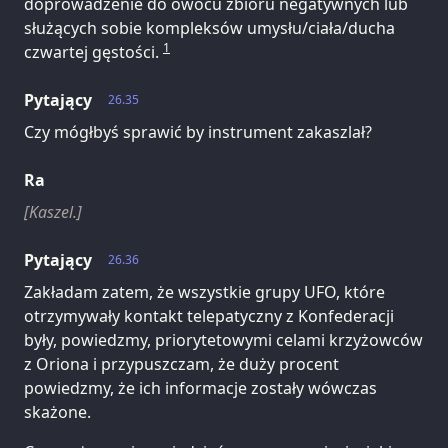
doprowadzenie do owocu zbioru negatywnych lub
służących sobie kompleksów umysłu/ciała/ducha
1
czwartej gęstości.
Pytający
26.35
Czy mógłbyś sprawić by instrument zakaszlał?
Ra
[Kaszel.]
Pytający
26.36
Zakładam zatem, że wszystkie grupy UFO, które
otrzymywały kontakt telepatyczny z Konfederacji
były, powiedzmy, priorytetowymi celami krzyżowców
z Oriona i przypuszczam, że duży procent
powiedzmy, że ich informacje zostały wówczas
skażone.