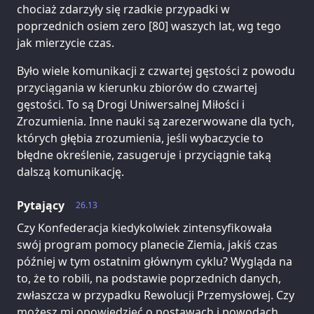
chociaż zdarzyły się rzadkie przypadki w
poprzednich osiem zero [80] waszych lat, wg tego
jak mierzycie czas.
Było wiele komunikacji z czwartej gęstości z powodu
przyciągania w kierunku zbiorów do czwartej
gęstości. To są Drogi Uniwersalnej Miłości i
Zrozumienia. Inne nauki są zarezerwowane dla tych,
których głębia zrozumienia, jeśli wybaczycie to
błędne określenie, zasugeruje i przyciągnie taką
dalszą komunikację.
Pytający
26.13
Czy Konfederacja kiedykolwiek zintensyfikowała
swój program pomocy planecie Ziemia, jakiś czas
później w tym ostatnim głównym cyklu? Wygląda na
to, że to robili, na podstawie poprzednich danych,
zwłaszcza w przypadku Rewolucji Przemysłowej. Czy
możesz mi opowiedzieć o postawach i powodach