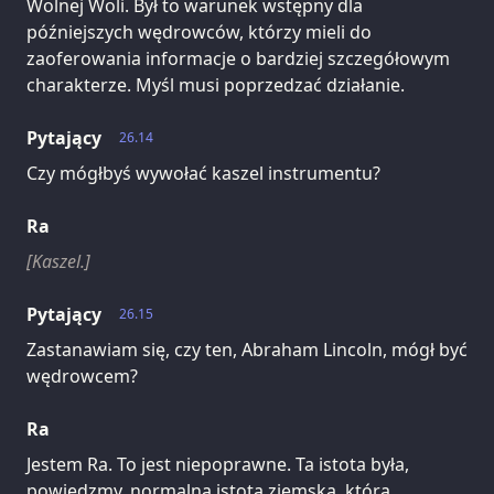
Wolnej Woli. Był to warunek wstępny dla
późniejszych wędrowców, którzy mieli do
zaoferowania informacje o bardziej szczegółowym
charakterze. Myśl musi poprzedzać działanie.
Pytający
26.14
Czy mógłbyś wywołać kaszel instrumentu?
Ra
[Kaszel.]
Pytający
26.15
Zastanawiam się, czy ten, Abraham Lincoln, mógł być
wędrowcem?
Ra
Jestem Ra. To jest niepoprawne. Ta istota była,
powiedzmy, normalną istotą ziemską, która