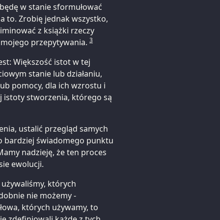
e będę w stanie sformułować
a to. Zrobię jednak wszystko,
liminować z książki rzeczy
3
as mojego przepytywania.
st: Większość istot w tej
ciowym stanie lub działaniu,
lub pomocy, dla ich wzrostu i
 istoty stworzenia, którego są
enia, ustalić przegląd samych
o bardziej świadomego punktu
Mamy nadzieję, że ten proces
ie ewolucji.
h używaliśmy, których
dobnie nie możemy -
słowa, których używamy, to
e zdefiniowali każde z tych