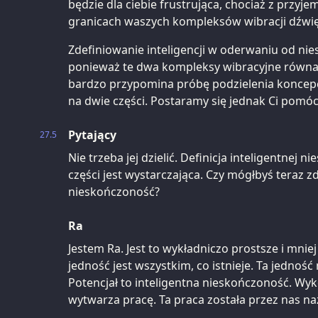
będzie dla ciebie frustrująca, chociaż z przy
granicach waszych kompleksów wibracji dźwi
Zdefiniowanie inteligencji w oderwaniu od nie
ponieważ te dwa kompleksy wibracyjne równają
bardzo przypomina próbę podzielenia koncepcj
na dwie części. Postaramy się jednak Ci pomóc
Pytający
27.5
Nie trzeba jej dzielić. Definicja inteligentnej 
części jest wystarczająca. Czy mógłbyś teraz z
nieskończoność?
Ra
Jestem Ra. Jest to wykładniczo prostsze i mnie
jedność jest wszystkim, co istnieje. Ta jedność 
Potencjał to inteligentna nieskończoność. Wyk
wytwarza pracę. Ta praca została przez nas na