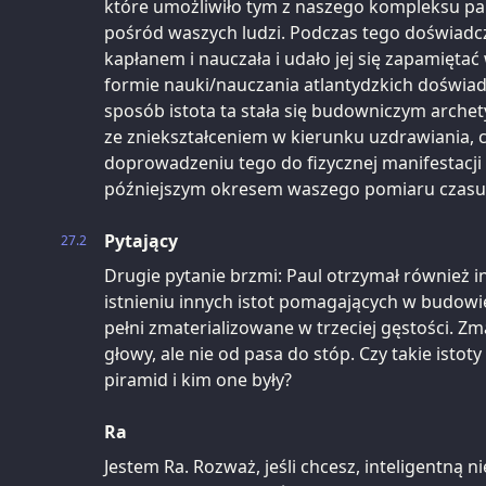
które umożliwiło tym z naszego kompleksu pa
pośród waszych ludzi. Podczas tego doświadcz
kapłanem i nauczała i udało jej się zapamiętać
formie nauki/nauczania atlantydzkich doświa
sposób istota ta stała się budowniczym arche
ze zniekształceniem w kierunku uzdrawiania,
doprowadzeniu tego do fizycznej manifestacji
późniejszym okresem waszego pomiaru czasu
Pytający
27.2
Drugie pytanie brzmi: Paul otrzymał również 
istnieniu innych istot pomagających w budowie
pełni zmaterializowane w trzeciej gęstości. Zm
głowy, ale nie od pasa do stóp. Czy takie istoty
piramid i kim one były?
Ra
Jestem Ra. Rozważ, jeśli chcesz, inteligentną