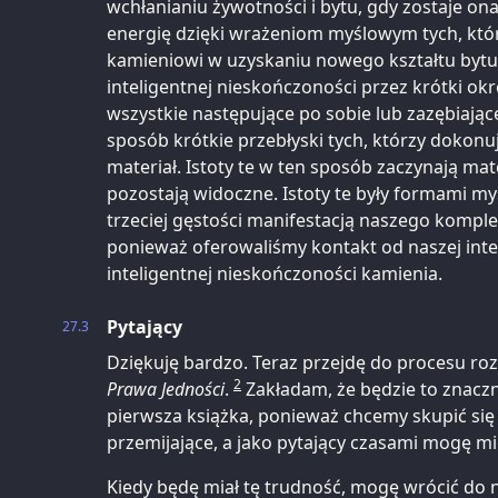
wchłanianiu żywotności i bytu, gdy zostaje on
energię dzięki wrażeniom myślowym tych, kt
kamieniowi w uzyskaniu nowego kształtu bytu.
inteligentnej nieskończoności przez krótki ok
wszystkie następujące po sobie lub zazębiające
sposób krótkie przebłyski tych, którzy dokonuj
materiał. Istoty te w ten sposób zaczynają mate
pozostają widoczne. Istoty te były formami m
trzeciej gęstości manifestacją naszego komple
ponieważ oferowaliśmy kontakt od naszej inte
inteligentnej nieskończoności kamienia.
Pytający
27.3
Dziękuję bardzo. Teraz przejdę do procesu roz
2
Prawa Jedności
.
Zakładam, że będzie to znaczn
pierwsza książka, ponieważ chcemy skupić się 
przemijające, a jako pytający czasami mogę mi
Kiedy będę miał tę trudność, mogę wrócić do 