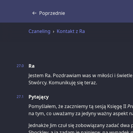
Poprzednie
Transkrypcja
Czaneling
Kontakt z Ra
Ra
27.0
Jestem Ra. Pozdrawiam was w miłości i świet
Stwórcy. Komunikuję się teraz.
Pytający
27.1
Pomyślałem, że zaczniemy tą sesją Księgę II
Pr
na tym, co uważamy za jedyny ważny aspekt na
Jednakże Jim czuł się zobowiązany zadać dwa p
Shockley, a ja zadam je najpierw, na wypadek 