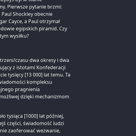
y. Pierwsze pytanie brzmi:
, Paul Shockley obecnie
gar Cayce, a Paul otrzymał
udowie egipskich piramid. Czy
 tym wysiłku?
trzeni/czasu dwa okresy i dwa
ujący z istotami Konfederacji
ie tysięcy [13 000] lat temu. Ta
świadomości kompleksu
rajnego pragnienia
i możliwej dzięki mechanizmom
o tysiąca [1000] lat później,
ejś części, świadomość ludzi
tanie zaoferować wezwanie,