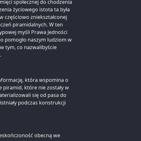
mięci społecznej do chodzenia
enia życiowego istota ta była
 w częściowo zniekształconej
dczeń piramidalnych. W ten
typowej myśli Prawa Jedności
 co pomogło naszym ludziom w
 w tym, co nazwalibyście
.
informację, która wspomina o
 piramid, które nie zostały w
aterializowali się od pasa do
 istniały podczas konstrukcji
 nieskończoność obecną we