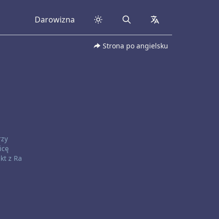
Darowizna
Search
collapsed
Strona po angielsku
rzy
icę
kt z Ra