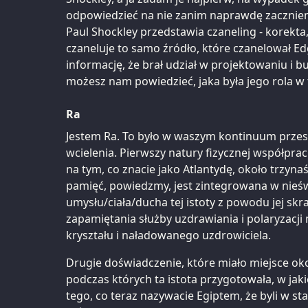
odpowiedzieć na nie zanim naprawdę zaczniem
Paul Shockley przedstawia czaneling - korekta
czaneluje to samo źródło, które czanelował Ed
informację, że brał udział w projektowaniu i b
możesz nam powiedzieć, jaka była jego rola w
Ra
Jestem Ra. To było w waszym kontinuum przes
wcielenia. Pierwszy natury fizycznej współprac
na tym, co znacie jako Atlantydę, około trzynaśc
pamięć, powiedzmy, jest zintegrowana w nie
umysłu/ciała/ducha tej istoty z powodu jej sk
zapamiętania służby uzdrawiania i polaryzacj
kryształu i naładowanego uzdrowiciela.
Drugie doświadczenie, które miało miejsce okoł
podczas których ta istota przygotowała, w jaki
tego, co teraz nazywacie Egiptem, że byli w s