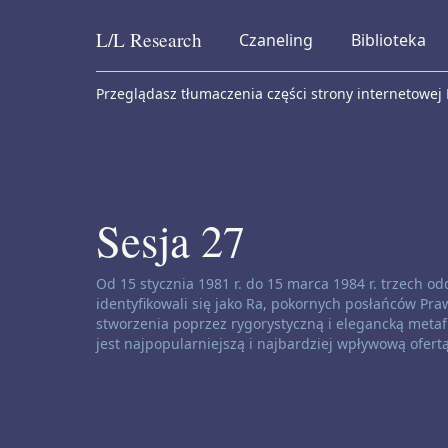
L/L
Research
Czaneling
Biblioteka
Skip to content
Przeglądasz tłumaczenia części strony internetowej
Sesja 27
Zastrzeżenie dotyczące kanałów:
Od 15 stycznia 1981 r. do 15 marca 1984 r. trzech 
identyfikowali się jako Ra, pokornych posłańców Praw
stworzenia poprzez rygorystyczną i elegancką metafi
jest najpopularniejszą i najbardziej wpływową ofert