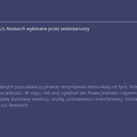
 L/L Research wykonane przez wolontariuszy
oddanych poszukiwaczy prawdy otrzymywało komunikaty od tych, któ
a Jedności. W ciągu 106 sesji zgłębiali oni Prawo Jedności i tajemn
zykę duchowej ewolucji, służby, uzdrawiania i transformacji. Konta
ą L/L Research.