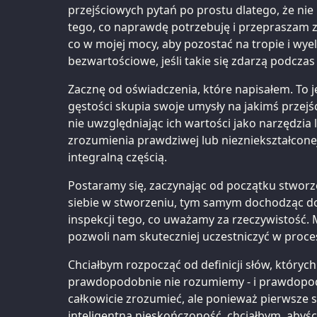
przejściowych pytań po prostu dlatego, że ni
tego, co naprawdę potrzebuję i przepraszam z
co w mojej mocy, aby pozostać na tropie i wye
bezwartościowe, jeśli takie się zdarzą podcz
Zacznę od oświadczenia, które napisałem. To je
gęstości skupia swoje umysły na jakimś przejś
nie uwzględniając ich wartości jako narzędzia 
zrozumienia prawdziwej lub niezniekształconej
integralną częścią.
Postaramy się, zaczynając od początku stworz
siebie w stworzeniu, tym samym dochodząc d
inspekcji tego, co uważamy za rzeczywistość. 
pozwoli nam skuteczniej uczestniczyć w proces
Chciałbym rozpocząć od definicji słów, któryc
prawdopodobnie nie rozumiemy - i prawdopo
całkowicie zrozumieć, ale ponieważ pierwsze 
inteligentna nieskończoność, chciałbym, abyści