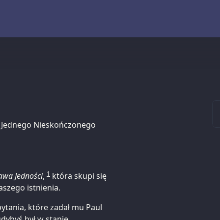
le Jednego Nieskończonego
1
awa Jedności
,
która skupi się
szego istnienia.
ytania, które zadał mu Paul
gdybyś był w stanie