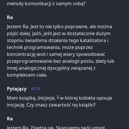
metody komunikacji z samym sobą?
Ra
Jestem Ra. Jest to nie tylko poprawne, ale można
pójść dalej. Jaźń, jeśli jest w dostatecznie dużym
stopniu świadoma działania tego katalizatora i
technik programowania, może poprzez
koncentrację woli i samej wiary spowodować
przeprogramowanie bez analogii postu, diety lub
innej analogicznej dyscypliny związanej z
kompleksem ciała.
Pytający
41.23
3
Mam książkę,
Inicjacja
,
w której kobieta opisuje
inicjację. Czy znasz zawartość tej książki?
Ra
Jestem Ra. Zgadza się. Skanujemy twój umysł.