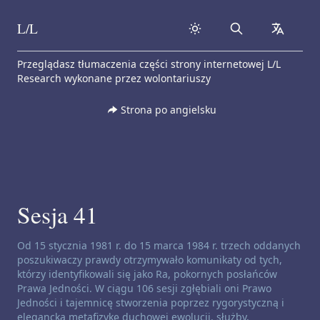
L/L
Search
collapse
Skip to content
Przeglądasz tłumaczenia części strony internetowej L/L
Research wykonane przez wolontariuszy
Strona po angielsku
Sesja 41
Zastrzeżenie dotyczące kanałów:
Od 15 stycznia 1981 r. do 15 marca 1984 r. trzech oddanych
poszukiwaczy prawdy otrzymywało komunikaty od tych,
którzy identyfikowali się jako Ra, pokornych posłańców
Prawa Jedności. W ciągu 106 sesji zgłębiali oni Prawo
Jedności i tajemnicę stworzenia poprzez rygorystyczną i
elegancką metafizykę duchowej ewolucji, służby,