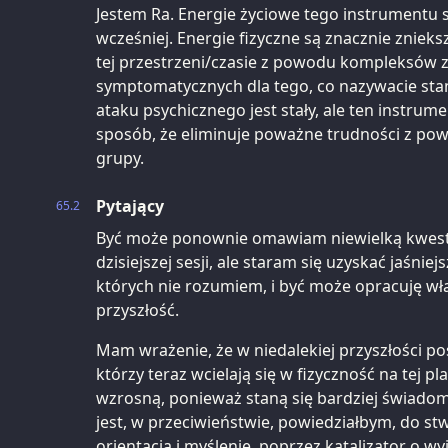
Jestem Ra. Energie życiowe tego instrumentu s
wcześniej. Energie fizyczne są znacznie zniek
tej przestrzeni/czasie z powodu kompleksów z
symptomatycznych dla tego, co nazywacie st
ataku psychicznego jest stały, ale ten instrume
sposób, że eliminuje poważne trudności z pow
grupy.
Pytający
65.2
Być może ponownie omawiam niewielką kwest
dzisiejszej sesji, ale staram się uzyskać jaśnie
których nie rozumiem, i być może opracuję wła
przyszłość.
Mam wrażenie, że w niedalekiej przyszłości po
którzy teraz wcielają się w fizyczność na tej p
wzrosną, ponieważ staną się bardziej świadomi
jest, w przeciwieństwie, powiedziałbym, do st
orientacja i myślenie, poprzez katalizator o 