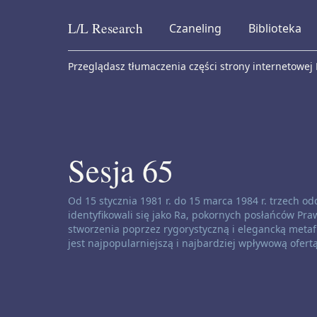
L/L
Research
Czaneling
Biblioteka
Skip to content
Przeglądasz tłumaczenia części strony internetowej
Sesja 65
Zastrzeżenie dotyczące kanałów:
Od 15 stycznia 1981 r. do 15 marca 1984 r. trzech 
identyfikowali się jako Ra, pokornych posłańców Praw
stworzenia poprzez rygorystyczną i elegancką metafi
jest najpopularniejszą i najbardziej wpływową ofert