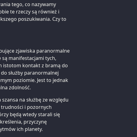
ywania tego, co nazywamy
ie te rzeczy są również i
ększego poszukiwania. Czy to
ępujące zjawiska paranormalne
e są manifestacjami tych,
m istotom kontakt z bramą do
ne do służby paranormalnej
omym poziomie. Jest to jednak
alna zdolność.
 szansa na służbę ze względu
 trudności i pozornych
órzy będą wtedy starali się
kreślenia, przyczynę
ytmów ich planety.