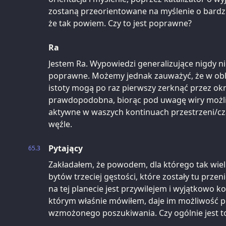
zostaną przeorientowane na myślenie o bardz
że tak powiem. Czy to jest poprawne?
Ra
Jestem Ra. Wypowiedzi generalizujące nigdy n
poprawne. Możemy jednak zauważyć, że w obli
istoty mogą po raz pierwszy zerknąć przez okno
prawdopodobna, biorąc pod uwagę wiry moż
aktywne w waszych kontinuach przestrzeni/cza
węźle.
Pytający
65.3
Zakładałem, że powodem, dla którego tak wie
bytów trzeciej gęstości, które zostały tu przen
na tej planecie jest przywilejem i wyjątkowo k
którym właśnie mówiłem, daje im możliwość pe
wzmożonego poszukiwania. Czy ogólnie jest 