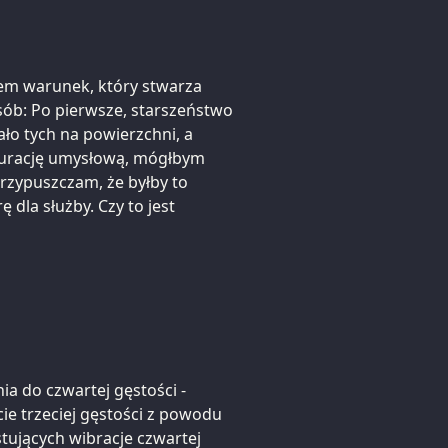
łem warunek, który stwarza
sób: Po pierwsze, starszeństwo
ało tych na powierzchni, a
gurację umysłową, mógłbym
rzypuszczam, że byłby to
dla służby. Czy to jest
a do czwartej gęstości -
cie trzeciej gęstości z powodu
tujących wibracje czwartej