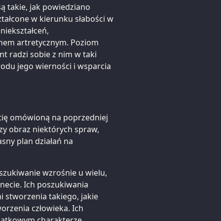
ą takie, jak powiedziano
ształcone w kierunku słabości w
niekształceń,
anem artretycznym. Poziom
nt radzi sobie z nim w taki
odu jego wierności i wsparcia
ię omówioną na poprzedniej
jszy obraz niektórych spraw,
sny plan działań na
szukiwanie wzrośnie u wielu,
lanecie. Ich poszukiwania
 stworzenia takiego, jakie
worzenia człowieka. Ich
wyjątkowym charakterze,