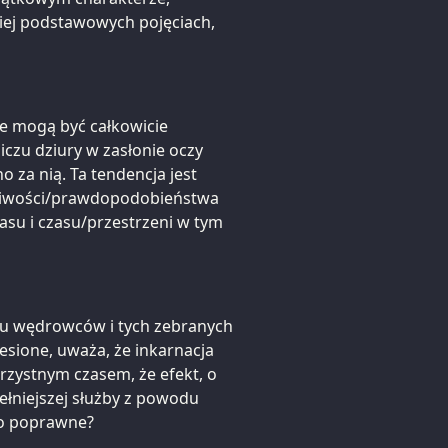
iej podstawowych pojęciach,
ie mogą być całkowicie
czu dziury w zasłonie oczy
 za nią. Ta tendencja jest
liwości/prawdopodobieństwa
su i czasu/przestrzeni w tym
lu wędrowców i tych zebranych
iesione, uważa, że inkarnacja
orzystnym czasem, że efekt, o
łniejszej służby z powodu
to poprawne?