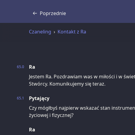
Poprzednie
Transkrypcja
Czaneling
Kontakt z Ra
Ra
65.0
Jestem Ra. Pozdrawiam was w miłości i w świ
Stwórcy. Komunikujemy się teraz.
Pytający
65.1
Czy mógłbyś najpierw wskazać stan instrumen
życiowej i fizycznej?
Ra