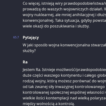
Co więcej, istnieją wiry prawdopodobieństwa/m
prowadzą do waszych wojowniczych działań. Wi
wojny nuklearnej, ale mniej anihilacyjnej i dłu
konwencjonalnej. Taka sytuacja, gdyby powstał
wiele okazji do poszukiwania i służby.
Pytający
65.7
W jaki sposób wojna konwencjonalna stwarzał
służby?
Ra
Jestem Ra. Istnieje możliwość/prawdopodobień
duże części waszego kontynentu i całego gl
rodzaj wojny, którą możesz porównać do wojny
od tak zwanej siły inwazyjnej kontrolowanego
kontrolowanej społecznej wspólnej własności 
wielkie ilości kontemplacji nad wielką polaryz
między wolnością a kontrolą.