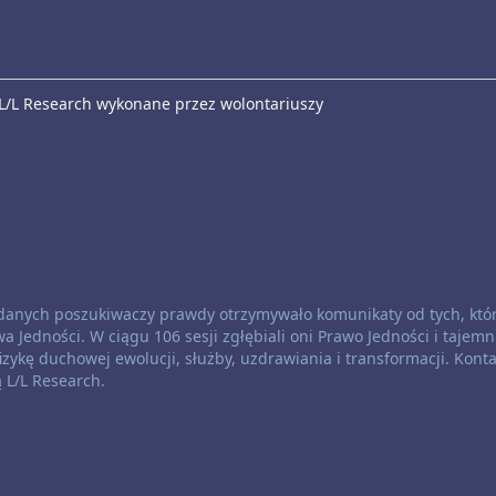
 L/L Research wykonane przez wolontariuszy
oddanych poszukiwaczy prawdy otrzymywało komunikaty od tych, któ
a Jedności. W ciągu 106 sesji zgłębiali oni Prawo Jedności i tajemn
zykę duchowej ewolucji, służby, uzdrawiania i transformacji. Konta
ą L/L Research.