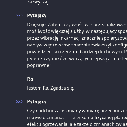
zazwyczaj.
Pytający
65.5
Dziękuję. Zatem, czy właściwie przeanalizowa
możliwość większej służby, w następujący spo
przez wibrację inkarnacji znacznie spolaryzow
napływ wędrowców znacznie zwiększył konfi
powiedzieć: ku rzeczom bardziej duchowym. P
jeden z czynników tworzących lepszą atmosferę 
poprawne?
Ra
Jestem Ra. Zgadza się.
Pytający
65.6
Czy nadchodzące zmiany w miarę przechodzeni
mówię o zmianach nie tylko na fizycznej plane
efektu ogrzewania, ale także o zmianach zwias