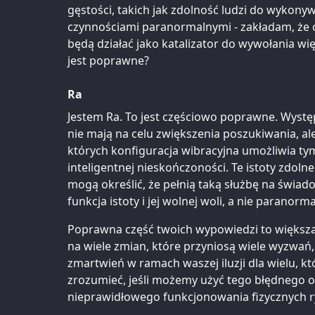
gęstości, takich jak zdolność ludzi do wykon
czynnościami paranormalnymi - zakładam, że ob
będą działać jako katalizator do wywołania wi
jest poprawne?
Ra
Jestem Ra. To jest częściowo poprawne. Wyst
nie mają na celu zwiększenia poszukiwania, al
których konfiguracja wibracyjna umożliwia ty
inteligentnej nieskończoności. Te istoty zdol
mogą określić, że pełnią taką służbę na świad
funkcja istoty i jej wolnej woli, a nie paranorm
Poprawna część twoich wypowiedzi to większa
na wiele zmian, które przyniosą wiele wyzwań,
zmartwień w ramach waszej iluzji dla wielu, kt
zrozumieć, jeśli możemy użyć tego błędnego o
nieprawidłowego funkcjonowania fizycznych r