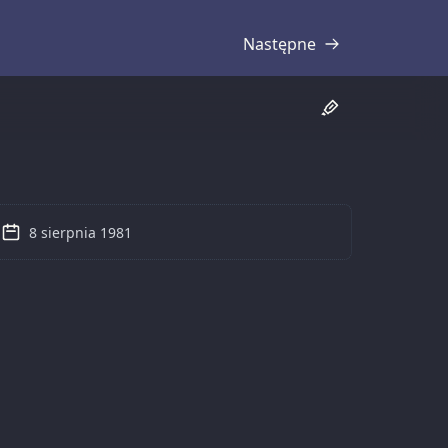
Następne
Transkrypcja
8 sierpnia 1981