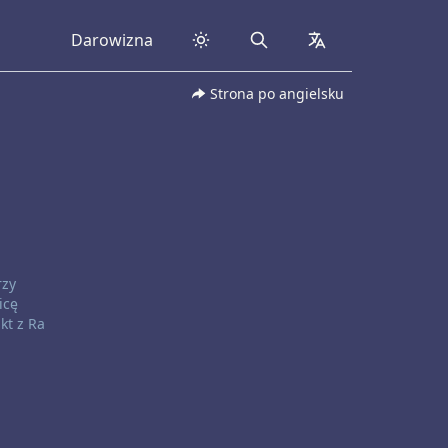
Darowizna
Search
collapsed
Strona po angielsku
rzy
icę
kt z Ra