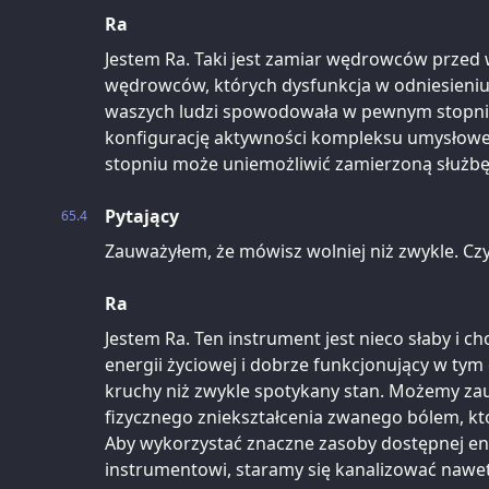
Ra
Jestem Ra. Taki jest zamiar wędrowców przed w
wędrowców, których dysfunkcja w odniesieni
waszych ludzi spowodowała w pewnym stopniu
konfigurację aktywności kompleksu umysłow
stopniu może uniemożliwić zamierzoną służbę
Pytający
65.4
Zauważyłem, że mówisz wolniej niż zwykle. Cz
Ra
Jestem Ra. Ten instrument jest nieco słaby i c
energii życiowej i dobrze funkcjonujący w tym c
kruchy niż zwykle spotykany stan. Możemy za
fizycznego zniekształcenia zwanego bólem, któ
Aby wykorzystać znaczne zasoby dostępnej ene
instrumentowi, staramy się kanalizować nawet