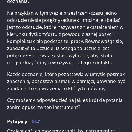
doznania.
Na przykład w tym węźle przestrzeni/czasu jedno
odczucie niesie potężny ładunek i można je zbadać.
Jest to odczucie, które nazywasz zniekształceniem w
kierunku dyskomfortu z powodu ciasnej pozycji
kompleksu ciała podczas tej pracy. Równoważąc się,
zbadałbyś to uczucie. Dlaczego to uczucie jest
potężne? Ponieważ zostało wybrane, aby istota
mogła służyć innym w ożywianiu tego kontaktu.
Każde doznanie, które pozostawia w umyśle posmak
znaczenia, pozostawia smak w pamięci, powinno być
zbadane. To są wrażenia, o których mówimy.
Czy możemy odpowiedzieć na jakieś krótkie pytania,
zanim opuścimy ten instrument?
Pytający
64.21
Czy jest coś, co możemy zrobić, by instrument czuł