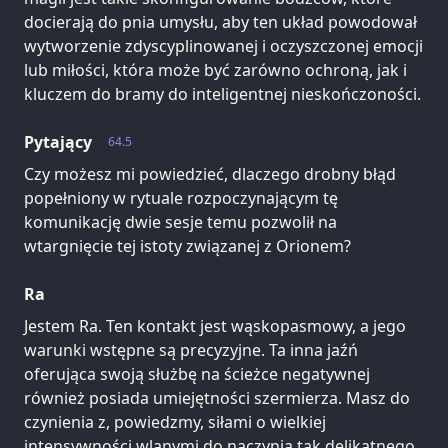
docierają do pnia umysłu, aby ten układ powodował
wytworzenie zdyscyplinowanej i oczyszczonej emocji
lub miłości, która może być zarówno ochroną, jak i
kluczem do bramy do inteligentnej nieskończoności.
Pytający
64.5
Czy możesz mi powiedzieć, dlaczego drobny błąd
popełniony w rytuale rozpoczynającym tę
komunikację dwie sesje temu pozwolił na
wtargnięcie tej istoty związanej z Orionem?
Ra
Jestem Ra. Ten kontakt jest wąskopasmowy, a jego
warunki wstępne są precyzyjne. Ta inna jaźń
oferująca swoją służbę na ścieżce negatywnej
również posiada umiejętności szermierza. Masz do
czynienia z, powiedzmy, siłami o wielkiej
intensywności wlanymi do naczynia tak delikatnego