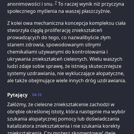
7
anonimowości i snu.
To raczej wynik niż przyczyna
społecznego myślenia na waszej płaszczyźnie.
Z kolei owa mechaniczna koncepcja kompleksu ciała
stworzyła ciągłą proliferację zniekształceń
prowadzących do tego, co nazwalibyście złym
stanem zdrowia, spowodowanym silnymi
chemikaliami używanymi do kontrolowania i
ukrywania zniekształceń cielesnych. Wielu waszych
ludzi zdaje sobie sprawę, że istnieją skuteczniejsze
systemy uzdrawiania, nie wykluczające alopatyczne,
ale także obejmujące wiele innych dróg uzdrawiania.
Pytający
64.16
Załóżmy, że cielesne zniekształcenie zachodzi w
obrębie określonej istoty, która następnie ma wybór
szukania alopatycznej pomocy lub doświadczania
katalizatora zniekształcenia i nie szukania korekty
zniekształcenia. Czy możesz skomentować dwie