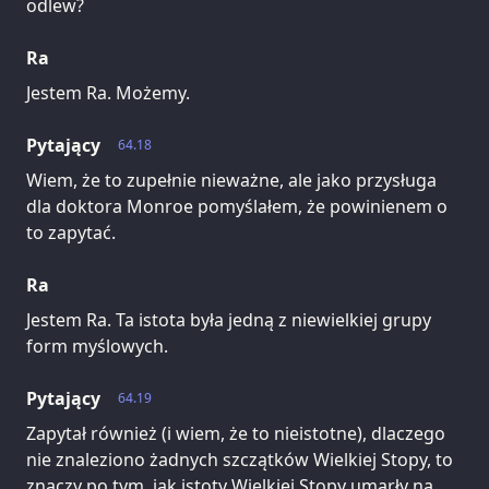
odlew?
Ra
Jestem Ra. Możemy.
Pytający
64.18
Wiem, że to zupełnie nieważne, ale jako przysługa
dla doktora Monroe pomyślałem, że powinienem o
to zapytać.
Ra
Jestem Ra. Ta istota była jedną z niewielkiej grupy
form myślowych.
Pytający
64.19
Zapytał również (i wiem, że to nieistotne), dlaczego
nie znaleziono żadnych szczątków Wielkiej Stopy, to
znaczy po tym, jak istoty Wielkiej Stopy umarły na