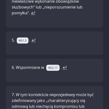
niewłaściwe wykonanie obowiązków
służbowych” lub „nieporozumienie lub
pomyłka”.
↩
.
↩
#61.3
Wspomniane w
.
↩
#62.11
W tym kontekście
nieprzejednany
może być
zdefiniowany jako „charakteryzujący się
odmową lub niechęcią kompromisu lub