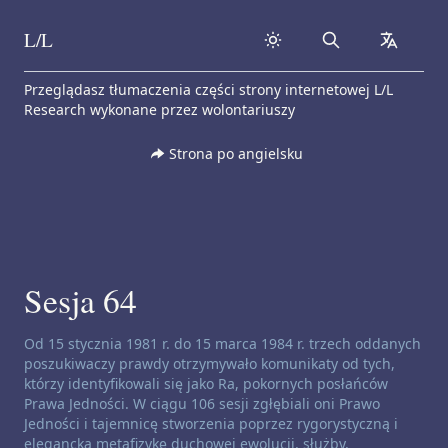
L/L
Search
collapse
Skip to content
Przeglądasz tłumaczenia części strony internetowej L/L
Research wykonane przez wolontariuszy
Strona po angielsku
Sesja 64
Zastrzeżenie dotyczące kanałów:
Od 15 stycznia 1981 r. do 15 marca 1984 r. trzech oddanych
poszukiwaczy prawdy otrzymywało komunikaty od tych,
którzy identyfikowali się jako Ra, pokornych posłańców
Prawa Jedności. W ciągu 106 sesji zgłębiali oni Prawo
Jedności i tajemnicę stworzenia poprzez rygorystyczną i
elegancką metafizykę duchowej ewolucji, służby,