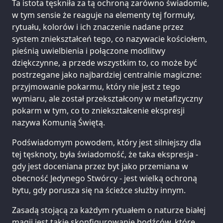
Ta istota tęskniła za tą ochroną zarówno świadomie,
w tym sensie że reaguje na elementy tej formuły,
rytuału, kolorów i ich znaczenie nadane przez
system zniekształceń tego, co nazywacie kościołem,
pieśnią uwielbienia i połączone modlitwy
dziękczynne, a przede wszystkim to, co może być
postrzegane jako najbardziej centralnie magiczne:
przyjmowanie pokarmu, który nie jest z tego
wymiaru, ale został przekształcony w metafizyczny
pokarm w tym, co to zniekształcenie ekspresji
nazywa Komunią Świętą.
Podświadomym powodem, który jest silniejszy dla
tej tęsknoty, była świadomość, że taka ekspresja -
gdy jest doceniana przez byt jako przemiana w
obecność Jedynego Stwórcy - jest wielką ochroną
bytu, gdy porusza się na ścieżce służby innym.
Zasadą stojącą za każdym rytuałem o naturze białej
magii jest takie skonfigurowanie bodźców, które