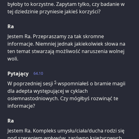
byłoby to korzystne. Zapytam tylko, czy badanie w
tej dziedzinie przyniesie jakieś korzyści?
Ra
Jestem Ra. Przepraszamy za tak skromne
informacje. Niemniej jednak jakiekolwiek słowa na
ten temat stwarzają możliwość naruszenia wolnej
woli.
Pytający
64.10
5
W poprzedniej sesji
wspomniałeś o bramie magii
dla adepta występującej w cyklach
osiemnastodniowych. Czy mógłbyś rozwinąć te
informacje?
Ra
Jestem Ra. Kompleks umysłu/ciała/ducha rodzi się
pod szeregiem wpływów, zarówno księżycowych,