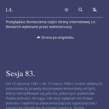
L/L
Search
collapse
Skip to content
Przeglądasz tłumaczenia części strony internetowej L/L
Research wykonane przez wolontariuszy
Strona po angielsku
Sesja 83.
Zastrzeżenie dotyczące kanałów:
Od 15 stycznia 1981 r. do 15 marca 1984 r. trzech oddanych
poszukiwaczy prawdy otrzymywało komunikaty od tych,
którzy identyfikowali się jako Ra, pokornych posłańców
Prawa Jedności. W ciągu 106 sesji zgłębiali oni Prawo
Jedności i tajemnicę stworzenia poprzez rygorystyczną i
elegancką metafizykę duchowej ewolucji, służby,