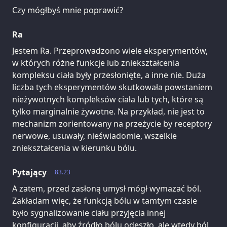
Czy mógłbyś mnie poprawić?
Ra
Jestem Ra. Przeprowadzono wiele eksperymentów,
w których różne funkcje lub zniekształcenia
kompleksu ciała były przesłonięte, a inne nie. Duża
liczba tych eksperymentów skutkowała powstaniem
nieżywotnych kompleksów ciała lub tych, które są
tylko marginalnie żywotne. Na przykład, nie jest to
mechanizm zorientowany na przeżycie by receptory
nerwowe, usuwały, nieświadomie, wszelkie
zniekształcenia w kierunku bólu.
Pytający
83.23
A zatem, przed zasłoną umysł mógł wymazać ból.
Zakładam więc, że funkcją bólu w tamtym czasie
było sygnalizowanie ciału przyjęcia innej
konfiguracji, aby źródło bólu odeszło, ale wtedy ból