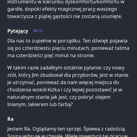
instrumentu w kierunku dyskomfortu/komfortu w
gardle, dopóki efekty magicznej pracy waszego
towarzysza z piątej gęstości nie zostaną usunięte.
Pytający
98.16
Dla nas to zupełnie w porządku. Ten dźwięk pojawia
się po czterdziestu pięciu minutach, ponieważ taśma
ma czterdzieści pięć minut na stronie.
W takim razie zadałbym ostatnie pytanie: czy nowy
stół, który Jim zbudował dla przyborów, jest w stanie
je utrzymać, ponieważ da nam więcej miejsca do
chodzenia wokół łóżka i czy lepiej pozostawić je w
naturalnym stanie jak jest, czy pokryć olejem
lnianym, lakierem lub farbą?
Ra
Jestem Ra. Oglądamy ten sprzęt. Śpiewa z radością.
Sosna wibruje w chwale. Wiele inwestycji tej pracy w