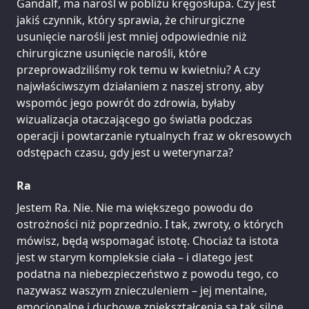
Gandalf, ma narośl w pobliżu kręgosłupa. Czy jest
jakiś czynnik, który sprawia, że chirurgiczne
usunięcie narośli jest mniej odpowiednie niż
chirurgiczne usunięcie narośli, które
przeprowadziliśmy rok temu w kwietniu? A czy
najwłaściwszym działaniem z naszej strony, aby
wspomóc jego powrót do zdrowia, byłaby
wizualizacja otaczającego go światła podczas
operacji i powtarzanie rytualnych fraz w okresowych
odstępach czasu, gdy jest u weterynarza?
Ra
Jestem Ra. Nie. Nie ma większego powodu do
ostrożności niż poprzednio. I tak, zwroty, o których
mówisz, będą wspomagać istotę. Chociaż ta istota
jest w starym kompleksie ciała – i dlatego jest
podatna na niebezpieczeństwo z powodu tego, co
nazywasz waszym znieczuleniem – jej mentalne,
emocjonalne i duchowe zniekształcenia są tak silne,