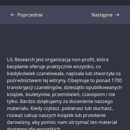
Poprzednie
Następne
Transkrypcja
Transkrypcja
Support us:
L/L Research jest organizacją non-profit, która
bezpłanie oferuje praktycznie wszystko, co
kiedykolwiek czanelowała, napisała lub stworzyła za
pośrednictwem tej witryny. Obejmuje to ponad 1700
transkrypcji czanelingów, dziesiątki opublikowanych
książek, biuletynów, przemówień, czasopism i nie
tylko. Bardzo dziękujemy za docenienie naszego
materiału. Kiedy czytasz, pobierasz lub słuchasz,
rozważ zakup naszych książek lub przesłanie
darowizny, aby pomóc nam utrzymać ten materiał
dostępny dla wszystkich.