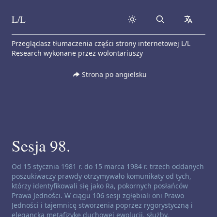
L/L
Search
collapse
Skip to content
Przeglądasz tłumaczenia części strony internetowej L/L
Research wykonane przez wolontariuszy
Strona po angielsku
Sesja 98.
Zastrzeżenie dotyczące kanałów:
Od 15 stycznia 1981 r. do 15 marca 1984 r. trzech oddanych
poszukiwaczy prawdy otrzymywało komunikaty od tych,
którzy identyfikowali się jako Ra, pokornych posłańców
Prawa Jedności. W ciągu 106 sesji zgłębiali oni Prawo
Jedności i tajemnicę stworzenia poprzez rygorystyczną i
elegancką metafizykę duchowej ewolucji, służby,