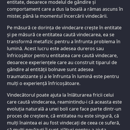
entitate, deoarece modelul de gândire și
comportament care a dus la boală a rămas ascuns în
mister, până la momentul încercării vindecării.
Pe măsură ce dorința de vindecare crește în entitate
și pe măsură ce entitatea caută vindecarea, ea se
transformă metafizic pentru a înfrunta problema în
lumină. Acest lucru este adesea dureros sau
înfricoșător pentru entitatea care caută vindecare,
deoarece experiențele care au construit tiparul de
gândire al entității bolnave sunt adesea
traumatizante și a le înfrunta în lumină este pentru
mulți o experiență înfricoșătoare.
Vindecătorul poate ajuta la înlăturarea fricii celui
care caută vindecarea, reamintindu-i că aceasta este
evoluția naturală a unei boli care face parte dintr-un
proces de creștere, că entitatea nu este singură, că
mulți înaintea ei au fost vindecați de ceea ce suferă,
că mulți nevăzuți îi sunt alături pentru a ajuta