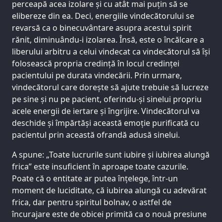
perceapă acea izolare și cu atât mai puțin să se
elibereze din ea. Deci, energiile vindecătorului se
revarsă ca o binecuvântare asupra acestui spirit
rănit, diminuându-i izolarea. Însă, este o încălcare a
liberului arbitru a celui vindecat ca vindecătorul să își
folosească propria credință în locul credinței
pacientului pe durata vindecării. Prin urmare,
vindecătorul care dorește să ajute trebuie să lucreze
pe sine și nu pe pacient, oferindu-și sinelui propriu
acele energii de iertare și îngrijire. Vindecătorul va
deschide și împărtăși această emoție purificată cu
pacientul prin această ofrandă adusă sinelui.
A spune: „Toate lucrurile sunt iubire și iubirea alungă
frica” este insuficient în aproape toate cazurile.
Poate că o entitate ar putea înțelege, într-un
moment de luciditate, că iubirea alungă cu adevărat
frica, dar pentru spiritul bolnav, o astfel de
încurajare este de obicei primită ca o nouă presiune