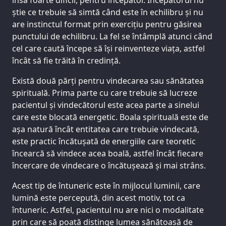
știe ce trebuie să simtă când este în echilibru și nu
are instinctul format prin exercițiu pentru găsirea
punctului de echilibru. La fel se întâmplă atunci când
cel care caută începe să își reinventeze viața, astfel
încât să fie trăită în credință.
Există două părți pentru vindecarea sau sănătatea
spirituală. Prima parte cu care trebuie să lucreze
pacientul și vindecătorul este acea parte a sinelui
care este blocată energetic. Boala spirituală este de
așa natură încât entitatea care trebuie vindecată,
este practic încătușată de energiile care teoretic
încearcă să vindece acea boală, astfel încât fiecare
încercare de vindecare o încătușează și mai strâns.
Acest tip de întuneric este în mijlocul luminii, care
lumină este percepută, din acest motiv, tot ca
întuneric. Astfel, pacientul nu are nici o modalitate
prin care să poată distinge lumea sănătoasă de