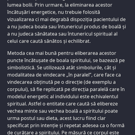
lumea bolii. Prin urmare, la eliminarea acestor
încătușări energetice, nu trebuie folosită
vizualizarea ci mai degrabă dispoziția pacientului de
a nu judeca boala sau întunericul produs de boală și
a nu judeca sănătatea sau întunericul spiritual al
celui care caută sănătos și echilibrat.
Metoda cea mai bună pentru eliberarea acestor
puncte încătușate de boala spiritului, se bazează pe
simbolistică. Se utilizează atât simbolurile, cât și
modalitatea de vindecare „în paralel”, care face ca
vindecarea obținută pe o direcție (de exemplu a
corpului), să fie replicată pe direcția paralelă care în
modelul energetic al individului este echivalentul
spiritual. Astfel o entitate care caută să elibereze
vechea minte sau vechea boală a spiritului poate
urma postul sau dieta, acest lucru fiind clar
specificat prin intenție și repetat adesea ca o formă
de curățare a spiritului. Pe măsură ce corpul este