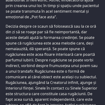
prin crearea unui loc în timp și spațiu unde pacientul
se poate transmuta în acel sentiment mental și
emoțional de „Pot face asta”.
Decizia despre ce scaun să folosească sau la ce oră
din zi să se roage par să fie neimportantă, dar
aceste detalii ajută la formarea credinței. Se poate
spune că rugăciunea este acea melodie care, deși
nemaiauzită, dă speranță. Se poate spune că
rugăciunea este acea floare interioară care poartă
parfumul iubirii. Despre rugăciune se poate vorbi
indirect, vorbind despre frumusețea unui poem sau
a unui trandafir. Rugăciunea este o formă de
comunicare al cărei obiect este același cu subiectul.
Rugăciunea, ajungând la Creatorul infinit, ajunge și
interiorul ființei. Sinele în contact cu Sinele Superior
este structura care constituie casa rugăciunii. De
fapt acea sursă, aparent independentă, care este
iubirea, se află de fapt în interior. Astfel rugăciunea