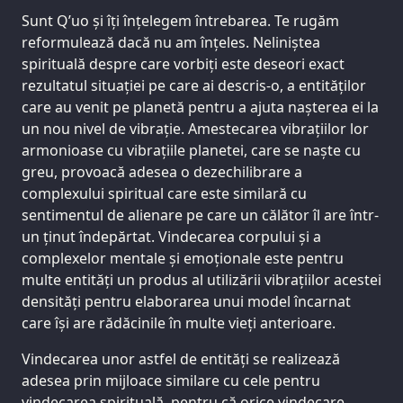
Sunt Q’uo și îți înțelegem întrebarea. Te rugăm
reformulează dacă nu am înțeles. Neliniștea
spirituală despre care vorbiți este deseori exact
rezultatul situației pe care ai descris-o, a entităților
care au venit pe planetă pentru a ajuta nașterea ei la
un nou nivel de vibrație. Amestecarea vibrațiilor lor
armonioase cu vibrațiile planetei, care se naște cu
greu, provoacă adesea o dezechilibrare a
complexului spiritual care este similară cu
sentimentul de alienare pe care un călător îl are într-
un ținut îndepărtat. Vindecarea corpului și a
complexelor mentale și emoționale este pentru
multe entități un produs al utilizării vibrațiilor acestei
densități pentru elaborarea unui model încarnat
care își are rădăcinile în multe vieți anterioare.
Vindecarea unor astfel de entități se realizează
adesea prin mijloace similare cu cele pentru
vindecarea spirituală, pentru că orice vindecare