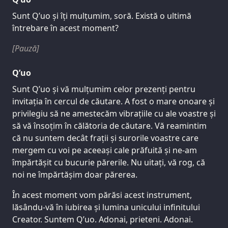
Sunt Q’uo și îți mulțumim, soră. Există o ultimă
întrebare în acest moment?
[Pauză]
Q’uo
Sunt Q’uo și vă mulțumim celor prezenți pentru
invitația în cercul de căutare. A fost o mare onoare și
privilegiu să ne amestecăm vibrațiile cu ale voastre și
să vă însoțim în călătoria de căutare. Vă reamintim
că nu suntem decât frații și surorile voastre care
mergem cu voi pe aceeași cale prăfuită și ne-am
împărtășit cu bucurie părerile. Nu uitați, vă rog, că
noi ne împărtășim doar părerea.
În acest moment vom părăsi acest instrument,
lăsându-vă în iubirea și lumina unicului infinitului
Creator. Suntem Q’uo. Adonai, prieteni. Adonai.