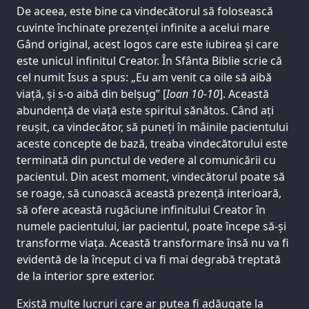
De aceea, este bine ca vindecătorul să folosească
cuvinte închinate prezenței infinite a acelui mare
Gând original, acest logos care este iubirea și care
este unicul infinitul Creator. În Sfânta Biblie scrie că
cel numit Isus a spus: „Eu am venit ca oile să aibă
viață, și s-o aibă din belșug” [
Ioan 10-10
]. Această
abundență de viață este spiritul sănătos. Când ați
reușit, ca vindecător, să puneți în mâinile pacientului
aceste concepte de bază, treaba vindecătorului este
terminată din punctul de vedere al comunicării cu
pacientul. Din acest moment, vindecătorul poate să
se roage, să cunoască această prezență interioară,
să ofere această rugăciune infinitului Creator în
numele pacientului, iar pacientul, poate începe să-și
transforme viața. Această transformare însă nu va fi
evidentă de la început ci va fi mai degrabă treptată
de la interior spre exterior.
Există multe lucruri care ar putea fi adăugate la