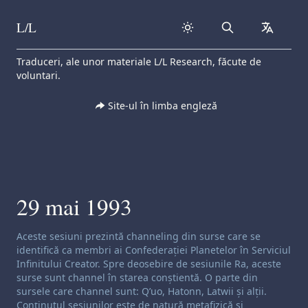
L/L
Search
collapse
Skip to content
Traduceri, ale unor materiale L/L Research, făcute de
voluntari.
Site-ul în limba engleză
29 mai 1993
Exonerare de responsabilitate privind canalizarea:
Aceste sesiuni prezintă channeling din surse care se
identifică ca membri ai Confederației Planetelor în Serviciul
Infinitului Creator. Spre deosebire de sesiunile Ra, aceste
surse sunt channel în starea conștientă. O parte din
sursele care channel sunt: Q’uo, Hatonn, Latwii și alții.
Conținutul sesiunilor este de natură metafizică și