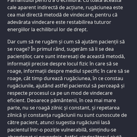
cale aparent indirectă de acțiune, rugăciunea este
cea mai directă metodă de vindecare, pentru că
adevărata vindecare este restabilirea tuturor
energiilor la echilibrul lor de drept.
Dar cum să ne rugăm și cum să ajutăm pacienții să
se roage? În primul rând, sugerăm să li se dea
pacienților, care sunt interesați de această metodă,
informații precise despre locul fizic în care să se
roage, informații despre mediul specific în care să se
roage, cât timp durează rugăciunea, în ce constau
rugăciunile, ajutând astfel pacientul să perceapă și
respecte procesul ca pe un mod de vindecare
eficient. Deoarece pământenii, în cea mai mare
parte, nu se roagă zilnic și constant, și repetarea
zilnică și constanța rugăciunii nu sunt cunoscute de
către pacient, atunci sugestia rugăciunii lasă
pacientul într-o poziție vulnerabilă, simțindu-se
abandonat si nevrednic. Astfel, vindecătorul ajută