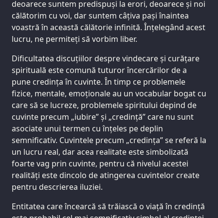
deoarece suntem predispuși la erori, deoarece și noi
călătorim cu voi, dar suntem câțiva pași înaintea
voastră în această călătorie infinită. Înțelegând acest
lucru, ne permiteți să vorbim liber.
Dificultatea discuțiilor despre vindecare și curățare
spirituală este comună tuturor încercărilor de a
pune credința în cuvinte. În timp ce problemele
fizice, mentale, emoționale au un vocabular bogat cu
care să se lucreze, problemele spiritului depind de
cuvinte precum „iubire” și „credință” care nu sunt
asociate unui termen cu înțeles pe deplin
semnificativ. Cuvintele precum „credința” se referă la
un lucru real, dar acea realitate este simbolizată
foarte vag prin cuvinte, pentru că nivelul acestei
realități este dincolo de atingerea cuvintelor create
pentru descrierea iluziei.
Entitatea care încearcă să trăiască o viață în credință
este probabil cel mai semnificativ simbol al credinței.