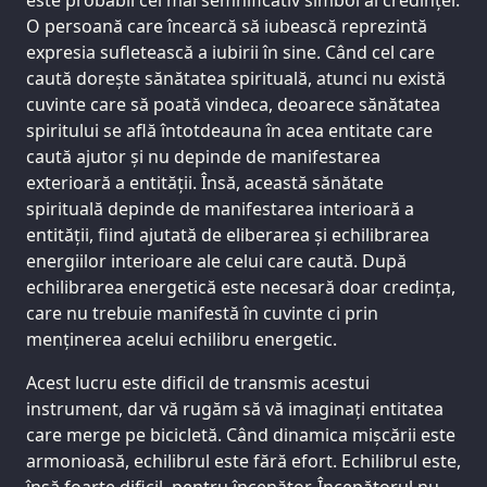
O persoană care încearcă să iubească reprezintă
expresia sufletească a iubirii în sine. Când cel care
caută dorește sănătatea spirituală, atunci nu există
cuvinte care să poată vindeca, deoarece sănătatea
spiritului se află întotdeauna în acea entitate care
caută ajutor și nu depinde de manifestarea
exterioară a entității. Însă, această sănătate
spirituală depinde de manifestarea interioară a
entității, fiind ajutată de eliberarea și echilibrarea
energiilor interioare ale celui care caută. După
echilibrarea energetică este necesară doar credința,
care nu trebuie manifestă în cuvinte ci prin
menținerea acelui echilibru energetic.
Acest lucru este dificil de transmis acestui
instrument, dar vă rugăm să vă imaginați entitatea
care merge pe bicicletă. Când dinamica mișcării este
armonioasă, echilibrul este fără efort. Echilibrul este,
însă foarte dificil, pentru începător. Începătorul nu