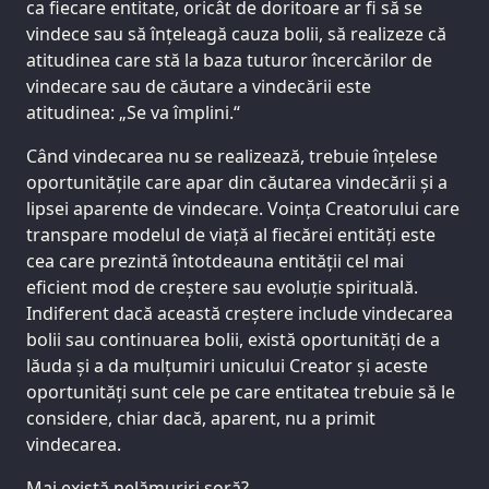
ca fiecare entitate, oricât de doritoare ar fi să se
vindece sau să înțeleagă cauza bolii, să realizeze că
atitudinea care stă la baza tuturor încercărilor de
vindecare sau de căutare a vindecării este
atitudinea: „Se va împlini.“
Când vindecarea nu se realizează, trebuie înțelese
oportunitățile care apar din căutarea vindecării și a
lipsei aparente de vindecare. Voința Creatorului care
transpare modelul de viață al fiecărei entități este
cea care prezintă întotdeauna entității cel mai
eficient mod de creștere sau evoluție spirituală.
Indiferent dacă această creștere include vindecarea
bolii sau continuarea bolii, există oportunități de a
lăuda și a da mulțumiri unicului Creator și aceste
oportunități sunt cele pe care entitatea trebuie să le
considere, chiar dacă, aparent, nu a primit
vindecarea.
Mai există nelămuriri soră?