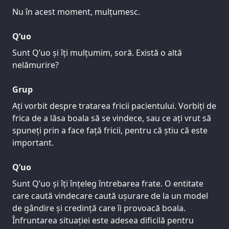
Nu în acest moment, mulțumesc.
Q’uo
Sunt Q’uo și îți mulțumim, soră. Există o altă
nelămurire?
Grup
Ați vorbit despre tratarea fricii pacientului. Vorbiți de
frica de a lăsa boala să se vindece, sau ce ați vrut să
spuneți prin a face față fricii, pentru că știu că este
important.
Q’uo
Sunt Q’uo și îți înțeleg întrebarea frate. O entitate
care caută vindecare caută ușurare de la un model
de gândire și credință care îi provoacă boala.
Înfruntarea situației este adesea dificilă pentru