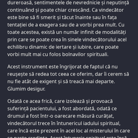
dureroasă, sentimentele de nevrednicie și neputință
continuând și poate chiar crescând. Ca vindecător
este bine să fi smerit și tăcut înainte sau în fața
tentației de a exagera sau de a vorbi prea mult. Cu
toate acestea, există un număr infinit de modalități
prin care se poate crea în sinele vindecătorului acel
echilibru dinamic de iertare și iubire, care poate
vorbi mult mai cu folos bolnavilor spirituali.
Acest instrument este îngrijorat de faptul că nu
reușește să redea tot ceea ce oferim, dar îi cerem să
nu fie atât de exigent și să treacă mai departe.
Glumim desigur.
Odată ce acea frică, care izolează și provoacă
suferință pacientului, a fost abordată, odată ce
drumul a fost într-o oarecare măsură curățat,
vindecătorul trece în întunericul iadului spiritual,
care încă este prezent în acel loc al misterului în care
se naște credința. Acest întuneric spiritual este însă