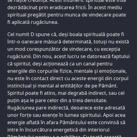
dezrădăcinat prin eradicarea fricii. În acest mediu
spiritual pregătit pentru munca de vindecare poate
fi aplicată rugăciunea.
Cel numit D spune că, deși boala spirituală poate fi
într-o oarecare măsură determinată, totuși nu există
un mod corespunzător de vindecare, cu excepția
rugăciunii. Din nou, acest lucru se datorează faptului
că spiritul, deși acționează ca un canal pentru
energiile din corpurile fizice, mentale și emoționale,
nu este în contact direct cu aceste energii din corpul
instinctual și mental al entităților de pe Pământ.
Spiritul poate fi atins, mai degrabă indirect, sau cel
puțin așa le pare celor din a treia densitate.
Rugăciunea pare indirectă, deoarece este adresată
unor forțe sau esențe în lumea spiritului. Apoi acea
energie aflată în afara Pământului este convinsă să
intre în încurcătura energetică din interiorul
Pământului pentru a o echilibra. Cu toată această