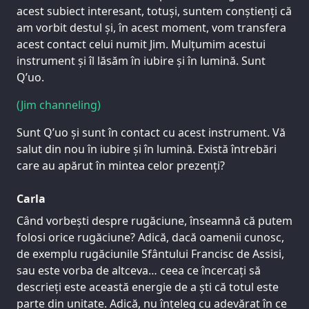
acest subiect interesant, totuși, suntem conștienți că
am vorbit destul și, în acest moment, vom transfera
acest contact celui numit Jim. Mulțumim acestui
instrument și îl lăsăm în iubire și în lumină. Sunt
Q’uo.
(Jim channeling)
Sunt Q’uo și sunt în contact cu acest instrument. Vă
salut din nou în iubire și în lumină. Există întrebări
care au apărut în mintea celor prezenți?
Carla
Când vorbești despre rugăciune, înseamnă că putem
folosi orice rugăciune? Adică, dacă oamenii cunosc,
de exemplu rugăciunile Sfântului Francisc de Assisi,
sau este vorba de altceva… ceea ce încercați să
descrieți este această energie de a ști că totul este
parte din unitate. Adică, nu înțeleg cu adevărat în ce