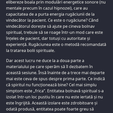
elibereze boala prin modulări energetice sonore (nu
mentale precum în cazul hipnozei), care au
capacitatea de a purta energia rugăciunii de la
vindecător la pacient. Ce este o rugăciune? Când
vindecătorul dorește să ajute pe cineva bolnav
spiritual, trebuie să se roage într-un mod care este
înțeles de pacient, dar totuși cu autoritate și
experiență. Rugăciunea este o metodă recomandată
la tratarea bolii spirituale.
Dar acest lucru ne duce la a doua parte a
materialului pe care sperăm să îl dezbatem în
această sesiune. Însă înainte de a trece mai departe
mai este ceva de spus despre prima parte. Ce indică
că spiritul nu funcționează bine? Cel mai simplu
simptom este „frica”. Entitatea bolnavă spiritual s-a
izolat într-un loc pustiu în care nu este iertată și nu
este îngrijită. Această izolare este zdrobitoare și
odată produsă, entitatea poate foarte greu să