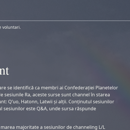
 voluntari.
nt
are se identifică ca membri ai Confederației Planetelor
 de sesiunile Ra, aceste surse sunt channel în starea
t: Q’uo, Hatonn, Latwii și alții. Conținutul sesiunilor
tul sesiunilor este Q&A, unde sursa răspunde
ne marea majoritate a sesiunilor de channeling L/L