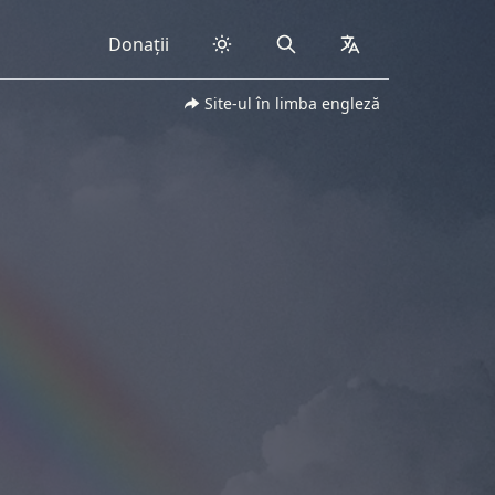
Donații
Search
collapsed
Site-ul în limba engleză