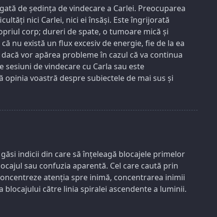
egată de ședința de vindecare a Carlei. Preocuparea
tăți nici Carlei, nici ei însăși. Este îngrijorată
ropriul corp; dureri de spate, o tumoare mică și
 că nu există un flux excesiv de energie, fie de la ea
ie dacă vor apărea probleme în cazul că va continua
te sesiuni de vindecare cu Carla sau este
 opinia voastră despre subiectele de mai sus și
 găsi indicii din care să înțeleagă blocajele primelor
a blocajul sau confuzia aparentă. Cel care caută prin
 concentreze atenția spre inimă, concentrarea inimii
locajului către linia spiralei ascendente a luminii.