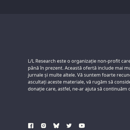
Support us:
L/L Research este o organizație non-profit care o
până în prezent. Această ofertă include mai mul
jurnale și multe altele. Vă suntem foarte recun
ascultați aceste materiale, vă rugăm să consider
donație care, astfel, ne-ar ajuta să continuăm o