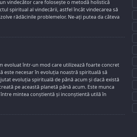
 un vindecător care folosește o metodă holistică
ul spiritual al vindecării, astfel încât vindecarea să
ezolve rădăcinile problemelor. Ne-ați putea da câteva
m evoluat într-un mod care utilizează foarte concret
 este necesar în evoluția noastră spirituală să
ajutat evoluția spirituală de până acum și dacă există
ea creată pe această planetă până acum. Este munca
 între mintea conștientă și inconștientă utilă în