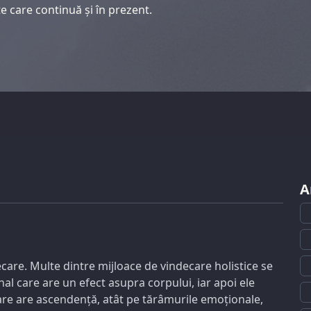
e care continuă și în prezent.
A
care. Multe dintre mijloace de vindecare holistice se
al care are un efect asupra corpului, iar apoi ele
care are ascendență, atât pe tărâmurile emoționale,