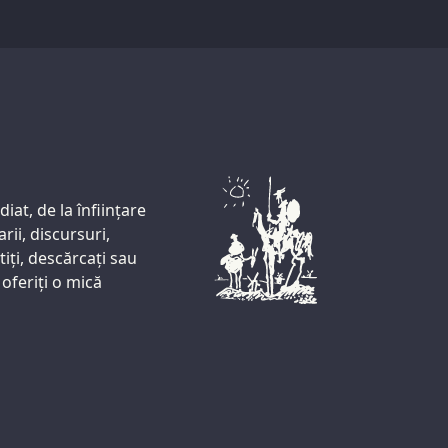
iat, de la înființare
ii, discursuri,
iți, descărcați sau
oferiți o mică