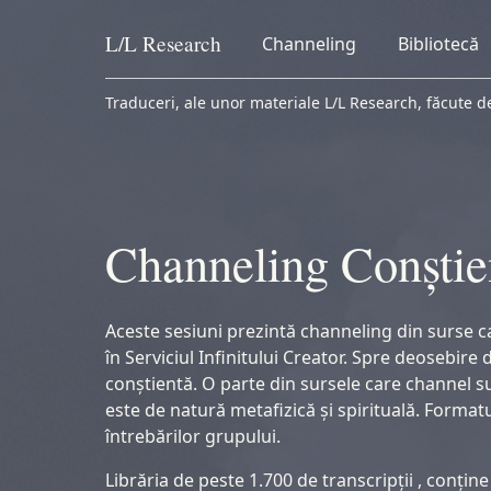
L/L
Research
Channeling
Bibliotecă
Skip to content
Traduceri, ale unor materiale L/L Research, făcute de
Channeling Conștie
Aceste sesiuni prezintă channeling din surse c
în Serviciul Infinitului Creator. Spre deosebire
conștientă. O parte din sursele care channel sun
este de natură metafizică și spirituală. Forma
întrebărilor grupului.
Librăria de peste 1.700 de transcripții , conți