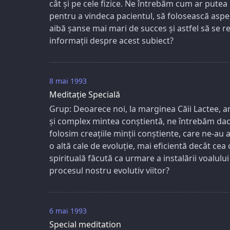
cât și pe cele fizice. Ne întrebăm cum ar putea
pentru a vindeca pacientul, să folosească aspect
aibă șanse mai mari de succes și astfel să se r
informații despre acest subiect?
8 mai 1993
Meditație Specială
Grup: Deoarece noi, la marginea Căii Lactee, a
și complex mintea conștientă, ne întrebăm dacă
folosim creațiile minții conștiente, care ne-au 
o altă cale de evoluție, mai eficientă decât c
spirituală făcută ca urmare a instalării voalului
procesul nostru evolutiv viitor?
6 mai 1993
Special meditation