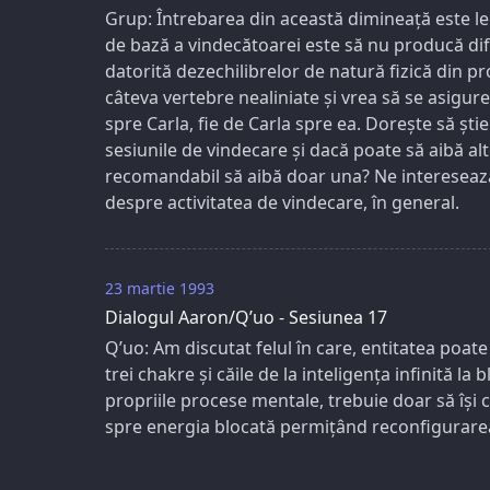
Grup: Întrebarea din această dimineață este l
de bază a vindecătoarei este să nu producă dificul
datorită dezechilibrelor de natură fizică din p
câteva vertebre nealiniate și vrea să se asigure
spre Carla, fie de Carla spre ea. Dorește să șt
sesiunile de vindecare și dacă poate să aibă al
recomandabil să aibă doar una? Ne interesează
despre activitatea de vindecare, în general.
23 martie 1993
Dialogul Aaron/Q’uo - Sesiunea 17
Q’uo: Am discutat felul în care, entitatea poate
trei chakre și căile de la inteligența infinită l
propriile procese mentale, trebuie doar să își
spre energia blocată permițând reconfigurarea b