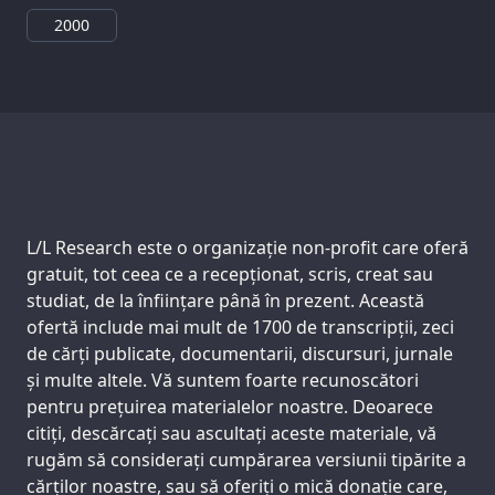
2000
Support us:
L/L Research este o organizație non-profit care oferă
gratuit, tot ceea ce a recepționat, scris, creat sau
studiat, de la înființare până în prezent. Această
ofertă include mai mult de 1700 de transcripții, zeci
de cărți publicate, documentarii, discursuri, jurnale
și multe altele. Vă suntem foarte recunoscători
pentru prețuirea materialelor noastre. Deoarece
citiți, descărcați sau ascultați aceste materiale, vă
rugăm să considerați cumpărarea versiunii tipărite a
cărților noastre, sau să oferiți o mică donație care,