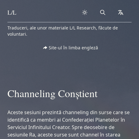
L/L
Search
collapse
Skip to content
Traduceri, ale unor materiale L/L Research, făcute de
voluntari.
Site-ul în limba engleză
Channeling Conștient
Aceste sesiuni prezintă channeling din surse care se
identifică ca membri ai Confederației Planetelor în
Serviciul Infinitului Creator. Spre deosebire de
sesiunile Ra, aceste surse sunt channel în starea