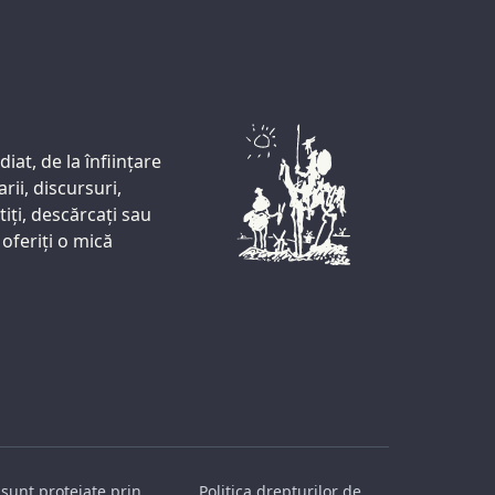
iat, de la înființare
ii, discursuri,
iți, descărcați sau
oferiți o mică
 sunt protejate prin
Politica drepturilor de