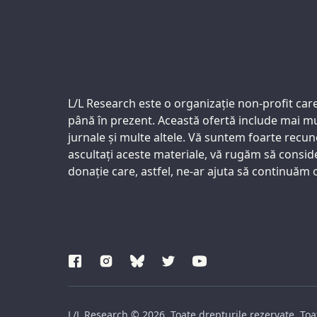
Support us:
L/L Research este o organizație non-profit care o
până în prezent. Această ofertă include mai mul
jurnale și multe altele. Vă suntem foarte recun
ascultați aceste materiale, vă rugăm să consider
donație care, astfel, ne-ar ajuta să continuăm o
L/L Research © 2026. Toate drepturile rezervate. Toat