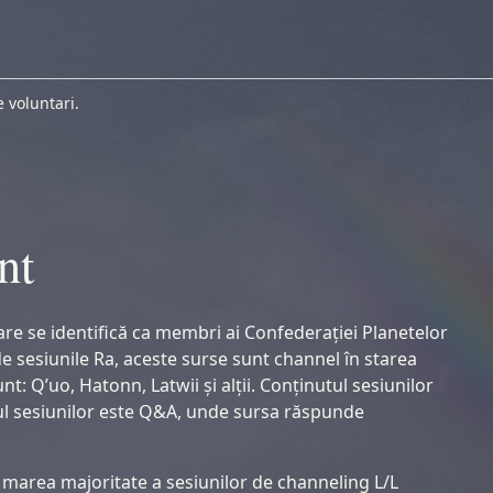
 voluntari.
nt
are se identifică ca membri ai Confederației Planetelor
 de sesiunile Ra, aceste surse sunt channel în starea
t: Q’uo, Hatonn, Latwii și alții. Conținutul sesiunilor
tul sesiunilor este Q&A, unde sursa răspunde
ne marea majoritate a sesiunilor de channeling L/L