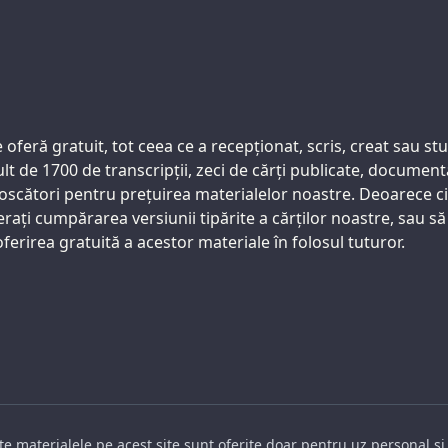
feră gratuit, tot ceea ce a recepționat, scris, creat sau stud
t de 1700 de transcripții, zeci de cărți publicate, documentar
oscători pentru prețuirea materialelor noastre. Deoarece cit
ați cumpărarea versiunii tipărite a cărților noastre, sau să 
ferirea gratuită a acestor materiale în folosul tuturor.
e materialele pe acest site sunt oferite doar pentru uz personal și