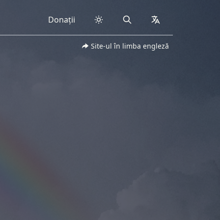
Donații
Search
collapsed
Site-ul în limba engleză