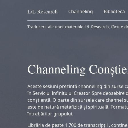
L/L
Research
Channeling
Bibliotecă
Skip to content
Traduceri, ale unor materiale L/L Research, făcute de
Channeling Conștie
Aceste sesiuni prezintă channeling din surse c
în Serviciul Infinitului Creator. Spre deosebire
conștientă. O parte din sursele care channel sun
este de natură metafizică și spirituală. Forma
întrebărilor grupului.
Librăria de peste 1.700 de transcripții , conți