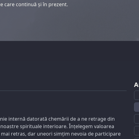
e care continuă și în prezent.
A
onie internă datorată chemării de a ne retrage din
r noastre spirituale interioare. Înțelegem valoarea
 mai retras, dar uneori simțim nevoia de participare