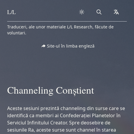
L/L
Search
collapse
Skip to content
Traduceri, ale unor materiale L/L Research, făcute de
voluntari.
Site-ul în limba engleză
Channeling Conștient
Aceste sesiuni prezintă channeling din surse care se
identifică ca membri ai Confederației Planetelor în
Serviciul Infinitului Creator. Spre deosebire de
sesiunile Ra, aceste surse sunt channel în starea