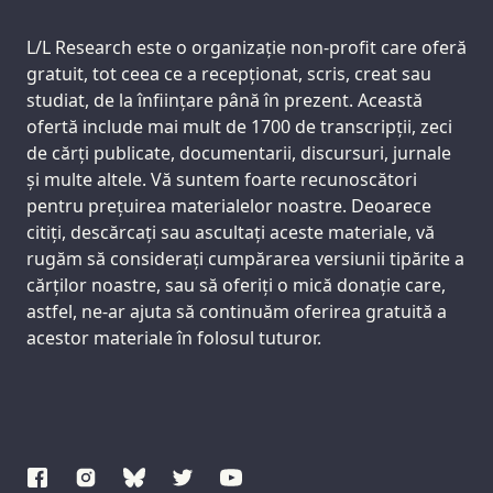
Support us:
L/L Research este o organizație non-profit care oferă
gratuit, tot ceea ce a recepționat, scris, creat sau
studiat, de la înființare până în prezent. Această
ofertă include mai mult de 1700 de transcripții, zeci
de cărți publicate, documentarii, discursuri, jurnale
și multe altele. Vă suntem foarte recunoscători
pentru prețuirea materialelor noastre. Deoarece
citiți, descărcați sau ascultați aceste materiale, vă
rugăm să considerați cumpărarea versiunii tipărite a
cărților noastre, sau să oferiți o mică donație care,
astfel, ne-ar ajuta să continuăm oferirea gratuită a
acestor materiale în folosul tuturor.