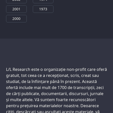
2001
1973
2000
Support us:
L/L Research este o organizație non-profit care oferă
gratuit, tot ceea ce a recepționat, scris, creat sau
studiat, de la înființare până în prezent. Această
ofertă include mai mult de 1700 de transcripții, zeci
de cărți publicate, documentarii, discursuri, jurnale
și multe altele. Vă suntem foarte recunoscători
pentru prețuirea materialelor noastre. Deoarece
citiți, descărcați sau ascultați aceste materiale, vă