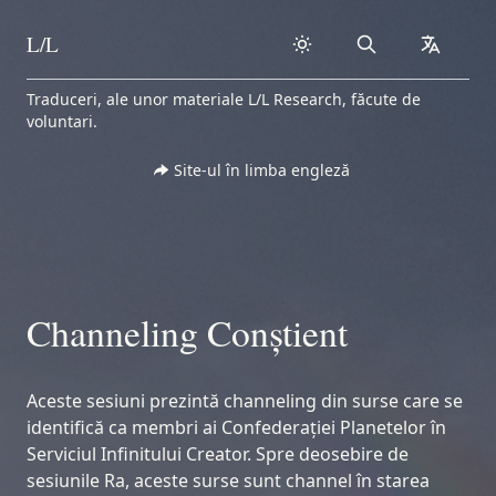
L/L
Search
collapse
Skip to content
Traduceri, ale unor materiale L/L Research, făcute de
voluntari.
Site-ul în limba engleză
Channeling Conștient
Aceste sesiuni prezintă channeling din surse care se
identifică ca membri ai Confederației Planetelor în
Serviciul Infinitului Creator. Spre deosebire de
sesiunile Ra, aceste surse sunt channel în starea