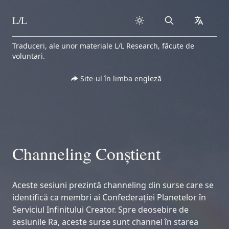
L/L
Search
collapse
Skip to content
Traduceri, ale unor materiale L/L Research, făcute de
voluntari.
Site-ul în limba engleză
Channeling Conștient
Aceste sesiuni prezintă channeling din surse care se
identifică ca membri ai Confederației Planetelor în
Serviciul Infinitului Creator. Spre deosebire de
sesiunile Ra, aceste surse sunt channel în starea