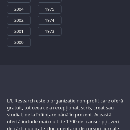
2004
1975
2002
1974
2001
1973
2000
Support us:
L/L Research este o organizație non-profit care oferă
gratuit, tot ceea ce a recepționat, scris, creat sau
studiat, de la înființare până în prezent. Această
ofertă include mai mult de 1700 de transcripții, zeci
de cărți publicate, documentarii, discursuri, jurnale