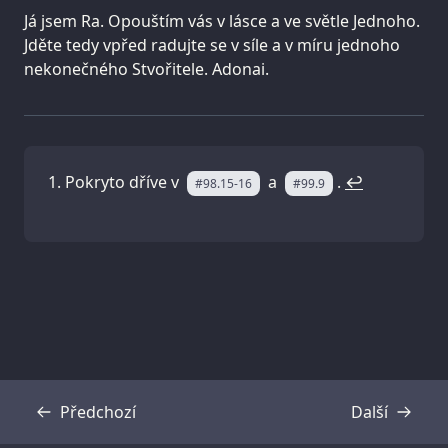
Já jsem Ra. Opouštím vás v lásce a ve světle Jednoho.
Jděte tedy vpřed radujte se v síle a v míru jednoho
nekonečného Stvořitele. Adonai.
Pokryto dříve v
a
.
↩
#98.15-16
#99.9
Předchozí
Další
Přepis
Přepis