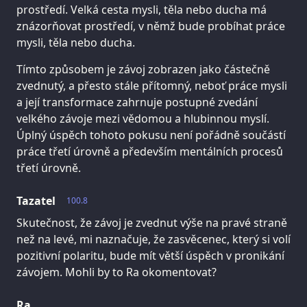
prostředí. Velká cesta mysli, těla nebo ducha má
znázorňovat prostředí, v němž bude probíhat práce
mysli, těla nebo ducha.
Tímto způsobem je závoj zobrazen jako částečně
zvednutý, a přesto stále přítomný, neboť práce mysli
a její transformace zahrnuje postupné zvedání
velkého závoje mezi vědomou a hlubinnou myslí.
Úplný úspěch tohoto pokusu není pořádně součástí
práce třetí úrovně a především mentálních procesů
třetí úrovně.
Tazatel
100.8
Skutečnost, že závoj je zvednut výše na pravé straně
než na levé, mi naznačuje, že zasvěcenec, který si volí
pozitivní polaritu, bude mít větší úspěch v pronikání
závojem. Mohli by to Ra okomentovat?
Ra