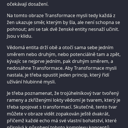
očekávají dosažení.
Na tomto obraze Transformace mysli tedy každá z
žen ukazuje směr, kterým by šla, ale není schopna se
pohnout; ani se tak dvě ženské entity nesnaží učinit.
Jsou v klidu.
Vědomá entita drží obě a otočí sama sebe jedním
směrem nebo druhým, nebo potenciálně tam a zpět,
kývajíc se nejprve jedním, pak druhým směrem, a
nedosáhne Transformace. Aby Transformace mysli
nastala, je třeba opustit jeden princip, který řídí
užívání hlubinné mysli.
Je třeba poznamenat, že trojúhelníkový tvar tvořený
rameny a zkříženými lokty vědomí je tvarem, který je
třeba spojovat s transformací. Skutečně, tento tvar
můžete v obraze vidět zopakován ještě dvakrát,
přičemž každé echo má své vlastní bohatství, které
přispívá k působení tohoto komplexu konceptů.