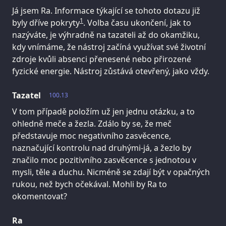
Já jsem Ra. Informace týkající se tohoto dotazu již
1
byly dříve pokryty
. Volba času ukončení, jak to
nazýváte, je výhradně na tazateli až do okamžiku,
kdy vnímáme, že nástroj začíná využívat své životní
zdroje kvůli absenci přenesené nebo přirozené
fyzické energie. Nástroj zůstává otevřený, jako vždy.
Tazatel
100.13
V tom případě položím už jen jednu otázku, a to
ohledně meče a žezla. Zdálo by se, že meč
představuje moc negativního zasvěcence,
naznačující kontrolu nad druhými-já, a žezlo by
značilo moc pozitivního zasvěcence s jednotou v
mysli, těle a duchu. Nicméně se zdají být v opačných
rukou, než bych očekával. Mohli by Ra to
okomentovat?
Ra