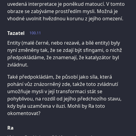
uvedená interpretace je poněkud matoucí. V tomto
obraze se zabýváme prostředím mysli. Možná je
vhodné uvolnit hvězdnou korunu z jejího omezení.
Tazatel
100.11
Entity (malé černé, nebo rezavé, a bílé entity) byly
nyní změněny tak, že se zdají být sfingami, o nichž
předpokládáme, že znamenají, že katalyzátor byl
zvládnut.
Také předpokládám, že působí jako síla, která
pohání vůz znázorněný zde, takže toto zvládnutí
umožňuje mysli v její transformaci stát se
pohyblivou, na rozdíl od jejího předchozího stavu,
kdy byla uzamčena v iluzi. Mohli by Ra toto
okomentovat?
Ra