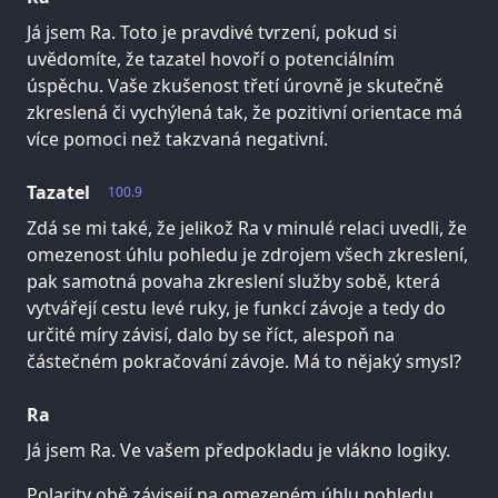
Já jsem Ra. Toto je pravdivé tvrzení, pokud si
uvědomíte, že tazatel hovoří o potenciálním
úspěchu. Vaše zkušenost třetí úrovně je skutečně
zkreslená či vychýlená tak, že pozitivní orientace má
více pomoci než takzvaná negativní.
Tazatel
100.9
Zdá se mi také, že jelikož Ra v minulé relaci uvedli, že
omezenost úhlu pohledu je zdrojem všech zkreslení,
pak samotná povaha zkreslení služby sobě, která
vytvářejí cestu levé ruky, je funkcí závoje a tedy do
určité míry závisí, dalo by se říct, alespoň na
částečném pokračování závoje. Má to nějaký smysl?
Ra
Já jsem Ra. Ve vašem předpokladu je vlákno logiky.
Polarity obě závisejí na omezeném úhlu pohledu.