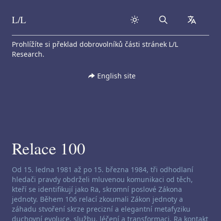
L/L
Search
collapse
Skip to content
Prohlížíte si překlad dobrovolníků části stránek L/L
Research.
English site
Relace 100
Zřeknutí se odpovědnosti za channeling:
Od 15. ledna 1981 až po 15. března 1984, tři odhodlaní
hledači pravdy obdrželi mluvenou komunikaci od těch,
kteří se identifikují jako Ra, skromní poslové Zákona
jednoty. Během 106 relací zkoumali Zákon jednoty a
záhadu stvoření skrze precizní a elegantní metafyziku
duchovní evoluce, službu, léčení a transformaci. Ra kontakt