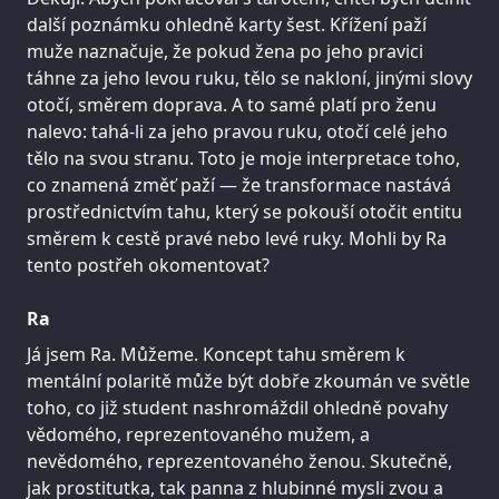
další poznámku ohledně karty šest. Křížení paží
muže naznačuje, že pokud žena po jeho pravici
táhne za jeho levou ruku, tělo se nakloní, jinými slovy
otočí, směrem doprava. A to samé platí pro ženu
nalevo: tahá-li za jeho pravou ruku, otočí celé jeho
tělo na svou stranu. Toto je moje interpretace toho,
co znamená změť paží — že transformace nastává
prostřednictvím tahu, který se pokouší otočit entitu
směrem k cestě pravé nebo levé ruky. Mohli by Ra
tento postřeh okomentovat?
Ra
Já jsem Ra. Můžeme. Koncept tahu směrem k
mentální polaritě může být dobře zkoumán ve světle
toho, co již student nashromáždil ohledně povahy
vědomého, reprezentovaného mužem, a
nevědomého, reprezentovaného ženou. Skutečně,
jak prostitutka, tak panna z hlubinné mysli zvou a