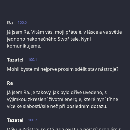
Ra
100.0
Já jsem Ra. Vítám vás, moji přátelé, v lásce a ve světle
jednoho nekonečného Stvořitele. Nyní
komunikujeme.
Tazatel
100.1
Mohli byste mi nejprve prosím sdělit stav nástroje?
Ra
Já jsem Ra. Je takový, jak bylo dříve uvedeno, s
výjimkou zkreslení životní energie, které nyní tíhne
více ke slabosti/síle než při posledním dotazu.
Tazatel
100.2
Děkuji. Nástroj se ptá, zda existuje nějaký problém s