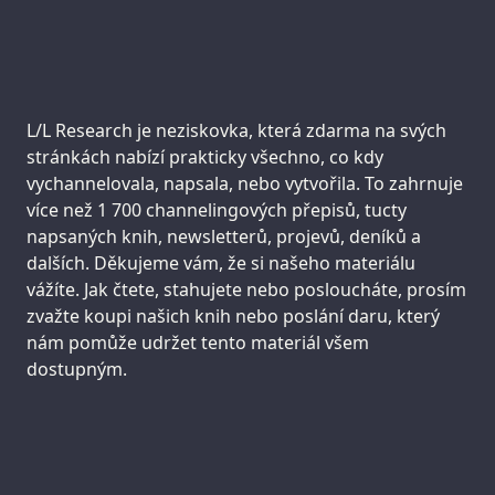
Support us:
L/L Research je neziskovka, která zdarma na svých
stránkách nabízí prakticky všechno, co kdy
vychannelovala, napsala, nebo vytvořila. To zahrnuje
více než 1 700 channelingových přepisů, tucty
napsaných knih, newsletterů, projevů, deníků a
dalších. Děkujeme vám, že si našeho materiálu
vážíte. Jak čtete, stahujete nebo posloucháte, prosím
zvažte koupi našich knih nebo poslání daru, který
nám pomůže udržet tento materiál všem
dostupným.