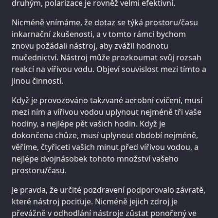
druhým, polarizace je rovněž velmi efektivní.
Nicméně vnímáme, že dotaz se týká prostoru/času
inkarnační zkušenosti, a v tomto rámci bychom
znovu požádali nástroj, aby zvážil hodnotu
mučednictví. Nástroj může prozkoumat svůj rozsah
reakcí na vířivou vodu. Objeví souvislost mezi tímto a
jinou činností.
Když je provozováno takzvané aerobní cvičení, musí
mezi ním a vířivou vodou uplynout nejméně tři vaše
hodiny, a nejlépe pět vašich hodin. Když je
dokončena chůze, musí uplynout období nejméně,
věříme, čtyřiceti vašich minut před vířivou vodou, a
nejlépe dvojnásobek tohoto množství vašeho
prostoru/času.
Je pravda, že určité pozdravení podporovalo závratě,
které nástroj pociťuje. Nicméně jejich zdroj je
převážně v odhodlání nástroje zůstat ponořený ve