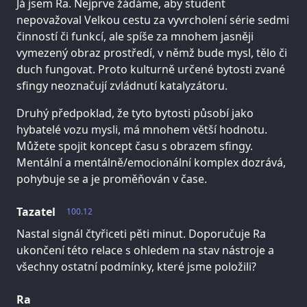
Já jsem Ra. Nejprve žádáme, aby student
nepovažoval Velkou cestu za vyvrcholení série sedmi
činností či funkcí, ale spíše za mnohem jasněji
vymezený obraz prostředí, v němž bude mysl, tělo či
duch fungovat. Proto kulturně určené bytosti zvané
sfingy neoznačují zvládnutí katalyzátoru.
Druhý předpoklad, že tyto bytosti působí jako
hybatelé vozu mysli, má mnohem větší hodnotu.
Můžete spojit koncept času s obrazem sfingy.
Mentální a mentálně/emocionální komplex dozrává,
pohybuje se a je proměňován v čase.
Tazatel
100.12
Nastal signál čtyřiceti pěti minut. Doporučuje Ra
ukončení této relace s ohledem na stav nástroje a
všechny ostatní podmínky, které jsme položili?
Ra