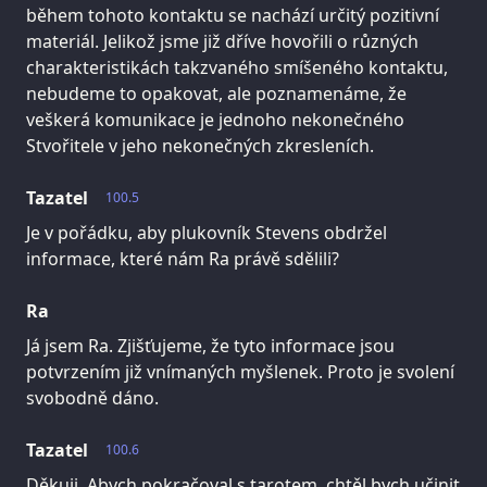
během tohoto kontaktu se nachází určitý pozitivní
materiál. Jelikož jsme již dříve hovořili o různých
charakteristikách takzvaného smíšeného kontaktu,
nebudeme to opakovat, ale poznamenáme, že
veškerá komunikace je jednoho nekonečného
Stvořitele v jeho nekonečných zkresleních.
Tazatel
100.5
Je v pořádku, aby plukovník Stevens obdržel
informace, které nám Ra právě sdělili?
Ra
Já jsem Ra. Zjišťujeme, že tyto informace jsou
potvrzením již vnímaných myšlenek. Proto je svolení
svobodně dáno.
Tazatel
100.6
Děkuji. Abych pokračoval s tarotem, chtěl bych učinit