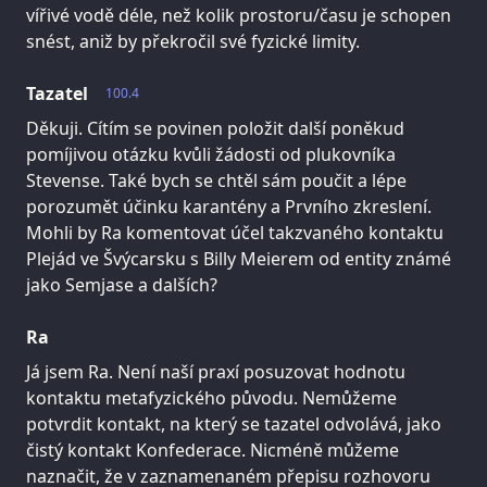
vířivé vodě déle, než kolik prostoru/času je schopen
snést, aniž by překročil své fyzické limity.
Tazatel
100.4
Děkuji. Cítím se povinen položit další poněkud
pomíjivou otázku kvůli žádosti od plukovníka
Stevense. Také bych se chtěl sám poučit a lépe
porozumět účinku karantény a Prvního zkreslení.
Mohli by Ra komentovat účel takzvaného kontaktu
Plejád ve Švýcarsku s Billy Meierem od entity známé
jako Semjase a dalších?
Ra
Já jsem Ra. Není naší praxí posuzovat hodnotu
kontaktu metafyzického původu. Nemůžeme
potvrdit kontakt, na který se tazatel odvolává, jako
čistý kontakt Konfederace. Nicméně můžeme
naznačit, že v zaznamenaném přepisu rozhovoru