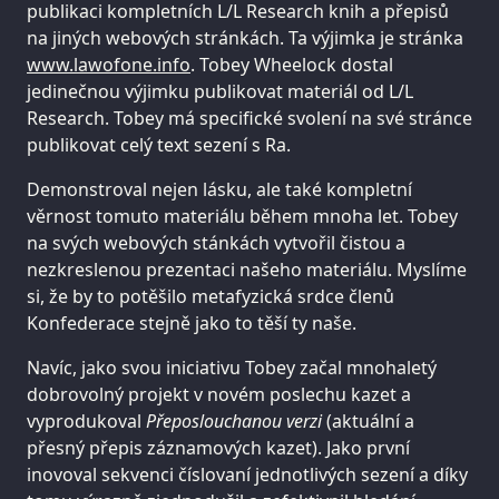
publikaci kompletních L/L Research knih a přepisů
na jiných webových stránkách. Ta výjimka je stránka
www.lawofone.info
. Tobey Wheelock dostal
jedinečnou výjimku publikovat materiál od L/L
Research. Tobey má specifické svolení na své stránce
publikovat celý text sezení s Ra.
Demonstroval nejen lásku, ale také kompletní
věrnost tomuto materiálu během mnoha let. Tobey
na svých webových stánkách vytvořil čistou a
nezkreslenou prezentaci našeho materiálu. Myslíme
si, že by to potěšilo metafyzická srdce členů
Konfederace stejně jako to těší ty naše.
Navíc, jako svou iniciativu Tobey začal mnohaletý
dobrovolný projekt v novém poslechu kazet a
vyprodukoval
Přeposlouchanou verzi
(aktuální a
přesný přepis záznamových kazet). Jako první
inovoval sekvenci číslovaní jednotlivých sezení a díky