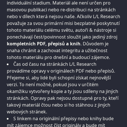
individuální stadium. Materiál ale není určen pro
masovou publikaci nebo re-distribuci na stránkách
nebo v dílech která nejsou naše. Ačkoliv L/L Research
považuje za svou primární misi bezplatné poskytnutí
tohoto materiálu celému světu, autoři & nástroje si
ponechávají čest/povinnost sloužit jako jediný zdroj
kompletních PDF, přepisů a knih
. Důvodem je
snaha chránit a zachovat integritu a užitečnost
tohoto materiálu pro dnešní a budoucí zájemce.
Čas od času na stránkách L/L Research
provádíme opravy v originálech PDF nebo přepisů.
Přejeme si, aby lidé byli schopní získat nejnovější
verzi. To není možné, pokud jsou v určitém
okamžiku vytvořeny kopie a ty jsou sdíleny na jiných
stránkách. Opravy pak nejsou dostupné pro ty, kteří
takový materiál čtou nebo si ho stáhnou z jiných
webových stránek.
S linkem na originální přepisy nebo knihy bude
mít zájemce možnost číst originály a bude mít