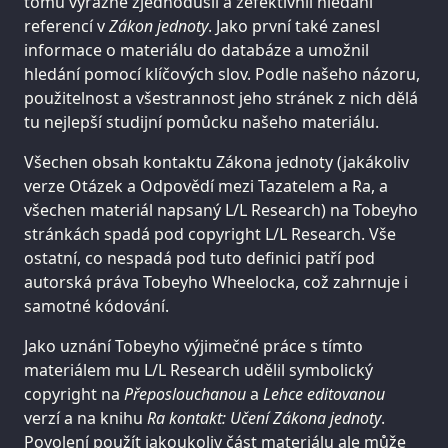
tomu výrazně zjednodušil a zefektivnil hledání
referencí v
Zákon jednoty
. Jako první také zanesl
informace o materiálu do databáze a umožnil
hledání pomocí klíčových slov. Podle našeho názoru,
použitelnost a všestrannost jeho stránek z nich dělá
tu nejlepší studijní pomůcku našeho materiálu.
Všechen obsah kontaktu Zákona jednoty (jakákoliv
verze Otázek a Odpovědí mezi Tazatelem a Ra, a
všechen materiál napsaný L/L Research) na Tobeyho
stránkách spadá pod copyright L/L Research. Vše
ostatní, co nespadá pod tuto definici patří pod
autorská práva Tobeyho Wheelocka, což zahrnuje i
samotné kódování.
Jako uznání Tobeyho výjimečné práce s tímto
materiálem mu L/L Research udělil symbolický
copyright na
Přeposlouchanou
a
Lehce editovanou
verzí a na knihu
Ra kontakt: Učení Zákona jednoty
.
Povolení použít jakoukoliv část materiálu ale může