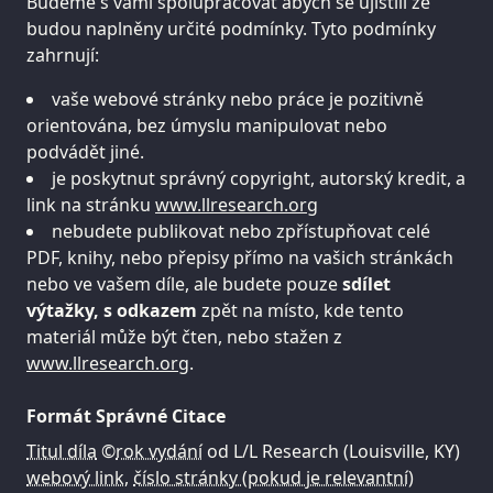
Budeme s vámi spolupracovat abych se ujistili že
budou naplněny určité podmínky. Tyto podmínky
zahrnují:
vaše webové stránky nebo práce je pozitivně
orientována, bez úmyslu manipulovat nebo
podvádět jiné.
je poskytnut správný copyright, autorský kredit, a
link na stránku
www.llresearch.org
nebudete publikovat nebo zpřístupňovat celé
PDF, knihy, nebo přepisy přímo na vašich stránkách
nebo ve vašem díle, ale budete pouze
sdílet
výtažky, s odkazem
zpět na místo, kde tento
materiál může být čten, nebo stažen z
www.llresearch.org
.
Formát Správné Citace
Titul díla
©
rok vydání
od L/L Research (Louisville, KY)
webový link
,
číslo stránky (pokud je relevantní)