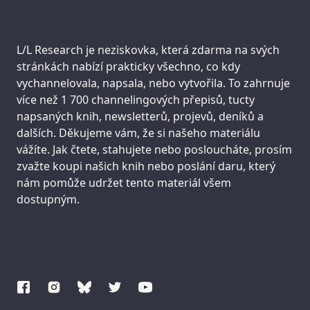
Support us:
L/L Research je neziskovka, která zdarma na svých
stránkách nabízí prakticky všechno, co kdy
vychannelovala, napsala, nebo vytvořila. To zahrnuje
více než 1 700 channelingových přepisů, tucty
napsaných knih, newsletterů, projevů, deníků a
dalších. Děkujeme vám, že si našeho materiálu
vážíte. Jak čtete, stahujete nebo posloucháte, prosím
zvažte koupi našich knih nebo poslání daru, který
nám pomůže udržet tento materiál všem
dostupným.