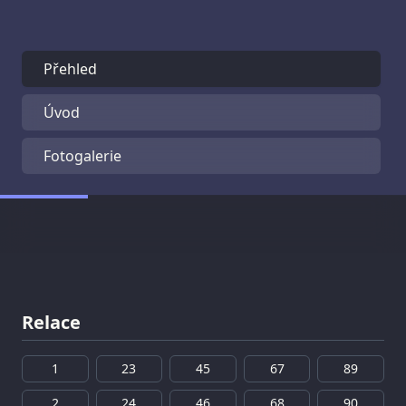
Přehled
Úvod
Fotogalerie
Relace
1
23
45
67
89
2
24
46
68
90