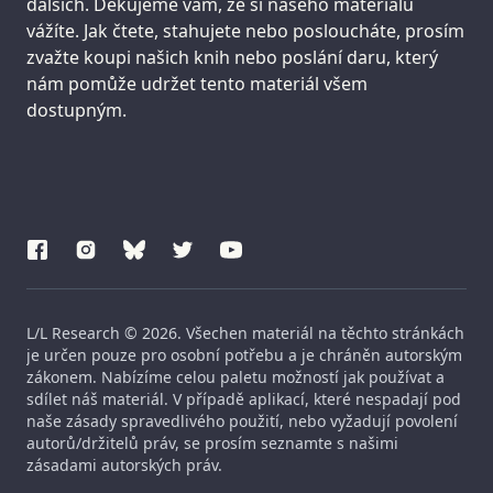
dalších. Děkujeme vám, že si našeho materiálu
vážíte. Jak čtete, stahujete nebo posloucháte, prosím
zvažte koupi našich knih nebo poslání daru, který
nám pomůže udržet tento materiál všem
dostupným.
L/L Research © 2026. Všechen materiál na těchto stránkách
je určen pouze pro osobní potřebu a je chráněn autorským
zákonem. Nabízíme celou paletu možností jak používat a
sdílet náš materiál. V případě aplikací, které nespadají pod
naše zásady spravedlivého použití, nebo vyžadují povolení
autorů/držitelů práv, se prosím seznamte s našimi
zásadami autorských práv.