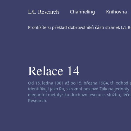
L/L
Research
Channeling
Knihovna
Skip to content
Prohlížíte si překlad dobrovolníků části stránek L/L 
Relace 14
Zřeknutí se odpovědnosti za channeling:
Od 15. ledna 1981 až po 15. března 1984, tři odhodl
identifikují jako Ra, skromní poslové Zákona jednoty
elegantní metafyziku duchovní evoluce, službu, léče
Research.