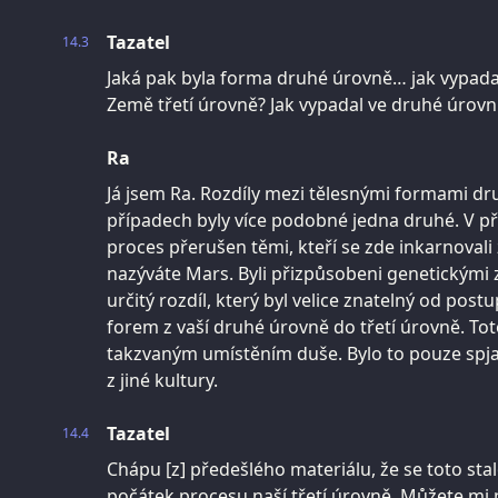
Tazatel
14.3
Jaká pak byla forma druhé úrovně… jak vypada
Země třetí úrovně? Jak vypadal ve druhé úrovn
Ra
Já jsem Ra. Rozdíly mezi tělesnými formami dr
případech byly více podobné jedna druhé. V pří
proces přerušen těmi, kteří se zde inkarnovali 
nazýváte Mars. Byli přizpůsobeni genetickými 
určitý rozdíl, který byl velice znatelný od po
forem z vaší druhé úrovně do třetí úrovně. To
takzvaným umístěním duše. Bylo to pouze spja
z jiné kultury.
Tazatel
14.4
Chápu [z] předešlého materiálu, že se toto stal
počátek procesu naší třetí úrovně. Můžete mi po