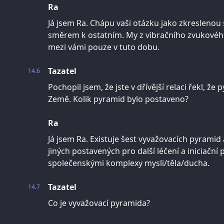
Ra
Já jsem Ra. Chápu vaši otázku jako zkresleno
směrem k ostatním. My z vibračního zvukovéh
mezi vámi pouze v tuto dobu.
Tazatel
14.6
Pochopil jsem, že jste v dřívější relaci řekl, ž
Země. Kolik pyramid bylo postaveno?
Ra
Já jsem Ra. Existuje šest vyvažovacích pyramid 
jiných postavených pro další léčení a iniciační 
společenskými komplexy mysli/těla/ducha.
Tazatel
14.7
Co je vyvažovací pyramida?