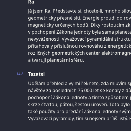
Ra
Já jsem Ra. Představte si, chcete-li, mnoho silo
geometricky přesné síti. Energie proudí do rovi
magneticky určených bodů. Díky rostoucím z
v pochopení Zákona jednoty byla sama planeta 
nevyváženosti. Vyvažovací pyramidální struktury
přitahovaly příslušnou rovnováhu z energetick
rozličných geometrických center elektromagne
a tvarují planetární sféru.
Tazatel
14.8
Udělám přehled a vy mi řeknete, zda mluvím s
návštěv za posledních 75 000 let se konaly z 
pochopení Zákona jednoty a tímto způsobem ji
skrze čtvrtou, pátou, šestou úroveň. Toto bylo
také použity pro předání Zákona jednoty svý
Vyvažovací pyramidy, tím si nejsem příliš jist