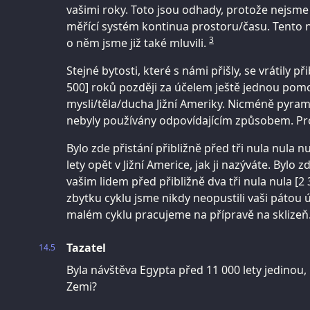
vašimi roky. Toto jsou odhady, protože nejsme
měřící systém kontinua prostoru/času. Tento n
3
o něm jsme již také mluvili.
Stejné bytosti, které s námi přišly, se vrátily při
500] roků později za účelem ještě jednou po
mysli/těla/ducha Jižní Ameriky. Nicméně pyra
nebyly používány odpovídajícím způsobem. Pro
Bylo zde přistání přibližně před tři nula nula nul
lety opět v Jižní Americe, jak ji nazýváte. Byl
vašim lidem před přibližně dva tři nula nula [2 
zbytku cyklu jsme nikdy neopustili vaši pátou
malém cyklu pracujeme na přípravě na sklizeň
Tazatel
14.5
Byla návštěva Egypta před 11 000 lety jedinou, 
Zemi?