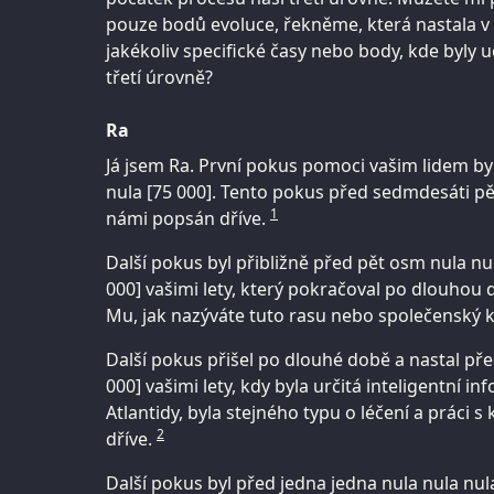
pouze bodů evoluce, řekněme, která nastala v r
jakékoliv specifické časy nebo body, kde byly u
třetí úrovně?
Ra
Já jsem Ra. První pokus pomoci vašim lidem by
nula [75 000]. Tento pokus před sedmdesáti pěti 
1
námi popsán dříve.
Další pokus byl přibližně před pět osm nula nul
000] vašimi lety, který pokračoval po dlouhou
Mu, jak nazýváte tuto rasu nebo společenský 
Další pokus přišel po dlouhé době a nastal před 
000] vašimi lety, kdy byla určitá inteligentní 
Atlantidy, byla stejného typu o léčení a práci s 
2
dříve.
Další pokus byl před jedna jedna nula nula nula,