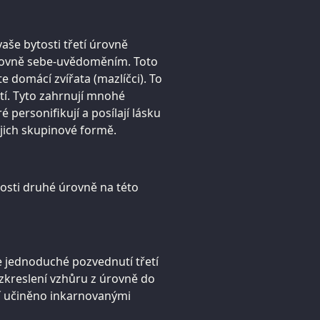
vaše bytosti třetí úrovně
 úrovně sebe-uvědoměním. Toto
te domácí zvířata (mazlíčci). To
tí. Tyto zahrnují mnohé
personifikují a posílají lásku
jich skupinové formě.
tosti druhé úrovně na této
le jednoduché pozvednutí třetí
cí zkreslení vzhůru z úrovně do
tí učiněno inkarnovanými