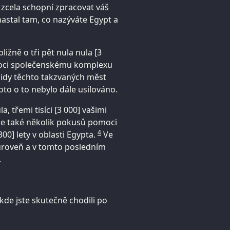
 zcela schopní zpracovat váš
astal tam, co nazýváte Egypt a
bližně o tři pět nula nula [3
moci společenskému komplexu
midy těchto takzvaných měst
to o to nebylo dále usilováno.
a, třemi tisíci [3 000] vašimi
o zde také několik pokusů pomoci
4
300] lety v oblasti Egypta.
Ve
 úroveň a v tomto posledním
.
kde jste skutečně chodili po