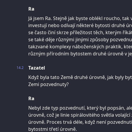
Ra
Já jsem Ra. Stejně jak byste oblékl roucho, tak 
investují nebo odívají některé bytosti druhé
se často činí skrze příležitost těch, kterým říká
se také děje různými jinými způsoby pozvednu
takzvané komplexy náboženských praktik, které 
různým přírodním bytostem druhé úrovně v je
Tazatel
14.2
Když byla tato Země druhé úrovně, jak byly by
Zemi pozvednuty?
Ra
Nebyl zde typ pozvednutí, který byl popsán, a
úrovně, což je linie spirálovitého světla volají
úrovně. Proces trvá déle, když není pozvednu
bytostmi třetí úrovně.