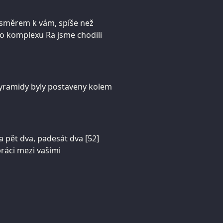
u směrem k vám, spíše než
o komplexu Ra jsme chodili
e pyramidy byly postaveny kolem
a pět dva, padesát dva [52]
práci mezi vašimi