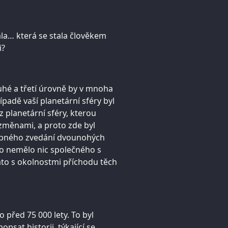
la… která se stala člověkem
i?
uhé a třetí úrovně by v mnoha
padě vaší planetární sféry byl
z planetární sféry, kterou
změnami, a proto zde byl
stupného zvedání dvounohých
to nemělo nic společného s
to s okolnostmi příchodu těch
o před 75 000 lety. To byl
psat historii, týkající se