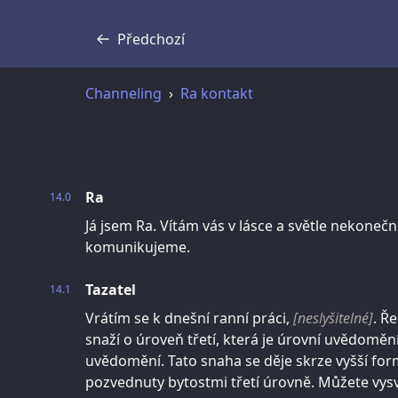
Předchozí
Přepis
Channeling
Ra kontakt
Ra
14.0
Já jsem Ra. Vítám vás v lásce a světle nekonečn
komunikujeme.
Tazatel
14.1
Vrátím se k dnešní ranní práci,
[neslyšitelné]
. Ř
snaží o úroveň třetí, která je úrovní uvědoměn
uvědomění. Tato snaha se děje skrze vyšší for
pozvednuty bytostmi třetí úrovně. Můžete vysvě