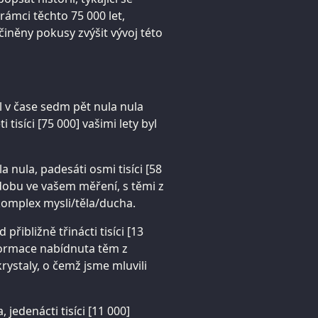
ámci těchto 75 000 let,
činěny pokusy zvýšit vývoj této
l v čase sedm pět nula nula
tisíci [75 000] vašimi lety byl
a nula, padesáti osmi tisíci [58
 dobu ve vašem měření, s těmi z
komplex mysli/těla/ducha.
přibližně třinácti tisíci [13
informace nabídnuta těm z
krystaly, o čemž jsme mluvili
 jedenácti tisíci [11 000]