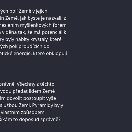
vých polí Země v jejich
n Země, jak byste je nazvali, z
kreslením myšlenkových forem
viděna tak, že má potenciál k
 byly nabity krystaly, které
ých polí proudících do
tické energie, které obklopují
právně. Všechny z těchto
důvodu předat lidem Země
m dovolit postoupit výše
 službou Zemi. Pyramidy byly
m vlastním způsobem.
ý. Říkám to doposud správně?