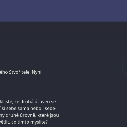
ého Stvořitele. Nyní
ekl jste, že druhá úroveň se
í si sebe sama neboli sebe-
my druhé úrovně, které jsou
tlit, co tímto myslíte?