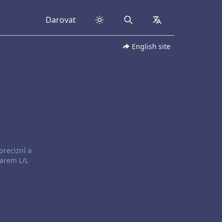
Darovat
Search
collapsed
English site
precizní a
darem L/L