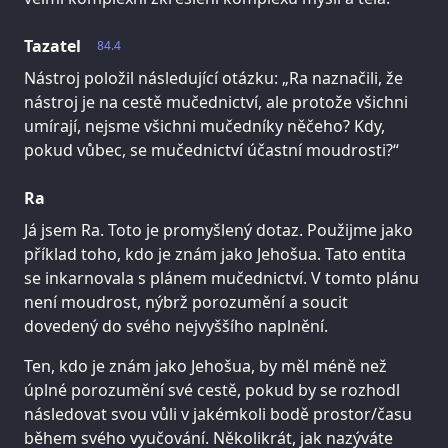
Tazatel
84.4
Nástroj položil následující otázku: „Ra naznačili, že
nástroj je na cestě mučednictví, ale protože všichni
umírají, nejsme všichni mučedníky něčeho? Kdy,
pokud vůbec, se mučednictví účastní moudrosti?“
Ra
Já jsem Ra. Toto je promyšlený dotaz. Použijme jako
příklad toho, kdo je znám jako Jehošua. Tato entita
se inkarnovala s plánem mučednictví. V tomto plánu
není moudrost, nýbrž porozumění a soucit
dovedený do svého nejvyššího naplnění.
Ten, kdo je znám jako Jehošua, by měl méně než
úplné porozumění své cestě, pokud by se rozhodl
následovat svou vůli v jakémkoli bodě prostor/času
během svého vyučování. Několikrát, jak nazýváte