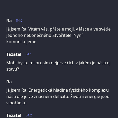
Ra
84.0
Já jsem Ra. Vítám vás, přátelé moji, v lásce a ve světle
jednoho nekonečného Stvořitele. Nyní
komunikujeme.
Tazatel
84.1
Mohl byste mi prosím nejprve říct, v jakém je nástroj
stavu?
Ra
Já jsem Ra. Energetická hladina fyzického komplexu
nástroje je ve značném deficitu. Životní energie jsou
v pořádku.
Tazatel
84.2