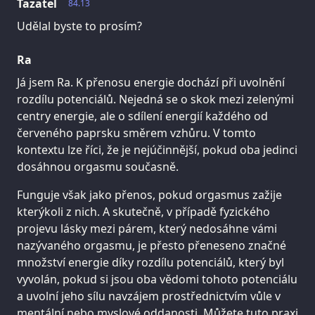
Tazatel
84.13
Udělal byste to prosím?
Ra
Já jsem Ra. K přenosu energie dochází při uvolnění
rozdílu potenciálů. Nejedná se o skok mezi zelenými
centry energie, ale o sdílení energií každého od
červeného paprsku směrem vzhůru. V tomto
kontextu lze říci, že je nejúčinnější, pokud oba jedinci
dosáhnou orgasmu současně.
Funguje však jako přenos, pokud orgasmus zažije
kterýkoli z nich. A skutečně, v případě fyzického
projevu lásky mezi párem, který nedosáhne vámi
nazývaného orgasmu, je přesto přeneseno značné
množství energie díky rozdílu potenciálů, který byl
vyvolán, pokud si jsou oba vědomi tohoto potenciálu
a uvolní jeho sílu navzájem prostřednictvím vůle v
mentální nebo myslové oddanosti. Můžete tuto praxi