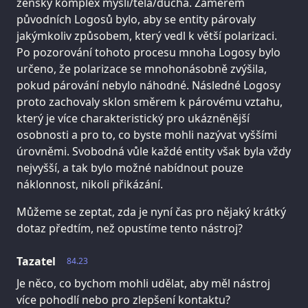
ženský komplex mysli/těla/ducha. Záměrem
původních Logosů bylo, aby se entity párovaly
jakýmkoliv způsobem, který vedl k větší polarizaci.
Po pozorování tohoto procesu mnoha Logosy bylo
určeno, že polarizace se mnohonásobně zvýšila,
pokud párování nebylo náhodné. Následné Logosy
proto zachovaly sklon směrem k párovému vztahu,
který je více charakteristický pro ukázněnější
osobnosti a pro to, co byste mohli nazývat vyššími
úrovněmi. Svobodná vůle každé entity však byla vždy
nejvyšší, a tak bylo možné nabídnout pouze
náklonnost, nikoli přikázání.
Můžeme se zeptat, zda je nyní čas pro nějaký krátký
dotaz předtím, než opustíme tento nástroj?
Tazatel
84.23
Je něco, co bychom mohli udělat, aby měl nástroj
více pohodlí nebo pro zlepšení kontaktu?