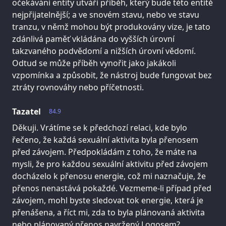
očekávání entity utváří příběh, který bude této entitě
nejpřijatelnější; a ve snovém stavu, nebo ve stavu
tranzu, v němž mohou být produkovány vize, je tato
zdánlivá paměť vkládána do vyšších úrovní
takzvaného podvědomí a nižších úrovní vědomí.
Odtud se může příběh vynořit jako jakákoli
vzpomínka a způsobit, že nástroj bude fungovat bez
ztráty rovnováhy nebo příčetnosti.
Tazatel
84.9
Děkuji. Vrátíme se k předchozí relaci, kde bylo
řečeno, že každá sexuální aktivita byla přenosem
před závojem. Předpokládám z toho, že máte na
mysli, že pro každou sexuální aktivitu před závojem
docházelo k přenosu energie, což mi naznačuje, že
přenos nenastává pokaždé. Vezmeme-li případ před
závojem, mohl byste sledovat tok energie, která je
přenášena, a říct mi, zda to byla plánovaná aktivita
nebo plánovaný přenos navržený Logosem?