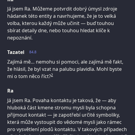
Já jsem Ra. Můžeme potvrdit dobrý úmysl zdroje
hádanek této entity a navrhujeme, že je to velká
volba, kterou každý může učinit — buď touhou
sbírat detaily dne, nebo touhou hledat klíče k
nepoznání.
Tazatel
84.8
Zajímá mě… nemohu si pomoci, ale zajímá mě fakt,
že hlásil, že byl vzat na palubu plavidla. Mohl byste
2
mi o tom něco říct?
Ra
Já jsem Ra. Povaha kontaktu je taková, že — aby
hluboká část kmene stromu mysli byla schopna
přijmout kontakt — je zapotřebí určité symboliky,
která může vystoupit do vědomé mysli jako rámec
pro vysvětlení plodů kontaktu. V takových případech