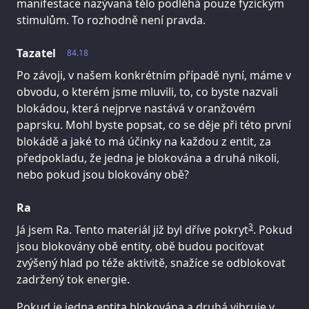
manifestace nazývaná tělo podléhá pouze fyzickým
stimulům. To rozhodně není pravda.
Tazatel
84.18
Po závoji, v našem konkrétním případě nyní, máme v
obvodu, o kterém jsme mluvili, to, co byste nazvali
blokádou, která nejprve nastává v oranžovém
paprsku. Mohl byste popsat, co se děje při této první
blokádě a jaké to má účinky na každou z entit, za
předpokladu, že jedna je blokována a druhá nikoli,
nebo pokud jsou blokovány obě?
Ra
3
Já jsem Ra. Tento materiál již byl dříve pokryt
. Pokud
jsou blokovány obě entity, obě budou pociťovat
zvýšený hlad po téže aktivitě, snažíce se odblokovat
zadržený tok energie.
Pokud je jedna entita blokována a druhá vibruje v