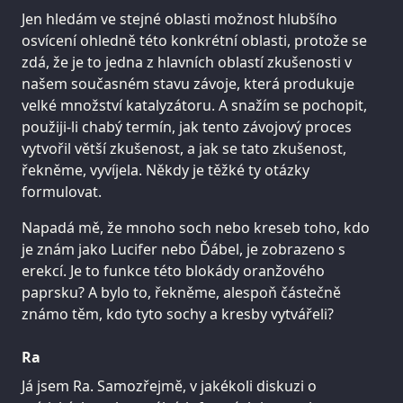
Jen hledám ve stejné oblasti možnost hlubšího
osvícení ohledně této konkrétní oblasti, protože se
zdá, že je to jedna z hlavních oblastí zkušenosti v
našem současném stavu závoje, která produkuje
velké množství katalyzátoru. A snažím se pochopit,
použiji-li chabý termín, jak tento závojový proces
vytvořil větší zkušenost, a jak se tato zkušenost,
řekněme, vyvíjela. Někdy je těžké ty otázky
formulovat.
Napadá mě, že mnoho soch nebo kreseb toho, kdo
je znám jako Lucifer nebo Ďábel, je zobrazeno s
erekcí. Je to funkce této blokády oranžového
paprsku? A bylo to, řekněme, alespoň částečně
známo těm, kdo tyto sochy a kresby vytvářeli?
Ra
Já jsem Ra. Samozřejmě, v jakékoli diskuzi o