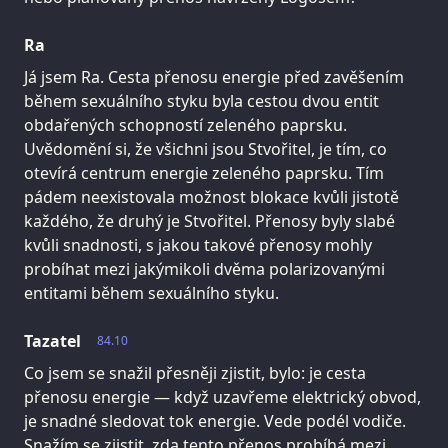
Ra
Já jsem Ra. Cesta přenosu energie před zavěšením
během sexuálního styku byla cestou dvou entit
obdařených schopností zeleného paprsku.
Uvědomění si, že všichni jsou Stvořitel, je tím, co
otevírá centrum energie zeleného paprsku. Tím
pádem neexistovala možnost blokace kvůli jistotě
každého, že druhý je Stvořitel. Přenosy byly slabé
kvůli snadnosti, s jakou takové přenosy mohly
probíhat mezi jakýmikoli dvěma polarizovanými
entitami během sexuálního styku.
Tazatel
84.10
Co jsem se snažil přesněji zjistit, bylo: je cesta
přenosu energie — když uzavřeme elektrický obvod,
je snadné sledovat tok energie. Vede podél vodiče.
Snažím se zjistit, zda tento přenos probíhá mezi