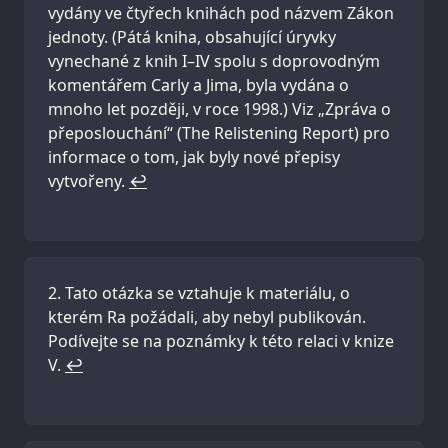
vydány ve čtyřech knihách pod názvem Zákon
jednoty. (Pátá kniha, obsahující úryvky
vynechané z knih I–IV spolu s doprovodným
komentářem Carly a Jima, byla vydána o
mnoho let později, v roce 1998.) Viz „Zpráva o
přeposlouchání“ (The Relistening Report) pro
informace o tom, jak byly nové přepisy
vytvořeny.
↩
Tato otázka se vztahuje k materiálu, o
kterém Ra požádali, aby nebyl publikován.
Podívejte se na poznámky k této relaci v knize
V.
↩