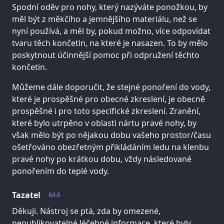
Spodní oděv pro nohy, který nazýváte ponožkou, by
měl být z měkčího a jemnějšího materiálu, než se
nyní používá, a měl by, pokud možno, více odpovídat
tvaru těch končetin, na které je nasazen. To by mělo
poskytnout účinnější pomoc při odpružení těchto
končetin.
Můžeme dále doporučit, že stejné ponoření do vody,
které je prospěšné pro obecné zkreslení, je obecně
prospěšné i pro toto specifické zkreslení. Zranění,
které bylo utrpěno v oblasti nártu pravé nohy, by
však mělo být po nějakou dobu vašeho prostor/času
ošetřováno obezřetným přikládáním ledu na klenbu
pravé nohy po krátkou dobu, vždy následované
ponořením do teplé vody.
Tazatel
84.6
Děkuji. Nástroj se ptá, zda by omezené,
nepublikovatelné léčebné informace, které byly