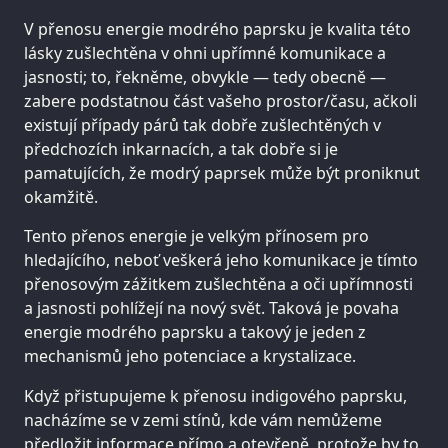
V přenosu energie modrého paprsku je kvalita této
lásky zušlechtěna v ohni upřímné komunikace a
jasnosti; to, řekněme, obvykle — tedy obecně —
zabere podstatnou část vašeho prostor/času, ačkoli
existují případy párů tak dobře zušlechtěných v
předchozích inkarnacích, a tak dobře si je
pamatujících, že modrý paprsek může být proniknut
okamžitě.
Tento přenos energie je velkým přínosem pro
hledajícího, neboť veškerá jeho komunikace je tímto
přenosovým zážitkem zušlechtěna a oči upřímnosti
a jasnosti pohlížejí na nový svět. Taková je povaha
energie modrého paprsku a takový je jeden z
mechanismů jeho potenciace a krystalizace.
Když přistupujeme k přenosu indigového paprsku,
nacházíme se v zemi stínů, kde vám nemůžeme
předložit informace přímo a otevřeně, protože by to