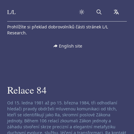
L/L
Search
collapse
Skip to content
Prohlížíte si překlad dobrovolníků části stránek L/L
Research.
English site
Relace 84
Zřeknutí se odpovědnosti za channeling:
Od 15. ledna 1981 až po 15. března 1984, tři odhodlaní
hledači pravdy obdrželi mluvenou komunikaci od těch,
kteří se identifikují jako Ra, skromní poslové Zákona
jednoty. Během 106 relací zkoumali Zákon jednoty a
záhadu stvoření skrze precizní a elegantní metafyziku
duchovní evoluce, službu, léčení a transformaci. Ra kontakt