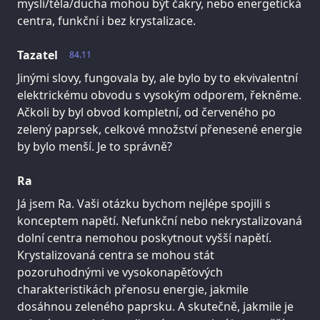
mysli/těla/ducha mohou být čakry, nebo energetická
centra, funkční i bez krystalizace.
Tazatel
84.11
Jinými slovy, fungovala by, ale bylo by to ekvivalentní
elektrickému obvodu s vysokým odporem, řekněme.
Ačkoli by byl obvod kompletní, od červeného po
zelený paprsek, celkové množství přenesené energie
by bylo menší. Je to správně?
Ra
Já jsem Ra. Vaši otázku bychom nejlépe spojili s
konceptem napětí. Nefunkční nebo nekrystalizovaná
dolní centra nemohou poskytnout vyšší napětí.
Krystalizovaná centra se mohou stát
pozoruhodnými ve vysokonapěťových
charakteristikách přenosu energie, jakmile
dosáhnou zeleného paprsku. A skutečně, jakmile je