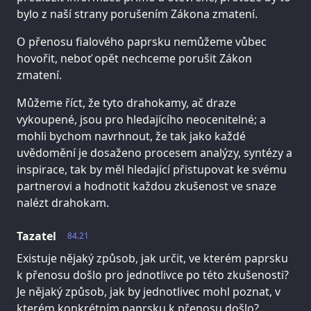
bylo z naší strany porušením Zákona zmatení.
O přenosu fialového paprsku nemůžeme vůbec
hovořit, neboť opět nechceme porušit Zákon
zmatení.
Můžeme říct, že tyto drahokamy, ač draze
vykoupené, jsou pro hledajícího neocenitelné; a
mohli bychom navrhnout, že tak jako každé
uvědomění je dosaženo procesem analýzy, syntézy a
inspirace, tak by měl hledající přistupovat ke svému
partnerovi a hodnotit každou zkušenost ve snaze
nalézt drahokam.
Tazatel
84.21
Existuje nějaký způsob, jak určit, ve kterém paprsku
k přenosu došlo pro jednotlivce po této zkušenosti?
Je nějaký způsob, jak by jednotlivec mohl poznat, v
kterém konkrétním paprsku k přenosu došlo?