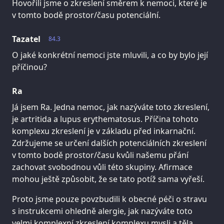
Hovořili jsme o zkreslení směrem k nemoci, které je
v tomto bodě prostor/času potenciální.
Tazatel
84.3
O jaké konkrétní nemoci jste mluvili, a co by bylo její
příčinou?
Ra
Já jsem Ra. Jedna nemoc, jak nazýváte toto zkreslení,
je artritida a lupus erythematosus. Příčina tohoto
komplexu zkreslení je v základu před inkarnační.
Zdržujeme se určení dalších potenciálních zkreslení
v tomto bodě prostor/času kvůli našemu přání
zachovat svobodnou vůli této skupiny. Afirmace
mohou ještě způsobit, že se tato potíž sama vyřeší.
Proto jsme pouze povzbudili k obecné péči o stravu
s instrukcemi ohledně alergie, jak nazýváte toto
velmi komplexní zkreslení komplexu mysli a těla.