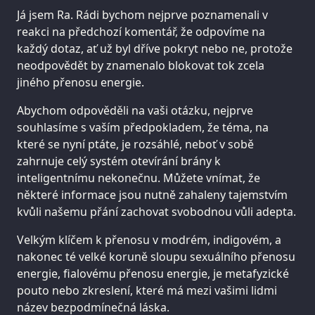
Já jsem Ra. Rádi bychom nejprve poznamenali v
reakci na předchozí komentář, že odpovíme na
každý dotaz, ať už byl dříve pokryt nebo ne, protože
neodpovědět by znamenalo blokovat tok zcela
jiného přenosu energie.
Abychom odpověděli na vaši otázku, nejprve
souhlasíme s vaším předpokladem, že téma, na
které se nyní ptáte, je rozsáhlé, neboť v sobě
zahrnuje celý systém otevírání brány k
inteligentnímu nekonečnu. Můžete vnímat, že
některé informace jsou nutně zahaleny tajemstvím
kvůli našemu přání zachovat svobodnou vůli adepta.
Velkým klíčem k přenosu v modrém, indigovém, a
nakonec té velké koruně sloupu sexuálního přenosu
energie, fialovému přenosu energie, je metafyzické
pouto nebo zkreslení, které má mezi vašimi lidmi
název bezpodmínečná láska.