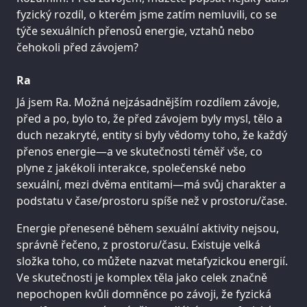
fyzický rozdíl, o kterém jsme zatím nemluvili, co se
týče sexuálních přenosů energie, vztahů nebo
čehokoli před závojem?
Ra
Já jsem Ra. Možná nejzásadnějším rozdílem závoje,
před a po, bylo to, že před závojem byly mysl, tělo a
duch nezakryté, entity si byly vědomy toho, že každý
přenos energie—a ve skutečnosti téměř vše, co
plyne z jakékoli interakce, společenské nebo
sexuální, mezi dvěma entitami—má svůj charakter a
podstatu v čase/prostoru spíše než v prostoru/čase.
Energie přenesené během sexuální aktivity nejsou,
správně řečeno, z prostoru/času. Existuje velká
složka toho, co můžete nazvat metafyzickou energií.
Ve skutečnosti je komplex těla jako celek značně
nepochopen kvůli domněnce po závoji, že fyzická