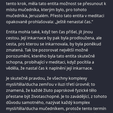
tento krok, měla tato entita možnost se přesunout k
místu mučedníka, kterým bylo, pro tohoto
mučedníka, Jeruzalém. Přesto tato entita v meditaci
opakovaně prohlašovala: „Ještě nenastal čas.“
Entita mohla také, když ten čas přišel, jít jinou
cestou. Její inkarnace by pak byla prodloužena, ale
cesta, pro kterou se inkarnovala, by byla poněkud
zmatená. Tak lze pozorovat největší možné
porozumění, kterého byla tato entita skutečně
schopna, probíhající v meditaci, když pocítila a
věděla, že nastal čas k naplnění její inkarnace.
Je skutečně pravdou, že všechny komplexy
mysli/těla/ducha zemřou v iluzi třetí úrovně; to
znamená, že každé žluto paprskové fyzické tělo
přestane být životaschopné. Je to zavádějící, z tohoto
důvodu samotného, nazývat každý komplex
mysli/těla/ducha mučedníkem, protože tento termín