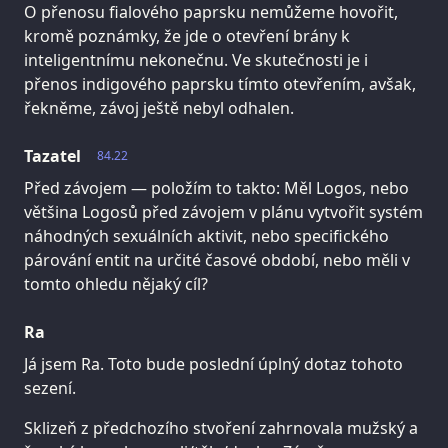
O přenosu fialového paprsku nemůžeme hovořit,
kromě poznámky, že jde o otevření brány k
inteligentnímu nekonečnu. Ve skutečnosti je i
přenos indigového paprsku tímto otevřením, avšak,
řekněme, závoj ještě nebyl odhalen.
Tazatel
84.22
Před závojem — položím to takto: Měl Logos, nebo
většina Logosů před závojem v plánu vytvořit systém
náhodných sexuálních aktivit, nebo specifického
párování entit na určité časové období, nebo měli v
tomto ohledu nějaký cíl?
Ra
Já jsem Ra. Toto bude poslední úplný dotaz tohoto
sezení.
Sklizeň z předchozího stvoření zahrnovala mužský a