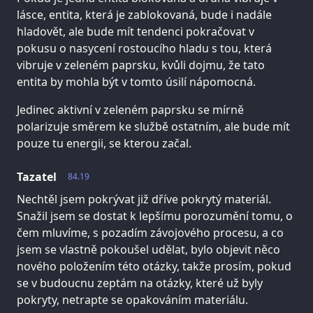
lásce, entita, která je zablokovaná, bude i nadále
hladovět, ale bude mít tendenci pokračovat v
pokusu o nasycení rostoucího hladu s tou, která
vibruje v zeleném paprsku, kvůli dojmu, že tato
entita by mohla být v tomto úsilí nápomocná.
Jedinec aktivní v zeleném paprsku se mírně
polarizuje směrem ke službě ostatním, ale bude mít
pouze tu energii, se kterou začal.
Tazatel
84.19
Nechtěl jsem pokrývat již dříve pokrytý materiál.
Snažil jsem se dostat k lepšímu porozumění tomu, o
čem mluvíme, s pozadím závojového procesu, a co
jsem se vlastně pokoušel udělat, bylo objevit něco
nového položením této otázky, takže prosím, pokud
se v budoucnu zeptám na otázky, které už byly
pokryty, netrapte se opakováním materiálu.