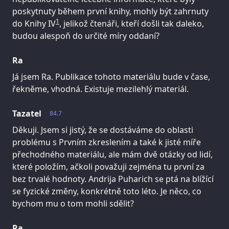
poskytnuty během první knihy, mohly být zahrnuty
1
do Knihy IV
, jelikož čtenáři, kteří došli tak daleko,
budou alespoň do určité míry oddaní?
Ra
Já jsem Ra. Publikace tohoto materiálu bude v čase,
řekněme, vhodná. Existuje mezilehlý materiál.
Tazatel
84.7
Děkuji. Jsem si jistý, že se dostáváme do oblasti
problému s Prvním zkreslením a také k jisté míře
přechodného materiálu, ale mám dvě otázky od lidí,
které položím, ačkoli považuji zejména tu první za
bez trvalé hodnoty. Andrija Puharich se ptá na blížící
se fyzické změny, konkrétně toto léto. Je něco, co
bychom mu o tom mohli sdělit?
Ra