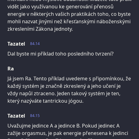
vidět jako využívanou ke generování přenosů
energie v některých vašich praktikách toho, co byste
mohli nazvat jinými než křesťanskými náboženskými
zkresleními Zákona jednoty.
Tazatel
84.14
Dal byste mi příklad toho posledního tvrzení?
Ra
Já jsem Ra. Tento příklad uvedeme s připomínkou, že
každý systém je značně zkreslený a jeho učení je
vždy napůl ztraceno. Jeden takový systém je ten,
který nazýváte tantrickou jógou.
Tazatel
84.15
Uvažujme jedince A a jedince B. Pokud jedinec A
zažije orgasmus, je pak energie přenesena k jedinci