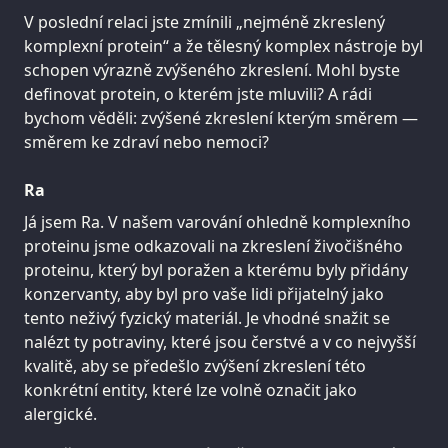
V poslední relaci jste zmínili „nejméně zkreslený
komplexní protein“ a že tělesný komplex nástroje byl
schopen výrazně zvýšeného zkreslení. Mohl byste
definovat protein, o kterém jste mluvili? A rádi
bychom věděli: zvýšené zkreslení kterým směrem —
směrem ke zdraví nebo nemoci?
Ra
Já jsem Ra. V našem varování ohledně komplexního
proteinu jsme odkazovali na zkreslení živočišného
proteinu, který byl poražen a kterému byly přidány
konzervanty, aby byl pro vaše lidi přijatelný jako
tento neživý fyzický materiál. Je vhodné snažit se
nalézt ty potraviny, které jsou čerstvé a v co nejvyšší
kvalitě, aby se předešlo zvýšení zkreslení této
konkrétní entity, které lze volně označit jako
alergické.