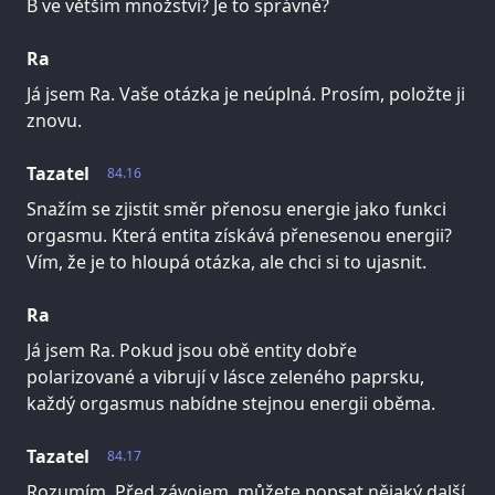
B ve větším množství? Je to správně?
Ra
Já jsem Ra. Vaše otázka je neúplná. Prosím, položte ji
znovu.
Tazatel
84.16
Snažím se zjistit směr přenosu energie jako funkci
orgasmu. Která entita získává přenesenou energii?
Vím, že je to hloupá otázka, ale chci si to ujasnit.
Ra
Já jsem Ra. Pokud jsou obě entity dobře
polarizované a vibrují v lásce zeleného paprsku,
každý orgasmus nabídne stejnou energii oběma.
Tazatel
84.17
Rozumím. Před závojem, můžete popsat nějaký další