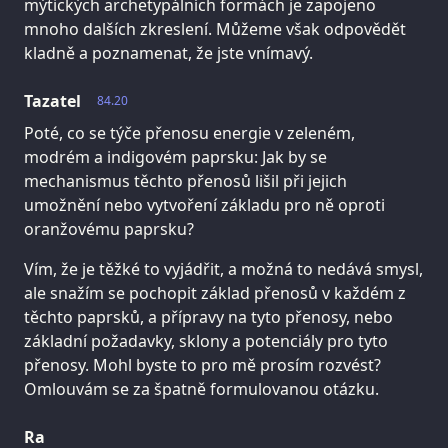
mýtických archetypálních formách je zapojeno
mnoho dalších zkreslení. Můžeme však odpovědět
kladně a poznamenat, že jste vnímavý.
Tazatel
84.20
Poté, co se týče přenosu energie v zeleném,
modrém a indigovém paprsku: Jak by se
mechanismus těchto přenosů lišil při jejich
umožnění nebo vytvoření základu pro ně oproti
oranžovému paprsku?
Vím, že je těžké to vyjádřit, a možná to nedává smysl,
ale snažím se pochopit základ přenosů v každém z
těchto paprsků, a přípravy na tyto přenosy, nebo
základní požadavky, sklony a potenciály pro tyto
přenosy. Mohl byste to pro mě prosím rozvést?
Omlouvám se za špatně formulovanou otázku.
Ra