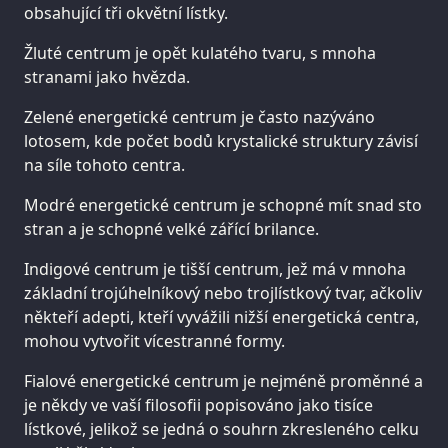
obsahující tři okvětní lístky.
Žluté centrum je opět kulatého tvaru, s mnoha
stranami jako hvězda.
Zelené energetické centrum je často nazýváno
lotosem, kde počet bodů krystalické struktury závisí
na síle tohoto centra.
Modré energetické centrum je schopné mít snad sto
stran a je schopné velké zářící brilance.
Indigové centrum je tišší centrum, jež má v mnoha
základní trojúhelníkový nebo trojlístkový tvar, ačkoliv
někteří adepti, kteří vyvážili nižší energetická centra,
mohou vytvořit vícestranné formy.
Fialové energetické centrum je nejméně proměnné a
je někdy ve vaší filosofii popisováno jako tisíce
lístkové, jelikož se jedná o souhrn zkresleného celku