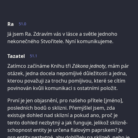
Ra
51.0
Já jsem Ra. Zdravím vás v lásce a světle jednoho
nekonečného Stvořitele. Nyní komunikujeme.
Tazatel
51.1
Zatímco začínáme Knihu tři
Zákona jednoty
, mám pár
otázek, jedna docela nepomíjivé důležitosti a jedna,
kterou považuji za trochu pomíjivou, které se cítím
povinován kvůli komunikaci s ostatními položit.
První je jen objasnění, pro našeho přítele [jméno],
posledních bodů o sklizni. Přemýšlel jsem, zda
existuje dohled nad sklizní a pokud ano, proč je
tento dohled nezbytný a jak funguje, jelikož sklizně-
schopnost entity je určena fialovým paprskem? Je
pro entity nezbytné, aby dohlížely na sklizeň, nebo je