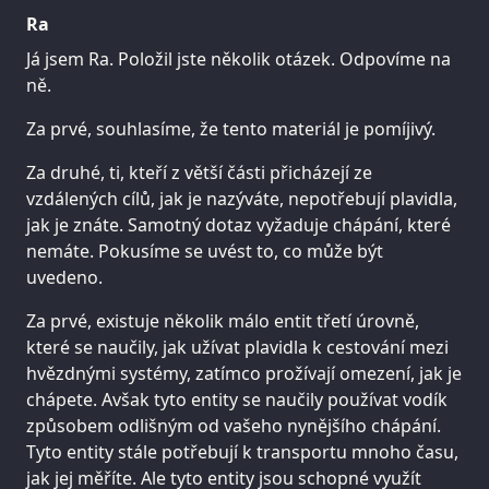
Ra
Já jsem Ra. Položil jste několik otázek. Odpovíme na
ně.
Za prvé, souhlasíme, že tento materiál je pomíjivý.
Za druhé, ti, kteří z větší části přicházejí ze
vzdálených cílů, jak je nazýváte, nepotřebují plavidla,
jak je znáte. Samotný dotaz vyžaduje chápání, které
nemáte. Pokusíme se uvést to, co může být
uvedeno.
Za prvé, existuje několik málo entit třetí úrovně,
které se naučily, jak užívat plavidla k cestování mezi
hvězdnými systémy, zatímco prožívají omezení, jak je
chápete. Avšak tyto entity se naučily používat vodík
způsobem odlišným od vašeho nynějšího chápání.
Tyto entity stále potřebují k transportu mnoho času,
jak jej měříte. Ale tyto entity jsou schopné využít