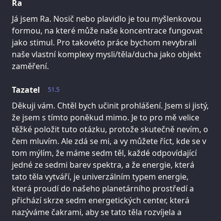
Ra
Já jsem Ra. Nosič nebo plavidlo je tou myšlenkovou
formou, na které může naše koncentrace fungovat
jako stimul. Pro takovéto práce bychom nevybrali
naše vlastní komplexy mysli/těla/ducha jako objekt
zaměření.
Tazatel
51.5
Děkuji vám. Chtěl bych učinit prohlášení. Jsem si jistý,
že jsem s tímto poněkud mimo. Je to pro mě velice
těžké položit tuto otázku, protože skutečně nevím, o
čem mluvím. Ale zdá se mi, a vy můžete říct, kde se v
tom mýlím, že máme sedm těl, každé odpovídající
jedné ze sedmi barev spektra, a že energie, která
tato těla vytváří, je univerzálním typem energie,
která proudí do našeho planetárního prostředí a
přichází skrze sedm energetických center, která
nazýváme čakrami, aby se tato těla rozvíjela a