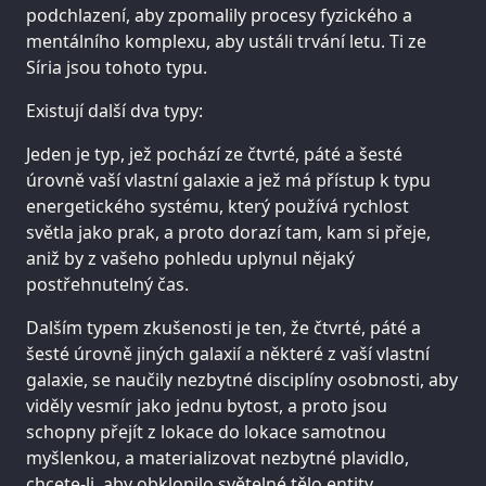
podchlazení, aby zpomalily procesy fyzického a
mentálního komplexu, aby ustáli trvání letu. Ti ze
Síria jsou tohoto typu.
Existují další dva typy:
Jeden je typ, jež pochází ze čtvrté, páté a šesté
úrovně vaší vlastní galaxie a jež má přístup k typu
energetického systému, který používá rychlost
světla jako prak, a proto dorazí tam, kam si přeje,
aniž by z vašeho pohledu uplynul nějaký
postřehnutelný čas.
Dalším typem zkušenosti je ten, že čtvrté, páté a
šesté úrovně jiných galaxií a některé z vaší vlastní
galaxie, se naučily nezbytné disciplíny osobnosti, aby
viděly vesmír jako jednu bytost, a proto jsou
schopny přejít z lokace do lokace samotnou
myšlenkou, a materializovat nezbytné plavidlo,
chcete-li, aby obklopilo světelné tělo entity.