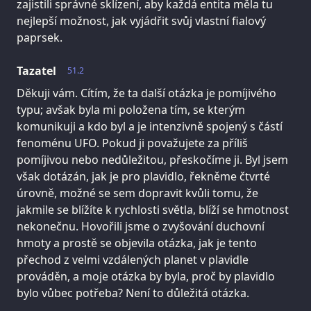
zajistili správné sklízení, aby každá entita měla tu
nejlepší možnost, jak vyjádřit svůj vlastní fialový
paprsek.
Tazatel
51.2
Děkuji vám. Cítím, že ta další otázka je pomíjivého
typu; avšak byla mi položena tím, se kterým
komunikuji a kdo byl a je intenzivně spojený s částí
fenoménu UFO. Pokud ji považujete za příliš
pomíjivou nebo nedůležitou, přeskočíme ji. Byl jsem
však dotázán, jak je pro plavidlo, řekněme čtvrté
úrovně, možné se sem dopravit kvůli tomu, že
jakmile se blížíte k rychlosti světla, blíží se hmotnost
nekonečnu. Hovořili jsme o zvyšování duchovní
hmoty a prostě se objevila otázka, jak je tento
přechod z velmi vzdálených planet v plavidle
prováděn, a moje otázka by byla, proč by plavidlo
bylo vůbec potřeba? Není to důležitá otázka.