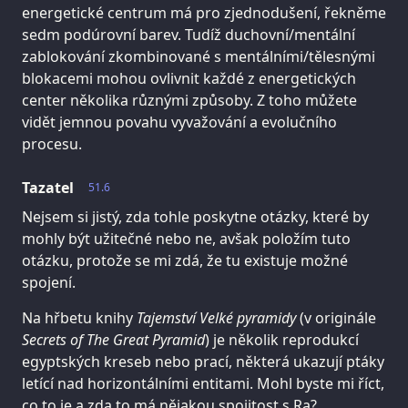
energetické centrum má pro zjednodušení, řekněme
sedm podúrovní barev. Tudíž duchovní/mentální
zablokování zkombinované s mentálními/tělesnými
blokacemi mohou ovlivnit každé z energetických
center několika různými způsoby. Z toho můžete
vidět jemnou povahu vyvažování a evolučního
procesu.
Tazatel
51.6
Nejsem si jistý, zda tohle poskytne otázky, které by
mohly být užitečné nebo ne, avšak položím tuto
otázku, protože se mi zdá, že tu existuje možné
spojení.
Na hřbetu knihy
Tajemství Velké pyramidy
(v originále
Secrets of The Great Pyramid
) je několik reprodukcí
egyptských kreseb nebo prací, některá ukazují ptáky
letící nad horizontálními entitami. Mohl byste mi říct,
co to je a zda to má nějakou spojitost s Ra?