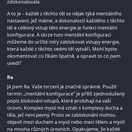
zdokonalovala.
A to je – každé z těchto těl se nějak týká mentálního
nastavení, jež máme, a dokonalosti každého z těchto
těl a celkový vstup této energie je funkcí mentální
konfigurace. A skrze tuto mentální konfiguraci
můžeme do určité míry zablokovat vstupy energie,
která každé z těchto sedmi těl vytváří. Mohl byste
okomentovat co říkám špatně, a opravit to co jsem
uvedl?
Ra
Já jsem Ra. Vaše tvrzení je značně správné. Použít
termín „mentální konfigurace“ je příliš zjednodušený
popis blokování vstupů, které probíhají na vaší
úrovni. Komplex mysli má vztah s komplexy ducha a
těla, jež není pevný. Proto se zablokování mohou
objevit mezi duchem a myslí nebo mezi tělem a myslí
na mnoha různých úrovních. Opakujeme, že každé