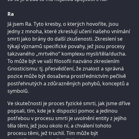
Ra
Já jsem Ra. Tyto kresby, o kterých hovoříte, jsou
jedny z mnoha, které zkreslují učení našeho vnímání
smrti jako brány do další zkušenosti. Zkreslení se
týkají významů specifické povahy, jež jsou procesy
takzvaného „mrtvého“ komplexu mysli/těla/ducha.
To může být ve vaší filosofii nazváno zkreslením
Gnosticismu: tj. přesvědčení, že znalost a správná
pozice může být dosažena prostřednictvím pečlivě
postřehnutých a zdůrazněných pohybů, konceptů a
symbolů.
Ve skutečnosti je proces fyzické smrti, jak jsme dříve
popsali, tím, kde je k dispozici pomoc a jedinou
potřebou v procesu smrti je uvolnění entity z jejího
těla těmi, jež jsou okolo ní, a chválení tohoto
procesu těmi, jež truchlí. Tím může být