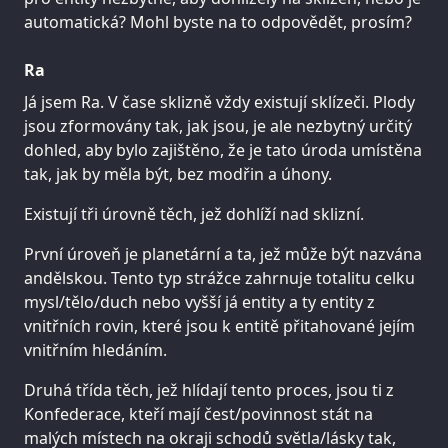
automatická? Mohl byste na to odpovědět, prosím?
Ra
Já jsem Ra. V čase sklizně vždy existují sklízeči. Plody
jsou zformovány tak, jak jsou, je ale nezbytný určitý
dohled, aby bylo zajištěno, že je tato úroda umístěna
tak, jak by měla být, bez modřin a úhony.
Existují tři úrovně těch, jež dohlíží nad sklizní.
První úroveň je planetární a ta, jež může být nazvána
andělskou. Tento typ strážce zahrnuje totalitu celku
mysl/tělo/duch nebo vyšší já entity a ty entity z
vnitřních rovin, které jsou k entitě přitahované jejím
vnitřním hledáním.
Druhá třída těch, jež hlídají tento proces, jsou ti z
Konfederace, kteří mají čest/povinnost stát na
malých místech na okraji schodů světla/lásky tak,