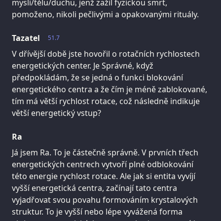
mysli/tělu/duchu, jenž zažil fyzickou smrt,
pomoženo, nikoli pečlivými a opakovanými rituály.
Tazatel
51.7
V dřívější době jste hovořil o rotačních rychlostech
energetických center. Je Správné, když
předpokládám, že se jedná o funkci blokování
energetického centra a že čím je méně zablokované,
tím má větší rychlost rotace, což následně indikuje
větší energetický vstup?
Ra
Já jsem Ra. To je částečně správně. V prvních třech
energetických centrech vytvoří plné odblokování
této energie rychlost rotace. Ale jak si entita vyvíjí
vyšší energetická centra, začínají tato centra
vyjadřovat svou povahu formováním krystalových
struktur. To je vyšší nebo lépe vyvážená forma