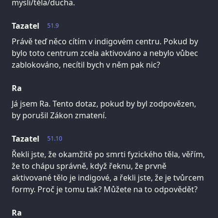
mysli/těla/ducha.
Tazatel
51.9
Právě teď něco cítím v indigovém centru. Pokud by
bylo toto centrum zcela aktivováno a nebylo vůbec
zablokováno, necítil bych v něm pak nic?
Ra
Já jsem Ra. Tento dotaz, pokud by byl zodpovězen,
by porušil Zákon zmatení.
Tazatel
51.10
Řekli jste, že okamžitě po smrti fyzického těla, věřím,
že to chápu správně, když řeknu, že prvně
aktivované tělo je indigové, a řekli jste, že je tvůrcem
formy. Proč je tomu tak? Můžete na to odpovědět?
Ra