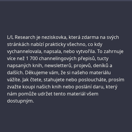
Support us:
L/L Research je neziskovka, která zdarma na svých
stránkách nabízí prakticky všechno, co kdy
vychannelovala, napsala, nebo vytvořila. To zahrnuje
více než 1 700 channelingových přepisů, tucty
napsaných knih, newsletterů, projevů, deníků a
dalších. Děkujeme vám, že si našeho materiálu
vážíte. Jak čtete, stahujete nebo posloucháte, prosím
zvažte koupi našich knih nebo poslání daru, který
nám pomůže udržet tento materiál všem
dostupným.