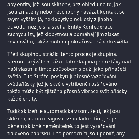
aby entity, jež jsou sklízeny, bez ohledu na to, jak
jsou zmateny nebo neschopny navázat kontakt se
svým vyšším já, neklopýtly a neklesly z jiného
důvodu, než je síla světla. Entity Konfederace
zachycují ty, jež klopýtnou a pomáhají jim získat
rovnováhu, takže mohou pokračovat dále do světla.
Třetí skupinou strážící tento proces je skupina,
kterou nazýváte Strážci. Tato skupina je z oktávy nad
naší vlastní a tímto způsobem slouží jako přinašeči
světla. Tito Strážci poskytují přesné vyzařování
světla/lásky, jež je skvěle vytříbeně rozšiřováno,
takže může být zjištěna přesná vibrace světla/lásky
každé entity.
Tudíž sklizeň je automatická v tom, že ti, jež jsou
sklízeni, budou reagovat v souladu s tím, jež je
během sklizně neměnitelné, to jest vyzařování
fialového paprsku. Tito pomocníci jsou poblíž, aby