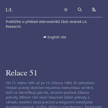
L/L
Search
collapse
Skip to content
Prohlížíte si překlad dobrovolníků části stránek L/L
Research.
English site
Relace 51
Zřeknutí se odpovědnosti za channeling:
Od 15. ledna 1981 až po 15. března 1984, tři odhodlaní
hledači pravdy obdrželi mluvenou komunikaci od těch,
kteří se identifikují jako Ra, skromní poslové Zákona
jednoty. Během 106 relací zkoumali Zákon jednoty a
záhadu stvoření skrze precizní a elegantní metafyziku
duchovní evoluce, službu, léčení a transformaci. Ra kontakt