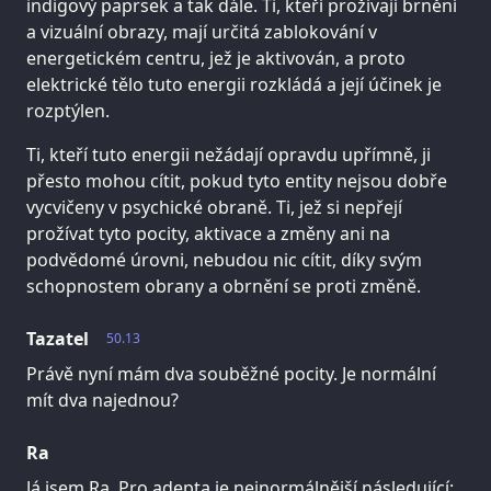
indigový paprsek a tak dále. Ti, kteří prožívají brnění
a vizuální obrazy, mají určitá zablokování v
energetickém centru, jež je aktivován, a proto
elektrické tělo tuto energii rozkládá a její účinek je
rozptýlen.
Ti, kteří tuto energii nežádají opravdu upřímně, ji
přesto mohou cítit, pokud tyto entity nejsou dobře
vycvičeny v psychické obraně. Ti, jež si nepřejí
prožívat tyto pocity, aktivace a změny ani na
podvědomé úrovni, nebudou nic cítit, díky svým
schopnostem obrany a obrnění se proti změně.
Tazatel
50.13
Právě nyní mám dva souběžné pocity. Je normální
mít dva najednou?
Ra
Já jsem Ra. Pro adepta je nejnormálnější následující: