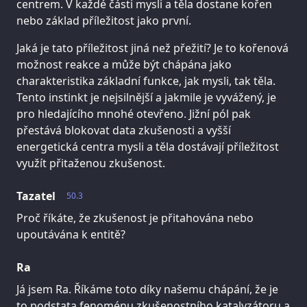
centrem. V každé části mysli a těla dostane kořen
nebo základ příležitost jako první.
Jaká je tato příležitost jiná než přežití? Je to kořenová
možnost reakce a může být chápána jako
charakteristika základní funkce, jak mysli, tak těla.
Tento instinkt je nejsilnější a jakmile je vyvážený, je
pro hledajícího mnohé otevřeno. Jižní pól pak
přestává blokovat data zkušenosti a vyšší
energetická centra mysli a těla dostávají příležitost
využít přitaženou zkušenost.
Tazatel
50.3
Proč říkáte, že zkušenost je přitahována nebo
upoutávána k entitě?
Ra
Já jsem Ra. Říkáme toto díky našemu chápání, že je
to podstata fenoménu zkušenostního katalyzátoru a