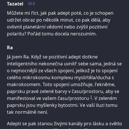
Tazatel
50.9
Můžete mi říct, jak pak adept poté, co je schopen
udržet obraz po několik minut, co pak dělá, aby
ovlivnil planetární vědomí nebo zvýšil pozitivní
polaritu? Pořád tomu docela nerozumím.
Ra
Já jsem Ra. Když se pozitivní adept dotkne
inteligentního nekonečna uvnitř sebe sama, jedná se
o nejmocnější ze všech spojení, jelikož je to spojení
celého mikrokosmu komplexu mysli/těla/ducha s
makrokosmem. Toto spojení umožňuje, řekněme,
paprsku pravé zelené barvy v času/prostoru, aby se
1
manifestoval ve vašem času/prostoru
. V zeleném
paprsku jsou myšlenky bytostmi. Ve vaší iluzi tomu
tak normálně není.
Adepti se pak stanou živými kanály pro lásku a světlo