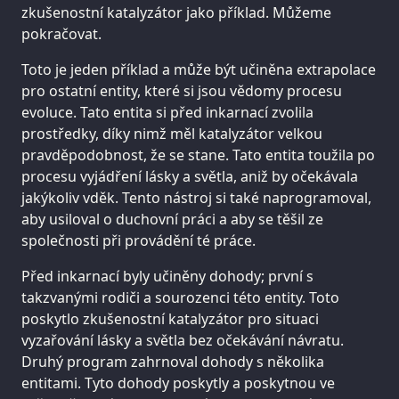
zkušenostní katalyzátor jako příklad. Můžeme
pokračovat.
Toto je jeden příklad a může být učiněna extrapolace
pro ostatní entity, které si jsou vědomy procesu
evoluce. Tato entita si před inkarnací zvolila
prostředky, díky nimž měl katalyzátor velkou
pravděpodobnost, že se stane. Tato entita toužila po
procesu vyjádření lásky a světla, aniž by očekávala
jakýkoliv vděk. Tento nástroj si také naprogramoval,
aby usiloval o duchovní práci a aby se těšil ze
společnosti při provádění té práce.
Před inkarnací byly učiněny dohody; první s
takzvanými rodiči a sourozenci této entity. Toto
poskytlo zkušenostní katalyzátor pro situaci
vyzařování lásky a světla bez očekávání návratu.
Druhý program zahrnoval dohody s několika
entitami. Tyto dohody poskytly a poskytnou ve