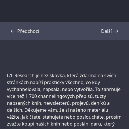
Předchozí
Další
Přepis
Přepis
Support us:
L/L Research je neziskovka, která zdarma na svých
stránkách nabízí prakticky všechno, co kdy
vychannelovala, napsala, nebo vytvořila. To zahrnuje
více než 1 700 channelingových přepisů, tucty
napsaných knih, newsletterů, projevů, deníků a
dalších. Děkujeme vám, že si našeho materiálu
vážíte. Jak čtete, stahujete nebo posloucháte, prosím
zvažte koupi našich knih nebo poslání daru, který