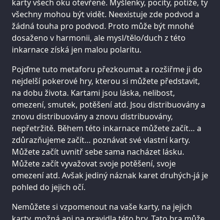
karty všech oku otevřené. Myšlenky, pocity, potíže, ty
všechny mohou být vidět. Neexistuje zde podvod a
žádná touha pro podvod. Proto může být mnohé
dosaženo v harmonii, ale mysl/tělo/duch z této
inkarnace získá jen malou polaritu.
Pojďme tuto metaforu přezkoumat a rozšiřme ji do
nejdelší pokerové hry, kterou si můžete představit,
na dobu života. Kartami jsou láska, nelibost,
omezení, smutek, potěšení atd. Jsou distribuovány a
znovu distribuovány a znovu distribuovány,
nepřetržitě. Během této inkarnace můžete začít… a
zdůrazňujeme začít… poznávat své vlastní karty.
Můžete začít uvnitř sebe sama nacházet lásku.
Můžete začít vyvažovat svoje potěšení, svoje
omezení atd. Avšak jediný náznak karet druhých-já je
pohled do jejich očí.
Nemůžete si vzpomenout na vaše karty, na jejich
karty, možná ani na pravidla této hry. Tato hra může