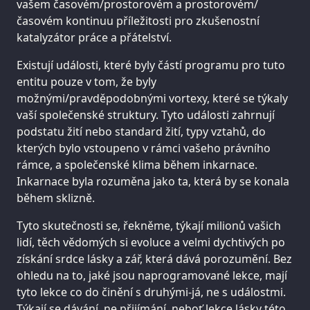
vašem časovém/prostorovém a prostorovém/
časovém kontinuu příležitosti pro zkušenostní
katalyzátor práce a přátelství.
Existují události, které byly částí programu pro tuto
entitu pouze v tom, že byly
možnými/pravděpodobnými vortexy, které se týkaly
vaší společenské struktury. Tyto události zahrnují
podstatu žití nebo standard žití, typy vztahů, do
kterých bylo vstoupeno v rámci vašeho právního
rámce, a společenské klima během inkarnace.
Inkarnace byla rozuměna jako ta, která by se konala
během sklizně.
Tyto skutečnosti se, řekněme, týkají milionů vašich
lidí, těch vědomých si evoluce a velmi dychtivých po
získání srdce lásky a zář, která dává porozumění. Bez
ohledu na to, jaké jsou naprogramované lekce, mají
tyto lekce co do činění s druhými-já, ne s událostmi.
Týkají se dávání, ne přijímání, neboť lekce lásky této