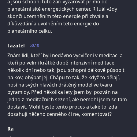
a jsou schopni tuto záři vyzařovat přímo do
planetární sítě energetických center. Rituál vždy
skončí uzemněním této energie při chvále a
díkůvzdání a uvolněním této energie do
planetárního celku.
Tazatel
50.10
Znám lidi, kteří byli nedávno vycvičeni v meditaci a
kteří po velmi krátké době intenzivní meditace,
několik dní nebo tak, jsou schopní dálkově působit
na kov, ohýbat jej. Chápu to tak, že když to dělají,
nosí na svých hlavách drátěný model ve tvaru
pyramidy. Před několika lety jsem byl pozván na
jedno z meditačních sezení, ale nemohl jsem se tam
dostavit. Mohl byste tento proces a také to, zda
dosahují něčeho cenného či ne, komentovat?
Ra