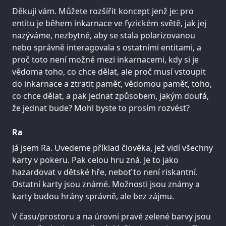
Děkuji vám. Můžete rozšířit koncept jenž je: pro
entitu je během inkarnace ve fyzickém světě, jak jej
nazýváme, nezbytné, aby se stala polarizovanou
nebo správně interagovala s ostatními entitami, a
proč toto není možné mezi inkarnacemi, kdy si je
vědoma toho, co chce dělat, ale proč musí vstoupit
do inkarnace a ztratit paměť, vědomou paměť, toho,
co chce dělat, a pak jednat způsobem, jakým doufá,
že jednat bude? Mohl byste to prosím rozvést?
Ra
Já jsem Ra. Uvedeme příklad člověka, jež vidí všechny
karty v pokeru. Pak celou hru zná. Je to jako
hazardovat v dětské hře, neboť to není riskantní.
Ostatní karty jsou známé. Možnosti jsou známy a
karty budou hrány správně, ale bez zájmu.
V času/prostoru a na úrovni pravé zelené barvy jsou