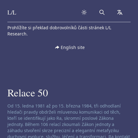
L/L
Search
collapse
Skip to content
Prohlížíte si překlad dobrovolníků části stránek L/L
Research.
English site
Relace 50
Zřeknutí se odpovědnosti za channeling:
Od 15. ledna 1981 až po 15. března 1984, tři odhodlaní
hledači pravdy obdrželi mluvenou komunikaci od těch,
kteří se identifikují jako Ra, skromní poslové Zákona
jednoty. Během 106 relací zkoumali Zákon jednoty a
záhadu stvoření skrze precizní a elegantní metafyziku
duchovní evoluce, službu, léčení a transformaci. Ra kontakt