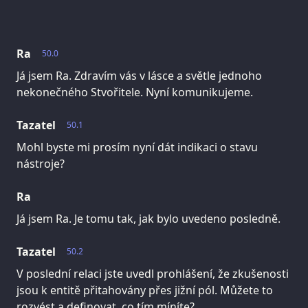
Ra
50.0
Já jsem Ra. Zdravím vás v lásce a světle jednoho
nekonečného Stvořitele. Nyní komunikujeme.
Tazatel
50.1
Mohl byste mi prosím nyní dát indikaci o stavu
nástroje?
Ra
Já jsem Ra. Je tomu tak, jak bylo uvedeno posledně.
Tazatel
50.2
V poslední relaci jste uvedl prohlášení, že zkušenosti
jsou k entitě přitahovány přes jižní pól. Můžete to
rozvést a definovat, co tím míníte?