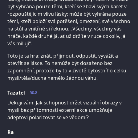
být vyhrána pouze těmi, kteří se zbaví svých karet v
rozpouštějícím vlivu lásky; může být vyhrána pouze
těmi, kteří položí svá potěšení, omezení, své všechno
na stůl a vnitřně si řeknou: „Všechny, všechny vás
hráče, každé druhé já, ať už držíte v ruce cokoliv, já
vás miluji“.
Toto je ta hra: znát, přijmout, odpustit, vyvážit a
otevřít se lásce. To nemůže být dosaženo bez
zapomnění, protože by to v životě bytostního celku
mysli/těla/ducha nemělo žádnou váhu.
Tazatel
50.8
Děkuji vám. Jak schopnost držet vizuální obrazy v
mysli bez přítomnosti externí akce umožňuje
adeptovi polarizovat se ve vědomí?
Ra