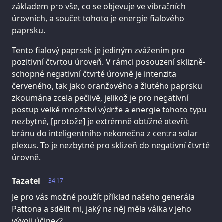
základem pro vše, co se objevuje ve vibračních
úrovních, a součet tohoto je energie fialového
paprsku.
Tento fialový paprsek je jediným zvážením pro
pozitivní čtvrtou úroveň. V rámci posouzení sklizně-
schopné negativní čtvrté úrovně je intenzita
červeného, tak jako oranžového a žlutého paprsku
zkoumána zcela pečlivě, jelikož je pro negativní
postup velké množství výdrže a energie tohoto typu
nezbytné, [protože] je extrémně obtížné otevřít
bránu do inteligentního nekonečna z centra solar
plexus. To je nezbytné pro sklizeň do negativní čtvrté
úrovně.
Tazatel
34.17
Je pro vás možné použít příklad našeho generála
Pattona a sdělit mi, jaký na něj měla válka v jeho
vývoji účinek?