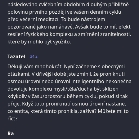
následováno cvičebním obdobím dlouhým přibližně
polovinu prvního později ve vašem denním cyklu
před večerní meditací. To bude nástrojem
pozorované jako namáhavé. Avšak bude to mít efekt
zesílení fyzického komplexu a zmírnění zranitelnosti,
které by mohlo být využito.
Tazatel
34.2
Děkuji vám mnohokrát. Nyní začneme s obecnými
otázkami. V dřívější době jste zmínil, že proniknutí
osmou úrovní nebo úrovní inteligentního nekonečna
dovoluje komplexu mysli/těla/ducha být sklizen
kdykoliv v času/prostoru během cyklu, pokud si tak
přeje. Když toto proniknutí osmou úrovní nastane,
co entita, která tímto pronikla, zažívá? Můžete mi to
říct?
Ra