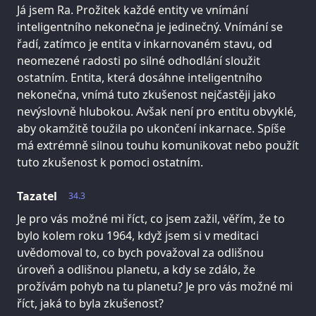
Já jsem Ra. Prožitek každé entity ve vnímání
inteligentního nekonečna je jedinečný. Vnímání se
řadí, zatímco je entita v inkarnovaném stavu, od
neomezené radosti po silné odhodlání sloužit
ostatním. Entita, která dosáhne inteligentního
nekonečna, vnímá tuto zkušenost nejčastěji jako
nevýslovně hlubokou. Avšak není pro entitu obvyklé,
aby okamžitě toužila po ukončení inkarnace. Spíše
má extrémně silnou touhu komunikovat nebo použít
tuto zkušenost k pomoci ostatním.
Tazatel
34.3
Je pro vás možné mi říct, co jsem zažil, věřím, že to
bylo kolem roku 1964, když jsem si v meditaci
uvědomoval to, co bych považoval za odlišnou
úroveň a odlišnou planetu, a kdy se zdálo, že
prožívám pohyb na tu planetu? Je pro vás možné mi
říct, jaká to byla zkušenost?