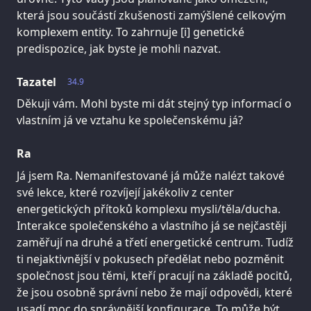
která jsou součástí zkušenosti zamýšlené celkovým
komplexem entity. To zahrnuje [i] genetické
predispozice, jak byste je mohli nazvat.
Tazatel
34.9
Děkuji vám. Mohl byste mi dát stejný typ informací o
vlastním já ve vztahu ke společenskému já?
Ra
Já jsem Ra. Nemanifestované já může nalézt takové
své lekce, které rozvíjejí jakékoliv z center
energetických přítoků komplexu mysli/těla/ducha.
Interakce společenského a vlastního já se nejčastěji
zaměřují na druhé a třetí energetické centrum. Tudíž
ti nejaktivnější v pokusech předělat nebo pozměnit
společnost jsou těmi, kteří pracují na základě pocitů,
že jsou osobně správní nebo že mají odpovědi, které
usadí moc do správnější konfigurace. To může být