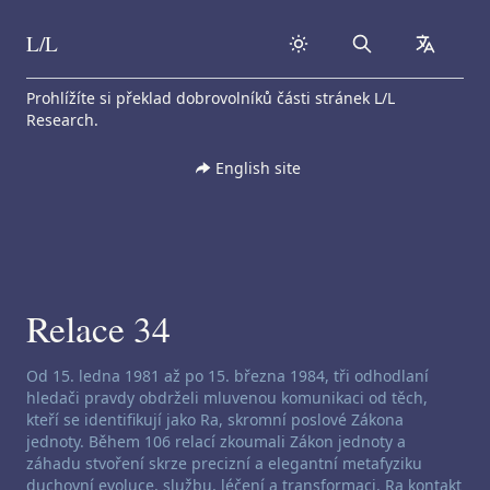
L/L
Search
collapse
Skip to content
Prohlížíte si překlad dobrovolníků části stránek L/L
Research.
English site
Relace 34
Zřeknutí se odpovědnosti za channeling:
Od 15. ledna 1981 až po 15. března 1984, tři odhodlaní
hledači pravdy obdrželi mluvenou komunikaci od těch,
kteří se identifikují jako Ra, skromní poslové Zákona
jednoty. Během 106 relací zkoumali Zákon jednoty a
záhadu stvoření skrze precizní a elegantní metafyziku
duchovní evoluce, službu, léčení a transformaci. Ra kontakt