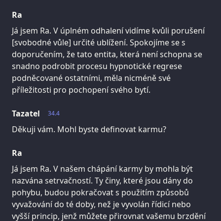
Ra
Já jsem Ra. V úplném odhalení vidíme kvůli porušení
[svobodné vůle] určité ublížení. Spokojíme se s
doporučením, že tato entita, která není schopna se
snadno podrobit procesu hypnotické regrese
podněcované ostatními, měla nicméně své
příležitosti pro pochopení svého bytí.
Tazatel
34.4
Děkuji vám. Mohl byste definovat karmu?
Ra
Já jsem Ra. V našem chápání karmy by mohla být
nazvána setrvačností. Ty činy, které jsou dány do
pohybu, budou pokračovat s použitím způsobů
vyvažování do té doby, než je vyvolán řídicí nebo
vyšší princip, jenž můžete přirovnat vašemu brzdění