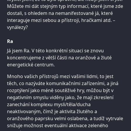
Můžete mi dát stejným typ informací, které jsme zde
dostali, s ohledem na nemanifestované já, které
interaguje mezi sebou a přístroji, hračkami atd. –
vynálezy?
Ra
Já jsem Ra. V této konkrétní situaci se znovu
koncentrujeme z větší části na oranžové a žluté
energetické centrum.
Mnoho vašich přístrojů mezi vašimi lidmi, to jest
těch, co nazýváte komunikačními zařízeními, a jiná
rozptýlení jako méně soutěživé hry, můžou být v
negativním smyslu viděny jako, že mají zkreslení
zanechání komplexu mysli/těla/ducha
neaktivovaným, čímž je aktivita žlutého a
oranžového paprsku velmi oslabena, a tudíž vytrvale
snižuje možnost eventuální aktivace zeleného