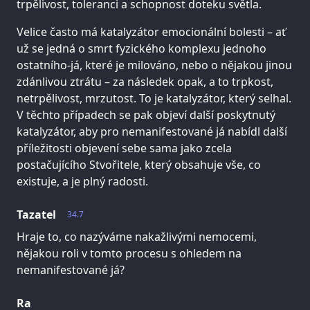
trpělivost, toleranci a schopnost doteku světla.
Velice často má katalyzátor emocionální bolesti – ať
už se jedná o smrt fyzického komplexu jednoho
ostatního-já, které je milováno, nebo o nějakou jinou
zdánlivou ztrátu – za následek opak, a to trpkost,
netrpělivost, mrzutost. To je katalyzátor, který selhal.
V těchto případech se pak objeví další poskytnutý
katalyzátor, aby pro nemanifestované já nabídl další
příležitosti objevení sebe sama jako zcela
postačujícího Stvořitele, který obsahuje vše, co
existuje, a je plný radosti.
Tazatel
34.7
Hraje to, co nazýváme nakažlivými nemocemi,
nějakou roli v tomto procesu s ohledem na
nemanifestované já?
Ra