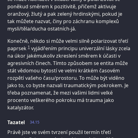
poněkud směrem k pozitivitě, přičemž aktivuje
oranžový, žlutý a pak zelený hrdinskými, pokud je
tak můžete nazvat, činy pro záchranu komplexů
mysli/těla/ducha ostatních-já.
Konečně, někdo si může velmi silně polarizovat třetí
1
paprsek
vyjádřením principu univerzální lásky zcela
na úkor jakémukoliv zkreslení směrem k účasti v
agresivních činech. Tímto způsobem se entita může
stát vědomou bytostí ve velmi krátkém časovém
rozpětí vašeho času/prostoru. To může být viděno
jako to, co byste nazvali traumatickým pokrokem. Je
třeba poznamenat, že mezi vašimi lidmi velké
procento veškerého pokroku má trauma jako
katalyzátor.
Tazatel
34.15
Právě jste ve svém tvrzení použil termín třetí