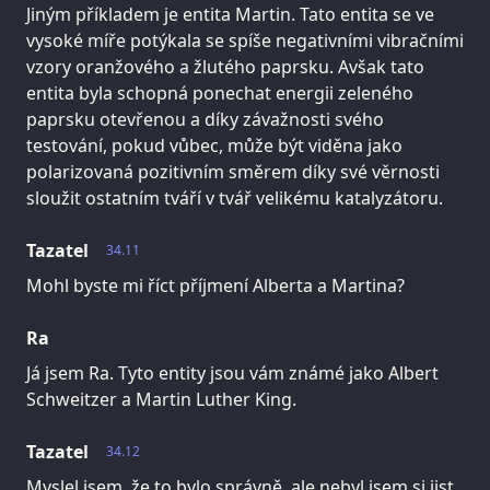
Jiným příkladem je entita Martin. Tato entita se ve
vysoké míře potýkala se spíše negativními vibračními
vzory oranžového a žlutého paprsku. Avšak tato
entita byla schopná ponechat energii zeleného
paprsku otevřenou a díky závažnosti svého
testování, pokud vůbec, může být viděna jako
polarizovaná pozitivním směrem díky své věrnosti
sloužit ostatním tváří v tvář velikému katalyzátoru.
Tazatel
34.11
Mohl byste mi říct příjmení Alberta a Martina?
Ra
Já jsem Ra. Tyto entity jsou vám známé jako Albert
Schweitzer a Martin Luther King.
Tazatel
34.12
Myslel jsem, že to bylo správně, ale nebyl jsem si jist.