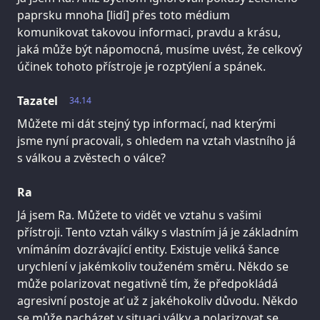
paprsku mnoha [lidí] přes toto médium
komunikovat takovou informaci, pravdu a krásu,
jaká může být nápomocná, musíme uvést, že celkový
účinek tohoto přístroje je rozptýlení a spánek.
Tazatel
34.14
Můžete mi dát stejný typ informací, nad kterými
jsme nyní pracovali, s ohledem na vztah vlastního já
s válkou a zvěstech o válce?
Ra
Já jsem Ra. Můžete to vidět ve vztahu s vašimi
přístroji. Tento vztah války s vlastním já je základním
vnímáním dozrávající entity. Existuje veliká šance
urychlení v jakémkoliv touženém směru. Někdo se
může polarizovat negativně tím, že předpokládá
agresivní postoje ať už z jakéhokoliv důvodu. Někdo
se může nacházet v situaci války a polarizovat se