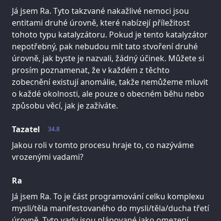
Já jsem Ra. Tyto takzvané nakažlivé nemoci jsou
entitami druhé úrovně, které nabízejí příležitost
tohoto typu katalyzátoru. Pokud je tento katalyzátor
nepotřebný, pak nebudou mít tato stvoření druhé
úrovně, jak byste je nazvali, žádný účinek. Můžete si
prosím poznamenat, že v každém z těchto
zobecnění existují anomálie, takže nemůžeme mluvit
o každé okolnosti, ale pouze o obecném běhu nebo
způsobu věcí, jak je zažíváte.
Tazatel
34.8
Jakou roli v tomto procesu hraje to, co nazýváme
vrozenými vadami?
Ra
Já jsem Ra. To je část programování celku komplexu
mysli/těla manifestovaného do mysli/těla/ducha třetí
úrovně. Tyto vady jsou plánované jako omezení,