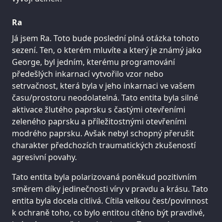
Ra
Já jsem Ra. Toto bude poslední plná otázka tohoto
sezení. Ten, o kterém mluvíte a který je známý jako
George, byl jedním, kterému programování
předešlých inkarnací vytvořilo vzor nebo
setrvačnost, která byla v jeho inkarnaci ve vašem
času/prostoru neodolatelná. Tato entita byla silné
aktivace žlutého paprsku s častými otevřeními
zeleného paprsku a příležitostnými otevřeními
modrého paprsku. Avšak nebyl schopný přerušit
charakter předchozích traumatických zkušeností
agresivní povahy.
Tato entita byla polarizovaná poněkud pozitivním
směrem díky jedinečnosti víry v pravdu a krásu. Tato
entita byla docela citlivá. Cítila velkou čest/povinnost
k ochraně toho, co bylo entitou cítěno být pravdivé,