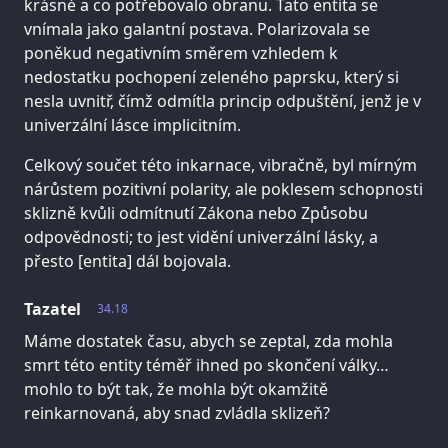
krásné a co potřebovalo obranu. Tato entita se
vnímala jako galantní postava. Polarizovala se
poněkud negativním směrem vzhledem k
nedostatku pochopení zeleného paprsku, který si
nesla uvnitř, čímž odmítla princip odpuštění, jenž je v
univerzální lásce implicitním.
Celkový součet této inkarnace, vibračně, byl mírným
nárůstem pozitivní polarity, ale poklesem schopnosti
sklizně kvůli odmítnutí Zákona nebo Způsobu
odpovědnosti; to jest vidění univerzální lásky, a
přesto [entita] dál bojovala.
Tazatel
34.18
Máme dostatek času, abych se zeptal, zda mohla
smrt této entity téměř ihned po skončení války…
mohlo to být tak, že mohla být okamžitě
reinkarnovaná, aby snad zvládla sklizeň?