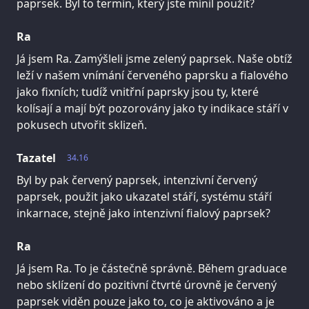
paprsek. Byl to termín, který jste mínil použít?
Ra
Já jsem Ra. Zamýšleli jsme zelený paprsek. Naše obtíž
leží v našem vnímání červeného paprsku a fialového
jako fixních; tudíž vnitřní paprsky jsou ty, které
kolísají a mají být pozorovány jako ty indikace stáří v
pokusech utvořit sklizeň.
Tazatel
34.16
Byl by pak červený paprsek, intenzivní červený
paprsek, použit jako ukazatel stáří, systému stáří
inkarnace, stejně jako intenzivní fialový paprsek?
Ra
Já jsem Ra. To je částečně správně. Během graduace
nebo sklízení do pozitivní čtvrté úrovně je červený
paprsek viděn pouze jako to, co je aktivováno a je