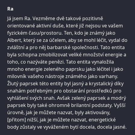
Ra
Já jsem Ra. Vezměme dvě takové pozitivně
orientované aktivní duše, které již nejsou ve vašem
fyzickém času/prostoru. Ten, kdo je známý jako
Albert, který se za účelem, aby se mohl léčit, vydal do
zvláštní a pro něj barbarské společnosti. Tato entita
byla schopna zmobilizovat veliké množství energie a
toho, co nazýváte penězi. Tato entita vynaložila
mnoho energie zeleného paprsku jako léčitel i jako
milovník vašeho nástroje známého jako varhany.
Žlutý paprsek této entity byl jasný a krystalický díky
snahám potřebným pro obstarání prostředků pro
vyhlášení svých snah. Avšak zelený paprsek a modrý
paprsek byly také ohromně brilantní podstaty. Vyšší
úrovně, jak je můžete nazvat, byly aktivovány,
[přitom] nižší, jak je můžete nazvat, energetické
body zůstaly ve vyváženém bytí docela, docela jasné.