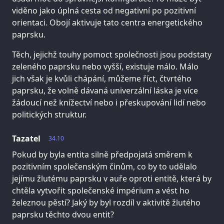
viděno jako úplná cesta od negativní po pozitivní
orientaci. Obojí aktivuje tato centra energetického
paprsku.
Těch, jejichž touhy pomoct společnosti jsou podstaty
zeleného paprsku nebo vyšší, existuje málo. Málo
jich však je kvůli chápání, můžeme říct, čtvrtého
paprsku, že volně dávaná univerzální láska je více
žádoucí než knížectví nebo i přeskupování lidí nebo
politických struktur.
Tazatel
34.10
Pokud by byla entita silně předpojatá směrem k
pozitivním společenským činům, co by to udělalo
jejímu žlutému paprsku v auře oproti entitě, která by
chtěla vytvořit společenské impérium a vést ho
železnou pěstí? Jaký by byl rozdíl v aktivitě žlutého
paprsku těchto dvou entit?