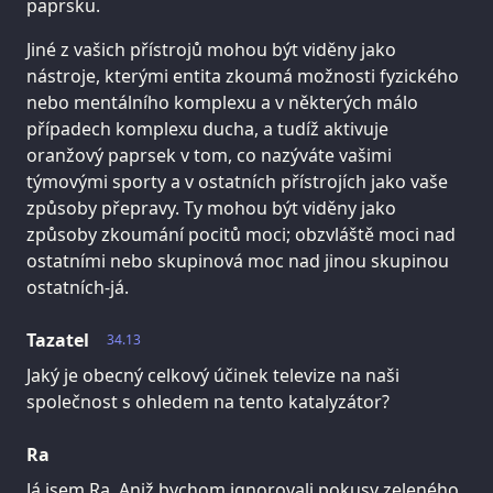
paprsku.
Jiné z vašich přístrojů mohou být viděny jako
nástroje, kterými entita zkoumá možnosti fyzického
nebo mentálního komplexu a v některých málo
případech komplexu ducha, a tudíž aktivuje
oranžový paprsek v tom, co nazýváte vašimi
týmovými sporty a v ostatních přístrojích jako vaše
způsoby přepravy. Ty mohou být viděny jako
způsoby zkoumání pocitů moci; obzvláště moci nad
ostatními nebo skupinová moc nad jinou skupinou
ostatních-já.
Tazatel
34.13
Jaký je obecný celkový účinek televize na naši
společnost s ohledem na tento katalyzátor?
Ra
Já jsem Ra. Aniž bychom ignorovali pokusy zeleného