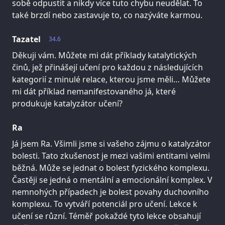
sobě odpustit a nikdy více tuto chybu neudělat. To
také brzdí nebo zastavuje to, co nazýváte karmou.
Tazatel
34.6
Děkuji vám. Můžete mi dát příklady katalytických
činů, jež přinášejí učení pro každou z následujících
kategorií z minulé relace, kterou jsme měli… Můžete
mi dát příklad nemanifestovaného já, které
produkuje katalyzátor učení?
Ra
Já jsem Ra. Všimli jsme si vašeho zájmu o katalyzátor
bolesti. Tato zkušenost je mezi vašimi entitami velmi
běžná. Může se jednat o bolest fyzického komplexu.
Častěji se jedná o mentální a emocionální komplex. V
nemnohých případech je bolest povahy duchovního
komplexu. To vytváří potenciál pro učení. Lekce k
učení se různí. Téměř pokaždé tyto lekce obsahují