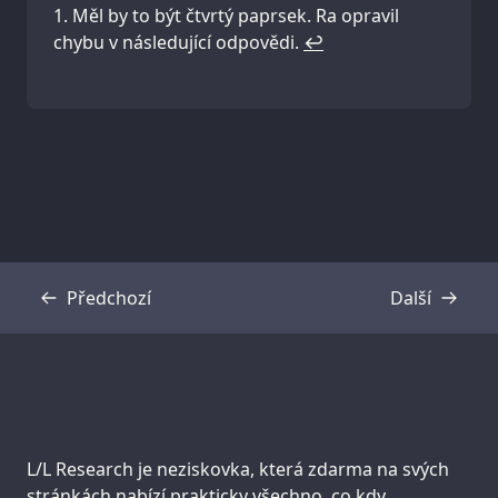
Měl by to být čtvrtý paprsek. Ra opravil
chybu v následující odpovědi.
↩
Předchozí
Další
Přepis
Přepis
Support us:
L/L Research je neziskovka, která zdarma na svých
stránkách nabízí prakticky všechno, co kdy