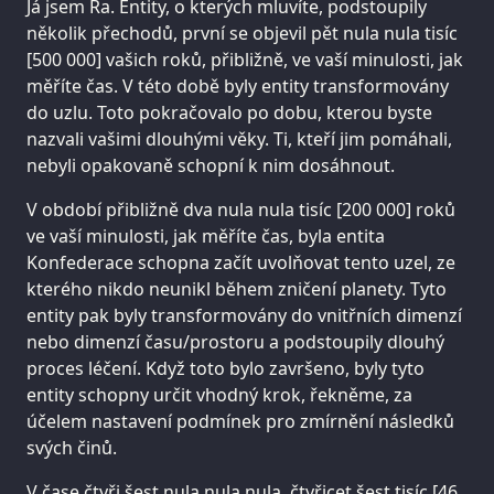
Já jsem Ra. Entity, o kterých mluvíte, podstoupily
několik přechodů, první se objevil pět nula nula tisíc
[500 000] vašich roků, přibližně, ve vaší minulosti, jak
měříte čas. V této době byly entity transformovány
do uzlu. Toto pokračovalo po dobu, kterou byste
nazvali vašimi dlouhými věky. Ti, kteří jim pomáhali,
nebyli opakovaně schopní k nim dosáhnout.
V období přibližně dva nula nula tisíc [200 000] roků
ve vaší minulosti, jak měříte čas, byla entita
Konfederace schopna začít uvolňovat tento uzel, ze
kterého nikdo neunikl během zničení planety. Tyto
entity pak byly transformovány do vnitřních dimenzí
nebo dimenzí času/prostoru a podstoupily dlouhý
proces léčení. Když toto bylo završeno, byly tyto
entity schopny určit vhodný krok, řekněme, za
účelem nastavení podmínek pro zmírnění následků
svých činů.
V čase čtyři šest nula nula nula, čtyřicet šest tisíc [46