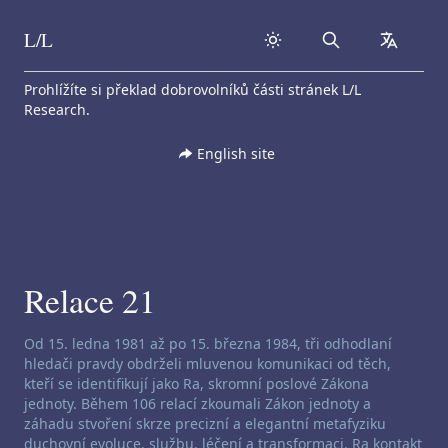
L/L
Search
collapse
Skip to content
Prohlížíte si překlad dobrovolníků části stránek L/L
Research.
English site
Relace 21
Zřeknutí se odpovědnosti za channeling:
Od 15. ledna 1981 až po 15. března 1984, tři odhodlaní
hledači pravdy obdrželi mluvenou komunikaci od těch,
kteří se identifikují jako Ra, skromní poslové Zákona
jednoty. Během 106 relací zkoumali Zákon jednoty a
záhadu stvoření skrze precizní a elegantní metafyziku
duchovní evoluce, službu, léčení a transformaci. Ra kontakt