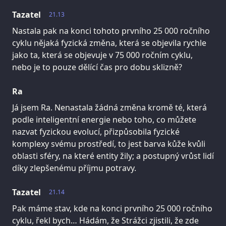
Tazatel
21.13
Nastala pak na konci tohoto prvního 25 000 ročního
cyklu nějaká fyzická změna, která se objevila rychle
jako ta, která se objevuje v 75 000 ročním cyklu,
nebo je to pouze dělící čas pro dobu sklizně?
Ra
Já jsem Ra. Nenastala žádná změna kromě té, která
podle inteligentní energie nebo toho, co můžete
nazvat fyzickou evolucí, přizpůsobila fyzické
komplexy svému prostředí, to jest barva kůže kvůli
oblasti sféry, na které entity žily; a postupný vrůst lidí
díky zlepšenému příjmu potravy.
Tazatel
21.14
Pak máme stav, kde na konci prvního 25 000 ročního
cyklu, řekl bych… Hádám, že Strážci zjistili, že zde