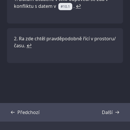
konfliktu s datem v
.
↩
#10.1
Ra zde chtěl pravděpodobně řící v prostoru/
času.
↩
Předchozí
Další
Přepis
Přepis