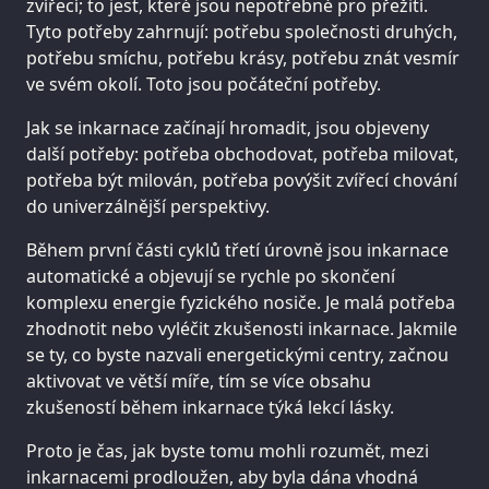
zvířecí; to jest, které jsou nepotřebné pro přežití.
Tyto potřeby zahrnují: potřebu společnosti druhých,
potřebu smíchu, potřebu krásy, potřebu znát vesmír
ve svém okolí. Toto jsou počáteční potřeby.
Jak se inkarnace začínají hromadit, jsou objeveny
další potřeby: potřeba obchodovat, potřeba milovat,
potřeba být milován, potřeba povýšit zvířecí chování
do univerzálnější perspektivy.
Během první části cyklů třetí úrovně jsou inkarnace
automatické a objevují se rychle po skončení
komplexu energie fyzického nosiče. Je malá potřeba
zhodnotit nebo vyléčit zkušenosti inkarnace. Jakmile
se ty, co byste nazvali energetickými centry, začnou
aktivovat ve větší míře, tím se více obsahu
zkušeností během inkarnace týká lekcí lásky.
Proto je čas, jak byste tomu mohli rozumět, mezi
inkarnacemi prodloužen, aby byla dána vhodná