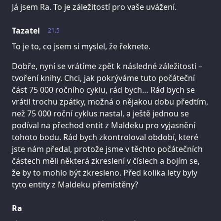
Já jsem Ra. To je záležitostí pro vaše uvážení.
Tazatel
21.5
To je to, co jsem si myslel, že řeknete.
Dobře, nyní se vrátíme zpět k následné záležitosti –
tvoření knihy. Chci, jak pokrýváme tuto počáteční
část 75 000 ročního cyklu, rád bych… Rád bych se
vrátil trochu zpátky, možná o nějakou dobu předtím,
než 75 000 roční cyklus nastal, a ještě jednou se
podíval na přechod entit z Maldeku pro vyjasnění
tohoto bodu. Rád bych zkontroloval období, které
jste nám předal, protože jsme v těchto počátečních
částech měli některá zkreslení v číslech a bojím se,
že by to mohlo být zkresleno. Před kolika lety byly
tyto entity z Maldeku přemístěny?
Ra