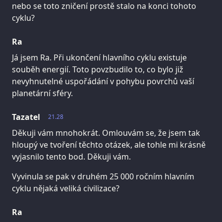
nebo se toto zničení prostě stalo na konci tohoto
cyklu?
Ra
Já jsem Ra. Při ukončení hlavního cyklu existuje
souběh energií. Toto povzbudilo to, co bylo již
nevyhnutelné uspořádání v pohybu povrchů vaší
planetární sféry.
Tazatel
21.28
Děkuji vám mnohokrát. Omlouvám se, že jsem tak
hloupý ve tvoření těchto otázek, ale tohle mi krásně
vyjasnilo tento bod. Děkuji vám.
Vyvinula se pak v druhém 25 000 ročním hlavním
cyklu nějaká veliká civilizace?
Ra