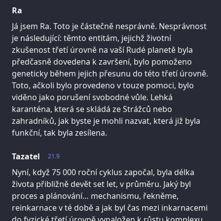
Ra
Já jsem Ra. Toto je částečně nesprávně. Nesprávnost
je následující: těmto entitám, jejichž životní
zkušenost třetí úrovně na vaší Rudé planetě byla
předčasně dovedena k završení, bylo pomoženo
geneticky během jejich přesunu do této třetí úrovně.
Toto, ačkoli bylo provedeno v touze pomoci, bylo
viděno jako porušení svobodné vůle. Lehká
karanténa, která se skládá ze Strážců nebo
zahradníků, jak byste je mohli nazvat, která již byla
funkční, tak byla zesílena.
Tazatel
21.9
Nyní, když 75 000 roční cyklus započal, byla délka
života přibližně devět set let, v průměru. Jaký byl
proces a plánování… mechanismu, řekněme,
reinkarnace v té době a jak byl čas mezi inkarnacemi
do fyzické třetí úrovně vynaložen k růstu komplexu