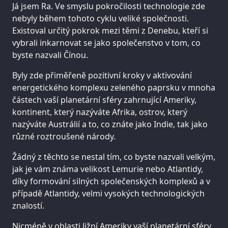
Já jsem Ra. Ve smyslu pokročilosti technologie zde
nebyly během tohoto cyklu veliké společnosti.
Existoval určitý pokrok mezi těmi z Denebu, kteří si
vybrali inkarnovat se jako společenstvo v tom, co
byste nazvali Čínou.
Byly zde přiměřeně pozitivní kroky v aktivování
energetického komplexu zeleného paprsku v mnoha
částech vaší planetární sféry zahrnující Ameriky,
kontinent, který nazýváte Afrika, ostrov, který
nazýváte Austrálií a to, co znáte jako Indie, tak jako
různé roztroušené národy.
Žádný z těchto se nestal tím, co byste nazvali velkým,
jak je vám známa velikost Lemurie nebo Atlantidy,
díky formování silných společenských komplexů a v
případě Atlantidy, velmi vysokých technologických
znalostí.
Nicméně v oblasti Jižní Ameriky vaší planetární sféry,