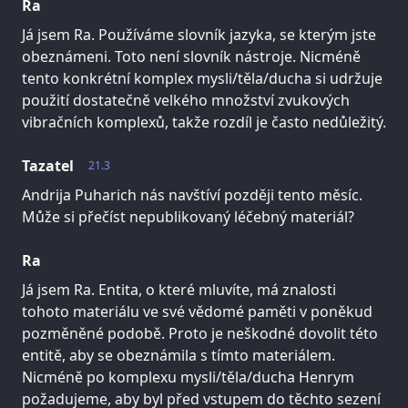
Ra
Já jsem Ra. Používáme slovník jazyka, se kterým jste
obeznámeni. Toto není slovník nástroje. Nicméně
tento konkrétní komplex mysli/těla/ducha si udržuje
použití dostatečně velkého množství zvukových
vibračních komplexů, takže rozdíl je často nedůležitý.
Tazatel
21.3
Andrija Puharich nás navštíví později tento měsíc.
Může si přečíst nepublikovaný léčebný materiál?
Ra
Já jsem Ra. Entita, o které mluvíte, má znalosti
tohoto materiálu ve své vědomé paměti v poněkud
pozměněné podobě. Proto je neškodné dovolit této
entitě, aby se obeznámila s tímto materiálem.
Nicméně po komplexu mysli/těla/ducha Henrym
požadujeme, aby byl před vstupem do těchto sezení