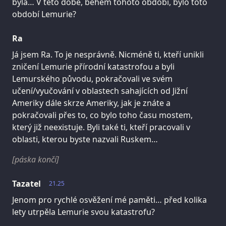
byla… V této době, během tohoto období, bylo toto
období Lemurie?
Ra
Já jsem Ra. To je nesprávně. Nicméně ti, kteří unikli
zničení Lemurie přírodní katastrofou a byli
Lemurského původu, pokračovali ve svém
učení/vyučování v oblastech sahajících od Jižní
Ameriky dále skrze Ameriky, jak je znáte a
pokračovali přes to, co bylo toho času mostem,
který již neexistuje. Byli také ti, kteří pracovali v
oblasti, kterou byste nazvali Ruskem…
[páska končí]
Tazatel
21.25
Jenom pro rychlé osvěžení mé paměti… před kolika
lety utrpěla Lemurie svou katastrofu?