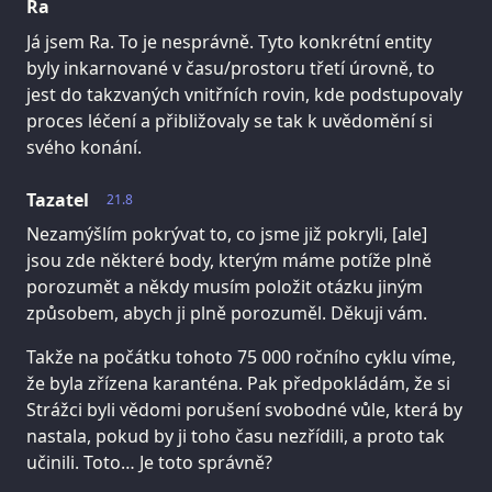
Ra
Já jsem Ra. To je nesprávně. Tyto konkrétní entity
byly inkarnované v času/prostoru třetí úrovně, to
jest do takzvaných vnitřních rovin, kde podstupovaly
proces léčení a přibližovaly se tak k uvědomění si
svého konání.
Tazatel
21.8
Nezamýšlím pokrývat to, co jsme již pokryli, [ale]
jsou zde některé body, kterým máme potíže plně
porozumět a někdy musím položit otázku jiným
způsobem, abych ji plně porozuměl. Děkuji vám.
Takže na počátku tohoto 75 000 ročního cyklu víme,
že byla zřízena karanténa. Pak předpokládám, že si
Strážci byli vědomi porušení svobodné vůle, která by
nastala, pokud by ji toho času nezřídili, a proto tak
učinili. Toto… Je toto správně?