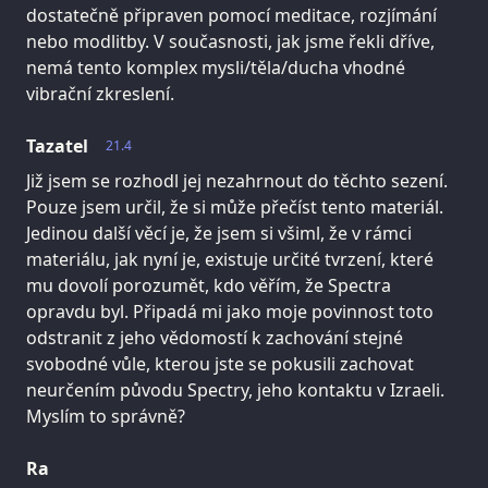
dostatečně připraven pomocí meditace, rozjímání
nebo modlitby. V současnosti, jak jsme řekli dříve,
nemá tento komplex mysli/těla/ducha vhodné
vibrační zkreslení.
Tazatel
21.4
Již jsem se rozhodl jej nezahrnout do těchto sezení.
Pouze jsem určil, že si může přečíst tento materiál.
Jedinou další věcí je, že jsem si všiml, že v rámci
materiálu, jak nyní je, existuje určité tvrzení, které
mu dovolí porozumět, kdo věřím, že Spectra
opravdu byl. Připadá mi jako moje povinnost toto
odstranit z jeho vědomostí k zachování stejné
svobodné vůle, kterou jste se pokusili zachovat
neurčením původu Spectry, jeho kontaktu v Izraeli.
Myslím to správně?
Ra