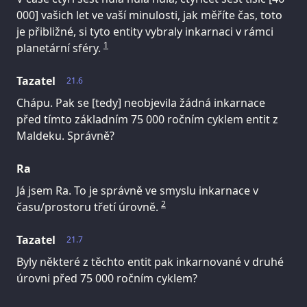
000] vašich let ve vaší minulosti, jak měříte čas, toto
je přibližné, si tyto entity vybraly inkarnaci v rámci
1
planetární sféry.
Tazatel
21.6
Chápu. Pak se [tedy] neobjevila žádná inkarnace
před tímto základním 75 000 ročním cyklem entit z
Maldeku. Správně?
Ra
Já jsem Ra. To je správně ve smyslu inkarnace v
2
času/prostoru třetí úrovně.
Tazatel
21.7
Byly některé z těchto entit pak inkarnované v druhé
úrovni před 75 000 ročním cyklem?