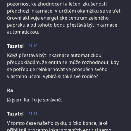
pozornost ke zhodnocení a léčení zkušeností
předchozí inkarnace. V určitém okamžiku se ve třetí
úrovni aktivuje energetické centrum zeleného
paprsku a od tohoto bodu přestává být inkarnace
automatickou.
Tazatel
21.10
Když přestává být inkarnace automatickou,
předpokládám, že entita se může rozhodnout, kdy
se potřebuje reinkarnovat ve prospěch svého
vlastního učení. Vybírá si také své rodiče?
Ra
Já jsem Ra. To je správně.
Tazatel
21.11
V tomto čase našeho cyklu, blízko konce, jaké
přibližně procento inkarnovaných entit si samo