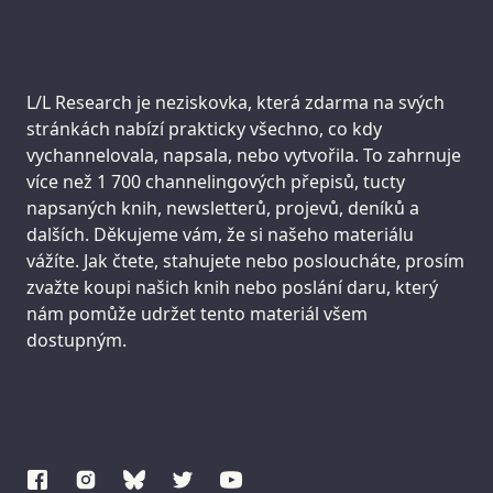
Support us:
L/L Research je neziskovka, která zdarma na svých
stránkách nabízí prakticky všechno, co kdy
vychannelovala, napsala, nebo vytvořila. To zahrnuje
více než 1 700 channelingových přepisů, tucty
napsaných knih, newsletterů, projevů, deníků a
dalších. Děkujeme vám, že si našeho materiálu
vážíte. Jak čtete, stahujete nebo posloucháte, prosím
zvažte koupi našich knih nebo poslání daru, který
nám pomůže udržet tento materiál všem
dostupným.