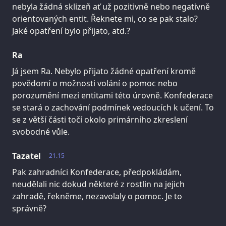
nebyla žádná sklizeň ať už pozitivně nebo negativně
orientovaných entit. Řeknete mi, co se pak stalo?
Jaké opatření bylo přijato, atd.?
Ra
Já jsem Ra. Nebylo přijato žádné opatření kromě
povědomí o možnosti volání o pomoc nebo
porozumění mezi entitami této úrovně. Konfederace
se stará o zachování podmínek vedoucích k učení. To
se z větší části točí okolo primárního zkreslení
svobodné vůle.
Tazatel
21.15
Pak zahradníci Konfederace, předpokládám,
neudělali nic dokud některé z rostlin na jejich
zahradě, řekněme, nezavolaly o pomoc. Je to
správně?