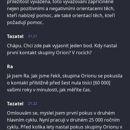
příležitost vyvážena, toto vyvažování zapříčiněné
nejen pozitivními a negativními orientacemi těch,
kteří nabízejí pomoc, ale také orientací těch, kteří
požadují pomoc.
Tazatel
21.21
Chápu. Chci zde pak vyjasnit jeden bod. Kdy nastal
první kontakt skupiny Orion? V rocích?
Ra
Já jsem Ra. Jak jsme řekli, skupina Orionu se pokusila
o kontakt přibližně před šest nula tisíci [60 000]
vašimi roky v minulosti, jak měříte čas.
Tazatel
21.22
Omlouvám se, myslel jsem první pokus v druhém
hlavním cyklu. Nyní pracuji v druhém 25 000 ročním
cyklu. Před kolika lety nastal pokus skupiny Orionu v