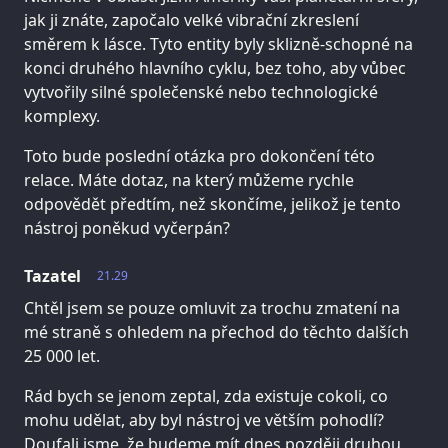
jak ji znáte, započalo velké vibrační zkreslení
směrem k lásce. Tyto entity byly sklizně-schopné na
konci druhého hlavního cyklu, bez toho, aby vůbec
vytvořily silné společenské nebo technologické
komplexy.
Toto bude poslední otázka pro dokončení této
relace. Máte dotaz, na který můžeme rychle
odpovědět předtím, než skončíme, jelikož je tento
nástroj poněkud vyčerpán?
Tazatel
21.29
Chtěl jsem se pouze omluvit za trochu zmatení na
mé straně s ohledem na přechod do těchto dalších
25 000 let.
Rád bych se jenom zeptal, zda existuje cokoli, co
mohu udělat, aby byl nástroj ve větším pohodlí?
Doufali jsme, že budeme mít dnes později druhou