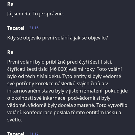
Ra
Já jsem Ra. To je správně.
Tazatel
21.16
Kdy se objevilo první volání a jak se objevilo?
Ra
První volání bylo přibližně před čtyři šest tisíci,
čtyřiceti šesti tisíci [46 000] vašimi roky. Toto volání
bylo od těch z Maldeku. Tyto entity si byly vědomé
své potřeby korekce následků svých činů a v
inkarnovaném stavu byly v jistém zmatení, pokud jde
o okolnosti své inkarnace; podvědomě si byly
vědomé, vědomě byly docela zmatené. Toto vytvořilo
volání. Konfederace poslala těmto entitám lásku a
světlo.
Tazatel
21.17