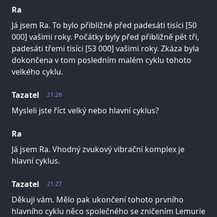
Ra
Já jsem Ra. To bylo přibližně před padesáti tisíci [50
000] vašimi roky. Počátky byly před přibližně pět tři,
padesáti třemi tisíci [53 000] vašimi roky. Zkáza byla
dokončena v tom posledním malém cyklu tohoto
velkého cyklu.
Tazatel
21.26
Mysleli jste říct velký nebo hlavní cyklus?
Ra
Já jsem Ra. Vhodný zvukový vibrační komplex je
hlavní cyklus.
Tazatel
21.27
Děkuji vám. Mělo pak ukončení tohoto prvního
hlavního cyklu něco společného se zničením Lemurie