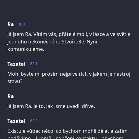
Ra
82.0
Já jsem Ra. Vítám vás, přátelé moji, v lásce a ve světle
jednoho nekonečného Stvořitele. Nyní
komunikujeme.
Tazatel
82.1
Mohl byste mi prosím nejprve říct, v jakém je nástroj
stavu?
Ra
Já jsem Ra. Je to, jak jsme uvedli dříve.
Tazatel
82.2
Existuje vůbec něco, co bychom mohli dělat a zatím
neděláme—kromě ukončení kontaktu—abychom