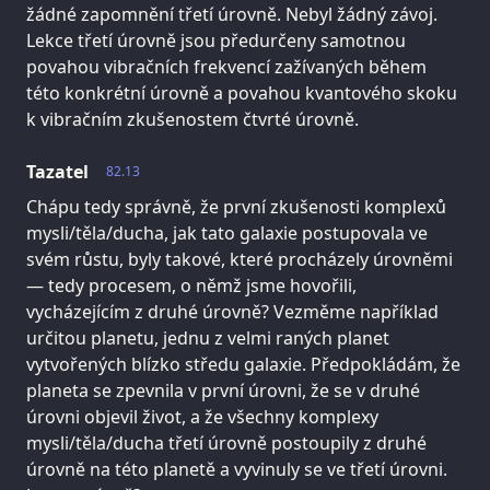
žádné zapomnění třetí úrovně. Nebyl žádný závoj.
Lekce třetí úrovně jsou předurčeny samotnou
povahou vibračních frekvencí zažívaných během
této konkrétní úrovně a povahou kvantového skoku
k vibračním zkušenostem čtvrté úrovně.
Tazatel
82.13
Chápu tedy správně, že první zkušenosti komplexů
mysli/těla/ducha, jak tato galaxie postupovala ve
svém růstu, byly takové, které procházely úrovněmi
— tedy procesem, o němž jsme hovořili,
vycházejícím z druhé úrovně? Vezměme například
určitou planetu, jednu z velmi raných planet
vytvořených blízko středu galaxie. Předpokládám, že
planeta se zpevnila v první úrovni, že se v druhé
úrovni objevil život, a že všechny komplexy
mysli/těla/ducha třetí úrovně postoupily z druhé
úrovně na této planetě a vyvinuly se ve třetí úrovni.