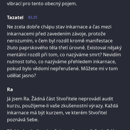
vibrací pro tento obecný pojem.
Tazatel
82.25
Ne zcela dobře chápu stav inkarnace a čas mezi
inkarnacemi před zavedením závoje, protože
nerozumím, v čem byl rozdíl kromě manifestace
žluto paprskového těla třetí úrovně. Existoval nějaký
mentální rozdíl při tom, co nazýváme smrt? Nevidím
nutnost toho, co nazýváme přehledem inkarnace,
pokud bylo vědomí nepřerušené. Můžete mi v tom
udělat jasno?
Ra
Já jsem Ra. Žádná část Stvořitele neprovádí audit
kurzu, použijeme-li vaše zkušenostní výrazy. Každá
inkarnace má být kurzem, ve kterém Stvořitel
poznává Sebe.