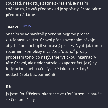
součástí, neexistuje žádné zkreslení. Je naším
chápáním, že váš předpoklad je správný. Proto takto
předpokládáme.
Tazatel
82.15
Snažím se konkrétně pochopit nejprve proces
zkušenosti ve třetí úrovni před zavedením závoje,
abych lépe pochopil současný proces. Nyní, jak tomu
4
rozumím, komplexy mysli/těla/ducha
prošly
procesem toho, co nazýváme fyzickou inkarnací v
této úrovni, ale nedocházelo k zapomnění. Jaký byl
tedy přínos nebo účel fyzické inkarnace, když
nedocházelo k zapomnění?
Ra
Já jsem Ra. Účelem inkarnace ve třetí úrovni je naučit
se Cestám lásky.