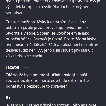
malou potřebu měnit či zlepšovat svůj stav. Takový je
výsledek komplexu mysli/těla/ducha, který není
komplexní.
Existuje možnost lásky k ostatním-já a služby
ostatním-já, ale je zde převažující uvědomění si
Stvořitele v sobě. Spojení se Stvořitelem je jako
pupeční šňůra. Bezpečí je úplné. Proto žádná láska
není nesmírně důležitá, žádná bolest není nesmírně
děsivá; tudíž není vyvíjeno úsilí sloužit pro lásku či
získat zisk ze strachu.
Tazatel
82.23
Zdá se, že bychom mohli učinit analogii s naší
současnou iluzí lidí narozených do extrémního
bohatství a bezpečí. Je to správně?
Ra
Já jsem Ra. V rámci přísného rozsahu této analogie