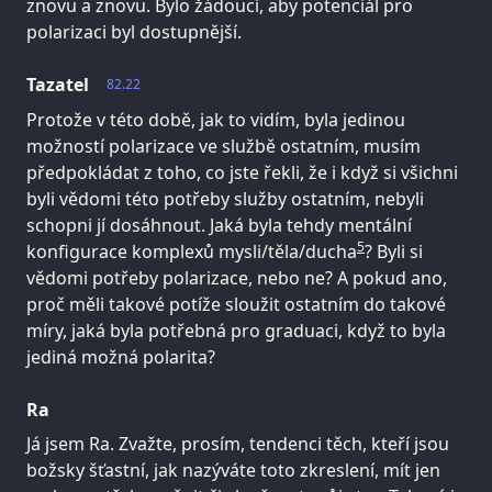
znovu a znovu. Bylo žádoucí, aby potenciál pro
polarizaci byl dostupnější.
Tazatel
82.22
Protože v této době, jak to vidím, byla jedinou
možností polarizace ve službě ostatním, musím
předpokládat z toho, co jste řekli, že i když si všichni
byli vědomi této potřeby služby ostatním, nebyli
schopni jí dosáhnout. Jaká byla tehdy mentální
5
konfigurace komplexů mysli/těla/ducha
? Byli si
vědomi potřeby polarizace, nebo ne? A pokud ano,
proč měli takové potíže sloužit ostatním do takové
míry, jaká byla potřebná pro graduaci, když to byla
jediná možná polarita?
Ra
Já jsem Ra. Zvažte, prosím, tendenci těch, kteří jsou
božsky šťastní, jak nazýváte toto zkreslení, mít jen