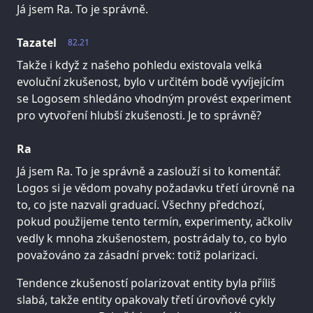
Já jsem Ra. To je správně.
Tazatel
82.21
Takže i když z našeho pohledu existovala velká
evoluční zkušenost, bylo v určitém bodě vyvíjejícím
se Logosem shledáno vhodným provést experiment
pro vytvoření hlubší zkušenosti. Je to správně?
Ra
Já jsem Ra. To je správně a zaslouží si to komentář.
Logos si je vědom povahy požadavku třetí úrovně na
to, co jste nazvali graduací. Všechny předchozí,
pokud použijeme tento termín, experimenty, ačkoliv
vedly k mnoha zkušenostem, postrádaly to, co bylo
považováno za zásadní prvek: totiž polarizaci.
Tendence zkušeností polarizovat entity byla příliš
slabá, takže entity opakovaly třetí úrovňové cykly