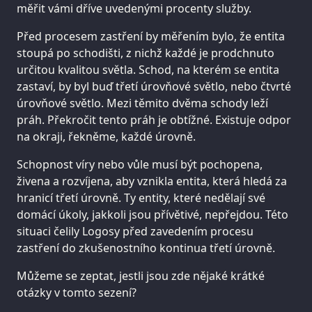
měřit vámi dříve uvedenými procenty služby.
Před procesem zastření by měřením bylo, že entita
stoupá po schodišti, z nichž každé je prodchnuto
určitou kvalitou světla. Schod, na kterém se entita
zastaví, by byl buď třetí úrovňové světlo, nebo čtvrté
úrovňové světlo. Mezi těmito dvěma schody leží
práh. Překročit tento práh je obtížné. Existuje odpor
na okraji, řekněme, každé úrovně.
Schopnost víry nebo vůle musí být pochopena,
živena a rozvíjena, aby vznikla entita, která hledá za
hranicí třetí úrovně. Ty entity, které nedělají své
domácí úkoly, jakkoli jsou přívětivé, nepřejdou. Této
situaci čelily Logosy před zavedením procesu
zastření do zkušenostního kontinua třetí úrovně.
Můžeme se zeptat, jestli jsou zde nějaké krátké
otázky v tomto sezení?