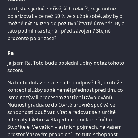
6
Řekl jste v jedné z dřívějších relací
, že je nutné
polarizovat více než 50 % ve službě sobě, aby bylo
7
možné být sklizen do pozitivní čtvrté úrovně
. Byla
tato podmínka stejná i před závojem? Stejné
procento polarizace?
Ra
Já jsem Ra. Toto bude poslední úplný dotaz tohoto
sezení.
Na tento dotaz nelze snadno odpovědět, protože
koncept služby sobě neměl přednost před tím, co
jsme nazývali procesem zastření (závojování).
Nutnost graduace do čtvrté úrovně spočívá ve
schopnosti používat, vítat a radovat se z určité
intenzity bílého světla jednoho nekonečného
Stvořitele. Ve vašich vlastních pojmech, na vašem
prostor/časovém propojení, lze tuto schopnost