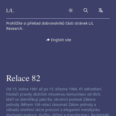
L/L
Search
collapse
Skip to content
Prohlížíte si překlad dobrovolníků části stránek L/L
Research.
English site
Relace 82
Zřeknutí se odpovědnosti za channeling:
Od 15. ledna 1981 až po 15. března 1984, tři odhodlaní
hledači pravdy obdrželi mluvenou komunikaci od těch,
kteří se identifikují jako Ra, skromní poslové Zákona
jednoty. Během 106 relací zkoumali Zákon jednoty a
záhadu stvoření skrze precizní a elegantní metafyziku
duchovní evoluce, službu, léčení a transformaci. Ra kontakt