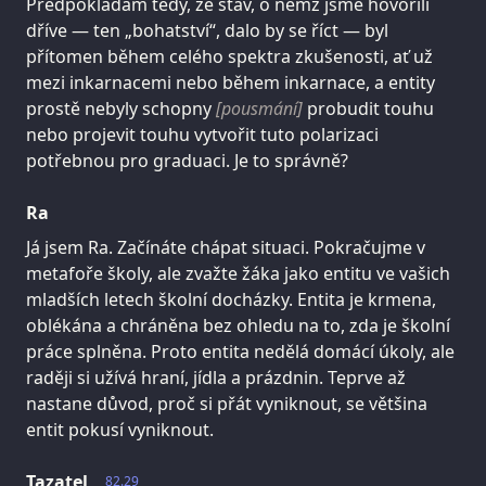
Předpokládám tedy, že stav, o němž jsme hovořili
dříve — ten „bohatství“, dalo by se říct — byl
přítomen během celého spektra zkušenosti, ať už
mezi inkarnacemi nebo během inkarnace, a entity
prostě nebyly schopny
[pousmání]
probudit touhu
nebo projevit touhu vytvořit tuto polarizaci
potřebnou pro graduaci. Je to správně?
Ra
Já jsem Ra. Začínáte chápat situaci. Pokračujme v
metafoře školy, ale zvažte žáka jako entitu ve vašich
mladších letech školní docházky. Entita je krmena,
oblékána a chráněna bez ohledu na to, zda je školní
práce splněna. Proto entita nedělá domácí úkoly, ale
raději si užívá hraní, jídla a prázdnin. Teprve až
nastane důvod, proč si přát vyniknout, se většina
entit pokusí vyniknout.
Tazatel
82.29