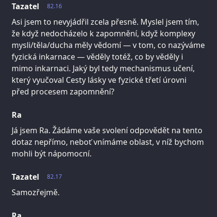
Tazatel
82.16
Asi jsem to nevyjádřil zcela přesně. Myslel jsem tím,
že když nedocházelo k zapomnění, když komplexy
mysli/těla/ducha měly vědomí — v tom, co nazýváme
fyzická inkarnace — věděly totéž, co by věděly i
mimo inkarnaci. Jaký byl tedy mechanismus učení,
který vyučoval Cesty lásky ve fyzické třetí úrovni
před procesem zapomnění?
Ra
Já jsem Ra. Žádáme vaše svolení odpovědět na tento
dotaz nepřímo, neboť vnímáme oblast, v níž bychom
mohli být nápomocní.
Tazatel
82.17
Samozřejmě.
Ra