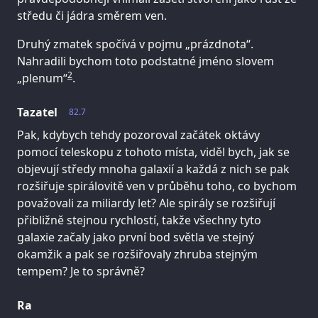
středu či jádra směrem ven.
Druhý zmatek spočívá v pojmu „prázdnota“.
Nahradili bychom toto podstatné jméno slovem
2
„plenum“
.
Tazatel
82.7
Pak, kdybych tehdy pozoroval začátek oktávy
pomocí teleskopu z tohoto místa, viděl bych, jak se
objevují středy mnoha galaxií a každá z nich se pak
rozšiřuje spirálovitě ven v průběhu toho, co bychom
považovali za miliardy let? Ale spirály se rozšiřují
přibližně stejnou rychlostí, takže všechny tyto
galaxie začaly jako první bod světla ve stejný
okamžik a pak se rozšiřovaly zhruba stejným
tempem? Je to správně?
Ra