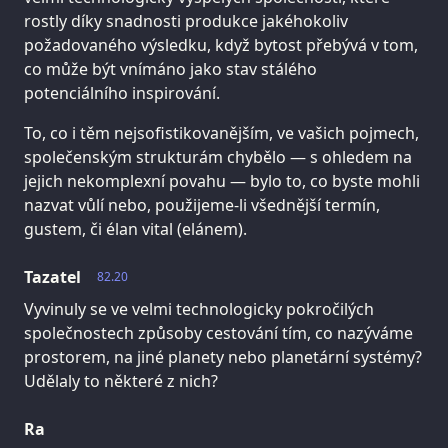
rostly díky snadnosti produkce jakéhokoliv
požadovaného výsledku, když bytost přebývá v tom,
co může být vnímáno jako stav stálého
potenciálního inspirování.
To, co i těm nejsofistikovanějším, ve vašich pojmech,
společenským strukturám chybělo — s ohledem na
jejich nekomplexní povahu — bylo to, co byste mohli
nazvat vůlí nebo, použijeme-li všednější termín,
gustem, či élan vital (elánem).
Tazatel
82.20
Vyvinuly se ve velmi technologicky pokročilých
společnostech způsoby cestování tím, co nazýváme
prostorem, na jiné planety nebo planetární systémy?
Udělaly to některé z nich?
Ra