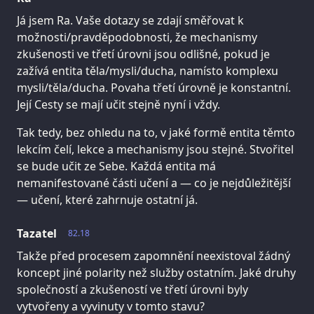
Já jsem Ra. Vaše dotazy se zdají směřovat k
možnosti/pravděpodobnosti, že mechanismy
zkušenosti ve třetí úrovni jsou odlišné, pokud je
zažívá entita těla/mysli/ducha, namísto komplexu
mysli/těla/ducha. Povaha třetí úrovně je konstantní.
Její Cesty se mají učit stejně nyní i vždy.
Tak tedy, bez ohledu na to, v jaké formě entita těmto
lekcím čelí, lekce a mechanismy jsou stejné. Stvořitel
se bude učit ze Sebe. Každá entita má
nemanifestované části učení a — co je nejdůležitější
— učení, které zahrnuje ostatní já.
Tazatel
82.18
Takže před procesem zapomnění neexistoval žádný
koncept jiné polarity než služby ostatním. Jaké druhy
společností a zkušeností ve třetí úrovni byly
vytvořeny a vyvinuty v tomto stavu?