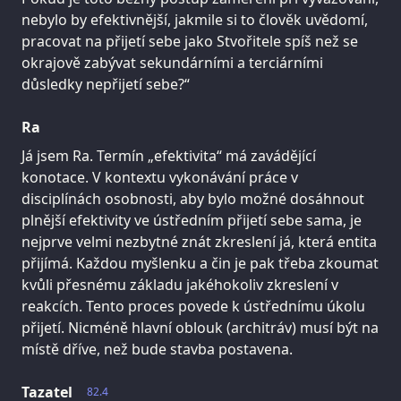
nebylo by efektivnější, jakmile si to člověk uvědomí,
pracovat na přijetí sebe jako Stvořitele spíš než se
okrajově zabývat sekundárními a terciárními
důsledky nepřijetí sebe?“
Ra
Já jsem Ra. Termín „efektivita“ má zavádějící
konotace. V kontextu vykonávání práce v
disciplínách osobnosti, aby bylo možné dosáhnout
plnější efektivity ve ústředním přijetí sebe sama, je
nejprve velmi nezbytné znát zkreslení já, která entita
přijímá. Každou myšlenku a čin je pak třeba zkoumat
kvůli přesnému základu jakéhokoliv zkreslení v
reakcích. Tento proces povede k ústřednímu úkolu
přijetí. Nicméně hlavní oblouk (architráv) musí být na
místě dříve, než bude stavba postavena.
Tazatel
82.4