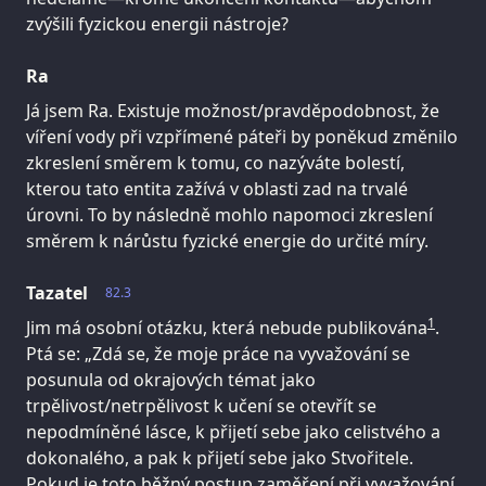
zvýšili fyzickou energii nástroje?
Ra
Já jsem Ra. Existuje možnost/pravděpodobnost, že
víření vody při vzpřímené páteři by poněkud změnilo
zkreslení směrem k tomu, co nazýváte bolestí,
kterou tato entita zažívá v oblasti zad na trvalé
úrovni. To by následně mohlo napomoci zkreslení
směrem k nárůstu fyzické energie do určité míry.
Tazatel
82.3
1
Jim má osobní otázku, která nebude publikována
.
Ptá se: „Zdá se, že moje práce na vyvažování se
posunula od okrajových témat jako
trpělivost/netrpělivost k učení se otevřít se
nepodmíněné lásce, k přijetí sebe jako celistvého a
dokonalého, a pak k přijetí sebe jako Stvořitele.
Pokud je toto běžný postup zaměření při vyvažování,