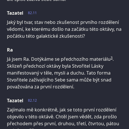
Tazatel
82.11
Jaký byl tvar, stav nebo zkušenost prvního rozdělení
vědomí, ke kterému došlo na začátku této oktávy, na
počátku této galaktické zkušenosti?
Ra
3
Já jsem Ra. Dotýkáme se předchozího materiálu
.
Sklizeň předchozí oktávy byla Stvořitel Lásky
manifestovaný v těle, mysli a duchu. Tato forma
Stvořitele zažívajícího Sebe sama může být snad
považována za první rozdělení.
Tazatel
82.12
Zajímalo mě konkrétně, jak se toto první rozdělení
objevilo v této oktávě. Chtěl jsem vědět, zda prošlo
přechodem přes první, druhou, třetí, čtvrtou, pátou