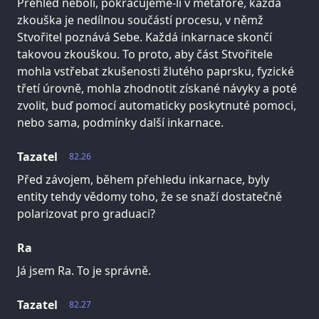
Přehled neboli, pokračujeme-li v metafoře, každá
zkouška je nedílnou součástí procesu, v němž
Stvořitel poznává Sebe. Každá inkarnace skončí
takovou zkouškou. To proto, aby část Stvořitele
mohla vstřebat zkušenosti žlutého paprsku, fyzické
třetí úrovně, mohla zhodnotit získané návyky a poté
zvolit, buď pomocí automaticky poskytnuté pomoci,
nebo sama, podmínky další inkarnace.
Tazatel
82.26
Před závojem, během přehledu inkarnace, byly
entity tehdy vědomy toho, že se snaží dostatečně
polarizovat pro graduaci?
Ra
Já jsem Ra. To je správně.
Tazatel
82.27