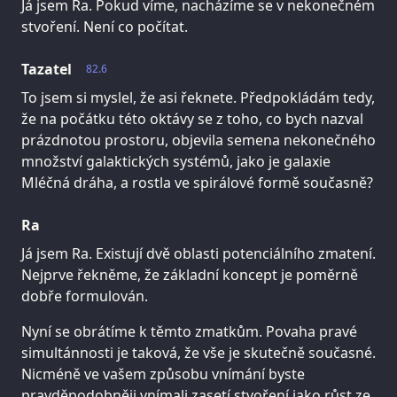
Já jsem Ra. Pokud víme, nacházíme se v nekonečném
stvoření. Není co počítat.
Tazatel
82.6
To jsem si myslel, že asi řeknete. Předpokládám tedy,
že na počátku této oktávy se z toho, co bych nazval
prázdnotou prostoru, objevila semena nekonečného
množství galaktických systémů, jako je galaxie
Mléčná dráha, a rostla ve spirálové formě současně?
Ra
Já jsem Ra. Existují dvě oblasti potenciálního zmatení.
Nejprve řekněme, že základní koncept je poměrně
dobře formulován.
Nyní se obrátíme k těmto zmatkům. Povaha pravé
simultánnosti je taková, že vše je skutečně současné.
Nicméně ve vašem způsobu vnímání byste
pravděpodobněji vnímali zasetí stvoření jako růst ze