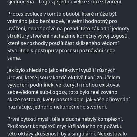
sjednocená – Logos je jedno veliké srdce stvoření.
Proces evoluce v tomto období, které může být
vnímáno jako bezčasové, je velmi hodnotný pro
uvážení, neboť právě na pozadí této základní jednoty
struktury stvoření nacházíme konečný vývoj Logosů,
které se rozhodly použít část sklizeného vědomí
Stvořitele k postupu v procesu poznávání sebe
sama.
Jak bylo shledáno jako efektivní využití různých
úrovní, které jsou v každé oktávě fixní, za účelem
vytvoření podmínek, ve kterých mohou existovat
sebe-vědomé sub-Logosy, toto bylo realizováno
skrze rostoucí, květy poseté pole, jak vaše přirovnání
naznačuje, jednoho nekonečného stvoření.
První bytosti mysli, těla a ducha nebyly komplexní.
Zkušenost komplexů mysli/těla/ducha na počátku
této oktávy zkušenosti byla singulární. Neexistovalo