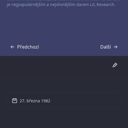
je nejpopulárnějším a nejvlivnějším darem L/L Research.
Předchozí
Další
Přepis
Přepis
27. března 1982