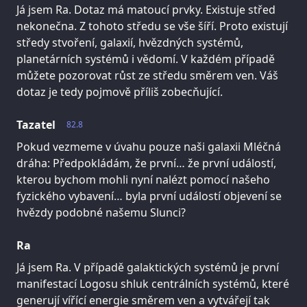
Já jsem Ra. Dotaz má matoucí prvky. Existuje střed
nekonečna. Z tohoto středu se vše šíří. Proto existují
středy stvoření, galaxií, hvězdných systémů,
planetárních systémů i vědomí. V každém případě
můžete pozorovat růst ze středu směrem ven. Váš
dotaz je tedy pojmově příliš zobecňující.
Tazatel
82.8
Pokud vezmeme v úvahu pouze naši galaxii Mléčná
dráha: Předpokládám, že první… že první událostí,
kterou bychom mohli nyní nalézt pomocí našeho
fyzického vybavení… byla první událostí objevení se
hvězdy podobné našemu Slunci?
Ra
Já jsem Ra. V případě galaktických systémů je první
manifestací Logosu shluk centrálních systémů, které
generují vířící energie směrem ven a vytvářejí tak