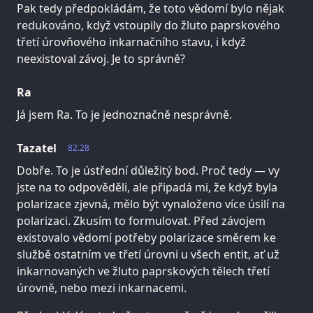
Pak tedy předpokládám, že toto vědomí bylo nějak
redukováno, když vstoupily do žluto paprskového
třetí úrovňového inkarnačního stavu, i když
neexistoval závoj. Je to správně?
Ra
Já jsem Ra. To je jednoznačně nesprávně.
Tazatel
82.28
Dobře. To je ústřední důležitý bod. Proč tedy — vy
jste na to odpověděli, ale připadá mi, že když byla
polarizace zjevná, mělo být vynaloženo více úsilí na
polarizaci. Zkusím to formulovat. Před závojem
existovalo vědomí potřeby polarizace směrem ke
službě ostatním ve třetí úrovni u všech entit, ať už
inkarnovaných ve žluto paprskových tělech třetí
úrovně, nebo mezi inkarnacemi.