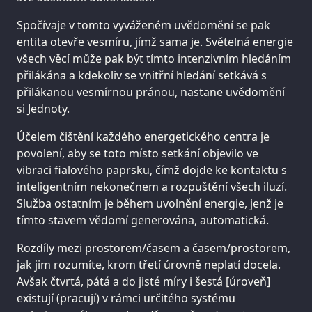
Spočívaje v tomto vyváženém uvědomění se pak
entita otevře vesmíru, jímž sama je. Světelná energie
všech věcí může pak být tímto intenzivním hledáním
přilákána a kdekoliv se vnitřní hledání setkává s
přilákanou vesmírnou pránou, nastane uvědomění
si Jednoty.
Účelem čištění každého energetického centra je
povolení, aby se toto místo setkání objevilo ve
vibraci fialového paprsku, čímž dojde ke kontaktu s
inteligentním nekonečnem a rozpuštění všech iluzí.
Služba ostatním je během uvolnění energie, jenž je
tímto stavem vědomí generována, automatická.
Rozdíly mezi prostorem/časem a časem/prostorem,
jak jim rozumíte, krom třetí úrovně neplatí docela.
Avšak čtvrtá, pátá a do jisté míry i šestá [úroveň]
existují (pracují) v rámci určitého systému