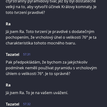
čtyřstranný pyramidový tvar, jež by byl dostatečně
velký na to, aby vytvořil účinek Královy komnaty. Je
toto tvrzení pravdivé?
Ra
Já jsem Ra. Toto tvrzení je pravdivé s dodatečným
pochopením, že vrcholový úhel o velikosti 76° je ta
charakteristika tohoto mocného tvaru.
Tazatel
57.31
Pak předpokládám, že bychom za jakýchkoliv
podmínek neměli používat pyramidu s vrcholovým
úhlem o velikosti 76°. Je to správně?
Ra
Já jsem Ra. To je na vašem uvážení.
Tazatel
57.32