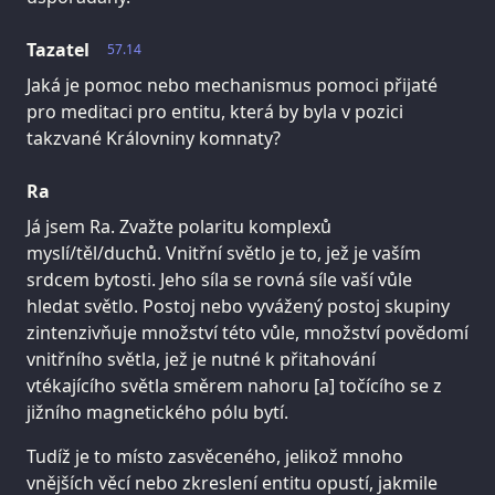
Tazatel
57.14
Jaká je pomoc nebo mechanismus pomoci přijaté
pro meditaci pro entitu, která by byla v pozici
takzvané Královniny komnaty?
Ra
Já jsem Ra. Zvažte polaritu komplexů
myslí/těl/duchů. Vnitřní světlo je to, jež je vaším
srdcem bytosti. Jeho síla se rovná síle vaší vůle
hledat světlo. Postoj nebo vyvážený postoj skupiny
zintenzivňuje množství této vůle, množství povědomí
vnitřního světla, jež je nutné k přitahování
vtékajícího světla směrem nahoru [a] točícího se z
jižního magnetického pólu bytí.
Tudíž je to místo zasvěceného, jelikož mnoho
vnějších věcí nebo zkreslení entitu opustí, jakmile