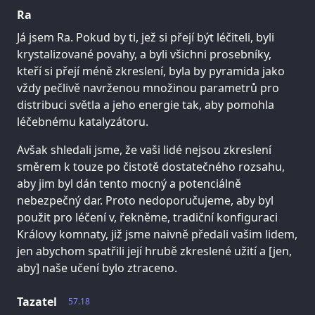
Ra
Já jsem Ra. Pokud by ti, jež si přejí být léčiteli, byli
krystalizované povahy, a byli všichni prosebníky,
kteří si přejí méně zkreslení, byla by pyramida jako
vždy pečlivě navrženou množinou parametrů pro
distribuci světla a jeho energie tak, aby pomohla
léčebnému katalyzátoru.
Avšak shledali jsme, že vaši lidé nejsou zkreslení
směrem k touze po čistotě dostatečného rozsahu,
aby jim byl dán tento mocný a potenciálně
nebezpečný dar. Proto nedoporučujeme, aby byl
použit pro léčení v, řekněme, tradiční konfiguraci
Královy komnaty, již jsme naivně předali vašim lidem,
jen abychom spatřili její hrubě zkreslené užití a [jen,
aby] naše učení bylo ztraceno.
Tazatel
57.18