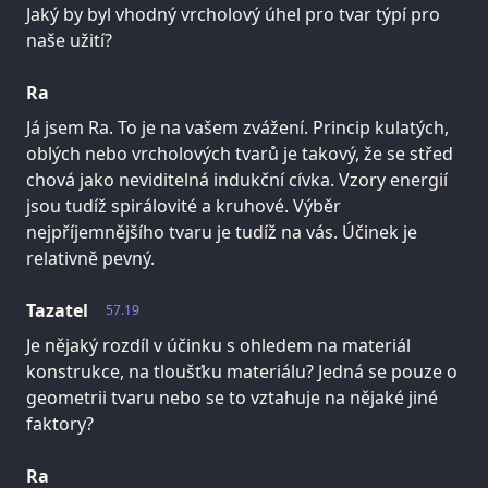
Jaký by byl vhodný vrcholový úhel pro tvar týpí pro
naše užití?
Ra
Já jsem Ra. To je na vašem zvážení. Princip kulatých,
oblých nebo vrcholových tvarů je takový, že se střed
chová jako neviditelná indukční cívka. Vzory energií
jsou tudíž spirálovité a kruhové. Výběr
nejpříjemnějšího tvaru je tudíž na vás. Účinek je
relativně pevný.
Tazatel
57.19
Je nějaký rozdíl v účinku s ohledem na materiál
konstrukce, na tloušťku materiálu? Jedná se pouze o
geometrii tvaru nebo se to vztahuje na nějaké jiné
faktory?
Ra