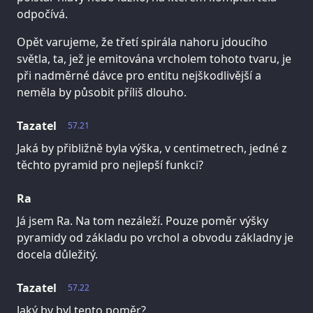
odpočívá.
Opět varujeme, že třetí spirála nahoru jdoucího
světla, ta, jež je emitována vrcholem tohoto tvaru, je
při nadměrné dávce pro entitu nejškodlivější a
neměla by působit příliš dlouho.
Tazatel
57.21
Jaká by přibližně byla výška, v centimetrech, jedné z
těchto pyramid pro nejlepší funkci?
Ra
Já jsem Ra. Na tom nezáleží. Pouze poměr výšky
pyramidy od základu po vrchol a obvodu základny je
docela důležitý.
Tazatel
57.22
Jaký by byl tento poměr?