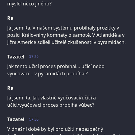
myslel něco jiného?
Ra
Já jsem Ra. V našem systému probíhaly prožitky v
pozici Královniny komnaty o samotě. V Atlantidě a v
Jižní Americe sdíleli učitelé zkušenosti v pyramidách.
Tazatel
57.29
Jak tento učící proces probíhal… učící nebo
vyučovací… v pyramidách probíhal?
Ra
Já jsem Ra. Jak vlastně vyučovací/učící a
učící/vyučovací proces probíhá vůbec?
Tazatel
57.30
V dnešní době by byl pro užití nebezpečný