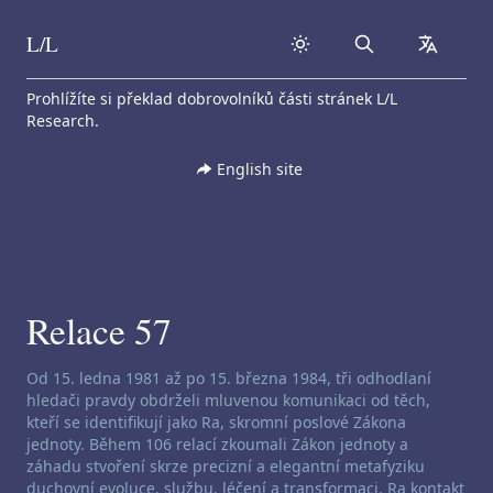
L/L
Search
collapse
Skip to content
Prohlížíte si překlad dobrovolníků části stránek L/L
Research.
English site
Relace 57
Zřeknutí se odpovědnosti za channeling:
Od 15. ledna 1981 až po 15. března 1984, tři odhodlaní
hledači pravdy obdrželi mluvenou komunikaci od těch,
kteří se identifikují jako Ra, skromní poslové Zákona
jednoty. Během 106 relací zkoumali Zákon jednoty a
záhadu stvoření skrze precizní a elegantní metafyziku
duchovní evoluce, službu, léčení a transformaci. Ra kontakt