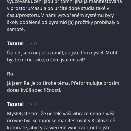
vyučování/učení jsou přítomní jiná já manifestovaná
v prostoru/času a po určité době studia také v
času/prostoru. V námi vytvořeném systému byly
školy oddělené od pyramid [a] prožitky probíhaly o
samotě.
Tazatel
57.27
Úplně jsem neporozuměl, co jste tím myslel. Mohl
byste mi říct více, o čem jste mluvil?
Ra
Já jsem Ra. Je to široké téma. Přeformulujte prosím
dotaz kvůli specifičnosti.
Tazatel
57.28
Myslel jste tím, že učitelé vaší vibrace nebo z vaší
úrovně byli schopní se manifestovat v Královnině
komnatě, aby ty zasvěcené vyučovali, nebo jste