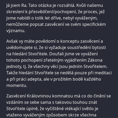
Já jsem Ra. Tato otázka je rozsáhlá. Kvůli našemu
zkreslení k přesvědčení/pochopení, že proces, jež
jsme nabídli o tolik let dříve, nebyl vyváženým,
nemůžeme popsat zasvěcení ve svém specifickém
významu.
Avšak vy máte povědomí o konceptu zasvěcení a
uvědomujete si, že si vyžaduje soustředění bytosti
na hledání Stvořitele. Doufali jsme ve vyvážení
tohoto pochopení zřetelným vyjádřením Zákona
jednoty, tj. že všechny věci jsou jedním Stvořitelem.
Takže hledání Stvořitele se nedělá pouze při meditaci
a při práci adepta, ale v prožitém bodě každého
momentu.
Zasvěcení Královninou komnatou má co do činění se
vzdáním se sebe sama s takovou touhou znát
Stvořitele úplně, že vyčištěné vtékající světlo je
vtaženo vyváženým způsobem skrze všechna