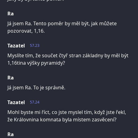
Ra
Já jsem Ra. Tento poměr by měl být, jak můžete
pozorovat, 1,16.
Tazatel
57.23
Myslíte tím, že součet čtyř stran základny by měl být
1,16tina výšky pyramidy?
Ra
Já jsem Ra. To je správně.
Tazatel
57.24
Mohl byste mi říct, co jste myslel tím, když jste řekl,
že Královnina komnata byla místem zasvěcení?
Ra