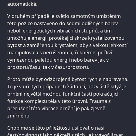
automatické.
V druhém případě je světlo samotným umístěním
této pozice nastaveno do sedmi odlišných barev
neboli energetických vibračních stupňů, a tím
umožňuje energii protékající skrze krystalizovanou
bytost a zaměřenou krystalem, aby s velkou lehkostí
manipulovala s nerušenou a, řekněme, pečlivě
vymezenou paletou energií nebo barev jak v
prostoru/času, tak v času/prostoru.
Proto může být odzbrojená bytost rychle napravena.
To je v určitých případech žádoucí, obzvláště když je
brnění největší možnou funkční částí pokračující
funkce komplexu těla v této úrovni. Trauma z
přerušení této vibrace brnění je pak zjevně
zmírněno.
Chopíme se této příležitosti usilovat o naši
čest/povinnost jako někteří z těch, jež vytvořili tvar