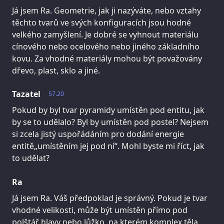
Já jsem Ra. Geometrie, jak ji nazýváte, nebo vztahy
těchto tvarů ve svých konfiguracích jsou hodné
velkého zamyšlení. Je dobré se vyhnout materiálu
cínového nebo ocelového nebo jiného základního
kovu. Za vhodné materiály mohou být považovány
dřevo, plast, sklo a jiné.
Tazatel
57.20
Pokud by byl tvar pyramidy umístěn pod entitu, jak
by se to udělalo? Byl by umístěn pod postel? Nejsem
si zcela jistý uspořádáním pro dodání energie
entitě„umístěním jej pod ní“. Mohl byste mi říct, jak
to udělat?
Ra
Já jsem Ra. Váš předpoklad je správný. Pokud je tvar
vhodné velikosti, může být umístěn přímo pod
polštář hlavy nebo lůžko, na kterém komplex těla