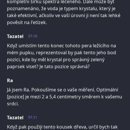
kompletní šířku spektra léčeného. Dále může být
poznamenáno, že voda je typem krystalu, který je
také efektivní, ačkoliv ve vaší úrovni ji není tak lehké
pověsit na řetízek.
Tazatel
57.10
Když umístím tento konec tohoto pera ležícího na
mém pupku, reprezentoval by pak tento jeho bod
pozici, kde by měl krystal pro správný zelený
paprsek viset? Je tato pozice správná?
Ra
Já jsem Ra. Pokoušíme se o vaše měření. Optimální
[pozice] je mezi 2 a 5,4 centimetry směrem k vašemu
srdci.
Tazatel
57.11
Když pak použiji tento kousek dřeva, určil bych tak