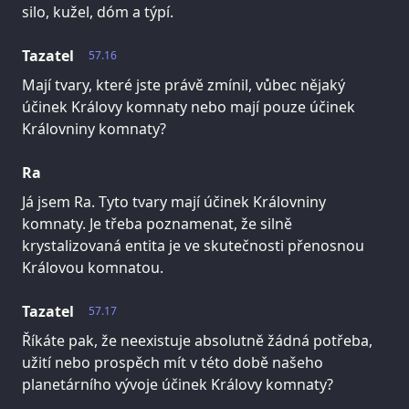
silo, kužel, dóm a týpí.
Tazatel
57.16
Mají tvary, které jste právě zmínil, vůbec nějaký
účinek Královy komnaty nebo mají pouze účinek
Královniny komnaty?
Ra
Já jsem Ra. Tyto tvary mají účinek Královniny
komnaty. Je třeba poznamenat, že silně
krystalizovaná entita je ve skutečnosti přenosnou
Královou komnatou.
Tazatel
57.17
Říkáte pak, že neexistuje absolutně žádná potřeba,
užití nebo prospěch mít v této době našeho
planetárního vývoje účinek Královy komnaty?