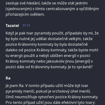
zesiluje své hledání, takže se může stát jedním
(sjednoceným) s tímto centralizovaným a vyčištěným
přicházejícím světlem.
Tazatel
57.15
Když je pak tvar pyramidy použit, připadalo by mi, že
by bylo nutné jej udělat dostatečně velkým, takže
pozice Královniny komnaty by byla dostatečně
daleko od pozice Královy komnaty, takže byste mohl
tu energii použít a nebýt ublížen energií v pozici
Královy komnaty nebo jakoukoliv jinou [energií] v
pozici dále od Královniny komnaty. Je to správně?
Ra
Já jsem Ra. V tomto případu užití může být tvar
pyramidy menší, pokud je vrcholový úhel menší,
čímž neumožňuje vytvoření pozice Královy komnaty.
Pro tento případ užití jsou dále efektivní tyto tvary: