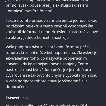
přímo, avšak pouze přes již existující zkreslení
komplexů myslí/těl/duchů.
Takže v tomto případě sáhnula entita jednou rukou
po těžkém objektu a tento chybně vypočítaný čin
způsobil deformaci nebo zkreslení kosterní/svalové
struktury jedné z končetin nástroje.
Vaše podpora nástroje správnou formou péče
tohoto zkreslení může být nápomocná. Zkreslení je
ekvivalentem toho, co nazýváte pooperačním
stavem, kdy kosti nejsou pevně spojeny. Tento
nástroj si musí být vědom péče, jež je nutná pro
vyvarování se takovýchto chybně vypočítaných činů,
a vaše podpora tohoto stavu je významná a je
doporučena.
Tazatel
57.4
Existuje cokoliv, co můžeme konkrétně udělat,