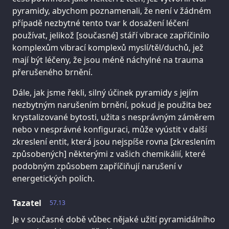
pyramidy, abychom poznamenali, že není v žádném
případě nezbytné tento tvar k dosažení léčení
používat, jelikož [současné] stáří vibrace zapříčinilo
komplexům vibrací komplexů myslí/těl/duchů, jež
mají být léčeny, že jsou méně náchylné na trauma
přerušeného brnění.
Dále, jak jsme řekli, silný účinek pyramidy s jejím
nezbytným narušením brnění, pokud je použita bez
krystalizované bytosti, užita s nesprávným záměrem
nebo v nesprávné konfiguraci, může vyústit v další
zkreslení entit, která jsou nejspíše rovna [zkreslením
způsobených] některými z vašich chemikálií, které
podobným způsobem zapříčiňují narušení v
energetických polích.
Tazatel
57.13
Je v současné době vůbec nějaké užití pyramidálního