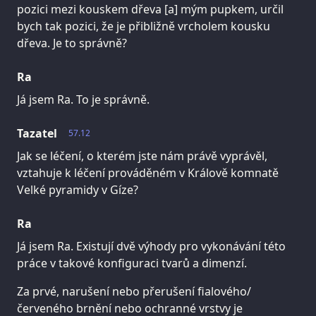
pozici mezi kouskem dřeva [a] mým pupkem, určil
bych tak pozici, že je přibližně vrcholem kousku
dřeva. Je to správně?
Ra
Já jsem Ra. To je správně.
Tazatel
57.12
Jak se léčení, o kterém jste nám právě vyprávěl,
vztahuje k léčení prováděném v Králově komnatě
Velké pyramidy v Gíze?
Ra
Já jsem Ra. Existují dvě výhody pro vykonávání této
práce v takové konfiguraci tvarů a dimenzí.
Za prvé, narušení nebo přerušení fialového/
červeného brnění nebo ochranné vrstvy je