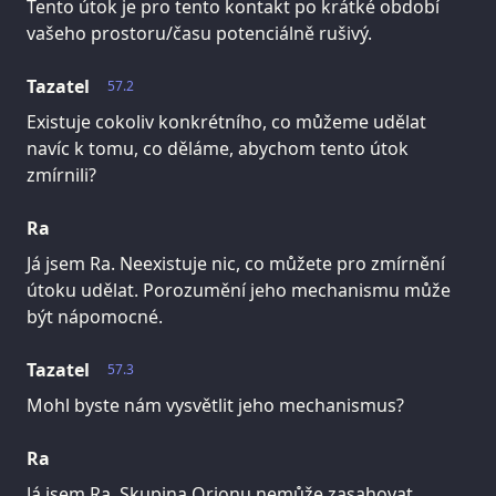
Tento útok je pro tento kontakt po krátké období
vašeho prostoru/času potenciálně rušivý.
Tazatel
57.2
Existuje cokoliv konkrétního, co můžeme udělat
navíc k tomu, co děláme, abychom tento útok
zmírnili?
Ra
Já jsem Ra. Neexistuje nic, co můžete pro zmírnění
útoku udělat. Porozumění jeho mechanismu může
být nápomocné.
Tazatel
57.3
Mohl byste nám vysvětlit jeho mechanismus?
Ra
Já jsem Ra. Skupina Orionu nemůže zasahovat