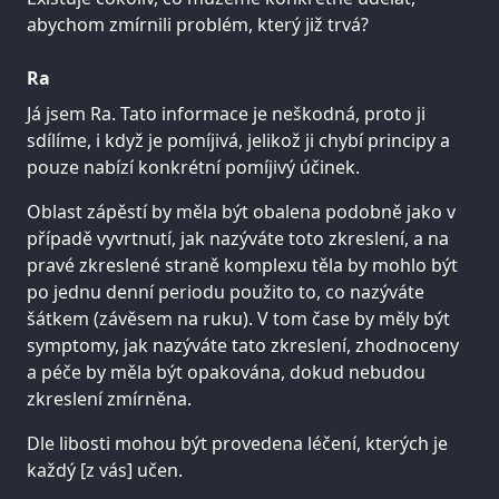
abychom zmírnili problém, který již trvá?
Ra
Já jsem Ra. Tato informace je neškodná, proto ji
sdílíme, i když je pomíjivá, jelikož ji chybí principy a
pouze nabízí konkrétní pomíjivý účinek.
Oblast zápěstí by měla být obalena podobně jako v
případě vyvrtnutí, jak nazýváte toto zkreslení, a na
pravé zkreslené straně komplexu těla by mohlo být
po jednu denní periodu použito to, co nazýváte
šátkem (závěsem na ruku). V tom čase by měly být
symptomy, jak nazýváte tato zkreslení, zhodnoceny
a péče by měla být opakována, dokud nebudou
zkreslení zmírněna.
Dle libosti mohou být provedena léčení, kterých je
každý [z vás] učen.