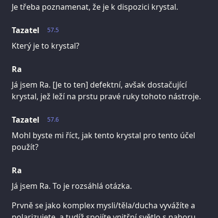
Je třeba poznamenat, že je k dispozici krystal.
Tazatel
57.5
Který je to krystal?
Ra
Já jsem Ra. [Je to ten] defektní, avšak dostačující
krystal, jež leží na prstu pravé ruky tohoto nástroje.
Tazatel
57.6
Mohl byste mi říct, jak tento krystal pro tento účel
použít?
Ra
Já jsem Ra. To je rozsáhlá otázka.
Prvně se jako komplex mysli/těla/ducha vyvážíte a
polarizujete, a tudíž spojíte vnitřní světlo s nahoru