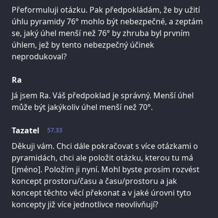
Přeformuluji otázku. Pak předpokládám, že by užití
úhlu pyramidy 76° mohlo být nebezpečné, a zeptám
se, jaký úhel menší než 76° by zhruba byl prvním
úhlem, jež by tento nebezpečný účinek
neprodukoval?
Ra
Já jsem Ra. Váš předpoklad je správný. Menší úhel
může být jakýkoliv úhel menší než 70°.
Tazatel
57.33
Děkuji vám. Chci dále pokračovat s více otázkami o
pyramidách, chci ale položit otázku, kterou tu má
[jméno]. Položím ji nyní. Mohl byste prosím rozvést
koncept prostoru/času a času/prostoru a jak
koncept těchto věcí překonat a v jaké úrovni tyto
koncepty již více jednotlivce neovlivňují?