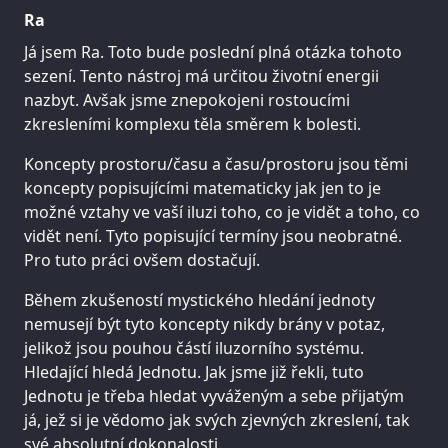
Ra
Já jsem Ra. Toto bude poslední plná otázka tohoto
sezení. Tento nástroj má určitou životní energii
nazbyt. Avšak jsme znepokojeni rostoucími
zkresleními komplexu těla směrem k bolesti.
Koncepty prostoru/času a času/prostoru jsou těmi
koncepty popisujícími matematicky jak jen to je
možné vztahy ve vaší iluzi toho, co je vidět a toho, co
vidět není. Tyto popisující termíny jsou neobratné.
Pro tuto práci ovšem dostačují.
Během zkušeností mystického hledání jednoty
nemusejí být tyto koncepty nikdy brány v potaz,
jelikož jsou pouhou částí iluzorního systému.
Hledající hledá Jednotu. Jak jsme již řekli, tuto
Jednotu je třeba hledat vyváženým a sebe přijatým
já, jež si je vědomo jak svých zjevných zkreslení, tak
své absolutní dokonalosti.