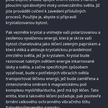
jdoucími spirálovitými vtoky univerzálního světla. Již
jste prováděli cvičení k zavedení příslušných
procesů. Použijte je, abyste si připravili
krystalizovanou bytost.
Pak vezměte krystal a vnímejte vaši polarizovanou a
zesílenou vyváženou energii, která je skrze vaši
bytost chanelována jako léčení zeleným paprskem a
která vtéká a aktivuje krystalickou pravidelnost
zmrzlého světla, jež je krystalem. Krystal bude
rezonovat nabitým světlem energie inkarnované
lásky a světla, a začne specifickým způsobem
vyzařovat, bude v potřebných vibracích světla
transportovat léčivou energii, jež bude zaměřena a
zintenzivněna směrem k magnetickému poli
komplexu mysli/těla/ducha, jenž má být léčen. Tato
entita, která takovéto léčení požaduje, pak pootevře
brnění celkového ochranného vibračního štítu
fialového/červeného paprsku.