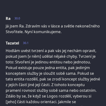
Ra
30.0
Já jsem Ra. Zdravím vás v lásce a světle nekonečného
Stvořitele. Nyní komunikujeme.
Tazatel
30.1
Hodlám uvést tvrzení a pak vás jej nechám opravit,
pokud jsem [v něm] udělal nějaké chyby. Tvrzení je
toto: Stvoření je jedinou entitou nebo jednotou.
Pokud existuje pouze jedna entita, pak jediným
konceptem služby je sloužit sobě sama. Pokud se
tato entita rozdělí, pak se zrodí koncept služby jedné
z jejích částí jiné její části. Z tohoto konceptu
pramení rovnost služby sobě sama nebo ostatním.
Zdálo by se, že když se Logos rozdělí, vyberou si
[jeho] části každou orientaci. Jakmile se