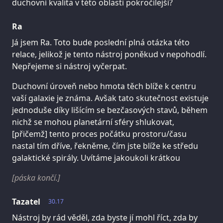
duchovní kvalita v této oblasti pokročilejší?
Ra
Já jsem Ra. Toto bude poslední plná otázka této
relace, jelikož je tento nástroj poněkud v nepohodlí.
Nepřejeme si nástroj vyčerpat.
Duchovní úroveň nebo hmota těch blíže k centru
vaší galaxie je známa. Avšak tato skutečnost existuje
jednoduše díky lišícím se bezčasových stavů, během
nichž se mohou planetární sféry shlukovat,
[přičemž] tento proces počátku prostoru/času
nastal tím dříve, řekněme, čím jste blíže ke středu
galaktické spirály. Uvítáme jakoukoli krátkou
[páska končí.]
Tazatel
30.17
Nástroj by rád věděl, zda byste jí mohl říct, zda by