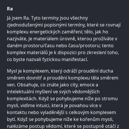
Ra
Já jsem Ra. Tyto termíny jsou všechny
zjednodušenými popisnými termíny, které se rovnají
komplexu energetických zaměření; tělo, jak ho
nazýváte, je materiálem úrovně, kterou prožíváte v
daném prostoru/času nebo času/prostoru; tento
komplex materiálů je k dispozici pro zkreslení toho,
co byste nazvali fyzickou manifestací.
Mysl je komplexem, který odráží proudění ducha
směrem dovnitř a proudění komplexu těla směrem
ven. Obsahuje, co znáte jako city, emoce a
intelektuální myšlení ve svých vědomějších
komplexitách. Když se pohybujeme níže po stromu
mysli, vidíme intuici, která je povahou více v
kontaktu nebo vyladěnější s celkovým komplexem
bytí. Když se pohybujeme níže ke kořenům mysli,
nalézáme postup vědomí, které se postupně otáčí z