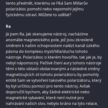
tento předmět, kterému se říká Sam Millarův
polarizátor, pomohl nebo nepomohl jejímu
fyzickému zdraví. Můžete to udělat?
Ra
Já jsem Ra. Jak skenujeme nástroj, nacházíme
anomálie magnetického pole, jež jsou zkreslené
směrem k našim schopnostem nalézt kanál úzkého
pásma do komplexu mysli/těla/ducha tohoto
nástroje. Polarizátor, o kterém hovoříte, tak jak je, by
nebyl nápomocný. Pečlivé čtení aury tohoto nástroje
těmi v této oblasti obdarovanými a následné změny
magnetizujících sil tohoto polarizátoru by pomohly
entitě Sam ve vytvoření takového polarizátoru, který
by byl určitou pomocí pro tento nástroj. Avšak
doporučili bychom, aby žádné elektrické nebo
magnetické vybavení, které není nutné pro
nahrávání našich slov, nebylo bráno na tyto relace,