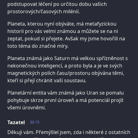
podstupovat léčení po určitou dobu vašich
prostorových/časových milénií.
Planeta, kterou nyní obýváte, má metafyzickou
historii pro vás velmi známou a můžete se na ni
zeptat, pokud si přejete. Avšak my jsme hovořili na
toto téma do značné míry.
Planeta známá jako Saturn má velkou spřízněnost s
nekonečnou inteligencí, a proto byla a je ve svých
magnetických polích času/prostoru obývána těmi,
kteří si přejí chránit vaši soustavu.
Planetární entita vám známá jako Uran se pomalu
pohybuje skrze první úroveň a má potenciál projít
všemi úrovněmi.
Tazatel
30.15
Děkuji vám. Přemýšlel jsem, zda i některé z ostatních