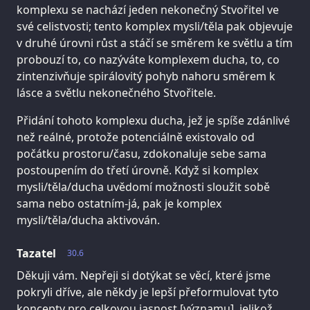
komplexu se nachází jeden nekonečný Stvořitel ve
své celistvosti; tento komplex mysli/těla pak objevuje
v druhé úrovni růst a stáčí se směrem ke světlu a tím
probouzí to, co nazýváte komplexem ducha, to, co
zintenzivňuje spirálovitý pohyb nahoru směrem k
lásce a světlu nekonečného Stvořitele.
Přidání tohoto komplexu ducha, jež je spíše zdánlivé
než reálné, protože potenciálně existovalo od
počátku prostoru/času, zdokonaluje sebe sama
postoupením do třetí úrovně. Když si komplex
mysli/těla/ducha uvědomí možnosti sloužit sobě
sama nebo ostatním-já, pak je komplex
mysli/těla/ducha aktivován.
Tazatel
30.6
Děkuji vám. Nepřeji si dotýkat se věcí, které jsme
pokryli dříve, ale někdy je lepší přeformulovat tyto
koncepty pro celkovou jasnost [významu], jelikož