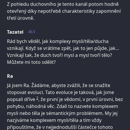
Z pohledu duchovního je tento kanál potom hodně
otevřený díky nepotřebě charakteristiky zapomnění
třetí úrovně.
Tazatel
30.5
Rád bych věděl, jak komplexy mysli/těla/ducha
vznikají. Když se vrátíme zpět, jak to jen půjde, jak…
Vznikají tak, že duch tvoří mysl a mysl tvoří tělo?
Můžete mi toto sdělit?
Ra
Já jsem Ra. Žádáme, abyste zvážili, že se snažíte
stopovat evoluci. Tato evoluce je taková, jak jsme
2
popsali dříve
, že první je vědomí, v první úrovni, bez
pohybu, náhodná věc. Zdali to nazvete komplexem
mysli nebo těla je sémantickým problémem. My jej
nazýváme komplexem mysli/těla a tím vždy
připouštíme, že v nejjednodušší částečce tohoto