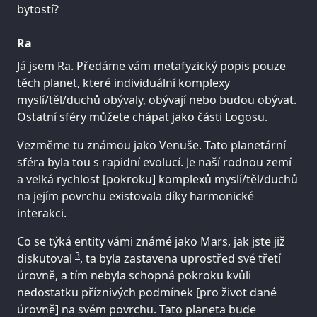
bytostí?
Ra
Já jsem Ra. Předáme vám metafyzický popis pouze
těch planet, které individuální komplexy
myslí/těl/duchů obývaly, obývají nebo budou obývat.
Ostatní sféry můžete chápat jako části Logosu.
Vezměme tu známou jako Venuše. Tato planetární
sféra byla tou s rapidní evolucí. Je naší rodnou zemí
a velká rychlost [pokroku] komplexů myslí/těl/duchů
na jejím povrchu existovala díky harmonické
interakci.
Co se týká entity vámi známé jako Mars, jak jste již
3
diskutoval
, ta byla zastavena uprostřed své třetí
úrovně, a tím nebyla schopná pokroku kvůli
nedostatku příznivých podmínek [pro život dané
úrovně] na svém povrchu. Tato planeta bude