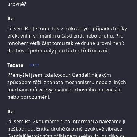
úrovně?
Ra
Já jsem Ra. Je tomu tak v izolovaných případech díky
efektivním vnímáním u části entit nebo druhu. Pro
mnohem větší část tomu tak ve druhé úrovni není;
duchovní potenciály jsou těch z třetí úrovně.
Tazatel
30.13
Přemýšlel jsem, zda kocour Gandalf nějakým
způsobem těžil z tohoto mechanismu nebo z jiných
mechanismů ve zvyšování duchovního potenciálu
nebo porozumění.
Ra
Já jsem Ra. Zkoumáme tuto informaci a nalézáme ji
neškodnou. Entita druhé úrovně, zvukové vibrace
Gandalf je vzácným příkladem svého druhu díky za