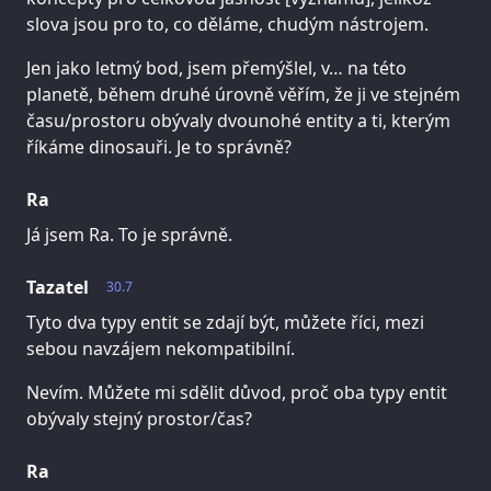
slova jsou pro to, co děláme, chudým nástrojem.
Jen jako letmý bod, jsem přemýšlel, v… na této
planetě, během druhé úrovně věřím, že ji ve stejném
času/prostoru obývaly dvounohé entity a ti, kterým
říkáme dinosauři. Je to správně?
Ra
Já jsem Ra. To je správně.
Tazatel
30.7
Tyto dva typy entit se zdají být, můžete říci, mezi
sebou navzájem nekompatibilní.
Nevím. Můžete mi sdělit důvod, proč oba typy entit
obývaly stejný prostor/čas?
Ra