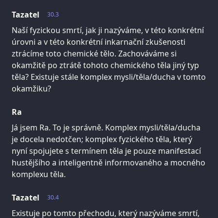
Tazatel
30.3
Naší fyzickou smrtí, jak ji nazýváme, v této konkrétní
úrovni a v této konkrétní inkarnační zkušenosti
ztrácíme toto chemické tělo. Zachováváme si
okamžitě po ztrátě tohoto chemického těla jiný typ
těla? Existuje stále komplex mysli/těla/ducha v tomto
okamžiku?
Ra
Já jsem Ra. To je správně. Komplex mysli/těla/ducha
je docela nedotčen; komplex fyzického těla, který
nyní spojujete s termínem těla je pouze manifestací
hustějšího a inteligentně informovaného a mocného
komplexu těla.
Tazatel
30.4
Existuje po tomto přechodu, který nazýváme smrtí,