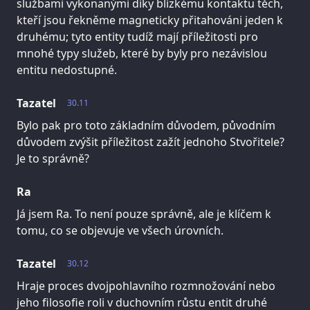
službami vykonanými díky blízkému kontaktu těch,
kteří jsou řekněme magneticky přitahováni jeden k
druhému; tyto entity tudíž mají příležitosti pro
mnohé typy služeb, které by byly pro nezávislou
entitu nedostupné.
Tazatel
30.11
Bylo pak pro toto základním důvodem, původním
důvodem zvýšit příležitost zažít jednoho Stvořitele?
Je to správně?
Ra
Já jsem Ra. To není pouze správně, ale je klíčem k
tomu, co se objevuje ve všech úrovních.
Tazatel
30.12
Hraje proces dvojpohlavního rozmnožování nebo
jeho filosofie roli v duchovním růstu entit druhé