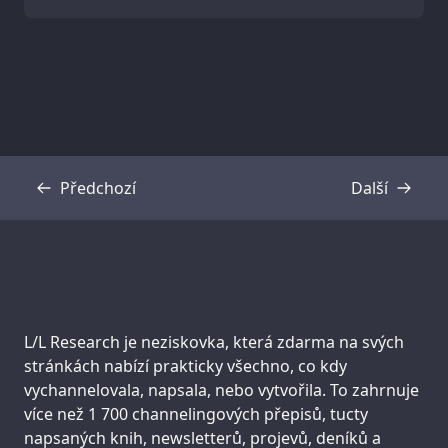
Předchozí
Další
Přepis
Přepis
Support us:
L/L Research je neziskovka, která zdarma na svých
stránkách nabízí prakticky všechno, co kdy
vychannelovala, napsala, nebo vytvořila. To zahrnuje
více než 1 700 channelingových přepisů, tucty
napsaných knih, newsletterů, projevů, deníků a