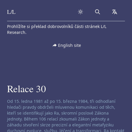
L/L
Search
collapse
Skip to content
Prohlížíte si překlad dobrovolníků části stránek L/L
Research.
English site
Relace 30
Zřeknutí se odpovědnosti za channeling:
Od 15. ledna 1981 až po 15. března 1984, tři odhodlaní
hledači pravdy obdrželi mluvenou komunikaci od těch,
kteří se identifikují jako Ra, skromní poslové Zákona
jednoty. Během 106 relací zkoumali Zákon jednoty a
záhadu stvoření skrze precizní a elegantní metafyziku
duchovní evoluce, službu, léčení a transformaci. Ra kontakt