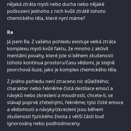
nějaká ztráta mysli nebo ducha nebo nějaké
poškození jednoho z nich kvůli ztrátě tohoto
chemického těla, které nyní máme?
Ra
Já jsem Ra. Z vašeho pohledu existuje velká ztráta
komplexu mysli kvůli faktu, že mnoho z aktivit
mentální povahy, které jste si během zkušenosti
tohoto kontinua prostoru/času vědomi, je stejně
povrchová iluze, jako je komplex chemického těla.
Z jiného pohledu není ztraceno nic důležitého;
charakter nebo řekněme čistá destilace emocí a
návyků nebo zkreslení a moudrosti, chcete-li, se
stávají poprvé zřetelnými, řekněme; tyto čisté emoce
a vědomosti a návyky/zkreslení jsou během
zkušenosti fyzického života z větší části buď
ignorovány nebo podhodnoceny.