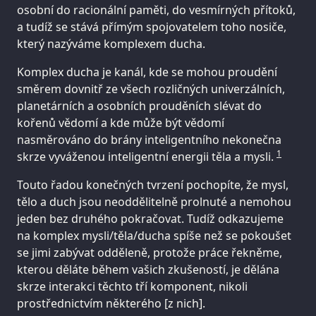
osobní do racionální paměti, do vesmírných přítoků,
a tudíž se stává přímým spojovatelem toho nosiče,
který nazýváme komplexem ducha.
Komplex ducha je kanál, kde se mohou proudění
směrem dovnitř ze všech rozličných univerzálních,
planetárních a osobních prouděních slévat do
kořenů vědomí a kde může být vědomí
nasměrováno do brány inteligentního nekonečna
1
skrze vyváženou inteligentní energii těla a mysli.
Touto řadou konečných tvrzení pochopíte, že mysl,
tělo a duch jsou neoddělitelně prolnuté a nemohou
jeden bez druhého pokračovat. Tudíž odkazujeme
na komplex mysli/těla/ducha spíše než se pokoušet
se jimi zabývat odděleně, protože práce řekněme,
kterou děláte během vašich zkušeností, je dělána
skrze interakci těchto tří komponent, nikoli
prostřednictvím některého [z nich].