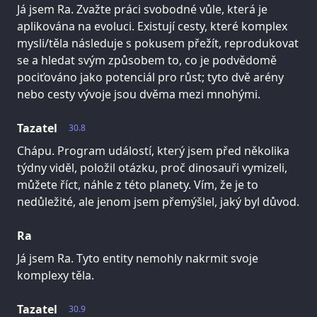
Já jsem Ra. Zvažte práci svobodné vůle, která je
aplikována na evoluci. Existují cesty, které komplex
mysli/těla následuje s pokusem přežít, reprodukovat
se a hledat svým způsobem to, co je podvědomě
pociťováno jako potenciál pro růst; tyto dvě arény
nebo cesty vývoje jsou dvěma mezi mnohými.
Tazatel
30.8
Chápu. Program událostí, který jsem před několika
týdny viděl, položil otázku, proč dinosauři vymizeli,
můžete říct, náhle z této planety. Vím, že je to
nedůležité, ale jenom jsem přemýšlel, jaký byl důvod.
Ra
Já jsem Ra. Tyto entity nemohly nakrmit svoje
komplexy těla.
Tazatel
30.9