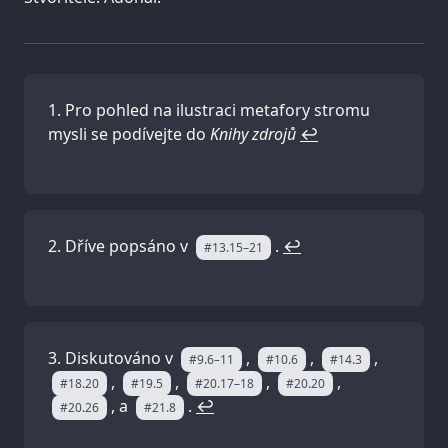
Pro pohled na ilustraci metafory stromu
mysli se podívejte do
Knihy zdrojů
↩
Dříve popsáno v
.
↩
#13.15–21
Diskutováno v
,
,
,
#9.6–11
#10.6
#14.3
,
,
,
,
#18.20
#19.5
#20.17–18
#20.20
, a
.
↩
#20.26
#21.8