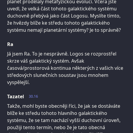
planet prodělaly metafyzickou evoluci. Včera jste
uvedl, že velká část tohoto galaktického systému
duchovně přebývá jako část Logosu. Myslíte tímto,
že hvězdy blíže ke středu tohoto galaktického
systému nemají planetární systémy? Je to správně?
Ra
Já jsem Ra. To je nesprávně. Logos se rozprostřel
skrze váš galaktický systém. Avšak
časová/prostorová kontinua některých z vašich více
středových slunečních soustav jsou mnohem
vyspělejší.
Tazatel
30.16
Takže, mohl byste obecněji říci, že jak se dostáváte
blíže ke středu tohoto hlavního galaktického
systému, že se tam nachází vyšší duchovní úroveň,
použiji tento termín, nebo že je tato obecná