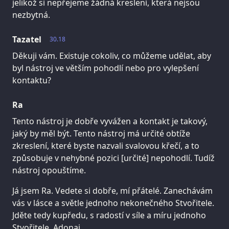
jelikož si nepřejeme žádná kreslení, která nejsou
nezbytná.
Tazatel
30.18
Děkuji vám. Existuje cokoliv, co můžeme udělat, aby
byl nástroj ve větším pohodlí nebo pro vylepšení
kontaktu?
Ra
Tento nástroj je dobře vyvážen a kontakt je takový,
jaký by měl být. Tento nástroj má určité obtíže
zkreslení, které byste nazvali svalovou křečí, a to
způsobuje v nehybné pozici [určité] nepohodlí. Tudíž
nástroj opouštíme.
Já jsem Ra. Vedete si dobře, mí přátelé. Zanechávám
vás v lásce a světle jednoho nekonečného Stvořitele.
Jděte tedy kupředu, s radostí v síle a míru jednoho
Stvořitele. Adonai.