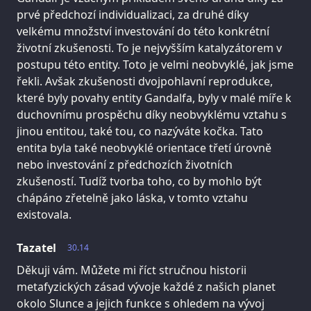
prvé předchozí individualizaci, za druhé díky
velkému množství investování do této konkrétní
životní zkušenosti. To je nejvyšším katalyzátorem v
postupu této entity. Toto je velmi neobvyklé, jak jsme
řekli. Avšak zkušenosti dvojpohlavní reprodukce,
které byly povahy entity Gandalfa, byly v malé míře k
duchovnímu prospěchu díky neobvyklému vztahu s
jinou entitou, také tou, co nazýváte kočka. Tato
entita byla také neobvyklé orientace třetí úrovně
nebo investování z předchozích životních
zkušeností. Tudíž tvorba toho, co by mohlo být
chápáno zřetelně jako láska, v tomto vztahu
existovala.
Tazatel
30.14
Děkuji vám. Můžete mi říct stručnou historii
metafyzických zásad vývoje každé z našich planet
okolo Slunce a jejich funkce s ohledem na vývoj