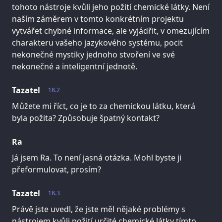
tohoto nástroje kvůli jeho požití chemické látky. Není
naším záměrem v tomto konkrétním projektu
vytvářet chybné informace, ale vyjádřit, v omezujícím
charakteru vašeho jazykového systému, pocit
nekonečné mystiky jednoho stvoření ve své
nekonečné a inteligentní jednotě.
Tazatel
18.2
Můžete mi říct, co je to za chemickou látku, která
byla požita? Způsobuje špatný kontakt?
Ra
Já jsem Ra. To není jasná otázka. Mohl byste ji
přeformulovat, prosím?
Tazatel
18.3
Právě jste uvedl, že jste měl nějaké problémy s
nástrojem kvůli požití určité chemické látky tímto