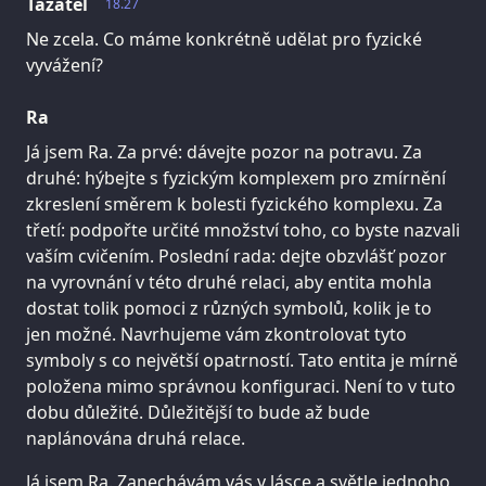
Tazatel
18.27
Ne zcela. Co máme konkrétně udělat pro fyzické
vyvážení?
Ra
Já jsem Ra. Za prvé: dávejte pozor na potravu. Za
druhé: hýbejte s fyzickým komplexem pro zmírnění
zkreslení směrem k bolesti fyzického komplexu. Za
třetí: podpořte určité množství toho, co byste nazvali
vaším cvičením. Poslední rada: dejte obzvlášť pozor
na vyrovnání v této druhé relaci, aby entita mohla
dostat tolik pomoci z různých symbolů, kolik je to
jen možné. Navrhujeme vám zkontrolovat tyto
symboly s co největší opatrností. Tato entita je mírně
položena mimo správnou konfiguraci. Není to v tuto
dobu důležité. Důležitější to bude až bude
naplánována druhá relace.
Já jsem Ra. Zanechávám vás v lásce a světle jednoho