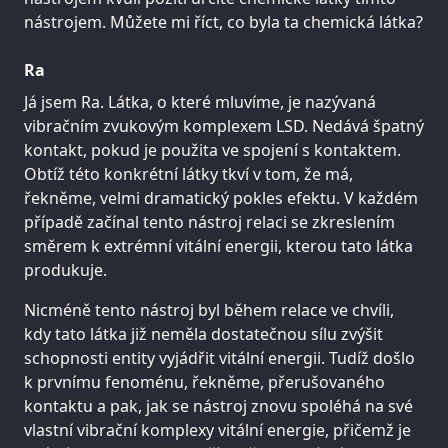
nástrojem. Můžete mi říct, co byla ta chemická látka?
Ra
Já jsem Ra. Látka, o které mluvíme, je nazývaná
vibračním zvukovým komplexem LSD. Nedává špatný
kontakt, pokud je použita ve spojení s kontaktem.
Obtíž této konkrétní látky tkví v tom, že má,
řekněme, velmi dramatický pokles efektu. V každém
případě začínal tento nástroj relaci se zkreslením
směrem k extrémní vitální energii, kterou tato látka
produkuje.
Nicméně tento nástroj byl během relace ve chvíli,
kdy tato látka již neměla dostatečnou sílu zvýšit
schopnosti entity vyjádřit vitální energii. Tudíž došlo
k prvnímu fenoménu, řekněme, přerušovaného
kontaktu a pak, jak se nástroj znovu spoléhá na své
vlastní vibrační komplexy vitální energie, přičemž je