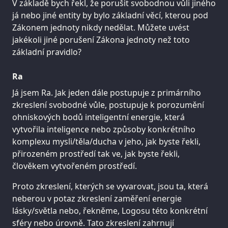
V základě bych řekl, že porušit svobodnou vůli jiného
já nebo jiné entity by bylo základní věcí, kterou pod
Zákonem jednoty nikdy nedělat. Můžete uvést
jakékoli jiné porušení Zákona jednoty než toto
základní pravidlo?
Ra
Já jsem Ra. Jak jeden dále postupuje z primárního
zkreslení svobodné vůle, postupuje k porozumění
ohniskových bodů inteligentní energie, která
vytvořila inteligence nebo způsoby konkrétního
komplexu mysli/těla/ducha v jeho, jak byste řekli,
přirozeném prostředí tak ve, jak byste řekli,
člověkem vytvořeném prostředí.
Proto zkreslení, kterých se vyvarovat, jsou ta, která
neberou v potaz zkreslení zaměření energie
lásky/světla nebo, řekněme, Logosu této konkrétní
sféry nebo úrovně. Tato zkreslení zahrnují