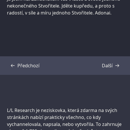
nekonečného Stvořitele. Jděte kupředu, a proto s
radostí, v síle a míru jednoho Stvořitele. Adonai.
Předchozí
Další
Přepis
Přepis
Support us:
L/L Research je neziskovka, která zdarma na svých
stránkách nabízí prakticky všechno, co kdy
vychannelovala, napsala, nebo vytvořila. To zahrnuje