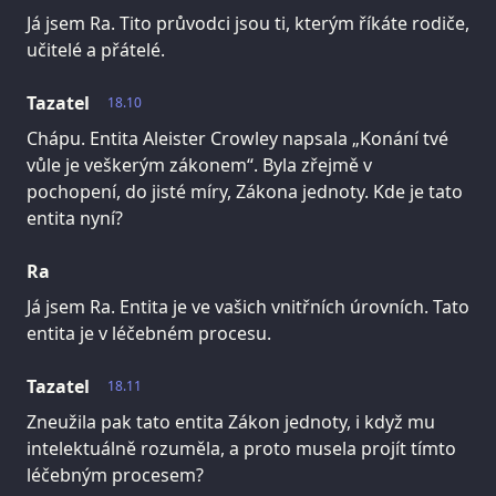
Já jsem Ra. Tito průvodci jsou ti, kterým říkáte rodiče,
učitelé a přátelé.
Tazatel
18.10
Chápu. Entita Aleister Crowley napsala „Konání tvé
vůle je veškerým zákonem“. Byla zřejmě v
pochopení, do jisté míry, Zákona jednoty. Kde je tato
entita nyní?
Ra
Já jsem Ra. Entita je ve vašich vnitřních úrovních. Tato
entita je v léčebném procesu.
Tazatel
18.11
Zneužila pak tato entita Zákon jednoty, i když mu
intelektuálně rozuměla, a proto musela projít tímto
léčebným procesem?