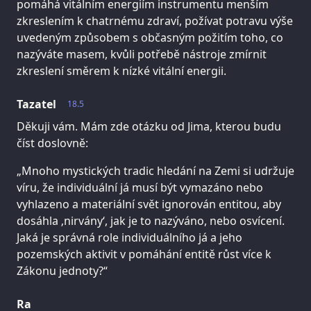
pomáhá vitálním energiím instrumentu menším
zkreslením k chatrnému zdraví, požívat potravu výše
uvedeným způsobem s občasným požitím toho, co
nazýváte masem, kvůli potřebě nástroje zmírnit
zkreslení směrem k nízké vitální energii.
Tazatel
18.5
Děkuji vám. Mám zde otázku od Jima, kterou budu
číst doslovně:
„Mnoho mystických tradic hledání na Zemi si udržuje
víru, že individuální já musí být vymazáno nebo
vyhlazeno a materiální svět ignorován entitou, aby
dosáhla ‚nirvány‘, jak je to nazýváno, nebo osvícení.
Jaká je správná role individuálního já a jeho
pozemských aktivit v pomáhání entitě růst více k
Zákonu jednoty?“
Ra