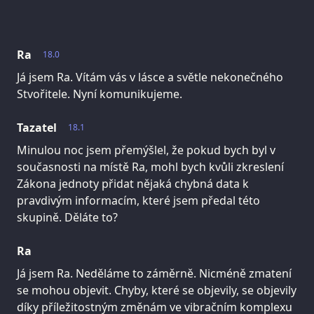
Ra
18.0
Já jsem Ra. Vítám vás v lásce a světle nekonečného
Stvořitele. Nyní komunikujeme.
Tazatel
18.1
Minulou noc jsem přemýšlel, že pokud bych byl v
současnosti na místě Ra, mohl bych kvůli zkreslení
Zákona jednoty přidat nějaká chybná data k
pravdivým informacím, které jsem předal této
skupině. Děláte to?
Ra
Já jsem Ra. Neděláme to záměrně. Nicméně zmatení
se mohou objevit. Chyby, které se objevily, se objevily
díky příležitostným změnám ve vibračním komplexu