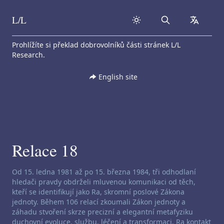
L/L
Search
collapse
Skip to content
Prohlížíte si překlad dobrovolníků části stránek L/L
Research.
English site
Relace 18
Zřeknutí se odpovědnosti za channeling:
Od 15. ledna 1981 až po 15. března 1984, tři odhodlaní
hledači pravdy obdrželi mluvenou komunikaci od těch,
kteří se identifikují jako Ra, skromní poslové Zákona
jednoty. Během 106 relací zkoumali Zákon jednoty a
záhadu stvoření skrze precizní a elegantní metafyziku
duchovní evoluce, službu, léčení a transformaci. Ra kontakt