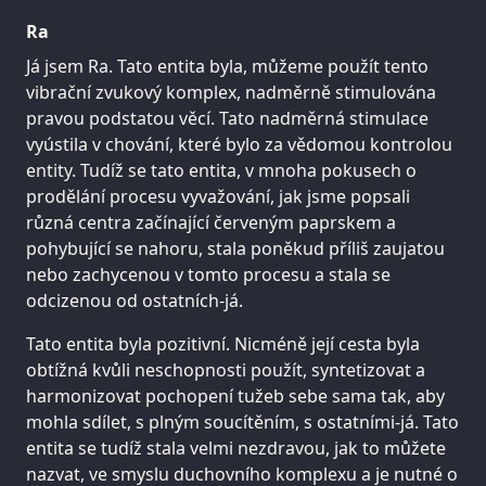
Ra
Já jsem Ra. Tato entita byla, můžeme použít tento
vibrační zvukový komplex, nadměrně stimulována
pravou podstatou věcí. Tato nadměrná stimulace
vyústila v chování, které bylo za vědomou kontrolou
entity. Tudíž se tato entita, v mnoha pokusech o
prodělání procesu vyvažování, jak jsme popsali
různá centra začínající červeným paprskem a
pohybující se nahoru, stala poněkud příliš zaujatou
nebo zachycenou v tomto procesu a stala se
odcizenou od ostatních-já.
Tato entita byla pozitivní. Nicméně její cesta byla
obtížná kvůli neschopnosti použít, syntetizovat a
harmonizovat pochopení tužeb sebe sama tak, aby
mohla sdílet, s plným soucítěním, s ostatními-já. Tato
entita se tudíž stala velmi nezdravou, jak to můžete
nazvat, ve smyslu duchovního komplexu a je nutné o