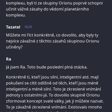
komplexu, byli ti ze skupiny Orionu poprvé schopni
učinit vážné zásahy do vědomí planetárního
komplexu.
Tazatel
18.25
Můžete mi říct konkrétně, co dovolilo, aby byly ty
nejvíce závažné z těchto zásahů skupinou Orionu
učiněny?
Ra
Já jsem Ra. Toto bude poslední plná otázka.
Konkrétně ti, kteří jsou silní, inteligentní atd. mají
pokušení se cítit odlišně od těch, kteří jsou méně
inteligentní a méně silní. Toto je zkreslené vnímání
jednoty s ostatními-já. To dovolilo skupině Orionu
zformovat koncept svaté války, jak ji můžete nazvat.
To je závažně zkreslené vnímání. Existovalo mnoho