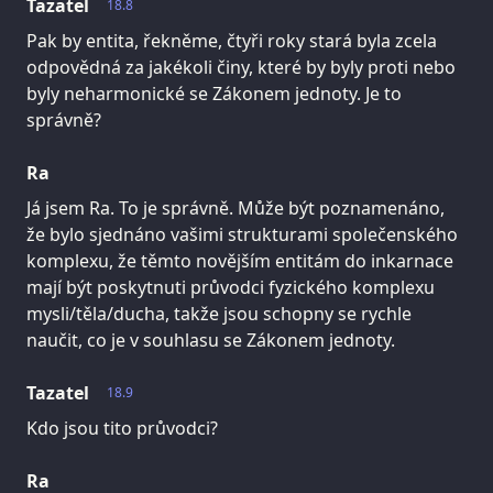
Tazatel
18.8
Pak by entita, řekněme, čtyři roky stará byla zcela
odpovědná za jakékoli činy, které by byly proti nebo
byly neharmonické se Zákonem jednoty. Je to
správně?
Ra
Já jsem Ra. To je správně. Může být poznamenáno,
že bylo sjednáno vašimi strukturami společenského
komplexu, že těmto novějším entitám do inkarnace
mají být poskytnuti průvodci fyzického komplexu
mysli/těla/ducha, takže jsou schopny se rychle
naučit, co je v souhlasu se Zákonem jednoty.
Tazatel
18.9
Kdo jsou tito průvodci?
Ra