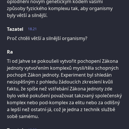
oplodněni novým genetickým kódem vašimi
způsoby fyzického komplexu tak, aby organismy
byly větší a silnější.
Tazatel
18.21
Proč chtěli větší a silnější organismy?
Ra
Ti od Jahve se pokoušeli vytvořit pochopení Zákona
jednoty vytvořením komplexů mysli/těla schopných
pochopit Zákon jednoty. Experiment byl shledán
neúspěšným z pohledu žádoucích zkreslení kvůli
faktu, že spíše než vstřebání Zákona jednoty zde
bylo velké pokušení považovat takzvaný společenský
komplex nebo pod-komplex za elitu nebo za odlišný
a lepší než ostatní-já, což je jedna z technik službě
sobě samému.