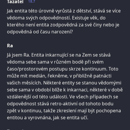
Tazatel
18.7
Jak entita této úrovně vyrůstá z dětství, stává se více
vědoma svých odpovědností. Existuje věk, do
kterého není entita zodpovědná za své činy nebo je
odpovědná od času narození?
Ra
Já jsem Ra. Entita inkarnující se na Zem se stává
vědoma sebe sama v různém bodě při svém
časo/prostorovém postupu skrze kontinuum. Toto
může mít medián, řekněme, v přibližně patnácti
vašich měsících. Některé entity se stanou vědomými
sebe sama v období blíže k inkarnaci, některé v době
vzdálenější od této události. Ve všech případech se
odpovědnost stává retro-aktivní od tohoto bodu
zpět v kontinuu, takže zkreslení mají být pochopena
entitou a vyrovnána, jak se entita učí.