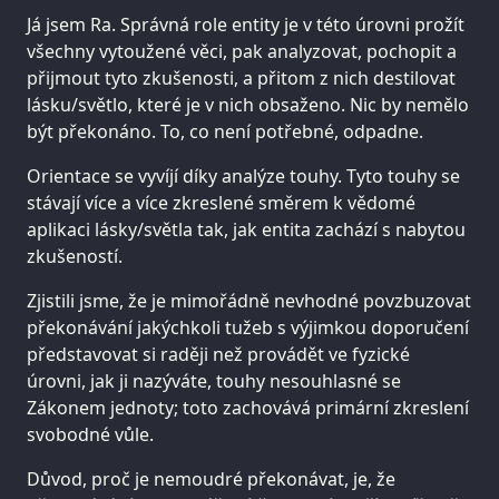
Já jsem Ra. Správná role entity je v této úrovni prožít
všechny vytoužené věci, pak analyzovat, pochopit a
přijmout tyto zkušenosti, a přitom z nich destilovat
lásku/světlo, které je v nich obsaženo. Nic by nemělo
být překonáno. To, co není potřebné, odpadne.
Orientace se vyvíjí díky analýze touhy. Tyto touhy se
stávají více a více zkreslené směrem k vědomé
aplikaci lásky/světla tak, jak entita zachází s nabytou
zkušeností.
Zjistili jsme, že je mimořádně nevhodné povzbuzovat
překonávání jakýchkoli tužeb s výjimkou doporučení
představovat si raději než provádět ve fyzické
úrovni, jak ji nazýváte, touhy nesouhlasné se
Zákonem jednoty; toto zachovává primární zkreslení
svobodné vůle.
Důvod, proč je nemoudré překonávat, je, že