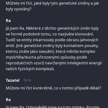
Můžete mi říct, jaké byly tyto genetické změny a jak
byly vyvolány?
Ra
Já jsem Ra. Některé z těchto genetických změn byly
ve formě podobné tomu, co nazýváte klonování.
Tudíž se entity inkarnovaly podle obrazu Jahvových
entit. Jiné genetické změny byly kontaktem povahy,
kterou znáte jako sexuální, která měnila komplex
mysli/těla/ducha přirozenými způsoby podle
reprodukčních vzorů navrženými inteligentní energií
vašich fyzických komplexů.
Tazatel
18.16
Můžete mi říct konkrétně, co v tomto případě dělali?
Ra
Já jsem Ra. Odpověděli jsme na tuto otázku. Prosím