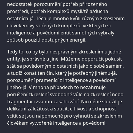
nedostatek porozumění potřeb přirozeného
prostředí, potřeb komplexů mysli/těla/ducha
ostatních-já. Těch je mnoho kvůli různým zkreslením
člověkem vytvořených komplexů, ve kterých si
inteligence a povědomí entit samotných vybraly
způsob použití dostupných energií.
Tedy to, co by bylo nesprávným zkreslením u jedné
entity, je správné u jiné. Můžeme doporučit pokusit
stát se povědomým o ostatních jako o sobě samém,
a tudíž konat ten čin, který je potřebný jinému-já,
porozumění pramenící z inteligence a povědomí
jiného-já. V mnoha případech to nezahrnuje
porušení zkreslení svobodné vůle na zkreslení nebo
fragmentaci zvanou zasahování. Nicméně sloužit je
delikátní záležitost a soucit, citlivost a schopnost
vcítit se jsou nápomocné pro vyhnutí se zkreslením
člověkem vytvořené inteligence a povědomí.