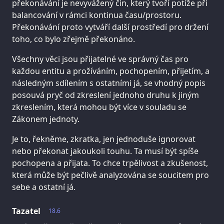
překonávání je nevyvážený čin, který tvoří potíže při
balancování v rámci kontinua času/prostoru.
Překonávání proto vytváří další prostředí pro držení
toho, co bylo zřejmě překonáno.
Všechny věci jsou přijatelné ve správný čas pro
každou entitu a prožíváním, pochopením, přijetím, a
následným sdílením s ostatními já, se vhodný popis
posouvá pryč od zkreslení jednoho druhu k jiným
zkreslením, která mohou být více v souladu se
Zákonem jednoty.
Je to, řekněme, zkratka, jen jednoduše ignorovat
nebo překonat jakoukoli touhu. Ta musí být spíše
pochopena a přijata. To chce trpělivost a zkušenost,
která může být pečlivě analyzována se soucitem pro
sebe a ostatní já.
Tazatel
18.6