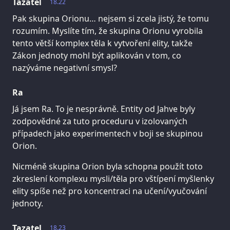
Tazatel
18.22
Pak skupina Orionu… nejsem si zcela jistý, že tomu
rozumím. Myslíte tím, že skupina Orionu vyrobila
tento větší komplex těla k vytvoření elity, takže
Zákon jednoty mohl být aplikován v tom, co
nazýváme negativní smysl?
Ra
Já jsem Ra. To je nesprávně. Entity od Jahve byly
zodpovědné za tuto proceduru v izolovaných
případech jako experimentech v boji se skupinou
Orion.
Nicméně skupina Orion byla schopna použít toto
zkreslení komplexu mysli/těla pro vštípení myšlenky
elity spíše než pro koncentraci na učení/vyučování
jednoty.
Tazatel
18.23