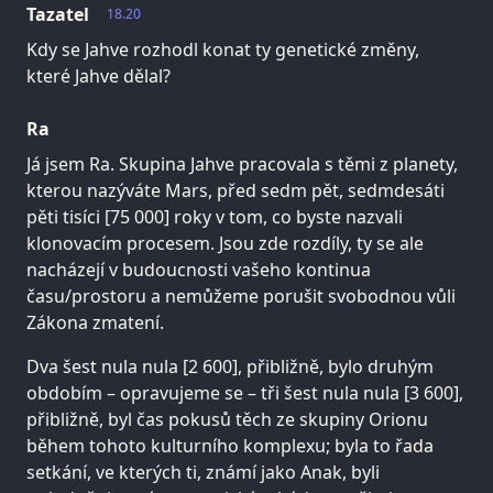
Tazatel
18.20
Kdy se Jahve rozhodl konat ty genetické změny,
které Jahve dělal?
Ra
Já jsem Ra. Skupina Jahve pracovala s těmi z planety,
kterou nazýváte Mars, před sedm pět, sedmdesáti
pěti tisíci [75 000] roky v tom, co byste nazvali
klonovacím procesem. Jsou zde rozdíly, ty se ale
nacházejí v budoucnosti vašeho kontinua
času/prostoru a nemůžeme porušit svobodnou vůli
Zákona zmatení.
Dva šest nula nula [2 600], přibližně, bylo druhým
obdobím – opravujeme se – tři šest nula nula [3 600],
přibližně, byl čas pokusů těch ze skupiny Orionu
během tohoto kulturního komplexu; byla to řada
setkání, ve kterých ti, známí jako Anak, byli