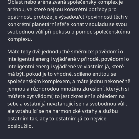
Oblast nebo aréna zvaná společenský komplex je
arénou, ve které nejsou konkrétní potřeby pro
opatrnost, protože je výsadou/ctí/povinností těch v
konkrétní planetární sféře konat v souladu se svou
svobodnou vůlí při pokusu o pomoc společenskému
komplexu.
Máte tedy dvě jednoduché směrnice: povědomí o
inteligentní energii vyjádřené v přírodě, povědomí o
inteligentní energii vyjádřené ve vlastním já, které
má být, pokud je to vhodné, sdíleno entitou se
společenským komplexem, a máte jednu nekonečně
jemnou a různorodou množinu zkreslení, kterých si
můžete být vědomí; to jest zkreslení s ohledem na
sebe a ostatní já nevztahující se na svobodnou vůli,
ale vztahující se na harmonické vztahy a službu
ostatním tak, aby to ostatním-já co nejvíce
posloužilo.