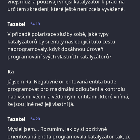
vnější iluzí a používají vnější katalyzátor k práci na
určitém zkreslení, které ještě není zcela vyvážené.
Tazatel
54.19
V případě polarizace služby sobě, jaké typy
katalyzátorů by si entity následující tuto cestu
naprogramovaly, když dosáhnou úroveň
programování svých vlastních katalyzátorů?
Ra
Já jsem Ra. Negativně orientovaná entita bude
programovat pro maximální odloučení a kontrolu
nad všemi věcmi a vědomými entitami, které vnímá,
že jsou jiné než její vlastní já.
Tazatel
54.20
Myslel jsem… Rozumím, jak by si pozitivně
orientovaná entita programovala katalyzátor tak, že