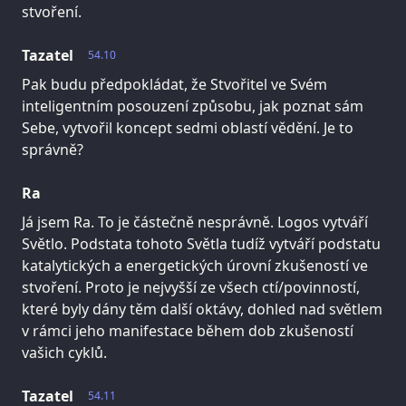
stvoření.
Tazatel
54.10
Pak budu předpokládat, že Stvořitel ve Svém
inteligentním posouzení způsobu, jak poznat sám
Sebe, vytvořil koncept sedmi oblastí vědění. Je to
správně?
Ra
Já jsem Ra. To je částečně nesprávně. Logos vytváří
Světlo. Podstata tohoto Světla tudíž vytváří podstatu
katalytických a energetických úrovní zkušeností ve
stvoření. Proto je nejvyšší ze všech ctí/povinností,
které byly dány těm další oktávy, dohled nad světlem
v rámci jeho manifestace během dob zkušeností
vašich cyklů.
Tazatel
54.11