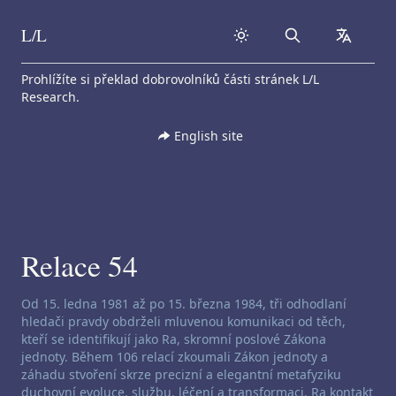
L/L
Search
collapse
Skip to content
Prohlížíte si překlad dobrovolníků části stránek L/L
Research.
English site
Relace 54
Zřeknutí se odpovědnosti za channeling:
Od 15. ledna 1981 až po 15. března 1984, tři odhodlaní
hledači pravdy obdrželi mluvenou komunikaci od těch,
kteří se identifikují jako Ra, skromní poslové Zákona
jednoty. Během 106 relací zkoumali Zákon jednoty a
záhadu stvoření skrze precizní a elegantní metafyziku
duchovní evoluce, službu, léčení a transformaci. Ra kontakt