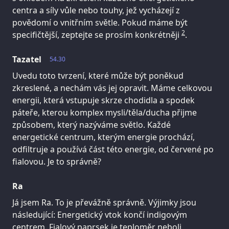
centra a síly vůle nebo touhy, jež vycházejí z
povědomí o vnitřním světle. Pokud máme být
2
specifičtější, zeptejte se prosím konkrétněji
.
Tazatel
54.30
Uvedu toto tvrzení, které může být poněkud
zkreslené, a nechám vás jej opravit. Máme celkovou
energii, která vstupuje skrze chodidla a spodek
páteře, kterou komplex mysli/těla/ducha přijme
způsobem, který nazýváme světlo. Každé
energetické centrum, kterým energie prochází,
odfiltruje a používá část této energie, od červené po
fialovou. Je to správně?
Ra
Já jsem Ra. To je převážně správně. Výjimky jsou
následující: Energetický vtok končí indigovým
centrem. Fialový paprsek je teploměr neboli