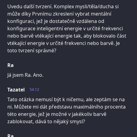
Uvedu další tvrzení. Komplex mysli/těla/ducha si
může díky Prvnímu zkreslení vybrat mentální
konfiguraci, jež je dostatečně vzdálena od
konfigurace inteligentní energie v určité frekvenci
nebo barvě vtékající energie tak, aby blokovalo část
vtékající energie v určité frekvenci nebo barvě. Je
toto tvrzení správné?
Ra
Já jsem Ra. Ano.
Tazatel
54.12
Tato otázka nemusí být k ničemu, ale zeptám se na
ni. Můžete mi dát představu maximálního procenta
této energie, jež je možné v jakékoliv barvě
zablokovat, dává to nějaký smysl?
Ra