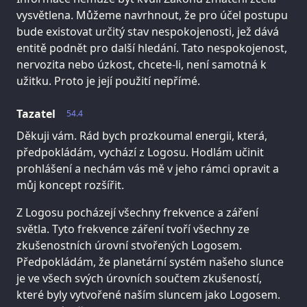
vysvětlena. Můžeme navrhnout, že pro účel postupu
bude existovat určitý stav nespokojenosti, jež dává
entitě podnět pro další hledání. Tato nespokojenost,
nervozita nebo úzkost, chcete-li, není samotná k
užitku. Proto je její použití nepřímé.
Tazatel
54.4
Děkuji vám. Rád bych prozkoumal energii, která,
předpokládám, vychází z Logosu. Hodlám učinit
prohlášení a nechám vás mě v jeho rámci opravit a
můj koncept rozšířit.
Z Logosu pocházejí všechny frekvence a záření
světla. Tyto frekvence záření tvoří všechny ze
zkušenostních úrovní stvořených Logosem.
Předpokládám, že planetární systém našeho slunce
je ve všech svých úrovních součtem zkušeností,
které byly vytvořené naším sluncem jako Logosem.