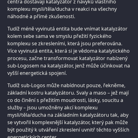
centra dostávají katalyzátor z návyků vlastního
komplexu mysli/těla/ducha v reakci na všechny
náhodné a přímé zkušenosti.
Tudíž méně vyvinutá entita bude vnímat katalyzátor
kolem sebe sama ve smyslu přežití fyzického
komplexu se zkresleními, která jsou preferována.
Více vyvinutá entita, která si je vědoma katalytického
procesu, začne transformovat katalyzátor nabízený
sub-Logosem na katalyzátor, jenž může účinkovat na
vyšší energetická spojení.
Tudíž sub-Logos může nabídnout pouze, řekněme,
základní kostru katalyzátoru. Svaly a maso – jež mají
co do činění s přežitím moudrosti, lásky, soucitu a
služby – jsou umožněny akcí komplexu
mysli/těla/ducha na základním katalyzátoru tak, aby
se vytvořil komplexnější katalyzátor, který pak může
být použitý k utváření zkreslení uvnitř těchto vyšších
energetických center.