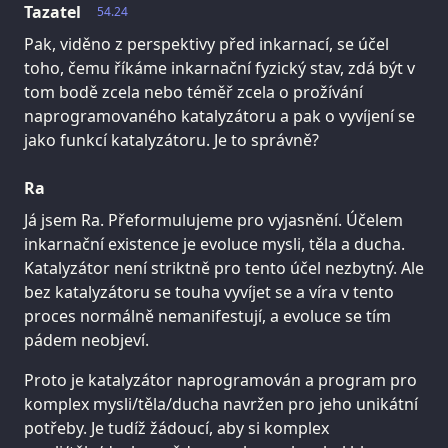
Tazatel
54.24
Pak, viděno z perspektivy před inkarnací, se účel
toho, čemu říkáme inkarnační fyzický stav, zdá být v
tom bodě zcela nebo téměř zcela o prožívání
naprogramovaného katalyzátoru a pak o vyvíjení se
jako funkcí katalyzátoru. Je to správně?
Ra
Já jsem Ra. Přeformulujeme pro vyjasnění. Účelem
inkarnační existence je evoluce mysli, těla a ducha.
Katalyzátor není striktně pro tento účel nezbytný. Ale
bez katalyzátoru se touha vyvíjet se a víra v tento
proces normálně nemanifestují, a evoluce se tím
pádem neobjeví.
Proto je katalyzátor naprogramován a program pro
komplex mysli/těla/ducha navržen pro jeho unikátní
potřeby. Je tudíž žádoucí, aby si komplex