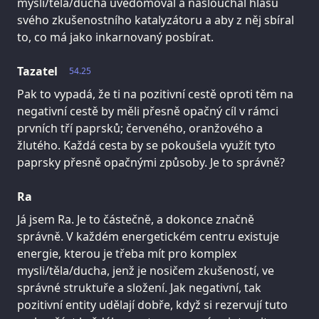
mysli/těla/ducha uvědomoval a naslouchal hlasu
svého zkušenostního katalyzátoru a aby z něj sbíral
to, co má jako inkarnovaný posbírat.
Tazatel
54.25
Pak to vypadá, že ti na pozitivní cestě oproti těm na
negativní cestě by měli přesně opačný cíl v rámci
prvních tří paprsků; červeného, oranžového a
žlutého. Každá cesta by se pokoušela využít tyto
paprsky přesně opačnými způsoby. Je to správně?
Ra
Já jsem Ra. Je to částečně, a dokonce značně
správně. V každém energetickém centru existuje
energie, kterou je třeba mít pro komplex
mysli/těla/ducha, jenž je nosičem zkušeností, ve
správné struktuře a složení. Jak negativní, tak
pozitivní entity udělají dobře, když si rezervují tuto