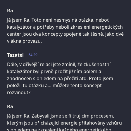
Ra
Já jsem Ra. Toto není nesmyslná otázka, neboť
katalyzátor a potřeby neboli zkreslení energetických
center jsou dva koncepty spojené tak těsně, jako dvě
vlákna provazu.
Tazatel
54.29
Dále, v dřívější relaci jste zmínil, že zkušenostní
katalyzátor byl prvně prožit jižním pólem a
zhodnocen s ohledem na přežití atd. Proto jsem
položil tu otázku a… můžete tento koncept
rozvinout?
Ra
Já jsem Ra. Zabývali jsme se filtrujícím procesem,
kterým jsou přicházející energie přitahovány vzhůru
s ohledem na zkreslení každého energetického