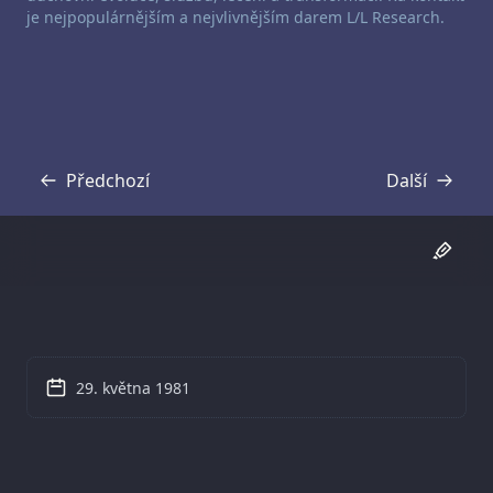
je nejpopulárnějším a nejvlivnějším darem L/L Research.
Předchozí
Další
Přepis
Přepis
29. května 1981