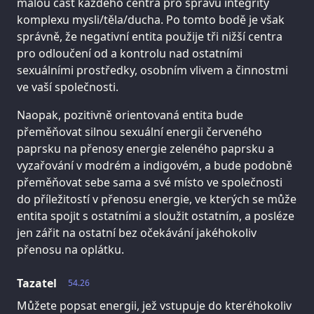
malou část každého centra pro správu integrity
komplexu mysli/těla/ducha. Po tomto bodě je však
správně, že negativní entita použije tři nižší centra
pro odloučení od a kontrolu nad ostatními
sexuálními prostředky, osobním vlivem a činnostmi
ve vaší společnosti.
Naopak, pozitivně orientovaná entita bude
přeměňovat silnou sexuální energii červeného
paprsku na přenosy energie zeleného paprsku a
vyzařování v modrém a indigovém, a bude podobně
přeměňovat sebe sama a své místo ve společnosti
do příležitostí v přenosu energie, ve kterých se může
entita spojit s ostatními a sloužit ostatním, a posléze
jen zářit na ostatní bez očekávání jakéhokoliv
přenosu na oplátku.
Tazatel
54.26
Můžete popsat energii, jež vstupuje do kteréhokoliv