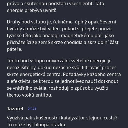
právo a skutečnou podstatu všech entit. Tato
energie přebývá uvnitř.
Druhý bod vstupu je, řekněme, úplný opak Severní
hvězdy a může být viděn, pokud si přejete použít
fyzické tělo jako analogii magnetickému poli, jako
přicházející ze země skrze chodidla a skrz dolní část
páteře.
Tento bod vstupu univerzální světelné energie je
nerozlišitelný, dokud nezačne svůj filtrovací proces
skrze energetická centra. Požadavky každého centra
a efektivita, se kterou se jednotlivec naučí dotknout
se vnitřního světla, rozhodují o způsobu využití
těchto vtoků entitou.
Tazatel
54.28
Využívá pak zkušenostní katalyzátor stejnou cestu?
To může být hloupá otázka.