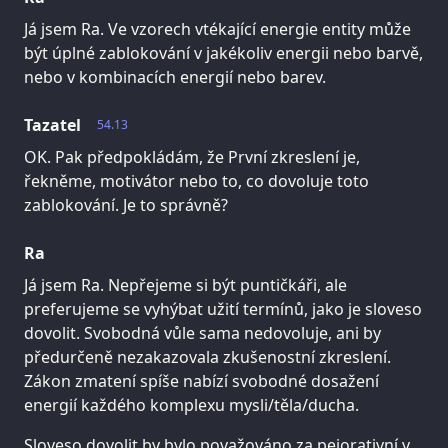
Já jsem Ra. Ve vzorech vtékající energie entity může
být úplné zablokování v jakékoliv energii nebo barvě,
nebo v kombinacích energií nebo barev.
Tazatel
54.13
OK. Pak předpokládám, že První zkreslení je,
řekněme, motivátor nebo to, co dovoluje toto
zablokování. Je to správně?
Ra
Já jsem Ra. Nepřejeme si být puntičkáři, ale
preferujeme se vyhýbat užití termínů, jako je sloveso
dovolit. Svobodná vůle sama nedovoluje, ani by
předurčeně nezakazovala zkušenostní zkreslení.
Zákon zmatení spíše nabízí svobodné dosažení
energií každého komplexu mysli/těla/ducha.
Sloveso dovolit by bylo považováno za pejorativní v