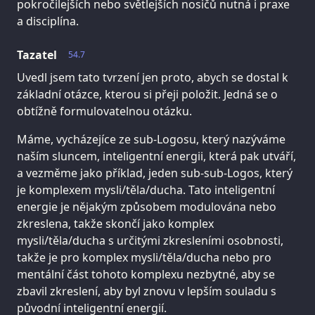
pokročilejších nebo světlejších nosičů nutná i praxe
a disciplína.
Tazatel
54.7
Uvedl jsem tato tvrzení jen proto, abych se dostal k
základní otázce, kterou si přeji položit. Jedná se o
obtížně formulovatelnou otázku.
Máme, vycházejíce ze sub-Logosu, který nazýváme
naším sluncem, inteligentní energii, která pak utváří,
a vezměme jako příklad, jeden sub-sub-Logos, který
je komplexem mysli/těla/ducha. Tato inteligentní
energie je nějakým způsobem modulována nebo
zkreslena, takže skončí jako komplex
mysli/těla/ducha s určitými zkresleními osobnosti,
takže je pro komplex mysli/těla/ducha nebo pro
mentální část tohoto komplexu nezbytné, aby se
zbavil zkreslení, aby byl znovu v lepším souladu s
původní inteligentní energií.