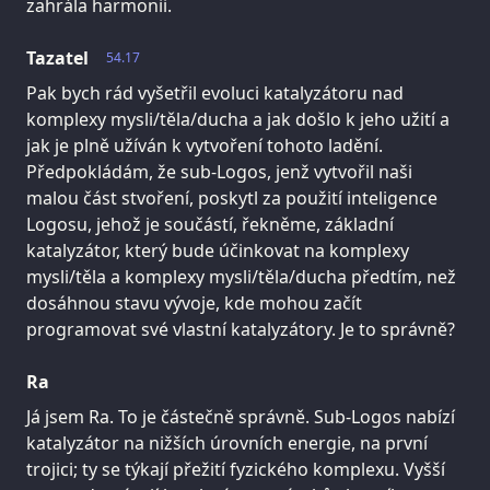
zahrála harmonii.
Tazatel
54.17
Pak bych rád vyšetřil evoluci katalyzátoru nad
komplexy mysli/těla/ducha a jak došlo k jeho užití a
jak je plně užíván k vytvoření tohoto ladění.
Předpokládám, že sub-Logos, jenž vytvořil naši
malou část stvoření, poskytl za použití inteligence
Logosu, jehož je součástí, řekněme, základní
katalyzátor, který bude účinkovat na komplexy
mysli/těla a komplexy mysli/těla/ducha předtím, než
dosáhnou stavu vývoje, kde mohou začít
programovat své vlastní katalyzátory. Je to správně?
Ra
Já jsem Ra. To je částečně správně. Sub-Logos nabízí
katalyzátor na nižších úrovních energie, na první
trojici; ty se týkají přežití fyzického komplexu. Vyšší