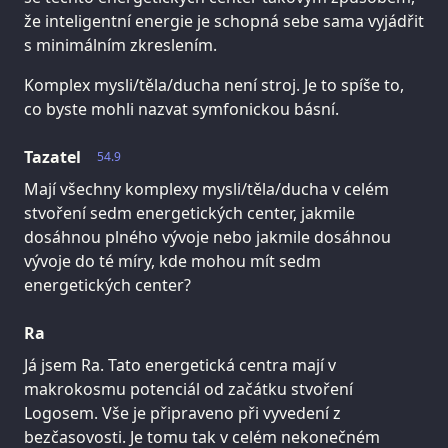
že inteligentní energie je schopná sebe sama vyjádřit
s minimálním zkreslením.
Komplex mysli/těla/ducha není stroj. Je to spíše to,
co byste mohli nazvat symfonickou básní.
Tazatel
54.9
Mají všechny komplexy mysli/těla/ducha v celém
stvoření sedm energetických center, jakmile
dosáhnou plného vývoje nebo jakmile dosáhnou
vývoje do té míry, kde mohou mít sedm
energetických center?
Ra
Já jsem Ra. Tato energetická centra mají v
makrokosmu potenciál od začátku stvoření
Logosem. Vše je připraveno při vyvedení z
bezčasovosti. Je tomu tak v celém nekonečném