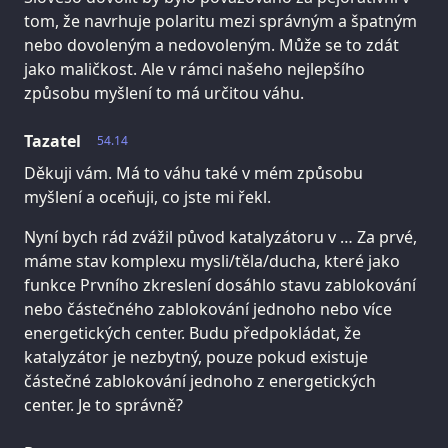
tom, že navrhuje polaritu mezi správným a špatným
nebo dovoleným a nedovoleným. Může se to zdát
jako maličkost. Ale v rámci našeho nejlepšího
způsobu myšlení to má určitou váhu.
Tazatel
54.14
Děkuji vám. Má to váhu také v mém způsobu
myšlení a oceňuji, co jste mi řekl.
Nyní bych rád zvážil původ katalyzátoru v … Za prvé,
máme stav komplexu mysli/těla/ducha, které jako
funkce Prvního zkreslení dosáhlo stavu zablokování
nebo částečného zablokování jednoho nebo více
energetických center. Budu předpokládat, že
katalyzátor je nezbytný, pouze pokud existuje
částečné zablokování jednoho z energetických
center. Je to správně?