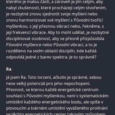
kterého je malou částí, a zároveň je jím celým, aby
nabyl zkušeností, které procházejí celým stvořením,
je nezbytné znovu sjednotit svoje myšlení nebo
znovu harmonizovat své myšlení s Původní tvořící
myšlenkou, s její přesnou vibrací nebo, řekněme, s
její frekvencí vibrace. Aby to mohl udělat, je nezbytné
disciplinovat osobnost, aby se přesně přizpůsobila
Původní myšlence nebo Původní vibraci, a to je
rozděleno na sedm oblastí disciplín, kde každá
odpovídá jedné z barev spektra. Je to správně?
Ra
Já jsem Ra. Toto tvrzení, ačkoliv je správné, sebou
nese velký potenciál pro jeho nepochopení.
Přesnost, se kterou každé energetické centrum
souhlasí s Původní myšlenkou, není v systematickém
umístění každého energetického bodu, ale spíše v
plovoucím a tvárném umístění vyváženého prolínání
se těchto energetických center takovým způsobem,