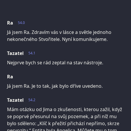
Ra
54.0
Já jsem Ra. Zdravím vás v lásce a světle jednoho
nekonečného Stvořitele. Nyní komunikujeme.
Tazatel
54.1
Nejprve bych se rád zeptal na stav nástroje.
Ra
Já jsem Ra. Je to tak, jak bylo dříve uvedeno.
Tazatel
54.2
Mám otázku od Jima o zkušenosti, kterou zažil, když
se poprvé přesunul na svůj pozemek, a při níž mu
bylo sděleno: „Klíč k přežití přichází nepřímo, skrze
nervozitu.“ Entita byla Angelica. Můžete mu o tom