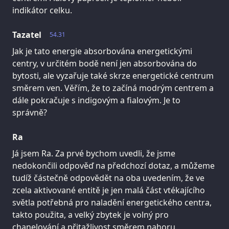
indikátor celku.
Tazatel
54.31
Jak je tato energie absorbována energetickými
centry, v určitém bodě není jen absorbována do
bytosti, ale vyzařuje také skrze energetické centrum
směrem ven. Věřím, že to začíná modrým centrem a
dále pokračuje s indigovým a fialovým. Je to
správně?
Ra
Já jsem Ra. Za prvé bychom uvedli, že jsme
nedokončili odpověď na předchozí dotaz, a můžeme
tudíž částečně odpovědět na oba uvedením, že ve
zcela aktivované entitě je jen malá část vtékajícího
světla potřebná pro naladění energetického centra,
takto použita, a velký zbytek je volný pro
chanelování a přitažlivost směrem nahoru.