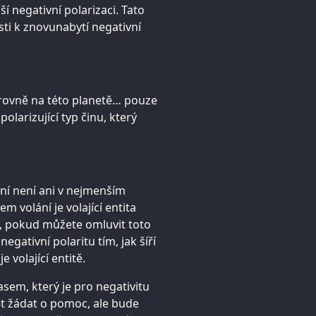
ší negativní polarizaci. Tato
sti k znovunabytí negativní
úrovně na této planetě… pouze
polarizující typ činu, který
ní není ani v nejmenším
volání je volající entita
í, pokud můžete omluvit toto
gativní polaritu tím, jak šíří
e volající entitě.
asem, který je pro negativitu
et žádat o pomoc, ale bude