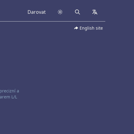
Darovat
Search
collapsed
English site
precizní a
darem L/L