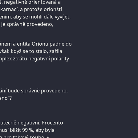
ě, negativně orientovaná a
karnací, a protože orionští
ením, aby se mohli dále vyvíjet,
 je správně provedeno,
pánem a entita Orionu padne do
však když se to stalo, zažila
lex ztrátu negativní polarity
ování bude správně provedeno.
eno“?
kutečně negativní. Procento
usí blížit 99 %, aby byla
a pro takový souboj v