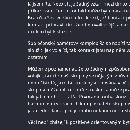
Já jsem Ra. Neexistuje žádný vztah mezi tímt
přikazování. Tento kontakt může být charakter
Bratrů a Sester zármutku, kde ti, jež kontakt př
kontakt připravit tím, že obětovali vnější a na
účelem být k službě.
Společenský paměťový komplex Ra se nabízí ta
sloužit. Jak volající, tak kontakt jsou naplnění v
ostatním.
Můžeme poznamenat, že to žádným způsobem 
volající, tak ti z naší skupiny se nějakým způs
nebo čistotě, jako ta, která byla popsána v při
skupina může mít mnohá zkreslení a může pra
tak jako mohou ti z Ra. Prvořadá touha sloužit
harmoniemi vibračních komplexů této skupiny 
jako jeden kanál pro jednoho nekonečného Stv
Věci nepřicházejí k pozitivně orientovaným byt