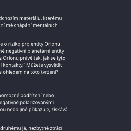
ředchozím materiálu, kterému
sní mé chápání mentálních
se o riziko pro entity Orionu
né negativní planetární entity
 Orionu právě tak, jak se tyto
í kontakty.“ Můžete vysvětlit
 s ohledem na toto tvrzení?
 nápomocné podřízení nebo
negativně polarizovanými
inou nebo jiné přikazuje, získává
 druhému já, nezbytně ztrácí