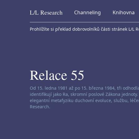
L/L
Research
Channeling
Knihovna
Skip to content
Prohlížíte si překlad dobrovolníků části stránek L/L 
Relace 55
Zřeknutí se odpovědnosti za channeling:
Od 15. ledna 1981 až po 15. března 1984, tři odhodl
identifikují jako Ra, skromní poslové Zákona jednoty
elegantní metafyziku duchovní evoluce, službu, léče
Research.