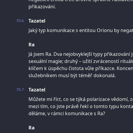
přikazování.
Tazatel
55.6
Jaký typ komunikace s entitou Orionu by negat
Ra
Já jsem Ra. Dva nejobvyklejší typy přikazování j
sexuální magie; druhý – užití zvráceností rituá
klíčem k úspěchu čistota vůle příkazce. Koncen
služebníkem musí být téměř dokonalá.
Tazatel
55.7
Můžete mi říct, co se týká polarizace vědomí, z
mezi tím, co jste právě řekl o tomto typu konta
děláme, v rámci komunikace s Ra?
Ra