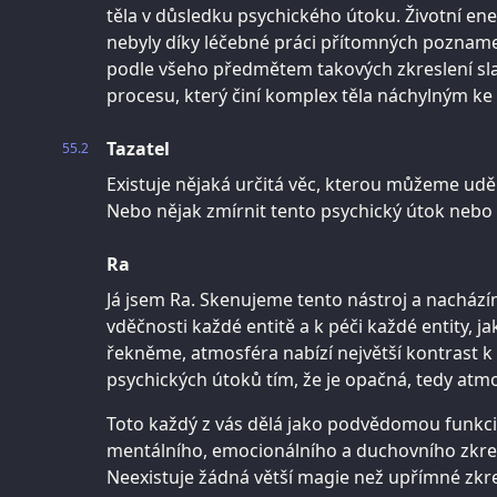
těla v důsledku psychického útoku. Životní ene
nebyly díky léčebné práci přítomných pozname
podle všeho předmětem takových zkreslení sla
procesu, který činí komplex těla náchylným ke 
Tazatel
55.2
Existuje nějaká určitá věc, kterou můžeme uděla
Nebo nějak zmírnit tento psychický útok nebo 
Ra
Já jsem Ra. Skenujeme tento nástroj a nacház
vděčnosti každé entitě a k péči každé entity, j
řekněme, atmosféra nabízí největší kontrast 
psychických útoků tím, že je opačná, tedy atm
Toto každý z vás dělá jako podvědomou funkc
mentálního, emocionálního a duchovního zkres
Neexistuje žádná větší magie než upřímné zkr