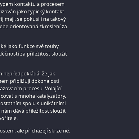
o typem kontaktu a procesem
izován jako typický kontakt
ijímají, se pokusili na takový
 sebe orientovaná zkreslení za
ké jako funkce své touhy
děčností za příležitost sloužit
nepředpokládá, že jak
obem přibližují dokonalosti
kazovacím procesu. Volající
covat s mnoha katalyzátory,
 ostatním spolu s unikátními
nám dává příležitost sloužit
ořitele.
ostem, ale přicházejí skrze ně.