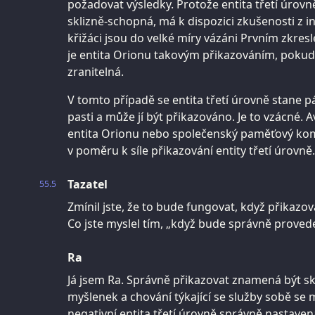
požadovat výsledky. Protože entita třetí úrovn
sklizně-schopná, má k dispozici zkušenosti z in
křižáci jsou do velké míry vázáni Prvním zkresl
je entita Orionu takovým přikazováním, pokud
zranitelná.
V tomto případě se entita třetí úrovně stane 
pasti a může jí být přikazováno. Je to vzácné. A
entita Orionu nebo společenský paměťový komp
v poměru k síle přikazování entity třetí úrovně.
Tazatel
55.5
Zmínil jste, že to bude fungovat, když přikaz
Co jste myslel tím, „když bude správně proved
Ra
Já jsem Ra. Správně přikazovat znamená být s
myšlenek a chování týkající se služby sobě se m
negativní entita třetí úrovně správně nastaven