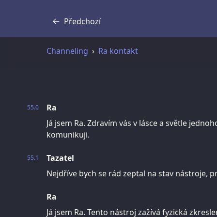
Předchozí
Přepis
Channeling
Ra kontakt
Ra
55.0
Já jsem Ra. Zdravím vás v lásce a světle jedno
komunikuji.
Tazatel
55.1
Nejdříve bych se rád zeptal na stav nástroje, 
Ra
Já jsem Ra. Tento nástroj zažívá fyzická zkres