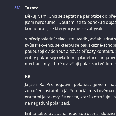
Tazatel
55.3
Děkuji vám. Chci se zeptat na pár otázek o p
jsem nerozuměl. Doufám, že to poněkud obja
konfigurací, se kterými jsme se zabývali.
V předposlední relaci jste uvedl: „Avšak jedná 
kvůli frekvenci, se kterou se pak sklizně-schop
pokoušejí ovládnout a dávat příkazy kontaktu z
entity pokoušejí ovládnout planetární negativn
mechanismy, které ovlivňují polarizaci vědomí
Ra
Já jsem Ra. Pro negativní polarizaci je velmi
zotročení ostatních já. Potenciál mezi dvěma 
entitami je takový, že entita, která zotročuje j
na negativní polarizaci.
Entita takto ovládaná nebo zotročená, sloužící