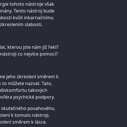
rgie tohoto nástroje však
nány. Tento nástroj bude
bosti kvůli inkarnačnímu
zkreslením slabosti.
t, kterou jste nám již řekl?
nástroji co nejvíce pomoci?
íme jeho zkreslení směrem k
ak to můžete nazvat. Tato,
k diskomfortu takových
osféra psychické podpory.
i skutečného povahového,
lení k tomuto nástroji.
eslení směrem k lásce.