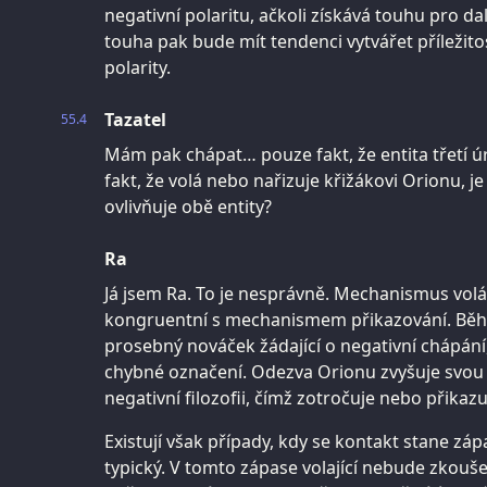
negativní polaritu, ačkoli získává touhu pro dal
touha pak bude mít tendenci vytvářet příležito
polarity.
Tazatel
55.4
Mám pak chápat… pouze fakt, že entita třetí 
fakt, že volá nebo nařizuje křižákovi Orionu, je 
ovlivňuje obě entity?
Ra
Já jsem Ra. To je nesprávně. Mechanismus volá
kongruentní s mechanismem přikazování. Během 
prosebný nováček žádající o negativní chápán
chybné označení. Odezva Orionu zvyšuje svou ne
negativní filozofii, čímž zotročuje nebo přikazuj
Existují však případy, kdy se kontakt stane záp
typický. V tomto zápase volající nebude zkouš