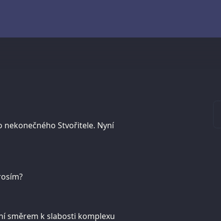
ho nekonečného Stvořitele. Nyní
prosím?
lení směrem k slabosti komplexu