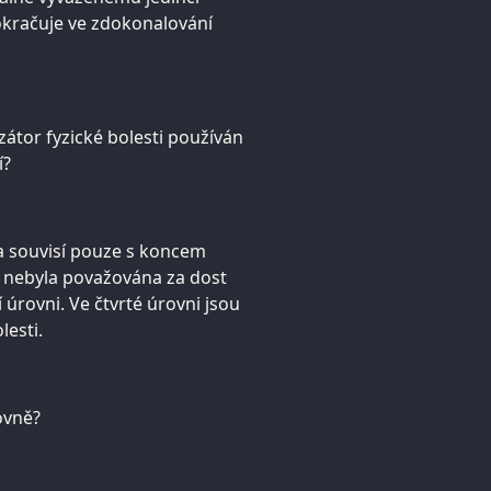
kračuje ve zdokonalování
yzátor fyzické bolesti používán
í?
í a souvisí pouze s koncem
by nebyla považována za dost
 úrovni. Ve čtvrté úrovni jsou
lesti.
ovně?