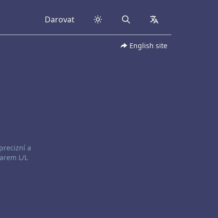
Darovat
Search
collapsed
English site
precizní a
darem L/L