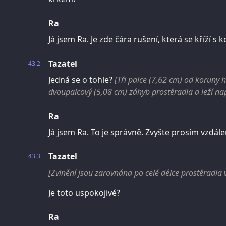
Ra
Já jsem Ra. Je zde čára rušení, která se kříží s 
Tazatel
43.2
Jedná se o tohle?
[Tři palce (7,62 cm) od koruny h
dvoupalcový (5,08 cm) záhyb prostěradla a leží nap
Ra
Já jsem Ra. To je správně. Zvyšte prosím vzdál
Tazatel
43.3
[Zvlnění jsou zarovnána po celé délce prostěradla v
Je toto uspokojivé?
Ra