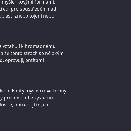
mi myšlenkovými formami.
ředí pro soustředění nad
 oblasti znepokojení nebo
 se vztahují k hromadnému
 a že tento strach se nějakým
 opravuji, entitami
ěleno. Entity myšlenkové formy
ody přesně podle systémů
uvíte, potřebují to, co