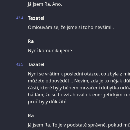
Já jsem Ra. Ano.
Tazatel
43.4
Omlouvám se, že jsme si toho nevšimli.
Ra
Nyní komunikujeme.
Tazatel
43.5
Nyní se vrátím k poslední otázce, co zbyla z mi
můžete odpovědět… Nevím, zda je to nějak důle
části, které byly během mrzačení dobytka odňa
hádám, že se to vztahovalo k energetickým ce
proč byly důležité.
Ra
Já jsem Ra. To je v podstatě správně, pokud mů