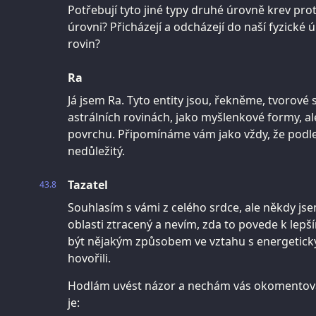
Potřebují tyto jiné typy druhé úrovně krev pro
úrovni? Přicházejí a odcházejí do naší fyzické 
rovin?
Ra
Já jsem Ra. Tyto entity jsou, řekněme, tvorové 
astrálních rovinách, jako myšlenkové formy, a
povrchu. Připomínáme vám jako vždy, že podle 
nedůležitý.
Tazatel
43.8
Souhlasím s vámi z celého srdce, ale někdy j
oblasti ztracený a nevím, zda to povede k lep
být nějakým způsobem ve vztahu s energetický
hovořili.
Hodlám uvést názor a nechám vás okomentova
je: