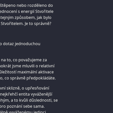
ozštěpeno nebo rozděleno do
ednocení s energií Stvořitele
stejným způsobem, jak bylo
Stvořitelem. Je to správně?
to dotaz jednoduchou
 na to, co považujeme za
okrát jsme mluvili o relativní
důležitostí maximální aktivace
to, co správně předpokládáte.
ivní sklizně, o upřesňování
nejkřehčí entita vyváženější
uhým, a to kvůli důslednosti, se
 pro poznání sebe sama.
imálně vyváženému jedinci