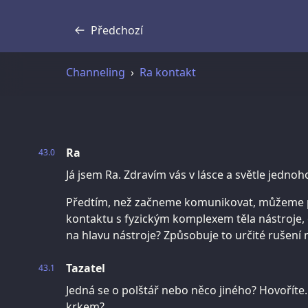
Předchozí
Přepis
Channeling
Ra kontakt
Ra
43.0
Já jsem Ra. Zdravím vás v lásce a světle jedno
Předtím, než začneme komunikovat, můžeme p
kontaktu s fyzickým komplexem těla nástroje, 
na hlavu nástroje? Způsobuje to určité rušení
Tazatel
43.1
Jedná se o polštář nebo něco jiného? Hovoříte
krkem?