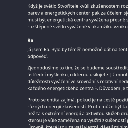
Když je světlo Stvořitele kvůli zkušenostem r
barev a energetických center, pak za účelem sj
musí být energetická centra vyvážena přesně 
rozštěpené světlo vyvážené v okamžiku vzniku 
Ra
Já jsem Ra. Bylo by téměř nemožné dát na ten
odpověď.
Zjednodušíme to tím, že se budeme soustředit
ústřední myšlenku, o kterou usilujete. Již mnoh
důležitosti vyvážení ve srovnání s relativní ne
1
každého energetického centra
. Důvodem je 
Proto se entita zajímá, pokud je na cestě pozit
různých energií zkušeností. Proto může být ta 
než ta s extrémní energií a aktivitou služeb dr
kterou je vůle zaměřena na využití zkušeností
Úrovně, které jsou za vaší vlastní, dávají min