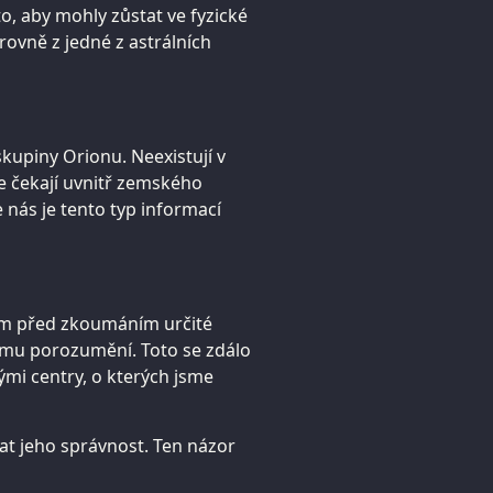
to, aby mohly zůstat ve fyzické
úrovně z jedné z astrálních
skupiny Orionu. Neexistují v
le čekají uvnitř zemského
nás je tento typ informací
sem před zkoumáním určité
šímu porozumění. Toto se zdálo
mi centry, o kterých jsme
t jeho správnost. Ten názor