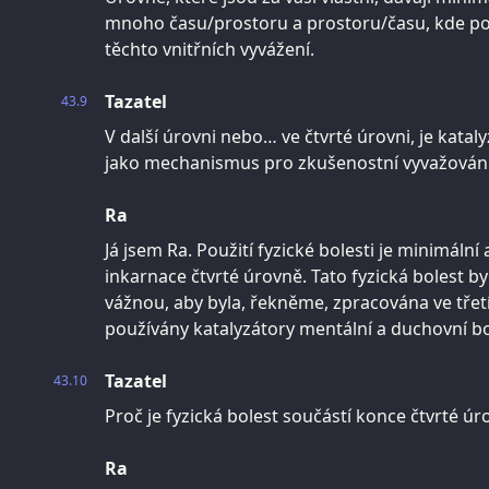
mnoho času/prostoru a prostoru/času, kde po
těchto vnitřních vyvážení.
Tazatel
43.9
V další úrovni nebo… ve čtvrté úrovni, je katal
jako mechanismus pro zkušenostní vyvažován
Ra
Já jsem Ra. Použití fyzické bolesti je minimáln
inkarnace čtvrté úrovně. Tato fyzická bolest 
vážnou, aby byla, řekněme, zpracována ve třetí
používány katalyzátory mentální a duchovní bo
Tazatel
43.10
Proč je fyzická bolest součástí konce čtvrté úr
Ra