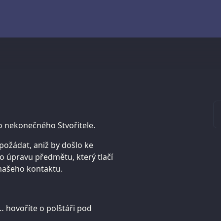
ho nekonečného Stvořitele.
ožádat, aniž by došlo ke
o úpravu předmětu, který tlačí
 našeho kontaktu.
… hovoříte o polštáři pod