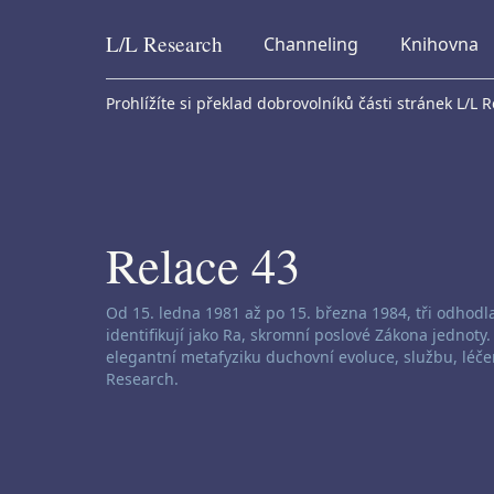
L/L
Research
Channeling
Knihovna
Skip to content
Prohlížíte si překlad dobrovolníků části stránek L/L 
Relace 43
Zřeknutí se odpovědnosti za channeling:
Od 15. ledna 1981 až po 15. března 1984, tři odhodl
identifikují jako Ra, skromní poslové Zákona jednoty
elegantní metafyziku duchovní evoluce, službu, léče
Research.