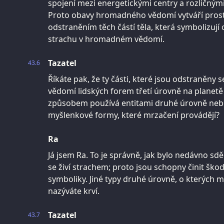
spojení mezi energetickými centry a rozličný
Proto obavy hromadného vědomí vytváří prost
odstraněním těch částí těla, která symbolizují
strachu v hromadném vědomí.
Tazatel
43.6
Říkáte pak, že ty části, které jsou odstraněny
vědomí lidských forem třetí úrovně na planetě
způsobem používá entitami druhé úrovně nebo,
myšlenkové formy, které mrzačení provádějí?
Ra
Já jsem Ra. To je správně, jak bylo nedávno sd
se živí strachem; proto jsou schopny činit šk
symboliky. Jiné typy druhé úrovně, o kterých ml
nazýváte krví.
Tazatel
43.7