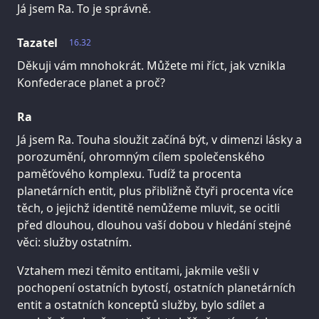
Já jsem Ra. To je správně.
Tazatel
16.32
Děkuji vám mnohokrát. Můžete mi říct, jak vznikla
Konfederace planet a proč?
Ra
Já jsem Ra. Touha sloužit začíná být, v dimenzi lásky a
porozumění, ohromným cílem společenského
paměťového komplexu. Tudíž ta procenta
planetárních entit, plus přibližně čtyři procenta více
těch, o jejichž identitě nemůžeme mluvit, se ocitli
před dlouhou, dlouhou vaší dobou v hledání stejné
věci: služby ostatním.
Vztahem mezi těmito entitami, jakmile vešli v
pochopení ostatních bytostí, ostatních planetárních
entit a ostatních konceptů služby, bylo sdílet a