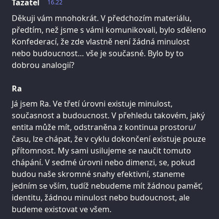
Tazatel
16.22
Děkuji vám mnohokrát. V předchozím materiálu,
předtím, než jsme s vámi komunikovali, bylo sděleno
Konfederací, že zde vlastně není žádná minulost
nebo budoucnost… vše je současné. Bylo by to
dobrou analogií?
Ra
Já jsem Ra. Ve třetí úrovni existuje minulost,
současnost a budoucnost. V přehledu takovém, jaký
entita může mít, odstraněna z kontinua prostoru/
času, lze chápat, že v cyklu dokončení existuje pouze
přítomnost. My sami usilujeme se naučit tomuto
chápání. V sedmé úrovni nebo dimenzi, se, pokud
budou naše skromné snahy efektivní, staneme
jedním se vším, tudíž nebudeme mít žádnou paměť,
identitu, žádnou minulost nebo budoucnost, ale
budeme existovat ve všem.