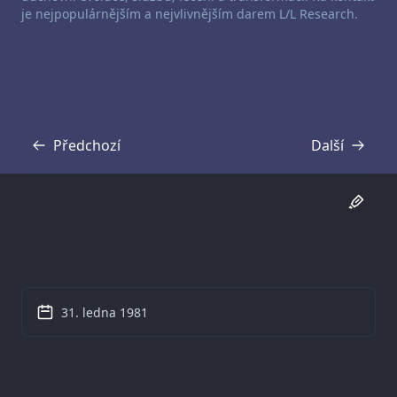
je nejpopulárnějším a nejvlivnějším darem L/L Research.
Předchozí
Další
Přepis
Přepis
31. ledna 1981