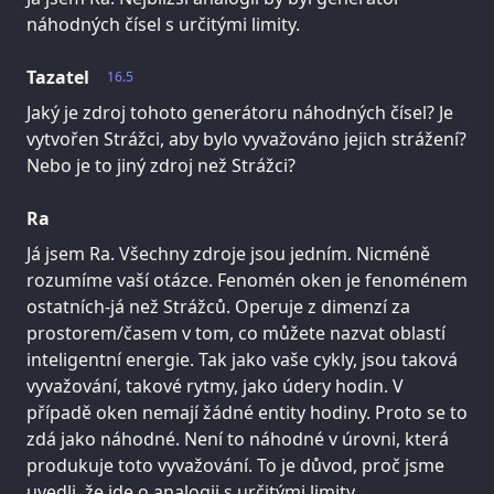
náhodných čísel s určitými limity.
Tazatel
16.5
Jaký je zdroj tohoto generátoru náhodných čísel? Je
vytvořen Strážci, aby bylo vyvažováno jejich strážení?
Nebo je to jiný zdroj než Strážci?
Ra
Já jsem Ra. Všechny zdroje jsou jedním. Nicméně
rozumíme vaší otázce. Fenomén oken je fenoménem
ostatních-já než Strážců. Operuje z dimenzí za
prostorem/časem v tom, co můžete nazvat oblastí
inteligentní energie. Tak jako vaše cykly, jsou taková
vyvažování, takové rytmy, jako údery hodin. V
případě oken nemají žádné entity hodiny. Proto se to
zdá jako náhodné. Není to náhodné v úrovni, která
produkuje toto vyvažování. To je důvod, proč jsme
uvedli, že jde o analogii s určitými limity.