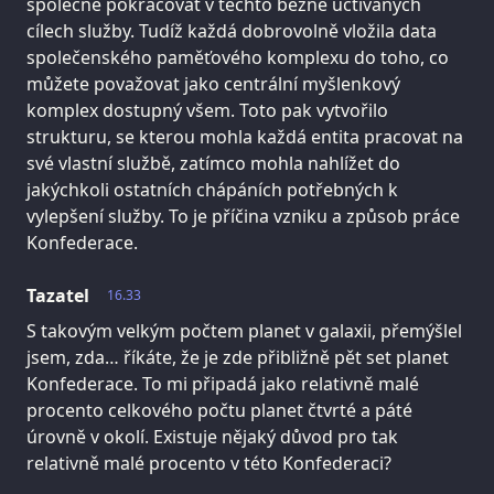
společně pokračovat v těchto běžně uctívaných
cílech služby. Tudíž každá dobrovolně vložila data
společenského paměťového komplexu do toho, co
můžete považovat jako centrální myšlenkový
komplex dostupný všem. Toto pak vytvořilo
strukturu, se kterou mohla každá entita pracovat na
své vlastní službě, zatímco mohla nahlížet do
jakýchkoli ostatních chápáních potřebných k
vylepšení služby. To je příčina vzniku a způsob práce
Konfederace.
Tazatel
16.33
S takovým velkým počtem planet v galaxii, přemýšlel
jsem, zda… říkáte, že je zde přibližně pět set planet
Konfederace. To mi připadá jako relativně malé
procento celkového počtu planet čtvrté a páté
úrovně v okolí. Existuje nějaký důvod pro tak
relativně malé procento v této Konfederaci?