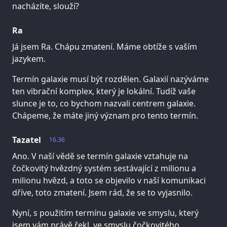
nacházíte, slouží?
Ra
Já jsem Ra. Chápu zmatení. Máme obtíže s vaším
jazykem.
Termín galaxie musí být rozdělen. Galaxií nazýváme
ten vibrační komplex, který je lokální. Tudíž vaše
slunce je to, co bychom nazvali centrem galaxie.
Chápeme, že máte jiný význam pro tento termín.
Tazatel
16.36
Ano. V naší vědě se termín galaxie vztahuje na
čočkovitý hvězdný systém sestávající z milionu a
milionu hvězd, a toto se objevilo v naší komunikaci
dříve, toto zmatení. Jsem rád, že se to vyjasnilo.
Nyní, s použitím termínu galaxie ve smyslu, který
jsem vám právě řekl, ve smyslu čočkovitého