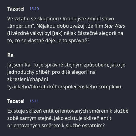
Tazatel
16.10
Ve vztahu se skupinou Orionu jste zmínil slovo
„Impérium“. Nějakou dobu zvažuji, že film
Star Wars
(Hvězdné války) byl [tak] nějak částečně alegorií na
to, co se vlastně děje. Je to správně?
Ra
Já jsem Ra. To je správně stejným způsobem, jako je
jednoduchý příběh pro dítě alegorií na
zkreslení/chápání
fyzického/filozofického/společenského komplexu.
Tazatel
16.11
Existuje sklizeň entit orientovaných směrem k službě
sobě samým stejně, jako existuje sklizeň entit
orientovaných směrem k službě ostatním?