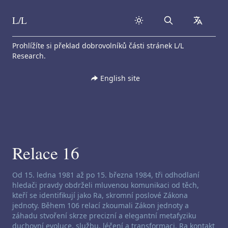
L/L
Search
collapse
Skip to content
Prohlížíte si překlad dobrovolníků části stránek L/L
Research.
English site
Relace 16
Zřeknutí se odpovědnosti za channeling:
Od 15. ledna 1981 až po 15. března 1984, tři odhodlaní
hledači pravdy obdrželi mluvenou komunikaci od těch,
kteří se identifikují jako Ra, skromní poslové Zákona
jednoty. Během 106 relací zkoumali Zákon jednoty a
záhadu stvoření skrze precizní a elegantní metafyziku
duchovní evoluce, službu, léčení a transformaci. Ra kontakt