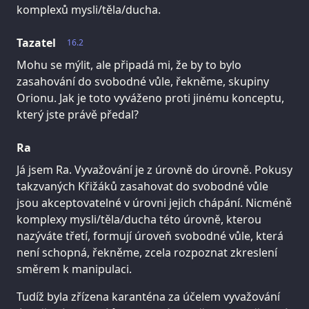
komplexů mysli/těla/ducha.
Tazatel
16.2
Mohu se mýlit, ale připadá mi, že by to bylo
zasahování do svobodné vůle, řekněme, skupiny
Orionu. Jak je toto vyváženo proti jinému konceptu,
který jste právě předal?
Ra
Já jsem Ra. Vyvažování je z úrovně do úrovně. Pokusy
takzvaných Křižáků zasahovat do svobodné vůle
jsou akceptovatelné v úrovni jejich chápání. Nicméně
komplexy mysli/těla/ducha této úrovně, kterou
nazýváte třetí, formují úroveň svobodné vůle, která
není schopná, řekněme, zcela rozpoznat zkreslení
směrem k manipulaci.
Tudíž byla zřízena karanténa za účelem vyvažování