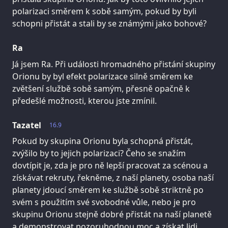
polarizaci směrem k sobě samým, pokud by byli
schopni přistát a stali by se známými jako bohové?
Ra
Já jsem Ra. Při události hromadného přistání skupiny
Orionu by byl efekt polarizace silně směrem ke
zvětšení službě sobě samým, přesně opačně k
předešlé možnosti, kterou jste zmínil.
Tazatel
16.9
Pokud by skupina Orionu byla schopná přistát,
zvýšilo by to jejich polarizaci? Čeho se snažím
dovtípit je, zda je pro ně lepší pracovat za scénou a
získávat rekruty, řekněme, z naší planety, osoba naší
planety jdoucí směrem ke službě sobě striktně po
svém s použitím své svobodné vůle, nebo je pro
skupinu Orionu stejně dobré přistát na naší planetě
a demonstrovat pozoruhodnou moc a získat lidi