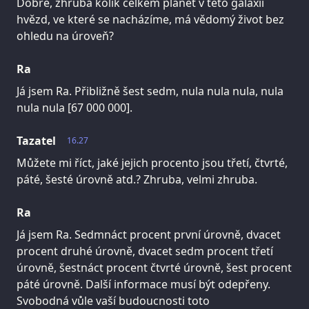
Dobře, zhruba kolik celkem planet v této galaxii
hvězd, ve které se nacházíme, má vědomý život bez
ohledu na úroveň?
Ra
Já jsem Ra. Přibližně šest sedm, nula nula nula, nula
nula nula [67 000 000].
Tazatel
16.27
Můžete mi říct, jaké jejich procento jsou třetí, čtvrté,
páté, šesté úrovně atd.? Zhruba, velmi zhruba.
Ra
Já jsem Ra. Sedmnáct procent první úrovně, dvacet
procent druhé úrovně, dvacet sedm procent třetí
úrovně, šestnáct procent čtvrté úrovně, šest procent
páté úrovně. Další informace musí být odepřeny.
Svobodná vůle vaší budoucnosti toto