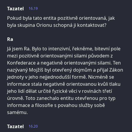
Tazatel
16.19
Pokud byla tato entita pozitivně orientovaná, jak
byla skupina Orionu schopná ji kontaktovat?
Ra
Já jsem Ra. Bylo to intenzivní, řekněme, bitevní pole
mezi pozitivně orientovanými silami původem z
Konfederace a negativně orientovanými silami. Ten
nazývaný Mojžíš byl otevřený dojmům a přijal Zákon
jednoty v jeho nejjednodušší formě. Nicméně se
informace stala negativně orientovanou kvůli tlaku
jeho lidí dělat určité fyzické věci v rovinách třetí
úrovně. Toto zanechalo entitu otevřenou pro typ
informace a filosofie s povahou služby sobě
samému.
Tazatel
16.20