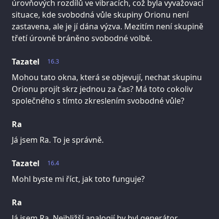
úrovňových rozdílů ve vibracích, což byla vyvažovací
situace, kde svobodná vůle skupiny Orionu není
zastavena, ale je jí dána výzva. Mezitím není skupině
třetí úrovně bráněno svobodné volbě.
Tazatel
16.3
Mohou tato okna, která se objevují, nechat skupinu
Orionu projít skrz jednou za čas? Má toto cokoliv
společného s tímto zkreslením svobodné vůle?
Ra
Já jsem Ra. To je správně.
Tazatel
16.4
Mohl byste mi říct, jak toto funguje?
Ra
Já jsem Ra. Nejbližší analogií by byl generátor