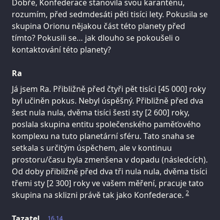
Dobře, Konfederace stanovila svou karanténu,
rozumím, před sedmdesáti pěti tisíci lety. Pokusila se
skupina Orionu nějakou část této planety před
tímto? Pokusili se… jak dlouho se pokoušeli o
kontaktování této planety?
Ra
Já jsem Ra. Přibližně před čtyři pět tisíci [45 000] roky
byl učiněn pokus. Nebyl úspěšný. Přibližně před dva
šest nula nula, dvěma tisíci šesti sty [2 600] roky,
poslala skupina entitu společenského paměťového
komplexu na tuto planetární sféru. Tato snaha se
setkala s určitým úspěchem, ale v kontinuu
prostoru/času byla zmenšena v dopadu (následcích).
Od doby přibližně před dva tři nula nula, dvěma tisíci
třemi sty [2 300] roky ve vašem měření, pracuje tato
2
skupina na sklizni právě tak jako Konfederace.
Tazatel
16.14