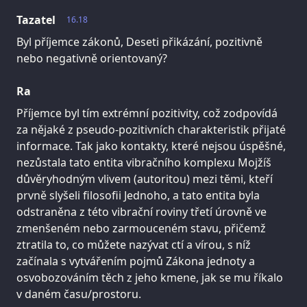
Tazatel
16.18
Byl příjemce zákonů, Deseti přikázání, pozitivně
nebo negativně orientovaný?
Ra
Příjemce byl tím extrémní pozitivity, což zodpovídá
za nějaké z pseudo-pozitivních charakteristik přijaté
informace. Tak jako kontakty, které nejsou úspěšné,
nezůstala tato entita vibračního komplexu Mojžíš
důvěryhodným vlivem (autoritou) mezi těmi, kteří
prvně slyšeli filosofii Jednoho, a tato entita byla
odstraněna z této vibrační roviny třetí úrovně ve
zmenšeném nebo zarmouceném stavu, přičemž
ztratila to, co můžete nazývat ctí a vírou, s níž
začínala s vytvářením pojmů Zákona jednoty a
osvobozováním těch z jeho kmene, jak se mu říkalo
v daném času/prostoru.