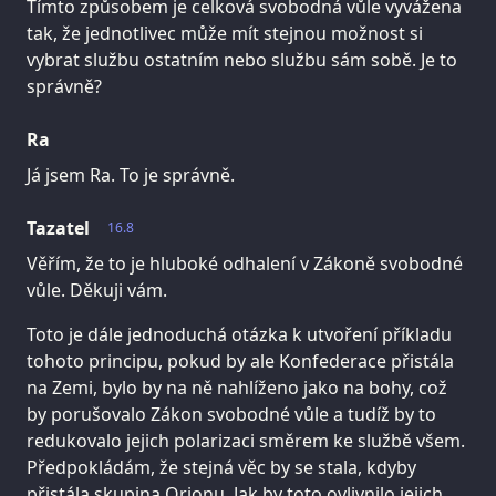
Tímto způsobem je celková svobodná vůle vyvážena
tak, že jednotlivec může mít stejnou možnost si
vybrat službu ostatním nebo službu sám sobě. Je to
správně?
Ra
Já jsem Ra. To je správně.
Tazatel
16.8
Věřím, že to je hluboké odhalení v Zákoně svobodné
vůle. Děkuji vám.
Toto je dále jednoduchá otázka k utvoření příkladu
tohoto principu, pokud by ale Konfederace přistála
na Zemi, bylo by na ně nahlíženo jako na bohy, což
by porušovalo Zákon svobodné vůle a tudíž by to
redukovalo jejich polarizaci směrem ke službě všem.
Předpokládám, že stejná věc by se stala, kdyby
přistála skupina Orionu. Jak by toto ovlivnilo jejich