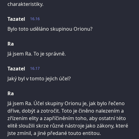
charakteristiky.
Tazatel
16.16
Bylo toto uděláno skupinou Orionu?
Ra
Já jsem Ra. To je správně.
Tazatel
16.17
Jaký byl v tomto jejich účel?
Ra
Já jsem Ra. Účel skupiny Orionu je, jak bylo řečeno
dříve, dobýt a zotročit. Toto je činěno nalezením a
zřízením elity a zapříčiněním toho, aby ostatní této
elitě sloužili skrze různé nástroje jako zákony, které
jste zmínil, a jiné předané touto entitou.