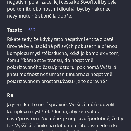
negativní polarizace. Její cesta ke Stvořiteli by byla
pod těmito okolnostmi dlouhá, byť by nakonec
nevyhnutelně skončila dobře.
Tazatel
68.7
Říkáte tedy, že kdyby tato negativní entita z páté
úrovně byla úspěšná při svých pokusech a přenos
komplexu mysli/těla/ducha, když je komplex v tom,
čemu říkáme stav transu, do negativně
polarizovaného času/prostoru, pak nemá Vyšší já
jinou možnost než umožnit inkarnaci negativně
polarizovaném prostoru/času? Je to správně?
Ra
Já jsem Ra. To není správně. Vyšší já může dovolit
komplexu mysli/těla/ducha, aby setrvalo v
času/prostoru. Nicméně, je nepravděpodobné, že by
tak Vyšší já učinilo na dobu neurčitou vzhledem ke