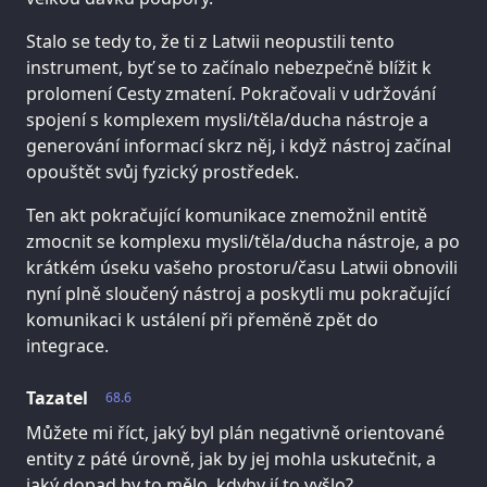
Stalo se tedy to, že ti z Latwii neopustili tento
instrument, byť se to začínalo nebezpečně blížit k
prolomení Cesty zmatení. Pokračovali v udržování
spojení s komplexem mysli/těla/ducha nástroje a
generování informací skrz něj, i když nástroj začínal
opouštět svůj fyzický prostředek.
Ten akt pokračující komunikace znemožnil entitě
zmocnit se komplexu mysli/těla/ducha nástroje, a po
krátkém úseku vašeho prostoru/času Latwii obnovili
nyní plně sloučený nástroj a poskytli mu pokračující
komunikaci k ustálení při přeměně zpět do
integrace.
Tazatel
68.6
Můžete mi říct, jaký byl plán negativně orientované
entity z páté úrovně, jak by jej mohla uskutečnit, a
jaký dopad by to mělo, kdyby jí to vyšlo?