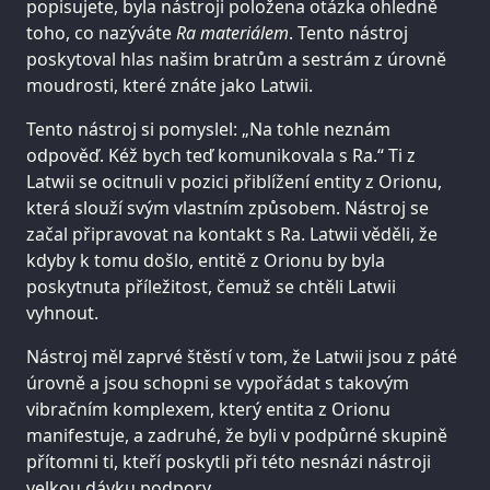
popisujete, byla nástroji položena otázka ohledně
toho, co nazýváte
Ra materiálem
. Tento nástroj
poskytoval hlas našim bratrům a sestrám z úrovně
moudrosti, které znáte jako Latwii.
Tento nástroj si pomyslel: „Na tohle neznám
odpověď. Kéž bych teď komunikovala s Ra.“ Ti z
Latwii se ocitnuli v pozici přiblížení entity z Orionu,
která slouží svým vlastním způsobem. Nástroj se
začal připravovat na kontakt s Ra. Latwii věděli, že
kdyby k tomu došlo, entitě z Orionu by byla
poskytnuta příležitost, čemuž se chtěli Latwii
vyhnout.
Nástroj měl zaprvé štěstí v tom, že Latwii jsou z páté
úrovně a jsou schopni se vypořádat s takovým
vibračním komplexem, který entita z Orionu
manifestuje, a zadruhé, že byli v podpůrné skupině
přítomni ti, kteří poskytli při této nesnázi nástroji
velkou dávku podpory.