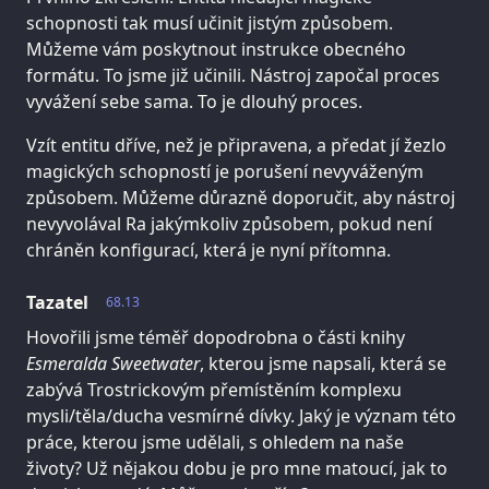
schopnosti tak musí učinit jistým způsobem.
Můžeme vám poskytnout instrukce obecného
formátu. To jsme již učinili. Nástroj započal proces
vyvážení sebe sama. To je dlouhý proces.
Vzít entitu dříve, než je připravena, a předat jí žezlo
magických schopností je porušení nevyváženým
způsobem. Můžeme důrazně doporučit, aby nástroj
nevyvolával Ra jakýmkoliv způsobem, pokud není
chráněn konfigurací, která je nyní přítomna.
Tazatel
68.13
Hovořili jsme téměř dopodrobna o části knihy
Esmeralda Sweetwater
, kterou jsme napsali, která se
zabývá Trostrickovým přemístěním komplexu
mysli/těla/ducha vesmírné dívky. Jaký je význam této
práce, kterou jsme udělali, s ohledem na naše
životy? Už nějakou dobu je pro mne matoucí, jak to