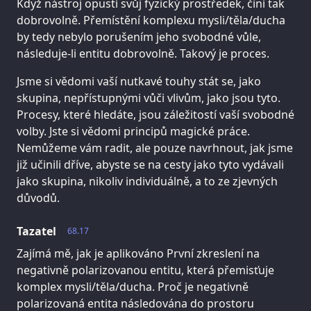
Když nástroj opustí svůj fyzický prostředek, činí tak
dobrovolně. Přemístění komplexu mysli/těla/ducha
by tedy nebylo porušením jeho svobodné vůle,
následuje-li entitu dobrovolně. Takový je proces.
Jsme si vědomi vaší nutkavé touhy stát se, jako
skupina, nepřístupnými vůči vlivům, jako jsou tyto.
Procesy, které hledáte, jsou záležitostí vaší svobodné
volby. Jste si vědomi principů magické práce.
Nemůžeme vám radit, ale pouze navrhnout, jak jsme
již učinili dříve, abyste se na cesty jako tyto vydávali
jako skupina, nikoliv individuálně, a to ze zjevných
důvodů.
Tazatel
68.17
Zajímá mě, jak je aplikováno První zkreslení na
negativně polarizovanou entitu, která přemisťuje
komplex mysli/těla/ducha. Proč je negativně
polarizovaná entita následována do prostoru