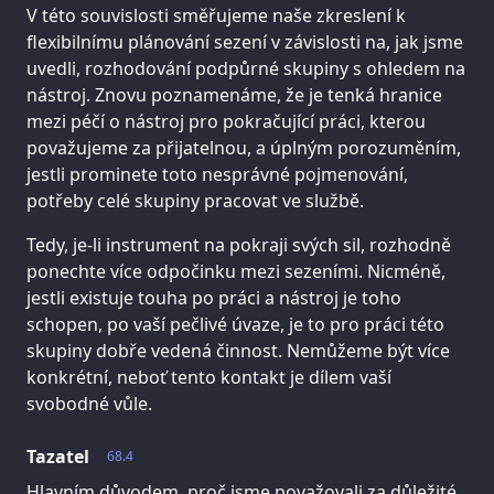
V této souvislosti směřujeme naše zkreslení k
flexibilnímu plánování sezení v závislosti na, jak jsme
uvedli, rozhodování podpůrné skupiny s ohledem na
nástroj. Znovu poznamenáme, že je tenká hranice
mezi péčí o nástroj pro pokračující práci, kterou
považujeme za přijatelnou, a úplným porozuměním,
jestli prominete toto nesprávné pojmenování,
potřeby celé skupiny pracovat ve službě.
Tedy, je-li instrument na pokraji svých sil, rozhodně
ponechte více odpočinku mezi sezeními. Nicméně,
jestli existuje touha po práci a nástroj je toho
schopen, po vaší pečlivé úvaze, je to pro práci této
skupiny dobře vedená činnost. Nemůžeme být více
konkrétní, neboť tento kontakt je dílem vaší
svobodné vůle.
Tazatel
68.4
Hlavním důvodem, proč jsme považovali za důležité