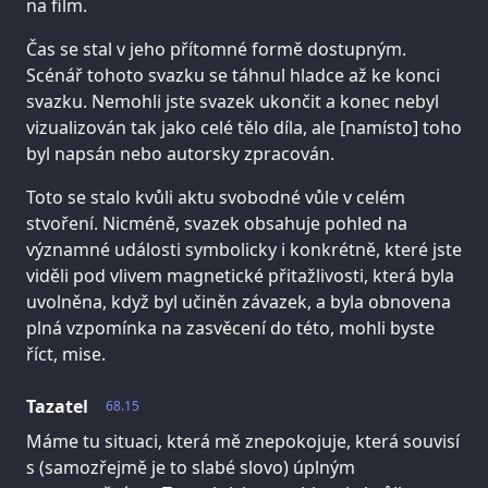
na film.
Čas se stal v jeho přítomné formě dostupným.
Scénář tohoto svazku se táhnul hladce až ke konci
svazku. Nemohli jste svazek ukončit a konec nebyl
vizualizován tak jako celé tělo díla, ale [namísto] toho
byl napsán nebo autorsky zpracován.
Toto se stalo kvůli aktu svobodné vůle v celém
stvoření. Nicméně, svazek obsahuje pohled na
významné události symbolicky i konkrétně, které jste
viděli pod vlivem magnetické přitažlivosti, která byla
uvolněna, když byl učiněn závazek, a byla obnovena
plná vzpomínka na zasvěcení do této, mohli byste
říct, mise.
Tazatel
68.15
Máme tu situaci, která mě znepokojuje, která souvisí
s (samozřejmě je to slabé slovo) úplným