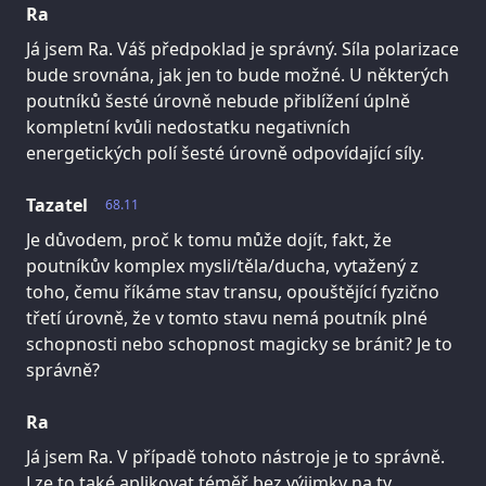
Ra
Já jsem Ra. Váš předpoklad je správný. Síla polarizace
bude srovnána, jak jen to bude možné. U některých
poutníků šesté úrovně nebude přiblížení úplně
kompletní kvůli nedostatku negativních
energetických polí šesté úrovně odpovídající síly.
Tazatel
68.11
Je důvodem, proč k tomu může dojít, fakt, že
poutníkův komplex mysli/těla/ducha, vytažený z
toho, čemu říkáme stav transu, opouštějící fyzično
třetí úrovně, že v tomto stavu nemá poutník plné
schopnosti nebo schopnost magicky se bránit? Je to
správně?
Ra
Já jsem Ra. V případě tohoto nástroje je to správně.
Lze to také aplikovat téměř bez výjimky na ty