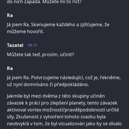
do nich zapadá. Můžete mi to říct?
Ra
Já jsem Ra. Skenujeme každého a zjišťujeme, že
můžeme hovořit.
Tazatel
68.14
Můžete tak teď, prosím, učinit?
Ra
Já jsem Ra. Potvrzujeme následující, což je, řekněme,
už nyní domníváno či předpokládáno.
Jakmile byl mezi dvěma z této skupiny učiněn
závazek k práci pro zlepšení planety, tento závazek
aktivoval vortex možností/pravděpodobností určité
síly. Zkušenost z vytvoření tohoto svazku byla
neobvyklá v tom, že byl vizualizován jako by se dívalo