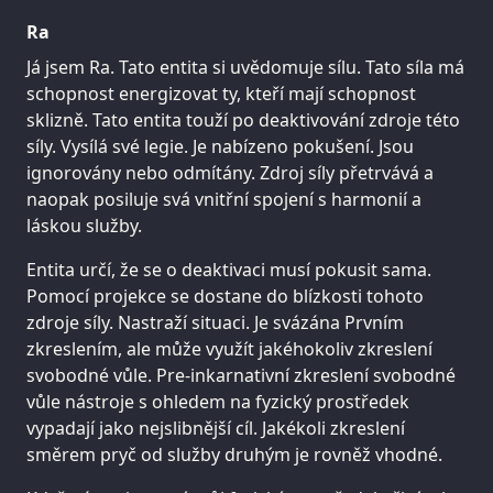
Ra
Já jsem Ra. Tato entita si uvědomuje sílu. Tato síla má
schopnost energizovat ty, kteří mají schopnost
sklizně. Tato entita touží po deaktivování zdroje této
síly. Vysílá své legie. Je nabízeno pokušení. Jsou
ignorovány nebo odmítány. Zdroj síly přetrvává a
naopak posiluje svá vnitřní spojení s harmonií a
láskou služby.
Entita určí, že se o deaktivaci musí pokusit sama.
Pomocí projekce se dostane do blízkosti tohoto
zdroje síly. Nastraží situaci. Je svázána Prvním
zkreslením, ale může využít jakéhokoliv zkreslení
svobodné vůle. Pre-inkarnativní zkreslení svobodné
vůle nástroje s ohledem na fyzický prostředek
vypadají jako nejslibnější cíl. Jakékoli zkreslení
směrem pryč od služby druhým je rovněž vhodné.