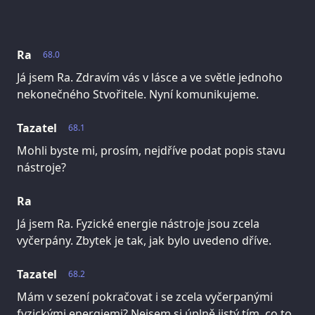
Ra
68.0
Já jsem Ra. Zdravím vás v lásce a ve světle jednoho
nekonečného Stvořitele. Nyní komunikujeme.
Tazatel
68.1
Mohli byste mi, prosím, nejdříve podat popis stavu
nástroje?
Ra
Já jsem Ra. Fyzické energie nástroje jsou zcela
vyčerpány. Zbytek je tak, jak bylo uvedeno dříve.
Tazatel
68.2
Mám v sezení pokračovat i se zcela vyčerpanými
fyzickými energiemi? Nejsem si úplně jistý tím, co to