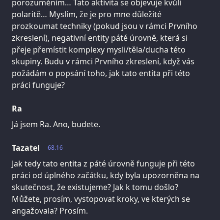
porozuměním… Tato aktivita se objevuje kvůli
polaritě… Myslím, že je pro mne důležité
prozkoumat techniky (pokud jsou v rámci Prvního
zkreslení), negativní entity páté úrovně, která si
přeje přemístit komplexy mysli/těla/ducha této
skupiny. Budu v rámci Prvního zkreslení, když vás
požádám o popsání toho, jak tato entita při této
práci funguje?
Ra
Já jsem Ra. Ano, budete.
Tazatel
68.16
Jak tedy tato entita z páté úrovně funguje při této
práci od úplného začátku, kdy byla upozorněna na
skutečnost, že existujeme? Jak k tomu došlo?
Můžete, prosím, vystopovat kroky, ve kterých se
angažovala? Prosím.