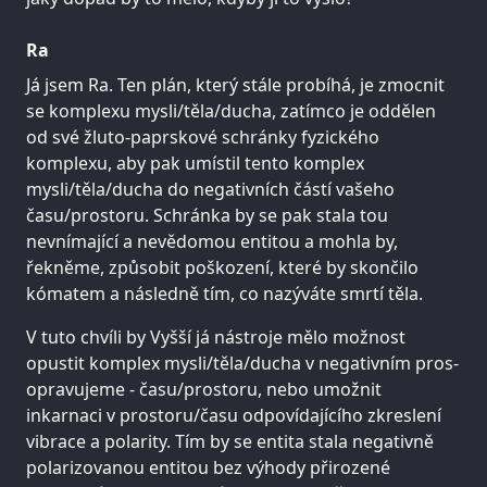
Ra
Já jsem Ra. Ten plán, který stále probíhá, je zmocnit
se komplexu mysli/těla/ducha, zatímco je oddělen
od své žluto-paprskové schránky fyzického
komplexu, aby pak umístil tento komplex
mysli/těla/ducha do negativních částí vašeho
času/prostoru. Schránka by se pak stala tou
nevnímající a nevědomou entitou a mohla by,
řekněme, způsobit poškození, které by skončilo
kómatem a následně tím, co nazýváte smrtí těla.
V tuto chvíli by Vyšší já nástroje mělo možnost
opustit komplex mysli/těla/ducha v negativním pros-
opravujeme - času/prostoru, nebo umožnit
inkarnaci v prostoru/času odpovídajícího zkreslení
vibrace a polarity. Tím by se entita stala negativně
polarizovanou entitou bez výhody přirozené