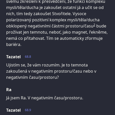
svému zkreslení k přesvědčení, že funkcí komplexu
mysli/těla/ducha je zakoušet ostatní já a učit se od
nich, tím tedy zakoušet Stvořitele. Vysoce
polarizovaný pozitivní komplex mysli/těla/ducha
2
obklopený negativními částmi prostoru/času
bude
prožívat jen temnotu, neboť, jako magnet, řekněme,
nemá co přitahovat. Tím se automaticky zformuje
bariéra.
Tazatel
68.8
Ujistím se, že vám rozumím. Je to temnota
zakoušená v negativním prostoru/času nebo v
negativním času/prostoru?
Ra
Já jsem Ra. V negativním času/prostoru.
Tazatel
68.9