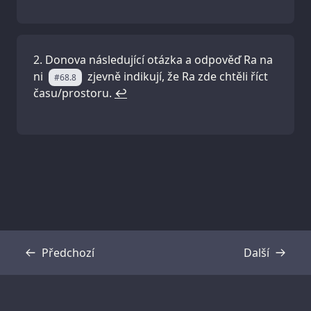
Donova následující otázka a odpověď Ra na
ni
zjevně indikují, že Ra zde chtěli říct
#68.8
času/prostoru.
↩
Předchozí
Další
Přepis
Přepis