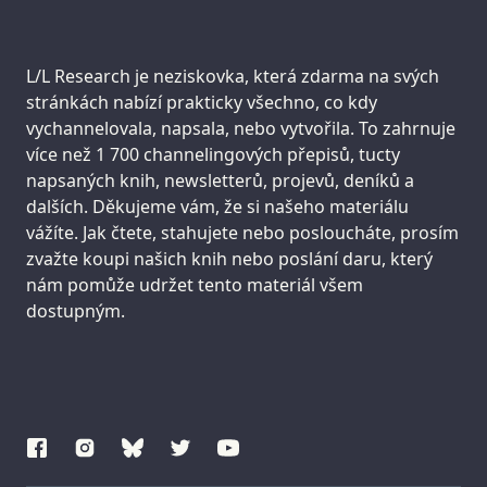
Support us:
L/L Research je neziskovka, která zdarma na svých
stránkách nabízí prakticky všechno, co kdy
vychannelovala, napsala, nebo vytvořila. To zahrnuje
více než 1 700 channelingových přepisů, tucty
napsaných knih, newsletterů, projevů, deníků a
dalších. Děkujeme vám, že si našeho materiálu
vážíte. Jak čtete, stahujete nebo posloucháte, prosím
zvažte koupi našich knih nebo poslání daru, který
nám pomůže udržet tento materiál všem
dostupným.