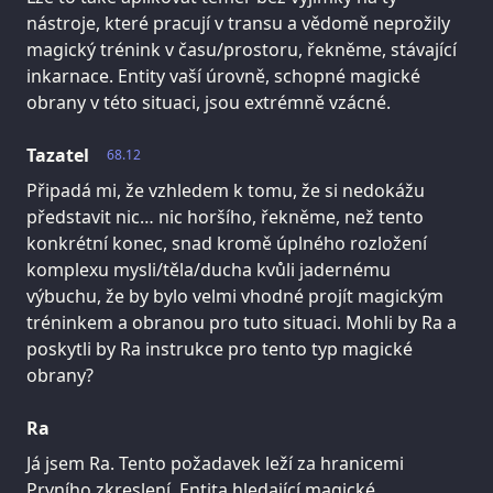
nástroje, které pracují v transu a vědomě neprožily
magický trénink v času/prostoru, řekněme, stávající
inkarnace. Entity vaší úrovně, schopné magické
obrany v této situaci, jsou extrémně vzácné.
Tazatel
68.12
Připadá mi, že vzhledem k tomu, že si nedokážu
představit nic… nic horšího, řekněme, než tento
konkrétní konec, snad kromě úplného rozložení
komplexu mysli/těla/ducha kvůli jadernému
výbuchu, že by bylo velmi vhodné projít magickým
tréninkem a obranou pro tuto situaci. Mohli by Ra a
poskytli by Ra instrukce pro tento typ magické
obrany?
Ra
Já jsem Ra. Tento požadavek leží za hranicemi
Prvního zkreslení. Entita hledající magické