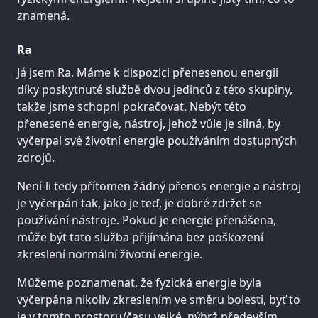
znamená.
Ra
Já jsem Ra. Máme k dispozici přenesenou energii
díky poskytnuté službě dvou jedinců z této skupiny,
takže jsme schopni pokračovat. Nebýt této
přenesené energie, nástroj, jehož vůle je silná, by
vyčerpal své životní energie používáním dostupných
zdrojů.
Není-li tedy přítomen žádný přenos energie a nástroj
je vyčerpán tak, jako je teď, je dobré zdržet se
používání nástroje. Pokud je energie přenášena,
může být tato služba přijímána bez poškození
zkreslení normální životní energie.
Můžeme poznamenat, že fyzická energie byla
vyčerpána nikoliv zkreslením ve směru bolesti, byť to
je v tomto prostoru/času velké, nýbrž především