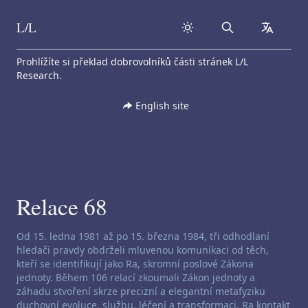
L/L
Search
collapse
Skip to content
Prohlížíte si překlad dobrovolníků části stránek L/L
Research.
English site
Relace 68
Zřeknutí se odpovědnosti za channeling:
Od 15. ledna 1981 až po 15. března 1984, tři odhodlaní
hledači pravdy obdrželi mluvenou komunikaci od těch,
kteří se identifikují jako Ra, skromní poslové Zákona
jednoty. Během 106 relací zkoumali Zákon jednoty a
záhadu stvoření skrze precizní a elegantní metafyziku
duchovní evoluce, službu, léčení a transformaci. Ra kontakt