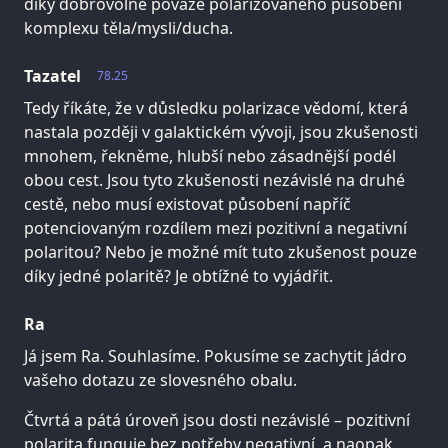
díky dobrovolné povaze polarizovaného působení
komplexu těla/mysli/ducha.
Tazatel
78.25
Tedy říkáte, že v důsledku polarizace vědomí, která
nastala později v galaktickém vývoji, jsou zkušenosti
mnohem, řekněme, hlubší nebo zásadnější podél
obou cest. Jsou tyto zkušenosti nezávislé na druhé
cestě, nebo musí existovat působení napříč
potenciovaným rozdílem mezi pozitivní a negativní
polaritou? Nebo je možné mít tuto zkušenost pouze
díky jedné polaritě? Je obtížné to vyjádřit.
Ra
Já jsem Ra. Souhlasíme. Pokusíme se zachytit jádro
vašeho dotazu ze slovesného obalu.
Čtvrtá a pátá úroveň jsou dosti nezávislé – pozitivní
polarita funguje bez potřeby negativní, a naopak.