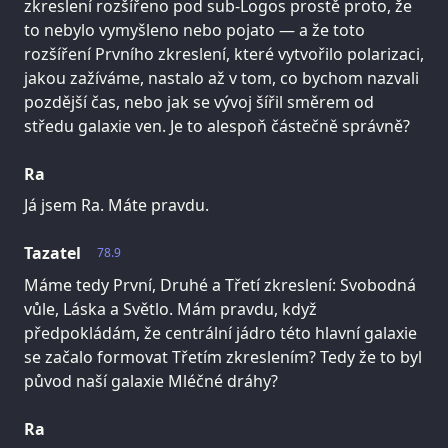
zkreslení rozšířeno pod sub-Logos prostě proto, že
to nebylo vymyšleno nebo pojato — a že toto
rozšíření Prvního zkreslení, které vytvořilo polarizaci,
jakou zažíváme, nastalo až v tom, co bychom nazvali
pozdější čas, nebo jak se vývoj šířil směrem od
středu galaxie ven. Je to alespoň částečně správně?
Ra
Já jsem Ra. Máte pravdu.
Tazatel
78.9
Máme tedy První, Druhé a Třetí zkreslení: Svobodná
vůle, Láska a Světlo. Mám pravdu, když
předpokládám, že centrální jádro této hlavní galaxie
se začalo formovat Třetím zkreslením? Tedy že to byl
původ naší galaxie Mléčné dráhy?
Ra