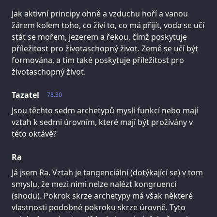
Jak aktivní principy ohně a vzduchu hoří a vanou
žárem kolem toho, co živí to, co má přijít, voda se učí
stát se mořem, jezerem a řekou, čímž poskytuje
příležitost pro životaschopný život. Země se učí být
formována, a tím také poskytuje příležitost pro
životaschopný život.
Tazatel
78.30
Jsou těchto sedm archetypů mysli funkcí nebo mají
vztah k sedmi úrovním, které mají být prožívány v
této oktávě?
Ra
Já jsem Ra. Vztah je tangenciální (dotýkající se) v tom
smyslu, že mezi nimi nelze nalézt kongruenci
(shodu). Pokrok skrze archetypy má však některé
vlastnosti podobné pokroku skrze úrovně. Tyto