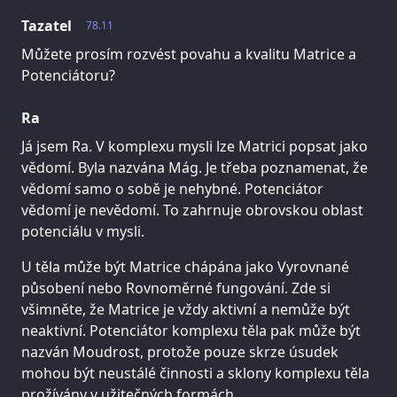
Tazatel
78.11
Můžete prosím rozvést povahu a kvalitu Matrice a
Potenciátoru?
Ra
Já jsem Ra. V komplexu mysli lze Matrici popsat jako
vědomí. Byla nazvána Mág. Je třeba poznamenat, že
vědomí samo o sobě je nehybné. Potenciátor
vědomí je nevědomí. To zahrnuje obrovskou oblast
potenciálu v mysli.
U těla může být Matrice chápána jako Vyrovnané
působení nebo Rovnoměrné fungování. Zde si
všimněte, že Matrice je vždy aktivní a nemůže být
neaktivní. Potenciátor komplexu těla pak může být
nazván Moudrost, protože pouze skrze úsudek
mohou být neustálé činnosti a sklony komplexu těla
prožívány v užitečných formách.