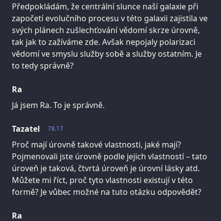
Předpokládám, že centrální slunce naší galaxie při
započetí evolučního procesu v této galaxii zajistila ve
svých plánech zušlechťování vědomí skrze úrovně,
tak jak to zažíváme zde. Avšak nepojaly polarizaci
vědomí ve smyslu služby sobě a služby ostatním. Je
to tedy správně?
Ra
Já jsem Ra. To je správně.
Tazatel
78.17
Proč mají úrovně takové vlastnosti, jaké mají?
Pojmenovali jste úrovně podle jejich vlastností – tato
úroveň je taková, čtvrtá úroveň je úrovní lásky atd.
Můžete mi říct, proč tyto vlastnosti existují v této
formě? Je vůbec možné na tuto otázku odpovědět?
Ra