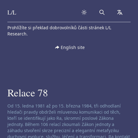
L/L
Search
collapse
Skip to content
Prohlížíte si překlad dobrovolníků části stránek L/L
Research.
English site
Relace 78
Zřeknutí se odpovědnosti za channeling:
Od 15. ledna 1981 až po 15. března 1984, tři odhodlaní
hledači pravdy obdrželi mluvenou komunikaci od těch,
kteří se identifikují jako Ra, skromní poslové Zákona
jednoty. Během 106 relací zkoumali Zákon jednoty a
záhadu stvoření skrze precizní a elegantní metafyziku
duchovní evoluce, službu, léčení a transformaci. Ra kontakt