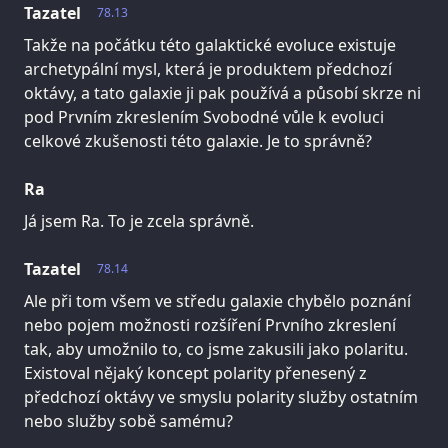
Tazatel
78.13
Takže na počátku této galaktické evoluce existuje
archetypální mysl, která je produktem předchozí
oktávy, a tato galaxie ji pak používá a působí skrze ni
pod Prvním zkreslením Svobodné vůle k evoluci
celkové zkušenosti této galaxie. Je to správně?
Ra
Já jsem Ra. To je zcela správně.
Tazatel
78.14
Ale při tom všem ve středu galaxie chybělo poznání
nebo pojem možnosti rozšíření Prvního zkreslení
tak, aby umožnilo to, co jsme zakusili jako polaritu.
Existoval nějaký koncept polarity přenesený z
předchozí oktávy ve smyslu polarity služby ostatním
nebo služby sobě samému?