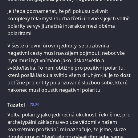
Je třeba poznamenat, že při pokusu ovlivnit
komplexy těla/mysli/ducha třetí úrovně v jejich volbě
polarity se vyvíjí značná interakce mezi oběma
polaritami.
V šesté úrovni, úrovni jednoty, se pozitivní a
negativní cesty musí navzájem pojmout, neboť vše
nyní musí být vnímáno jako láska/světlo a
světlo/láska. To není obtížné pro pozitivní polaritu,
která posílá lásku a světlo všem druhým-já. Je to dost
obtížné pro entity polarizované službou sobě, které
nakonec musí opustit negativní polaritu.
Tazatel
78.26
Volba polarity jako jedinečná okolnost, řekněme, pro
archetypální základnu evoluce vědomí v našem
konkrétním prožívání, mi naznačuje, že jsme, skrze
dlouhý proces Stvořitele poznávajícího sebe sama,