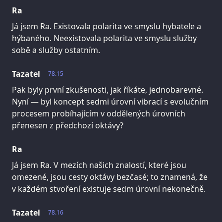
Ra
Já jsem Ra. Existovala polarita ve smyslu hybatele a
hýbaného. Neexistovala polarita ve smyslu služby
sobě a služby ostatním.
Tazatel
78.15
Pak byly první zkušenosti, jak říkáte, jednobarevné.
Nyní — byl koncept sedmi úrovní vibrací s evolučním
procesem probíhajícím v oddělených úrovních
přenesen z předchozí oktávy?
Ra
Já jsem Ra. V mezích našich znalostí, které jsou
omezené, jsou cesty oktávy bezčasé; to znamená, že
v každém stvoření existuje sedm úrovní nekonečně.
Tazatel
78.16