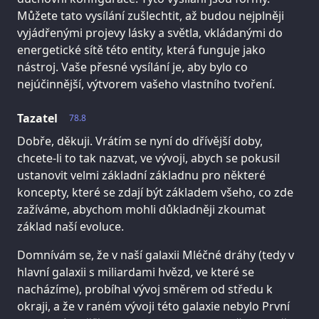
Můžete tato vysílání zušlechtit, až budou nejplněji
vyjádřenými projevy lásky a světla, vkládanými do
energetické sítě této entity, která funguje jako
nástroj. Vaše přesné vysílání je, aby bylo co
nejúčinnější, výtvorem vašeho vlastního tvoření.
Tazatel
78.8
Dobře, děkuji. Vrátím se nyní do dřívější doby,
chcete-li to tak nazvat, ve vývoji, abych se pokusil
ustanovit velmi základní základnu pro některé
koncepty, které se zdají být základem všeho, co zde
zažíváme, abychom mohli důkladněji zkoumat
základ naší evoluce.
Domnívám se, že v naší galaxii Mléčné dráhy (tedy v
hlavní galaxii s miliardami hvězd, ve které se
nacházíme), probíhal vývoj směrem od středu k
okraji, a že v raném vývoji této galaxie nebylo První