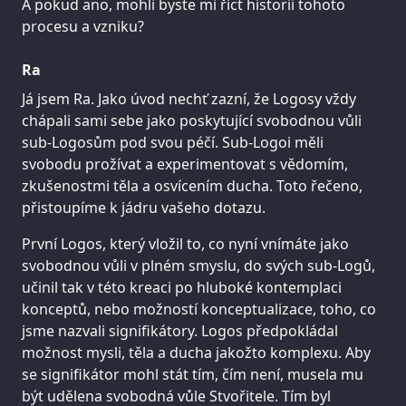
A pokud ano, mohli byste mi říct historii tohoto
procesu a vzniku?
Ra
Já jsem Ra. Jako úvod nechť zazní, že Logosy vždy
chápali sami sebe jako poskytující svobodnou vůli
sub-Logosům pod svou péčí. Sub-Logoi měli
svobodu prožívat a experimentovat s vědomím,
zkušenostmi těla a osvícením ducha. Toto řečeno,
přistoupíme k jádru vašeho dotazu.
První Logos, který vložil to, co nyní vnímáte jako
svobodnou vůli v plném smyslu, do svých sub-Logů,
učinil tak v této kreaci po hluboké kontemplaci
konceptů, nebo možností konceptualizace, toho, co
jsme nazvali signifikátory. Logos předpokládal
možnost mysli, těla a ducha jakožto komplexu. Aby
se signifikátor mohl stát tím, čím není, musela mu
být udělena svobodná vůle Stvořitele. Tím byl