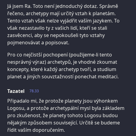
Já jsem Ra. Toto není jednoduchý dotaz. Správně
řečeno, archetypy mají určitý vztah k planetám.
Tento vztah však nelze vyjádřit vaším jazykem. To
však nezastavilo ty z vašich lidí, kteří se stali
zasvěcenci, aby se nepokoušeli tyto vztahy
pojmenovávat a popisovat.
Pro co nejčistší pochopení (použijeme-li tento
nesprávný výraz) archetypů, je vhodné zkoumat
koncepty, které každý archetyp tvoří, a studium
planet a jiných souvztažností ponechat meditaci.
Tazatel
78.33
Připadalo mi, že protože planety jsou výhonkem
Logosu, a protože archetypální mysl byla základem
pro zkušenost, že planety tohoto Logosu budou
nějakým způsobem související. Určitě se budeme
řídit vaším doporučením.