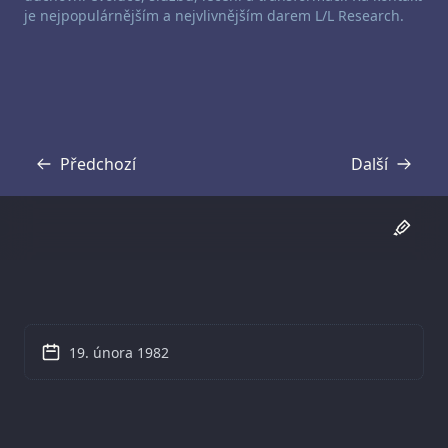
je nejpopulárnějším a nejvlivnějším darem L/L Research.
Předchozí
Další
Přepis
Přepis
19. února 1982