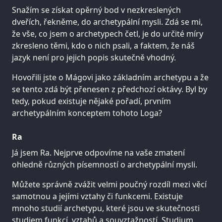
Snažím se získat opěrný bod v nezkreslených
dveřích, řekněme, do archetypální mysli. Zdá se mi,
že vše, co jsem o archetypech četl, je do určité míry
zkresleno těmi, kdo o nich psali, a faktem, že náš
jazyk není pro jejich popis skutečně vhodný.
Hovořili jste o Mágovi jako základním archetypu a že
se tento zdá být přenesen z předchozí oktávy. Byl by
tedy, pokud existuje nějaké pořadí, prvním
archetypálním konceptem tohoto Loga?
Ra
Já jsem Ra. Nejprve odpovíme na vaše zmatení
ohledně různých písemností o archetypální mysli.
Můžete správně zvážit velmi poučný rozdíl mezi věcí
samotnou a jejími vztahy či funkcemi. Existuje
mnoho studií archetypu, které jsou ve skutečnosti
studiem funkcí, vztahů a souvztažností. Studium