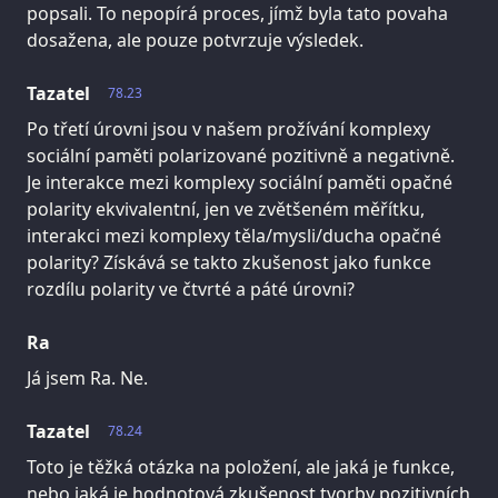
popsali. To nepopírá proces, jímž byla tato povaha
dosažena, ale pouze potvrzuje výsledek.
Tazatel
78.23
Po třetí úrovni jsou v našem prožívání komplexy
sociální paměti polarizované pozitivně a negativně.
Je interakce mezi komplexy sociální paměti opačné
polarity ekvivalentní, jen ve zvětšeném měřítku,
interakci mezi komplexy těla/mysli/ducha opačné
polarity? Získává se takto zkušenost jako funkce
rozdílu polarity ve čtvrté a páté úrovni?
Ra
Já jsem Ra. Ne.
Tazatel
78.24
Toto je těžká otázka na položení, ale jaká je funkce,
nebo jaká je hodnotová zkušenost tvorby pozitivních