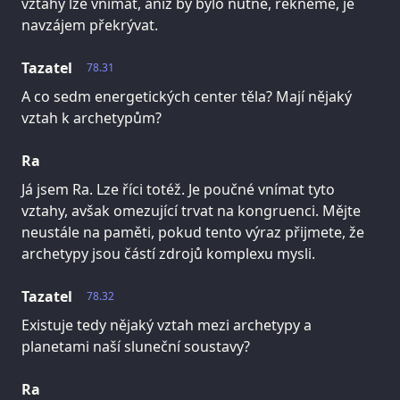
vztahy lze vnímat, aniž by bylo nutné, řekněme, je
navzájem překrývat.
Tazatel
78.31
A co sedm energetických center těla? Mají nějaký
vztah k archetypům?
Ra
Já jsem Ra. Lze říci totéž. Je poučné vnímat tyto
vztahy, avšak omezující trvat na kongruenci. Mějte
neustále na paměti, pokud tento výraz přijmete, že
archetypy jsou částí zdrojů komplexu mysli.
Tazatel
78.32
Existuje tedy nějaký vztah mezi archetypy a
planetami naší sluneční soustavy?
Ra