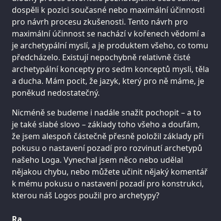
dospěli k pozici současné nebo maximální účinnosti
pro návrh procesu zkušenosti. Tento návrh pro
maximální účinnost se nachází v kořenech vědomí a
je archetypální myslí, a je produktem všeho, co tomu
předcházelo. Existují nepochybně relativně čisté
archetypální koncepty pro sedm konceptů mysli, těla
a ducha. Mám pocit, že jazyk, který pro ně máme, je
poněkud nedostatečný.
Nicméně se budeme i nadále snažit pochopit – a to
je také slabé slovo – základy toho všeho a doufám,
že jsem alespoň částečně přesně položil základy při
pokusu o nastavení pozadí pro rozvinutí archetypů
našeho Loga. Vynechal jsem něco nebo udělal
nějakou chybu, nebo můžete učinit nějaký komentář
k mému pokusu o nastavení pozadí pro konstrukci,
kterou náš Logos použil pro archetypy?
Ra