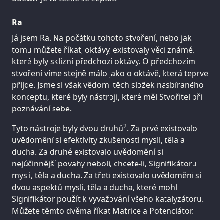
Ra
Já jsem Ra. Na počátku tohoto stvoření, nebo jak
tomu můžete říkat, oktávy, existovaly věci známé,
které byly sklizní předchozí oktávy. O předchozím
stvoření víme stejně málo jako o oktávě, která teprve
přijde. Jsme si však vědomi těch složek nasbíraného
konceptu, které byly nástroji, které měl Stvořitel při
poznávání sebe.
2
Tyto nástroje byly dvou druhů
. Za prvé existovalo
uvědomění si efektivity zkušenosti mysli, těla a
ducha. Za druhé existovalo uvědomění si
nejúčinnější povahy neboli, chcete-li, Signifikátoru
mysli, těla a ducha. Za třetí existovalo uvědomění si
dvou aspektů mysli, těla a ducha, které mohl
Signifikátor použít k vyvažování všeho katalyzátoru.
Můžete těmto dvěma říkat Matrice a Potenciátor.