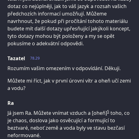
dotaz co nejúplněji, jak to váš jazyk a rozsah vašich
předchozích informací umožňují. Můžeme
navrhnout, že pokud při pročítání tohoto materiálu
budete mít další dotazy upřesňující jakýkoli koncept,
tyto dotazy mohou být položeny a my se opět
pokusíme o adekvátní odpovědi.
Tazatel
78.29
Rozumím vašim omezením v odpovídání. Děkuji.
Můžete mi říct, jak v první úrovni vítr a oheň učí zemi
a vodu?
Ra
5
Já jsem Ra. Můžete vnímat vzduch a [oheň]
toho, co
je chaos, doslova jako osvěcující a formující to
beztvaré, neboť země a voda byly ve stavu bezčasí
neformované.