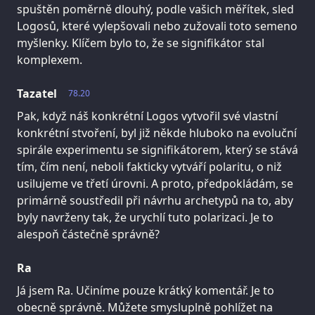
spuštěn poměrně dlouhý, podle vašich měřítek, sled
Logosů, které vylepšovali nebo zužovali toto semeno
myšlenky. Klíčem bylo to, že se signifikátor stal
komplexem.
Tazatel
78.20
Pak, když náš konkrétní Logos vytvořil své vlastní
konkrétní stvoření, byl již někde hluboko na evoluční
spirále experimentu se signifikátorem, který se stává
tím, čím není, neboli fakticky vytváří polaritu, o niž
usilujeme ve třetí úrovni. A proto, předpokládám, se
primárně soustředil při návrhu archetypů na to, aby
byly navrženy tak, že urychlí tuto polarizaci. Je to
alespoň částečně správně?
Ra
Já jsem Ra. Učiníme pouze krátký komentář. Je to
obecně správně. Můžete smysluplně pohlížet na