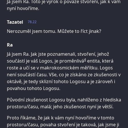
Já jsem Ra. Toto je výrok o povaze stvoření, jak k vám
nyní hovoříme.
Tazatel
78.22
Nerozuměl jsem tomu. Můžete to říct jinak?
Ra
Já jsem Ra. Jak jste poznamenali, stvoření, jehož
4
součástí je váš Logos, je proměnlivá
entita, která
roste a učí se v makrokosmickém měřítku. Logos
není součástí času. Vše, co je získáno ze zkušenosti v
oktávě, je tedy sklizní tohoto Logosu a je zároveň i
povahou tohoto Logosu.
Původní zkušenost Logosu byla, nahlíženo z hlediska
prostoru/času, malá; jeho zkušenost nyní je větší.
Proto říkáme, že jak k vám nyní hovoříme v tomto
prostoru/času, povaha stvoření je taková, jak jsme ji