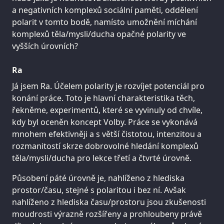
a negativních komplexů sociální paměti, oddělení
polarit v tomto bodě, namísto umožnění míchání
komplexů těla/mysli/ducha opačné polarity ve
vyšších úrovních?
Ra
Já jsem Ra. Účelem polarity je rozvíjet potenciál pro
konání práce. Toto je hlavní charakteristika těch,
řekněme, experimentů, které se vyvinuly od chvíle,
kdy byl oceněn koncept Volby. Práce se vykonává
mnohem efektivněji a s větší čistotou, intenzitou a
rozmanitostí skrze dobrovolné hledání komplexů
těla/mysli/ducha pro lekce třetí a čtvrté úrovně.
Působení páté úrovně je, nahlíženo z hlediska
prostor/času, stejné s polaritou i bez ní. Avšak
nahlíženo z hlediska času/prostoru jsou zkušenosti
moudrosti výrazně rozšířeny a prohloubeny právě