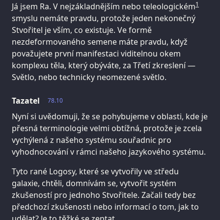
1
Já jsem Ra. V nejzákladnějším nebo teleologickém
smyslu nemáte pravdu, protože jeden nekonečný
Stvořitel je vším, co existuje. Ve formě
nezdeformovaného semene máte pravdu, když
považujete první manifestaci viditelnou okem
komplexu těla, který obýváte, za Třetí zkreslení —
Světlo, nebo technicky neomezené světlo.
Tazatel
78.10
Nyní si uvědomuji, že se pohybujeme v oblasti, kde je
přesná terminologie velmi obtížná, protože je zcela
vychýlená z našeho systému souřadnic pro
vyhodnocování v rámci našeho jazykového systému.
Tyto rané Logosy, které se vytvořily ve středu
galaxie, chtěli, domnívám se, vytvořit systém
zkušeností pro jednoho Stvořitele. Začali tedy bez
předchozí zkušenosti nebo informací o tom, jak to
udělat? Je to těžké se zeptat.