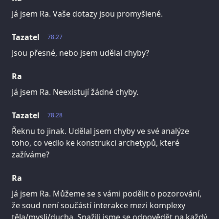
Já jsem Ra. Vaše dotazy jsou promyšlené.
Tazatel
78.27
Jsou přesné, nebo jsem udělal chyby?
Ra
Já jsem Ra. Neexistují žádné chyby.
Tazatel
78.28
Řeknu to jinak. Udělal jsem chyby ve své analýze
toho, co vedlo ke konstrukci archetypů, které
zažíváme?
Ra
Já jsem Ra. Můžeme se s vámi podělit o pozorování,
že soud není součástí interakce mezi komplexy
těla/mysli/ducha. Snažili jsme se odpovědět na každý