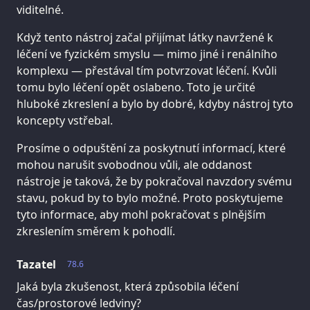
viditelné.
Když tento nástroj začal přijímat látky navržené k
léčení ve fyzickém smyslu — mimo jiné i renálního
komplexu — přestával tím potvrzovat léčení. Kvůli
tomu bylo léčení opět oslabeno. Toto je určité
hluboké zkreslení a bylo by dobré, kdyby nástroj tyto
koncepty vstřebal.
Prosíme o odpuštění za poskytnutí informací, které
mohou narušit svobodnou vůli, ale oddanost
nástroje je taková, že by pokračoval navzdory svému
stavu, pokud by to bylo možné. Proto poskytujeme
tyto informace, aby mohl pokračovat s plnějším
zkreslením směrem k pohodlí.
Tazatel
78.6
Jaká byla zkušenost, která způsobila léčení
čas/prostorové ledviny?