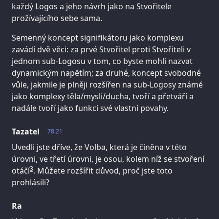
každý Logos a jeho návrh jako na Stvořitele
prožívajícího sebe sama.
Semenný koncept signifikátoru jako komplexu
zavádí dvě věci: za prvé Stvořitel proti Stvořiteli v
jednom sub-Logosu v tom, co byste mohli nazvat
dynamickým napětím; za druhé, koncept svobodné
vůle, jakmile je plněji rozšířen na sub-Logosy známé
jako komplexy těla/mysli/ducha, tvoří a přetváří a
nadále tvoří jako funkci své vlastní povahy.
Tazatel
78.21
Uvedli jste dříve, že Volba, která je činěna v této
úrovni, ve třetí úrovni, je osou, kolem níž se stvoření
3
otáčí
. Můžete rozšířit důvod, proč jste toto
prohlásili?
Ra