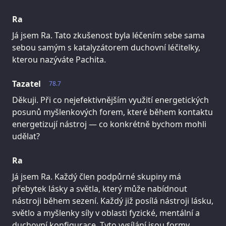
Ra
Já jsem Ra. Tato zkušenost byla léčením sebe sama
sebou samým s katalyzátorem duchovní léčitelky,
kterou nazýváte Pachita.
Tazatel
78.7
Děkuji. Při co nejefektivnějším využití energetických
posunů myšlenkových forem, které během kontaktu
energetizují nástroj — co konkrétně bychom mohli
udělat?
Ra
Já jsem Ra. Každý člen podpůrné skupiny má
přebytek lásky a světla, který může nabídnout
nástroji během sezení. Každý již posílá nástroji lásku,
světlo a myšlenky síly v oblasti fyzické, mentální a
duchovní konfigurace. Tyto vysílání jsou formy.