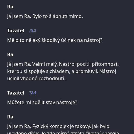
Ra
Já jsem Ra. Bylo to šlápnutí mimo.
Tazatel
78.3
Mělo to nějaký škodlivý účinek na nástroj?
Ra
Já jsem Ra. Velmi malý. Nástroj pocítil přítomnost,
kterou si spojuje s chladem, a promluvil. Nástroj
učinil vhodné rozhodnutí.
Tazatel
78.4
Můžete mi sdělit stav nástroje?
Ra
Já jsem Ra. Fyzický komplex je takový, jak bylo
uvedeno dříve. Je zde mírná ztráta životní energie.