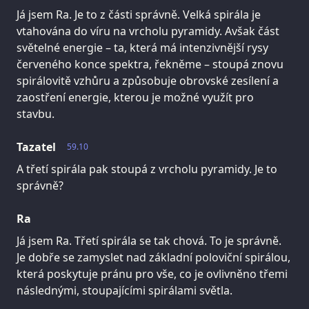
Já jsem Ra. Je to z části správně. Velká spirála je
vtahována do víru na vrcholu pyramidy. Avšak část
světelné energie – ta, která má intenzivnější rysy
červeného konce spektra, řekněme – stoupá znovu
spirálovitě vzhůru a způsobuje obrovské zesílení a
zaostření energie, kterou je možné využít pro
stavbu.
Tazatel
59.10
A třetí spirála pak stoupá z vrcholu pyramidy. Je to
správně?
Ra
Já jsem Ra. Třetí spirála se tak chová. To je správně.
Je dobře se zamyslet nad základní poloviční spirálou,
která poskytuje pránu pro vše, co je ovlivněno třemi
následnými, stoupajícími spirálami světla.