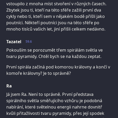
vstoupilo z mnoha míst stvoření v různých časech.
Zbytek jsou ti, kteří na této sféře zažili první dva
cykly nebo ti, kteří sem v nějakém bodě přišli jako
poutníci. Někteří poutníci jsou na této sféře po
mnoho tisíců vašich let, jiní přišli celkem nedávno.
Tazatel
59.6
Pokouším se porozumět třem spirálám světla ve
tvaru pyramidy. Chtěl bych se na každou zeptat.
První spirála začíná pod komorou královny a končí v
komoře královny? Je to správně?
Ra
Já jsem Ra. Není to správně. První představa
spirálního světla směřujícího vzhůru je podobná
nabírání, které světelnou energii nahrne dovnitř
kvůli přitažlivosti tvaru pyramidy, přes její spodek