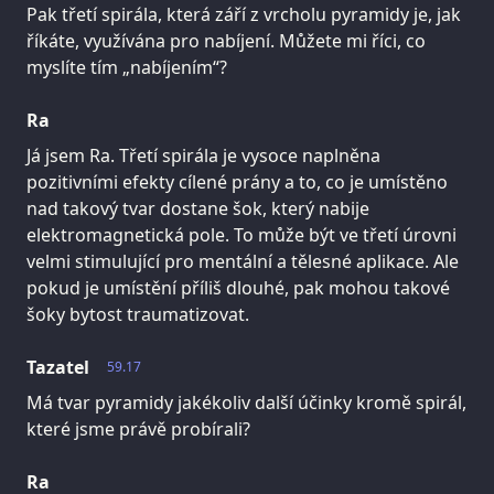
Pak třetí spirála, která září z vrcholu pyramidy je, jak
říkáte, využívána pro nabíjení. Můžete mi říci, co
myslíte tím „nabíjením“?
Ra
Já jsem Ra. Třetí spirála je vysoce naplněna
pozitivními efekty cílené prány a to, co je umístěno
nad takový tvar dostane šok, který nabije
elektromagnetická pole. To může být ve třetí úrovni
velmi stimulující pro mentální a tělesné aplikace. Ale
pokud je umístění příliš dlouhé, pak mohou takové
šoky bytost traumatizovat.
Tazatel
59.17
Má tvar pyramidy jakékoliv další účinky kromě spirál,
které jsme právě probírali?
Ra