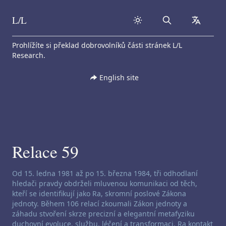
L/L
Search
collapse
Skip to content
Prohlížíte si překlad dobrovolníků části stránek L/L
Research.
English site
Relace 59
Zřeknutí se odpovědnosti za channeling:
Od 15. ledna 1981 až po 15. března 1984, tři odhodlaní
hledači pravdy obdrželi mluvenou komunikaci od těch,
kteří se identifikují jako Ra, skromní poslové Zákona
jednoty. Během 106 relací zkoumali Zákon jednoty a
záhadu stvoření skrze precizní a elegantní metafyziku
duchovní evoluce, službu, léčení a transformaci. Ra kontakt