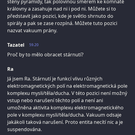
stěny pyramidy, tak polovinou směrem ke komnatě
královny a zasahuje nad ni i pod ni. Můžete si to
představit jako pozici, kde je světlo shrnuto do
spirály a pak se zase rozpíná. Můžete tuto pozici
nazvat vakuum prány.
Tazatel
59.20
Proč by to mělo obracet stárnutí?
Ra
Já jsem Ra. Stárnutí je funkcí vlivu různých
elektromagnetických polí na elektromagnetická pole
komplexu mysli/těla/ducha. V této pozici není možný
vstup nebo narušení těchto polí a není ani
umožněna aktivita komplexu elektromagnetického
pole v komplexu mysli/těla/ducha. Vakuum odsaje
jakákoli taková narušení. Proto entita necítí nic a je
suspendována.