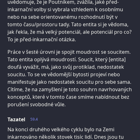
uvědomuje, že je Poutníkem, zvážila, jaké před-
inkarnační volby si vybrala vzhledem k osobnímu
nebo na sebe orientovanému rozhodnutí být v
tomto času/prostoru tady. Tato entita si je vědoma,
jak řekla, že má velký potenciál, ale potenciál pro co?
To je před-inkarnační otázka.
Práce v šesté úrovni je spojit moudrost se soucitem.
Tato entita oplývá moudrostí. Soucit, který [entita]
doufá vyvážit, má, jako svůj protiklad, nedostatek
soucitu. To se ve vědomější bytosti projeví nebo
manifestuje jako nedostatek soucitu pro sebe sama.
Cítíme, že na zamyšlení je toto souhrn navrhovaných
konceptů, které v tomto čase smíme nabídnout bez
porušení svobodné vůle.
Tazatel
59.4
Na konci druhého velkého cyklu bylo na Zemi
inkarnováno několik stovek tisíc lidí. Dnes jsou tu