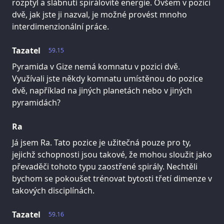
rozptyl a slábnutí spirálovité energie. Ovšem v pozici
dvě, jak jste ji nazval, je možné provést mnoho
interdimenzionální práce.
Tazatel
59.15
Pyramida v Gize nemá komnatu v pozici dvě.
Využívali jste někdy komnatu umístěnou do pozice
dvě, například na jiných planetách nebo v jiných
pyramidách?
Ra
Já jsem Ra. Tato pozice je užitečná pouze pro ty,
jejichž schopnosti jsou takové, že mohou sloužit jako
převaděči tohoto typu zaostřené spirály. Nechtěli
bychom se pokoušet trénovat bytosti třetí dimenze v
takových disciplínách.
Tazatel
59.16