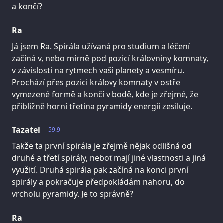
a končí?
Ra
Já jsem Ra. Spirála užívaná pro studium a léčení
začíná v, nebo mírně pod pozicí královniny komnaty,
v závislosti na rytmech vaší planety a vesmíru.
Prochází přes pozici královy komnaty v ostře
vymezené formě a končí v bodě, kde je zřejmé, že
přibližně horní třetina pyramidy energii zesiluje.
Tazatel
59.9
Takže ta první spirála je zřejmě nějak odlišná od
druhé a třetí spirály, neboť mají jiné vlastnosti a jiná
využití. Druhá spirála pak začíná na konci první
spirály a pokračuje předpokládám nahoru, do
vrcholu pyramidy. Je to správně?
Ra