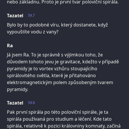
nebo základnu. Proto je první tvar poloviční spirála.
Tazatel
59.7
Bylo by to podobné víru, který dostanete, když
vypouštíte vodu z vany?
Ra
Já jsem Ra. To je správně s výjimkou toho, že
důvodem tohoto jevu je gravitace, kdežto v případě
pyramidy je to vortex vzhůru stoupajícího
spirálovitého světla, které je přitahováno
elektromagnetickým polem způsobeným tvarem
pyramidy.
Tazatel
59.8
Pak první spirála po této poloviční spirále, je ta
spirála používaná pro studium a léčení. Kde tato
spirála, relativně k pozici královniny komnaty, začíná