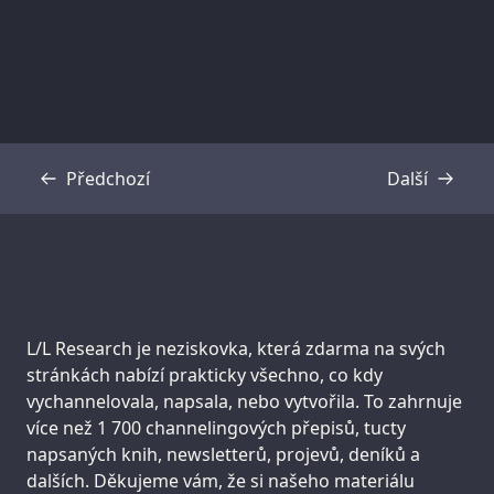
Předchozí
Další
Přepis
Přepis
Support us:
L/L Research je neziskovka, která zdarma na svých
stránkách nabízí prakticky všechno, co kdy
vychannelovala, napsala, nebo vytvořila. To zahrnuje
více než 1 700 channelingových přepisů, tucty
napsaných knih, newsletterů, projevů, deníků a
dalších. Děkujeme vám, že si našeho materiálu