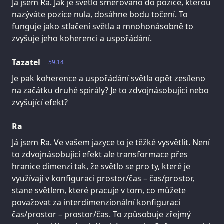
Já jsem Ra. Jak je světlo směrováno do pozice, kterou
nazýváte pozice nula, dosáhne bodu točení. To
funguje jako stlačení světla a mnohonásobně to
zvyšuje jeho koherenci a uspořádání.
Tazatel
59.14
Je pak koherence a uspořádání světla opět zesíleno
na začátku druhé spirály? Je to zdvojnásobující nebo
zvyšující efekt?
Ra
Já jsem Ra. Ve vašem jazyce to je těžké vysvětlit. Není
to zdvojnásobující efekt ale transformace přes
hranice dimenzí tak, že světlo se pro ty, které je
využívají v konfiguraci prostor/čas – čas/prostor,
stane světlem, které pracuje v tom, co můžete
považovat za interdimenzionální konfiguraci
čas/prostor – prostor/čas. To způsobuje zřejmý