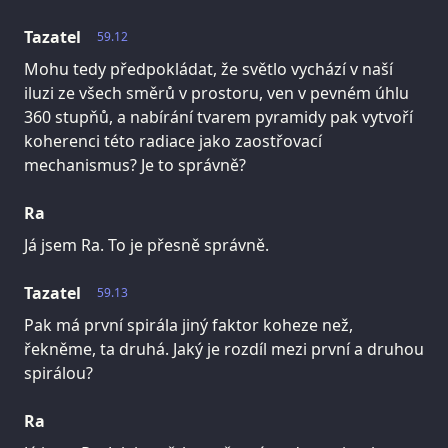
Tazatel
59.12
Mohu tedy předpokládat, že světlo vychází v naší
iluzi ze všech směrů v prostoru, ven v pevném úhlu
360 stupňů, a nabírání tvarem pyramidy pak vytvoří
koherenci této radiace jako zaostřovací
mechanismus? Je to správně?
Ra
Já jsem Ra. To je přesně správně.
Tazatel
59.13
Pak má první spirála jiný faktor koheze než,
řekněme, ta druhá. Jaký je rozdíl mezi první a druhou
spirálou?
Ra