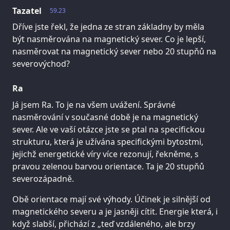
Tazatel
59.23
Dříve jste řekl, že jedna ze stran základny by měla
být nasměrována na magnetický sever. Co je lepší,
nasměrovat na magnetický sever nebo 20 stupňů na
severovýchod?
Ra
Já jsem Ra. To je na všem uvážení. Správné
nasměrování v současné době je na magnetický
sever. Ale ve vaší otázce jste se ptal na specifickou
strukturu, která je užívána specifickými bytostmi,
jejichž energetické víry více rezonují, řekněme, s
pravou zelenou barvou orientace. Ta je 20 stupňů
severozápadně.
Obě orientace mají své výhody. Účinek je silnější od
magnetického severu a je jasněji cítit. Energie která, i
když slabší, přichází z „teď vzdáleného, ale brzy