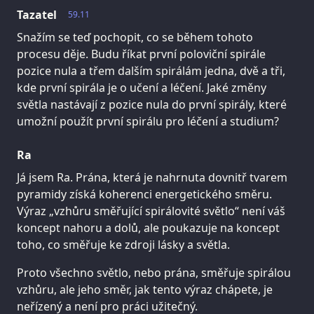
Tazatel
59.11
Snažím se teď pochopit, co se během tohoto
procesu děje. Budu říkat první poloviční spirále
pozice nula a třem dalším spirálám jedna, dvě a tři,
kde první spirála je o učení a léčení. Jaké změny
světla nastávají z pozice nula do první spirály, které
umožní použít první spirálu pro léčení a studium?
Ra
Já jsem Ra. Prána, která je nahrnuta dovnitř tvarem
pyramidy získá koherenci energetického směru.
Výraz „vzhůru směřující spirálovité světlo“ není váš
koncept nahoru a dolů, ale poukazuje na koncept
toho, co směřuje ke zdroji lásky a světla.
Proto všechno světlo, nebo prána, směřuje spirálou
vzhůru, ale jeho směr, jak tento výraz chápete, je
neřízený a není pro práci užitečný.