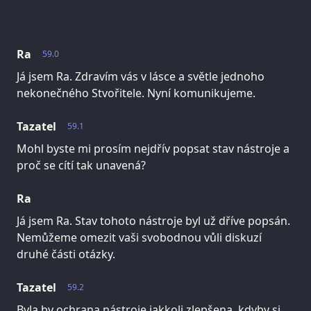
Ra
59.0
Já jsem Ra. Zdravím vás v lásce a světle jednoho
nekonečného Stvořitele. Nyní komunikujeme.
Tazatel
59.1
Mohl byste mi prosím nejdřív popsat stav nástroje a
proč se cítí tak unavená?
Ra
Já jsem Ra. Stav tohoto nástroje byl už dříve popsán.
Nemůžeme omezit vaši svobodnou vůli diskuzí
druhé části otázky.
Tazatel
59.2
Byla by ochrana nástroje jakkoli zlepšena, kdyby si