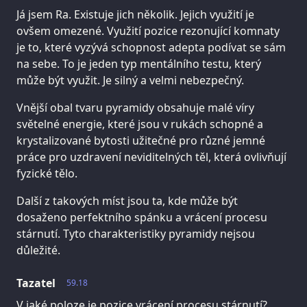
Já jsem Ra. Existuje jich několik. Jejich využití je
ovšem omezené. Využití pozice rezonující komnaty
je to, které vyzývá schopnost adepta podívat se sám
na sebe. To je jeden typ mentálního testu, který
může být využit. Je silný a velmi nebezpečný.
Vnější obal tvaru pyramidy obsahuje malé víry
světelné energie, které jsou v rukách schopné a
krystalizované bytosti užitečné pro různé jemné
práce pro uzdravení neviditelných těl, která ovlivňují
fyzické tělo.
Další z takových míst jsou ta, kde může být
dosaženo perfektního spánku a vrácení procesu
stárnutí. Tyto charakteristiky pyramidy nejsou
důležité.
Tazatel
59.18
V jaké poloze je pozice vrácení procesu stárnutí?