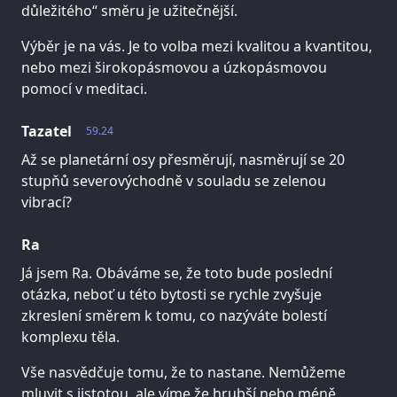
důležitého“ směru je užitečnější.
Výběr je na vás. Je to volba mezi kvalitou a kvantitou,
nebo mezi širokopásmovou a úzkopásmovou
pomocí v meditaci.
Tazatel
59.24
Až se planetární osy přesměrují, nasměrují se 20
stupňů severovýchodně v souladu se zelenou
vibrací?
Ra
Já jsem Ra. Obáváme se, že toto bude poslední
otázka, neboť u této bytosti se rychle zvyšuje
zkreslení směrem k tomu, co nazýváte bolestí
komplexu těla.
Vše nasvědčuje tomu, že to nastane. Nemůžeme
mluvit s jistotou, ale víme že hrubší nebo méně