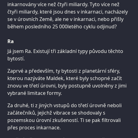
inkarnovány více než čtyři miliardy. Tyto více než
čtyři miliardy, které jsou dnes v inkarnaci, nacházely
se v úrovních Země, ale ne v inkarnaci, nebo přišly
během posledního 25 000letého cyklu odjinud?
Ra
Já jsem Ra. Existují tři základní typy původu těchto
bytostí.
Zaprvé a především, ty bytosti z planetární sféry,
kterou nazýváte Maldek, které byly schopné začít
znovu ve třetí úrovni, byly postupně uvolněny z jimi
vybrané limitace formy.
Za druhé, ti z jiných vstupů do třetí úrovně neboli
začátečníků, jejichž vibrace se shodovaly s
pozemskou úrovní zkušeností. Ti se pak filtrovali
přes proces inkarnace.