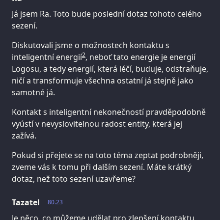
Já jsem Ra. Toto bude poslední dotaz tohoto celého
sezení.
Diskutovali jsme o možnostech kontaktu s
2
inteligentní energií
, neboť tato energie je energií
Logosu, a tedy energií, která léčí, buduje, odstraňuje,
ničí a transformuje všechna ostatní já stejně jako
samotné já.
Kontakt s inteligentní nekonečností pravděpodobně
vyústí v nevyslovitelnou radost entity, která jej
zažívá.
Pokud si přejete se na toto téma zeptat podrobněji,
zveme vás k tomu při dalším sezení. Máte krátký
dotaz, než toto sezení uzavřeme?
Tazatel
80.23
Je něco, co můžeme udělat pro zlepšení kontaktu