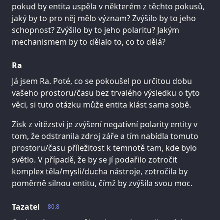
pokud by entita uspěla v některém z těchto pokusů,
jaký by to pro něj mělo význam? Zvýšilo by to jeho
schopnost? Zvýšilo by to jeho polaritu? Jakým
mechanismem by to dělalo to, co to dělá?
Ra
Já jsem Ra. Poté, co se pokoušel po určitou dobu
vašeho prostoru/času bez trvalého výsledku o tyto
věci, si tuto otázku může entita klást sama sobě.
Zisk z vítězství je zvýšení negativní polarity entity v
tom, že odstranila zdroj záře a tím nabídla tomuto
prostoru/času příležitost k temnotě tam, kde bylo
světlo. V případě, že by se jí podařilo zotročit
komplex těla/mysli/ducha nástroje, zotročila by
poměrně silnou entitu, čímž by zvýšila svou moc.
Tazatel
80.8