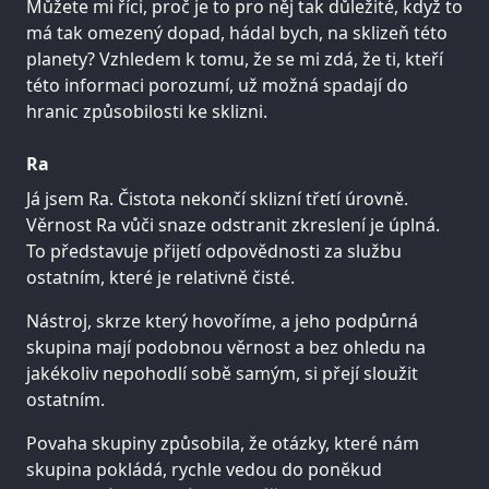
Můžete mi říci, proč je to pro něj tak důležité, když to
má tak omezený dopad, hádal bych, na sklizeň této
planety? Vzhledem k tomu, že se mi zdá, že ti, kteří
této informaci porozumí, už možná spadají do
hranic způsobilosti ke sklizni.
Ra
Já jsem Ra. Čistota nekončí sklizní třetí úrovně.
Věrnost Ra vůči snaze odstranit zkreslení je úplná.
To představuje přijetí odpovědnosti za službu
ostatním, které je relativně čisté.
Nástroj, skrze který hovoříme, a jeho podpůrná
skupina mají podobnou věrnost a bez ohledu na
jakékoliv nepohodlí sobě samým, si přejí sloužit
ostatním.
Povaha skupiny způsobila, že otázky, které nám
skupina pokládá, rychle vedou do poněkud