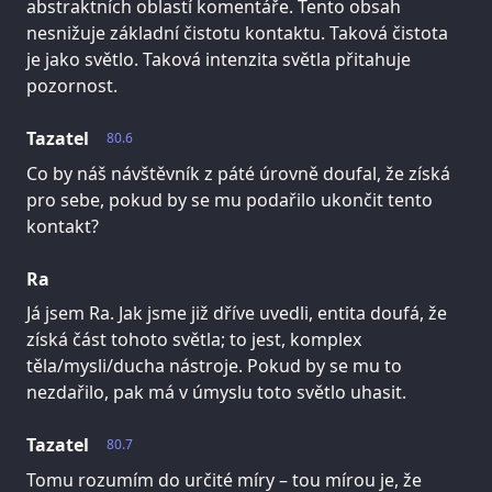
abstraktních oblastí komentáře. Tento obsah
nesnižuje základní čistotu kontaktu. Taková čistota
je jako světlo. Taková intenzita světla přitahuje
pozornost.
Tazatel
80.6
Co by náš návštěvník z páté úrovně doufal, že získá
pro sebe, pokud by se mu podařilo ukončit tento
kontakt?
Ra
Já jsem Ra. Jak jsme již dříve uvedli, entita doufá, že
získá část tohoto světla; to jest, komplex
těla/mysli/ducha nástroje. Pokud by se mu to
nezdařilo, pak má v úmyslu toto světlo uhasit.
Tazatel
80.7
Tomu rozumím do určité míry – tou mírou je, že