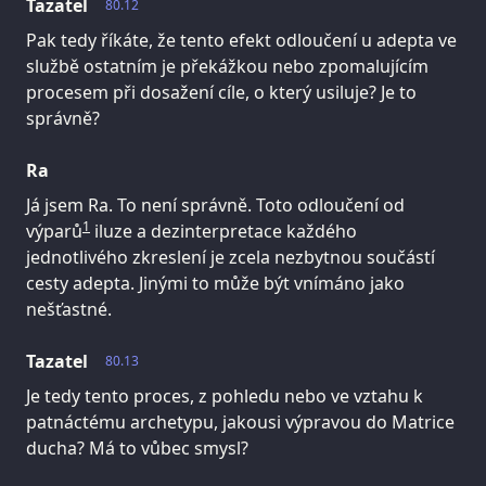
Tazatel
80.12
Pak tedy říkáte, že tento efekt odloučení u adepta ve
službě ostatním je překážkou nebo zpomalujícím
procesem při dosažení cíle, o který usiluje? Je to
správně?
Ra
Já jsem Ra. To není správně. Toto odloučení od
1
výparů
iluze a dezinterpretace každého
jednotlivého zkreslení je zcela nezbytnou součástí
cesty adepta. Jinými to může být vnímáno jako
nešťastné.
Tazatel
80.13
Je tedy tento proces, z pohledu nebo ve vztahu k
patnáctému archetypu, jakousi výpravou do Matrice
ducha? Má to vůbec smysl?