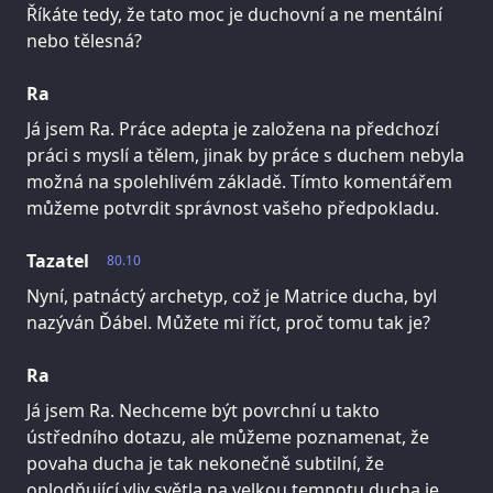
Říkáte tedy, že tato moc je duchovní a ne mentální
nebo tělesná?
Ra
Já jsem Ra. Práce adepta je založena na předchozí
práci s myslí a tělem, jinak by práce s duchem nebyla
možná na spolehlivém základě. Tímto komentářem
můžeme potvrdit správnost vašeho předpokladu.
Tazatel
80.10
Nyní, patnáctý archetyp, což je Matrice ducha, byl
nazýván Ďábel. Můžete mi říct, proč tomu tak je?
Ra
Já jsem Ra. Nechceme být povrchní u takto
ústředního dotazu, ale můžeme poznamenat, že
povaha ducha je tak nekonečně subtilní, že
oplodňující vliv světla na velkou temnotu ducha je