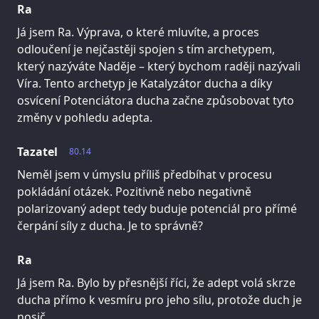
Ra
Já jsem Ra. Výprava, o které mluvíte, a proces
odloučení je nejčastěji spojen s tím archetypem,
který nazýváte Naděje – který bychom raději nazývali
Víra. Tento archetyp je Katalyzátor ducha a díky
osvícení Potenciátora ducha začne způsobovat tyto
změny v pohledu adepta.
Tazatel
80.14
Neměl jsem v úmyslu příliš předbíhat v procesu
pokládání otázek. Pozitivně nebo negativně
polarizovaný adept tedy buduje potenciál pro přímé
čerpání síly z ducha. Je to správně?
Ra
Já jsem Ra. Bylo by přesnější říci, že adept volá skrze
ducha přímo k vesmíru pro jeho sílu, protože duch je
nosič.