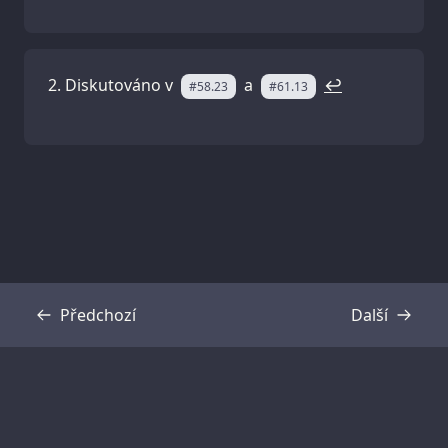
Diskutováno v
a
↩
#58.23
#61.13
Předchozí
Další
Přepis
Přepis