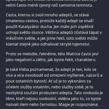
velmi často méně zjevný než samotná temnota.
Cesta, kterou si zvolí mnoho adeptů, se stává
zmatenou cestou, protože každý adept se snaží
použít Katalyzátor ducha. Jen málo jich úspěšně
uchopí světlo slunce. Většina adeptů zůstává tápat v
měsíčním světle, a jak jsme řekli, toto světlo může
klamat stejně jako odhalovat skryté tajemství.
Proto se melodie, řekněme, této Matrice často jeví
jako negativní a zlého, jak byste řekli, charakteru.
Je také třeba poznamenat, že adept je ten, kdo se
více a více osvobodil od omezení myšlenek, názorů a
pout ostatních bytostí. Ať už je to vykonáno za
účelem služby ostatním, nebo služby sobě, je to
nezbytná součást probuzení adepta. Tato svoboda je
těmi, kteří nejsou svobodní, viděna jako to, co byste
nazvali zlem nebo černotou. Magie je rozpoznána;