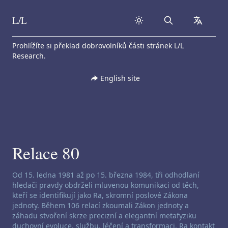
L/L
Search
collapse
Skip to content
Prohlížíte si překlad dobrovolníků části stránek L/L
Research.
English site
Relace 80
Zřeknutí se odpovědnosti za channeling:
Od 15. ledna 1981 až po 15. března 1984, tři odhodlaní
hledači pravdy obdrželi mluvenou komunikaci od těch,
kteří se identifikují jako Ra, skromní poslové Zákona
jednoty. Během 106 relací zkoumali Zákon jednoty a
záhadu stvoření skrze precizní a elegantní metafyziku
duchovní evoluce, službu, léčení a transformaci. Ra kontakt