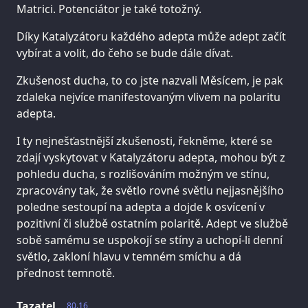
Matrici. Potenciátor je také totožný.
Díky Katalyzátoru každého adepta může adept začít
vybírat a volit, do čeho se bude dále dívat.
Zkušenost ducha, to co jste nazvali Měsícem, je pak
zdaleka nejvíce manifestovaným vlivem na polaritu
adepta.
I ty nejnešťastnější zkušenosti, řekněme, které se
zdají vyskytovat v Katalyzátoru adepta, mohou být z
pohledu ducha, s rozlišováním možným ve stínu,
zpracovány tak, že světlo rovné světlu nejjasnějšího
poledne sestoupí na adepta a dojde k osvícení v
pozitivní či službě ostatním polaritě. Adept ve službě
sobě samému se uspokojí se stíny a uchopí-li denní
světlo, zakloní hlavu v temném smíchu a dá
přednost temnotě.
Tazatel
80.16