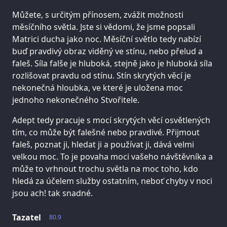
Můžete, s určitým přínosem, zvážit možnosti
měsíčního světla. Jste si vědomi, že jsme popsali
Matrici ducha jako noc. Měsíční světlo tedy nabízí
buď pravdivý obraz viděný ve stínu, nebo přelud a
faleš. Síla falše je hluboká, stejně jako je hluboká síla
rozlišovat pravdu od stínu. Stín skrytých věcí je
nekonečná hloubka, ve které je uložena moc
jednoho nekonečného Stvořitele.
Adept tedy pracuje s mocí skrytých věcí osvětlených
tím, co může být falešné nebo pravdivé. Přijmout
faleš, poznat ji, hledat ji a používat ji, dává velmi
velkou moc. To je povaha moci vašeho návštěvníka a
může to vrhnout trochu světla na moc toho, kdo
hledá za účelem služby ostatním, neboť chyby v noci
jsou ach! tak snadné.
Tazatel
80.9