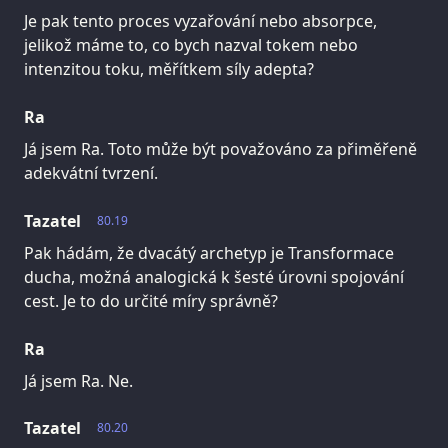
Je pak tento proces vyzařování nebo absorpce,
jelikož máme to, co bych nazval tokem nebo
intenzitou toku, měřítkem síly adepta?
Ra
Já jsem Ra. Toto může být považováno za přiměřeně
adekvátní tvrzení.
Tazatel
80.19
Pak hádám, že dvacátý archetyp je Transformace
ducha, možná analogická k šesté úrovni spojování
cest. Je to do určité míry správně?
Ra
Já jsem Ra. Ne.
Tazatel
80.20