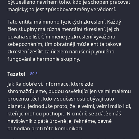
být zesíleno návrhem toho, kdo je schopen pracovat
magicky; to jest způsobovat změny ve vědomí.
Tato entita má mnoho fyzických zkreslení. Každý
člen skupiny má různá mentální zkreslení. Jejich
povaha se liší. Čím méně je zkreslení vyváženo
sebepoznáním, tím obratněji může entita takové
zkreslení zesílit za účelem narušení plynulého
fungování a harmonie skupiny.
Tazatel
80.5
Jak Ra dobře ví, informace, které zde
shromažďujeme, budou osvětlující jen velmi malému
procentu těch, kdo v současnosti obývají tuto
planetu, jednoduše proto, že je velmi, velmi málo lidí,
kteří je mohou pochopit. Nicméně se zdá, že náš
návštěvník z páté úrovně je, řekněme, pevně
odhodlán proti této komunikaci.