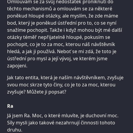
Omlouvám se za svůj nedostatek proniknutí do
těchto mechanismů a omlouvám se za některé
poněkud hloupé otázky, ale myslím, že zde máme
bod, který je poněkud ústřední pro to, co se nyní
snažíme pochopit. Takže i když mohou být mé další
otázky téměř nepřijatelně hloupé, pokusím se
pochopit, co je to za moc, kterou náš návštěvník
hledá, a jak ji používá. Neboť se mi zdá, že toto je
ústřední pro mysl a její vývoj, ve kterém jsme
zapojeni.
Jak tato entita, která je naším návštěvníkem, zvyšuje
svou moc skrze tyto činy, co je to za moc, kterou
zvyšuje? Můžete ji popsat?
Ra
Já jsem Ra. Moc, o které mluvíte, je duchovní moc.
Síly mysli jako takové nezahrnují činnosti tohoto
druhu.