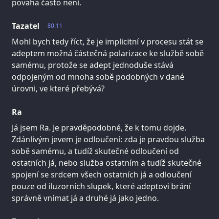
povaha často není.
Tazatel
80.11
Mohl bych tedy říct, že je implicitní v procesu stát se
adeptem možná částečná polarizace ke službě sobě
samému, protože se adept jednoduše stává
odpojeným od mnoha sobě podobných v dané
úrovni, ve které přebývá?
Ra
Já jsem Ra. Je pravděpodobné, že k tomu dojde.
Zdánlivým jevem je odloučení: zda je pravdou služba
sobě samému, a tudíž skutečné odloučení od
ostatních já, nebo služba ostatním a tudíž skutečné
spojení se srdcem všech ostatních já a odloučení
pouze od iluzorních slupek, které adeptovi brání
správně vnímat já a druhé já jako jedno.