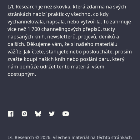
Support us:
L/L Research je neziskovka, která zdarma na svých
stránkách nabízí prakticky všechno, co kdy
vychannelovala, napsala, nebo vytvořila. To zahrnuje
více než 1 700 channelingových přepisů, tucty
napsaných knih, newsletterů, projevů, deníků a
dalších. Děkujeme vám, že si našeho materiálu
vážíte. Jak čtete, stahujete nebo posloucháte, prosím
zvažte koupi našich knih nebo poslání daru, který
nám pomůže udržet tento materiál všem
dostupným.
L/L Research © 2026. Všechen materiál na těchto stránkách