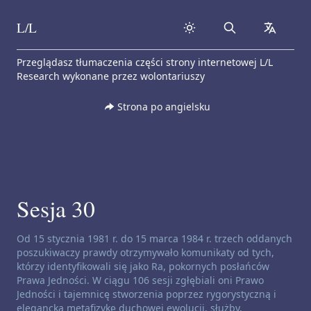
L/L
Search
collapse
Skip to content
Przeglądasz tłumaczenia części strony internetowej L/L
Research wykonane przez wolontariuszy
Strona po angielsku
Sesja 30
Zastrzeżenie dotyczące kanałów:
Od 15 stycznia 1981 r. do 15 marca 1984 r. trzech oddanych
poszukiwaczy prawdy otrzymywało komunikaty od tych,
którzy identyfikowali się jako Ra, pokornych posłańców
Prawa Jedności. W ciągu 106 sesji zgłębiali oni Prawo
Jedności i tajemnicę stworzenia poprzez rygorystyczną i
elegancką metafizykę duchowej ewolucji, służby,