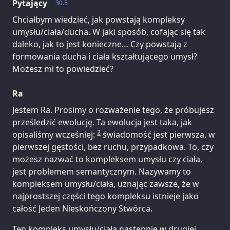
Pytający
30.5
Chciałbym wiedzieć, jak powstają kompleksy
umysłu/ciała/ducha. W jaki sposób, cofając się tak
daleko, jak to jest konieczne… Czy powstają z
formowania ducha i ciała kształtującego umysł?
Możesz mi to powiedzieć?
Ra
Jestem Ra. Prosimy o rozważenie tego, że próbujesz
prześledzić ewolucję. Ta ewolucja jest taka, jak
2
opisaliśmy wcześniej:
świadomość jest pierwsza, w
pierwszej gęstości, bez ruchu, przypadkowa. To, czy
możesz nazwać to kompleksem umysłu czy ciała,
jest problemem semantycznym. Nazywamy to
kompleksem umysłu/ciała, uznając zawsze, że w
najprostszej części tego kompleksu istnieje jako
całość Jeden Nieskończony Stwórca.
Ten kompleks umysłu/ciała następnie w drugiej