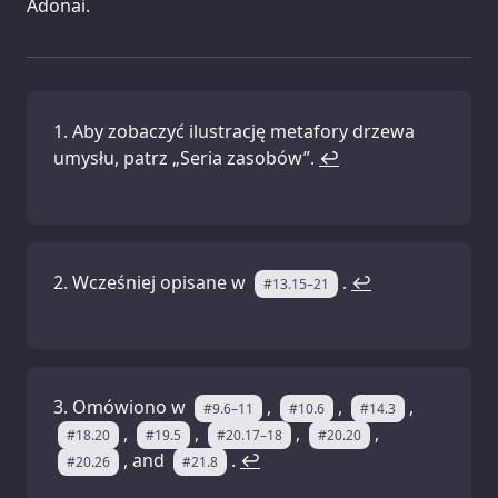
Adonai.
Aby zobaczyć ilustrację metafory drzewa
umysłu, patrz „Seria zasobów”.
↩
Wcześniej opisane w
.
↩
#13.15–21
Omówiono w
,
,
,
#9.6–11
#10.6
#14.3
,
,
,
,
#18.20
#19.5
#20.17–18
#20.20
, and
.
↩
#20.26
#21.8