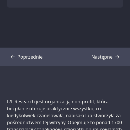
Poprzednie
Następne
Transkrypcja
Transkrypcja
Support us:
L/L Research jest organizacją non-profit, która
bezpłanie oferuje praktycznie wszystko, co
kiedykolwiek czanelowała, napisała lub stworzyła za
pośrednictwem tej witryny. Obejmuje to ponad 1700
transkrypcji czanelingów, dziesiątki opublikowanych