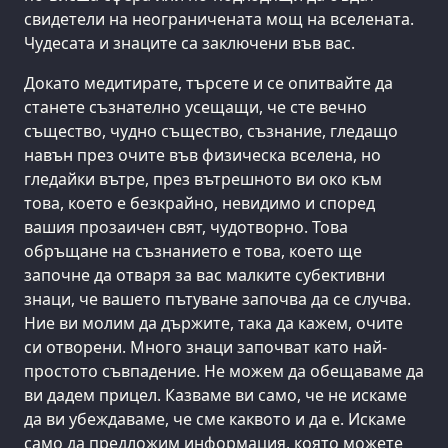
свидетели на неограничената мощ на вселената.
Чудесата и знаците са заключени във вас.
Докато медитирате, търсете и се опитвайте да
станете съзнателно усещащи, че сте вечно
същество, чудно същество, съзнание, гледащо
навън през очите във физическа вселена, но
гледайки вътре, през вътрешното ви око към
това, което е безкрайно, невидимо и според
вашия прозаичен свят, чудотворно. Това
обръщане на съзнанието е това, което ще
започне да отваря за вас малките субективни
знаци, че вашето пътуване започва да се случва.
Ние ви молим да държите, така да кажем, очите
си отворени. Много знаци започват като най-
простото съвпадение. Не можем да обещаваме да
ви дадем прицел. Казваме ви само, че не искаме
да ви убеждаваме, че сме каквото и да е. Искаме
само да предложим информация, която можете