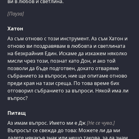
ви в любов и светлина.
[Пауза]
Хатон
Аз съм отново с този инструмент. Аз съм Хатон и
отново ви поздравявам в любовта и светлината
на безкрайния Един. Искаме да изкажем няколко
мисли чрез този, познат като Дон, и ако той
позволи да бъде подготвен, докато отваряме
събранието за въпроси, ние ще опитаме отново
преди края на тази среща. По това време бих
отговорил събранието за въпроси. Някой има ли
въпрос?
Питащ
Аз имам въпрос. Името ми е Дж
[Не се чува.]
Въпросът се свежда до това: Можете ли да ми
дадете някакъв знак или нещо такова, за да знам,