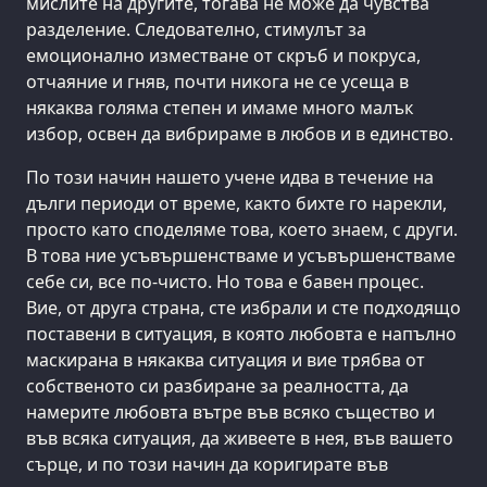
мислите на другите, тогава не може да чувства
разделение. Следователно, стимулът за
емоционално изместване от скръб и покруса,
отчаяние и гняв, почти никога не се усеща в
някаква голяма степен и имаме много малък
избор, освен да вибрираме в любов и в единство.
По този начин нашето учене идва в течение на
дълги периоди от време, както бихте го нарекли,
просто като споделяме това, което знаем, с други.
В това ние усъвършенстваме и усъвършенстваме
себе си, все по-чисто. Но това е бавен процес.
Вие, от друга страна, сте избрали и сте подходящо
поставени в ситуация, в която любовта е напълно
маскирана в някаква ситуация и вие трябва от
собственото си разбиране за реалността, да
намерите любовта вътре във всяко същество и
във всяка ситуация, да живеете в нея, във вашето
сърце, и по този начин да коригирате във