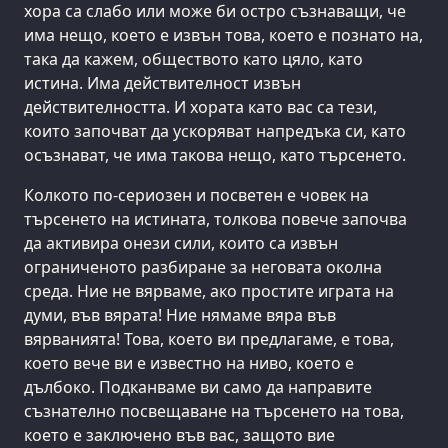
хора са слабо или може би остро съзнаващи, че
има нещо, което е извън това, което е познато на,
така да кажем, обществото като цяло, като
истина. Има действителност извън
действителността. И хората като вас са тези,
които започват да ускоряват напредъка си, като
осъзнават, че има такова нещо, като търсенето.
Колкото по-сериозен и посветен е човек на
търсенето на истината, толкова повече започва
да активира онези сили, които са извън
ограниченото разбиране за неговата околна
среда. Ние не вярваме, ако простите играта на
думи, във вярата! Ние нямаме вяра във
вярванията! Това, което ви предлагаме, е това,
което вече ви е известно на ниво, което е
дълбоко. Подканваме ви само да направите
съзнателно посвещаване на търсенето на това,
което е заключено във вас, защото вие