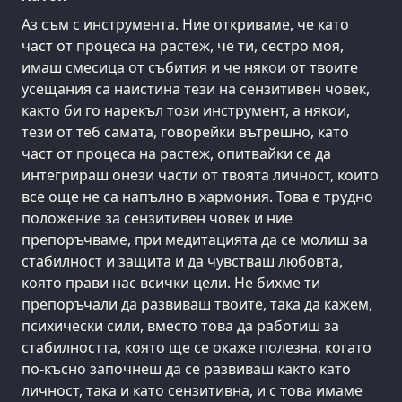
Аз съм с инструмента. Ние откриваме, че като
част от процеса на растеж, че ти, сестро моя,
имаш смесица от събития и че някои от твоите
усещания са наистина тези на сензитивен човек,
както би го нарекъл този инструмент, а някои,
тези от теб самата, говорейки вътрешно, като
част от процеса на растеж, опитвайки се да
интегрираш онези части от твоята личност, които
все още не са напълно в хармония. Това е трудно
положение за сензитивен човек и ние
препоръчваме, при медитацията да се молиш за
стабилност и защита и да чувстваш любовта,
която прави нас всички цели. Не бихме ти
препоръчали да развиваш твоите, така да кажем,
психически сили, вместо това да работиш за
стабилността, която ще се окаже полезна, когато
по-късно започнеш да се развиваш както като
личност, така и като сензитивна, и с това имаме