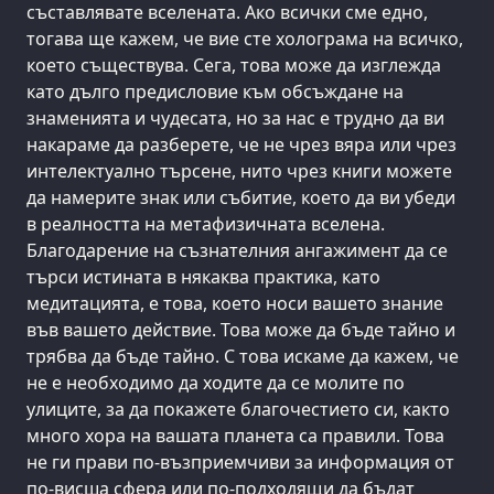
съставлявате вселената. Ако всички сме едно,
тогава ще кажем, че вие сте холограма на всичко,
което съществува. Сега, това може да изглежда
като дълго предисловие към обсъждане на
знаменията и чудесата, но за нас е трудно да ви
накараме да разберете, че не чрез вяра или чрез
интелектуално търсене, нито чрез книги можете
да намерите знак или събитие, което да ви убеди
в реалността на метафизичната вселена.
Благодарение на съзнателния ангажимент да се
търси истината в някаква практика, като
медитацията, е това, което носи вашето знание
във вашето действие. Това може да бъде тайно и
трябва да бъде тайно. С това искаме да кажем, че
не е необходимо да ходите да се молите по
улиците, за да покажете благочестието си, както
много хора на вашата планета са правили. Това
не ги прави по-възприемчиви за информация от
по-висша сфера или по-подходящи да бъдат