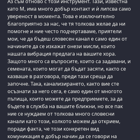
Аз съм отново с този инструмент. Тази, известна
като М, има много добър контакт и ѝ липсва само
увереност в момента. Това е изключително
благоприятно за нас, че тя толкова желае да ни
помогне и ние често подчертаваме, приятели
мои, че да бъдеш словесен канал е само един от
начините да се изкажат онези мисли, които
нашата вибрация предлага на вашите хора.
Защото много са въпросите, които са задавани, и
семената, които могат да бъдат засяти, както се
казваше в разговора, преди тази среща да
започне. Така, канализирането, както вие сте
осъзнати за него сега, е само един от многото
пътища, които можете да предприемете, за да
бъдете в служба на вашите ближни, но все пак
ние се нуждаем от толкова много словесни
канали като този, колкото можем да открием,
поради факта, че този конкретен вид
комуникация е добър начин да се говори на