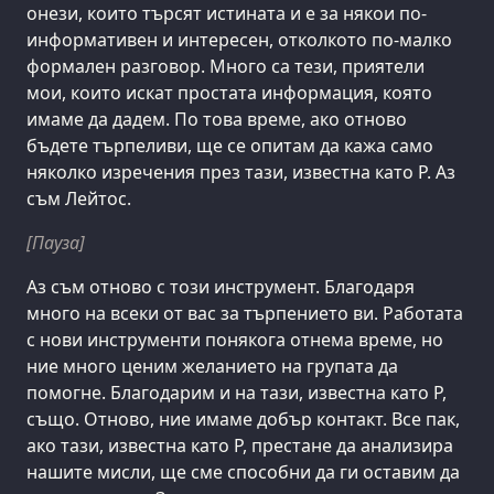
онези, които търсят истината и е за някои по-
информативен и интересен, отколкото по-малко
формален разговор. Много са тези, приятели
мои, които искат простата информация, която
имаме да дадем. По това време, ако отново
бъдете търпеливи, ще се опитам да кажа само
няколко изречения през тази, известна като Р. Аз
съм Лейтос.
[Пауза]
Аз съм отново с този инструмент. Благодаря
много на всеки от вас за търпението ви. Работата
с нови инструменти понякога отнема време, но
ние много ценим желанието на групата да
помогне. Благодарим и на тази, известна като Р,
също. Отново, ние имаме добър контакт. Все пак,
ако тази, известна като Р, престане да анализира
нашите мисли, ще сме способни да ги оставим да