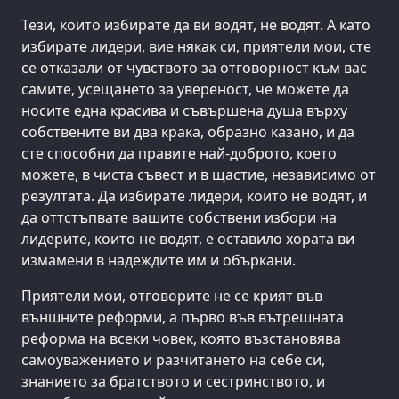
Тези, които избирате да ви водят, не водят. А като
избирате лидери, вие някак си, приятели мои, сте
се отказали от чувството за отговорност към вас
самите, усещането за увереност, че можете да
носите една красива и съвършена душа върху
собствените ви два крака, образно казано, и да
сте способни да правите най-доброто, което
можете, в чиста съвест и в щастие, независимо от
резултата. Да избирате лидери, които не водят, и
да оттстъпвате вашите собствени избори на
лидерите, които не водят, е оставило хората ви
измамени в надеждите им и объркани.
Приятели мои, отговорите не се крият във
външните реформи, а първо във вътрешната
реформа на всеки човек, която възстановява
самоуважението и разчитането на себе си,
знанието за братството и сестринството, и