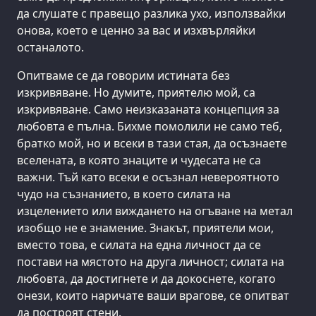
да слушате с правещо разлика ухо, използвайки
онова, което е ценно за вас и изхвърляйки
останалото.
Опитваме се да говорим истината без
изкривяване. Но думите, приятелю мой, са
изкривяване. Само неизказаната концепция за
любовта е пълна. Бихме помолили не само теб,
братко мой, но и всеки в тази стая, да осъзнаете
вселената, в която знаците и чудесата не са
важни. Тъй като всеки е осъзнал невероятното
чудо на съзнанието, в което силата на
изцелението или виждането на огъване на метал
изобщо не е знамение. Знакът, приятели мои,
вместо това, е силата на една личност да се
постави на мястото на друга личност; силата на
любовта, да достигнете и да докоснете, когато
онези, които наричате ваши врагове, се опитват
да построят стени.