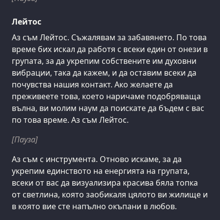
Лейтос
Аз съм Лейтос. Съжалявам за забавянето. По това
време бих искал да работя с всеки един от онези в
групата, за да укрепим собствените им духовни
вибрации, така да кажем, и да оставим всеки да
почувства нашия контакт. Ако желаете да
преживеете това, което наричаме подобряваща
вълна, ви молим наум да поискате да бъдем с вас
по това време. Аз съм Лейтос.
[Пауза]
Аз съм с инструмента. Отново искаме, за да
укрепим единството на енергията на групата,
всеки от вас да визуализира красива бяла топка
от светлина, която заобикаля цялото ви жилище и
в която вие сте напълно окъпани в любов.