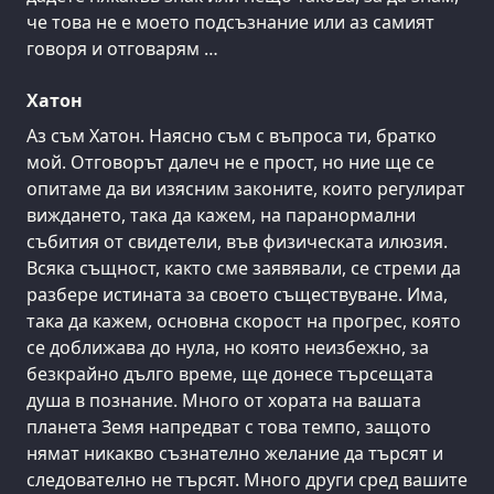
че това не е моето подсъзнание или аз самият
говоря и отговарям …
Хатон
Аз съм Хатон. Наясно съм с въпроса ти, братко
мой. Отговорът далеч не е прост, но ние ще се
опитаме да ви изясним законите, които регулират
виждането, така да кажем, на паранормални
събития от свидетели, във физическата илюзия.
Всяка същност, както сме заявявали, се стреми да
разбере истината за своето съществуване. Има,
така да кажем, основна скорост на прогрес, която
се доближава до нула, но която неизбежно, за
безкрайно дълго време, ще донесе търсещата
душа в познание. Много от хората на вашата
планета Земя напредват с това темпо, защото
нямат никакво съзнателно желание да търсят и
следователно не търсят. Много други сред вашите