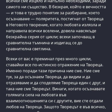
всички сме изцяло и напълно необходими, заради
самото ни същество. В безкрая, който е вечността
— и това е трудно понятие за разбиране, което
осъзнаваме — поляритета, постигнат от Твореца
в Неговото творение, когато любовта излязла и
направила всички вселени, довела навсякъде
безкрайна серия от цикли; всеки започващ в
сравнителна тъмнина и издигащ се до
сравнителна светлина.
Всеки от вас е преминал през много цикли,
ставайки все по-истинско отражение на Твореца.
Именно поради тази причина ние сме. Ние сме
тук, за да осъзнаем Твореца, да видим и да
отразяваме и да споделяме Твореца един с друг, и
така ние сме Творецът. Винаги, когато осъзнавате
голямата сила на любовта във
взаимоотношенията си с другите, вие сте отдали
любов на Твореца. Защото Творецът е във всичко,