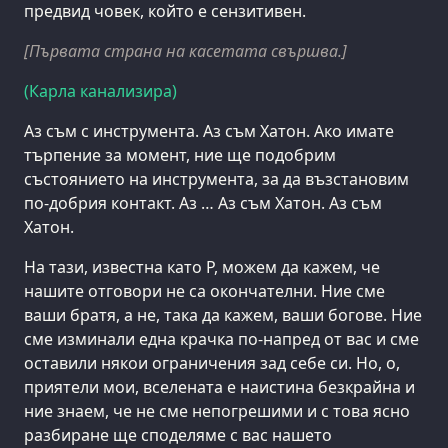
предвид човек, който е сензитивен.
[Първата страна на касетата свършва.]
(Карла канализира)
Аз съм с инструмента. Аз съм Хатон. Ако имате
търпение за момент, ние ще подобрим
състоянието на инструмента, за да възстановим
по-добрия контакт. Аз … Аз съм Хатон. Аз съм
Хатон.
На тази, известна като Р, можем да кажем, че
нашите отговори не са окончателни. Ние сме
ваши братя, а не, така да кажем, ваши богове. Ние
сме изминали една крачка по-напред от вас и сме
оставили някои ограничения зад себе си. Но, о,
приятели мои, вселената е наистина безкрайна и
ние знаем, че не сме непогрешими и с това ясно
разбиране ще споделяме с вас нашето