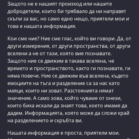
Защото не е нашият произход или нашите
добродетели, които би трябвало да ни направят
скъпи за вас, но само едно нещо, приятели мои и
това е нашата информация.
Кои сме ние? Ние сме глас, който ви говори. Да, от
други измерения, от други пространства, от други
вселени а не от тази, която вие познавате.
Защото ние се движим в такава вселена, че
времето и пространството, както ги познавате, ги
няма повече. Ние се движим във вселена, където
емоциите на тъга и разделение са за нас като
маяци, които ни зоват. Разстоянията нямат
значение. А само зова, който чуваме от онези,
които биха искали да знаят това, което имаме да
дадем. Информацията, която може да сложи край
на разделението и скръбта ви.
Нашата информация е проста, приятели мои.