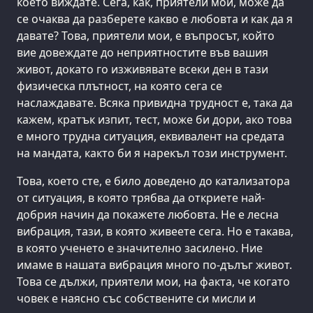
което виждате. Сега, как, приятели мои, може да
се очаква да разберете какво е любовта и как да я
давате? Това, приятели мои, е въпросът, който
вие довеждате до неприятностите във вашия
живот, докато го изживявате всеки ден в тази
физическа плътност, на която сега се
наслаждавате. Всяка привидна трудност е, така да
кажем, кратък изпит, тест, може би дори, ако това
е много трудна ситуация, еквивалент на средата
на мандата, както би я нарекъл този инструмент.
Това, което сте, е било доведено до катализатора
от ситуация, в която трябва да откриете най-
добрия начин да покажете любовта. Не е лесна
вибрация, тази, в която живеете сега. Но е такава,
в която ученето е значително засилено. Ние
имаме в нашата вибрация много по-дълъг живот.
Това се дължи, приятели мои, на факта, че когато
човек е наясно със собствените си мисли и