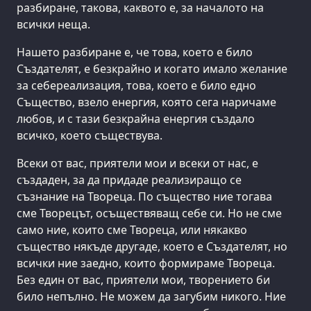
разбиране, такова, каквото е, за началото на
всички неща.
Нашето разбиране е, че това, което е било
Създателят, е безкрайно и когато имало желание
за себереализация, това, което е било едно
Същество, взело енергия, която сега наричаме
любов, и с тази безкрайна енергия създало
всичко, което съществува.
Всеки от вас, приятели мои и всеки от нас, е
създаден, за да придаде реализиращо се
съзнание на Твореца. По същество ние тогава
сме Творецът, осъществяващ себе си. Но не сме
само ние, които сме Твореца, или някакво
същество някъде другаде, което е Създателят, но
всички ние заедно, които формираме Твореца.
Без един от вас, приятели мои, творението би
било непълно. Не можем да загубим никого. Ние