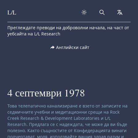
L/L
Search
collapse
Skip to content
Преглеждате преводи на доброволни начала, на част от
уебсайта на L/L Research
Английски сайт
4 септември 1978
Отказ от отговорност за ченълинг:
Това телепатично канализиране е взето от записите на
седмичните учебни и медитационни срещи на Rock
Creek Research & Development Laboratories и L/L
Research. Предлага се с надеждата, че може да ви бъде
полезно. Както същностите от Конфедерацията винаги
подчертават, моля, използвайте вашия здрав разум и