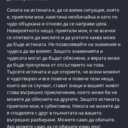
Силата на истината е, да се вземе ситуация, която
е, приятели мои, наистина необичайна и като по
чудо объркана и отново да се направи цяла.
Невероятното нещо, приятели мои, е че всички
се опитвате да мислите и да усетите каква може
да бъде истината. Не позволявайте на знамения и
чудеса да ви влияят. Защото знаменията и
чудесата могат да бъдат обяснени, а вярата може
да бъде пречупена от отсъствието на това.
Търсете истината и ще откриете, че всеки момент
е чудотворен и все повече и повече тези неща,
които ви се случват, стават знаци и вашият живот
става вътрешно приключение, което може би не
можете да обясните на другите. Защото истината,
приятели мои, е субективна. Никога не можете да
я споделите с друг в пълнотата на вашето
вътрешно разбиране. Можете само да обичате.
Ако можете само да се обичате един друг,