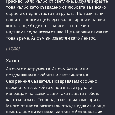
красиво, бяло кълбо от светлина. Визуализирайте
това кълбо като създадено от любовта във всяко
сърце и от единството на групата. По този начин,
вашите енергии ще бъдат балансирани и нашият
контакт ще бъде по-гладък и по-полезен,
надяваме се, за всеки от вас. Ще направя пауза по
това време. Аз съм ви известен като Лейтос.
[Пауза]
Хатон
Аз съм с инструмента. Аз съм Хатон и ви
поздравявам в любовта и светлината на
безкрайния Създател. Поздравявам особено
всеки от онези, който е нов в тази група, и
изпращам на всеки също така нашата любов,
както и тази на Твореца, в която идваме при вас.
Много от вас са разпитали откъде идваме и още
веднъж ние ви казваме, че това е без значение.