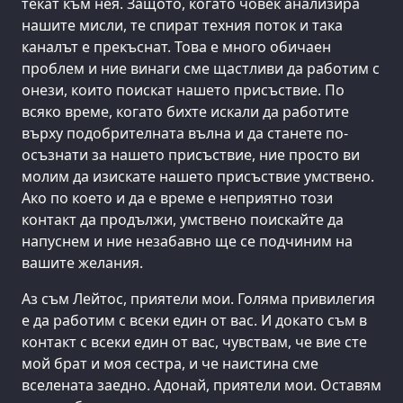
текат към нея. Защото, когато човек анализира
нашите мисли, те спират техния поток и така
каналът е прекъснат. Това е много обичаен
проблем и ние винаги сме щастливи да работим с
онези, които поискат нашето присъствие. По
всяко време, когато бихте искали да работите
върху подобрителната вълна и да станете по-
осъзнати за нашето присъствие, ние просто ви
молим да изискате нашето присъствие умствено.
Ако по което и да е време е неприятно този
контакт да продължи, умствено поискайте да
напуснем и ние незабавно ще се подчиним на
вашите желания.
Аз съм Лейтос, приятели мои. Голяма привилегия
е да работим с всеки един от вас. И докато съм в
контакт с всеки един от вас, чувствам, че вие сте
мой брат и моя сестра, и че наистина сме
вселената заедно. Адонай, приятели мои. Оставям