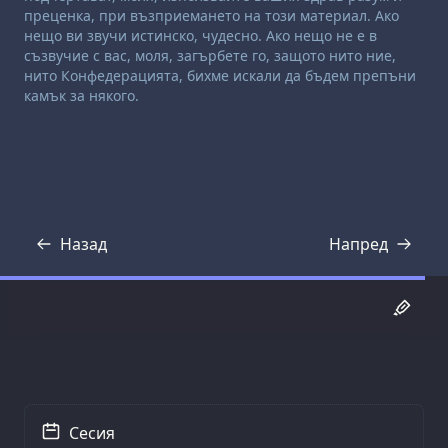
преценка, при възприемането на този материал. Ако
нещо ви звучи истинско, чудесно. Ако нещо не е в
съзвучие с вас, моля, загърбете го, защото нито ние,
нито Конфедерацията, бихме искали да бъдем препъни
камък за някого.
Назад
Напред
Препис
Препис
Сесия