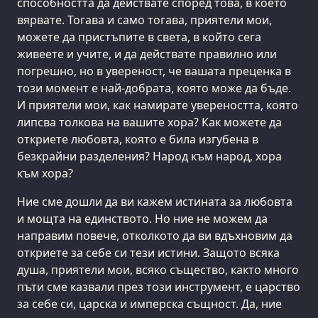
способността да действате според това, в което
вярвате. Тогава и само тогава, приятели мои,
можете да пристъпите в света, в който сега
живеете и учите, и да действате правилно или
погрешно, но в увереност, че вашата преценка в
този момент е най-добрата, която може да бъде.
И приятели мои, как намирате увереността, която
липсва толкова на вашите хора? Как можете да
откриете любовта, която е била изгубена в
безкрайни разделения? Народ към народ, хора
към хора?
Ние сме дошли да ви кажем истината за любовта
и мощта на единството. Но ние не можем да
направим повече, отколкото да ви вдъхновим да
откриете за себе си тези истини. Защото всяка
душа, приятели мои, всяко същество, както много
пъти сме казвали през този инструмент, е царство
за себе си, царска и имперска същност. Да, ние