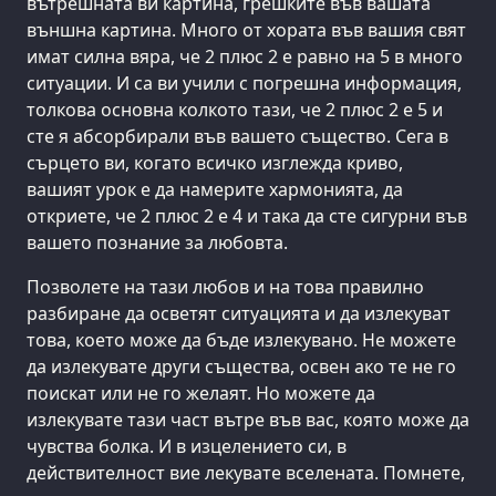
вътрешната ви картина, грешките във вашата
външна картина. Много от хората във вашия свят
имат силна вяра, че 2 плюс 2 е равно на 5 в много
ситуации. И са ви учили с погрешна информация,
толкова основна колкото тази, че 2 плюс 2 е 5 и
сте я абсорбирали във вашето същество. Сега в
сърцето ви, когато всичко изглежда криво,
вашият урок е да намерите хармонията, да
откриете, че 2 плюс 2 е 4 и така да сте сигурни във
вашето познание за любовта.
Позволете на тази любов и на това правилно
разбиране да осветят ситуацията и да излекуват
това, което може да бъде излекувано. Не можете
да излекувате други същества, освен ако те не го
поискат или не го желаят. Но можете да
излекувате тази част вътре във вас, която може да
чувства болка. И в изцелението си, в
действителност вие лекувате вселената. Помнете,