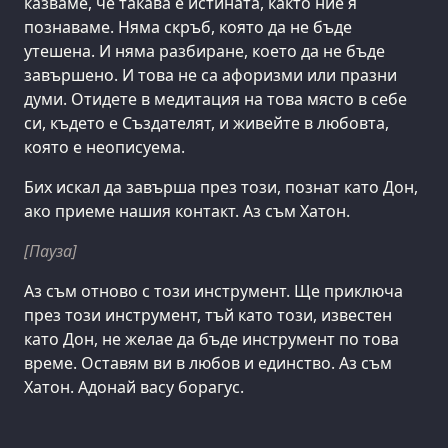
казваме, че такава е истината, както ние я
познаваме. Няма скръб, която да не бъде
утешена. И няма разбиране, което да не бъде
завършено. И това не са афоризми или празни
думи. Отидете в медитация на това място в себе
си, където е Създателят, и живейте в любовта,
която е неописуема.
Бих искал да завърша през този, познат като Дон,
ако приеме нашия контакт. Аз съм Хатон.
[Пауза]
Аз съм отново с този инструмент. Ще приключа
през този инструмент, тъй като този, известен
като Дон, не желае да бъде инструмент по това
време. Оставям ви в любов и единство. Аз съм
Хатон. Адонай васу борагус.