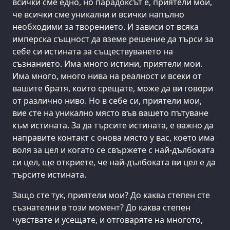
всички сме едно, но парадоксът е, приятели мои,
че всички сме уникални и всички напълно
необходими за творението. И зависи от всяка
имперска същност да вземе решение да търси за
себе си истината за съществуването на
съзнанието. Има много истини, приятели мои.
Има много, много нива на реалност и всеки от
вашите братя, които срещате, може да ви говори
от различно ниво. Но в себе си, приятели мои,
вие сте на уникално място във вашето пътуване
към истината. За да търсите истината, е важно да
направите контакт с онова място у вас, което има
воля за цел и когато се свържете с най-дълбоката
си цел, ще откриете, че най-дълбоката ви цел е да
търсите истината.
Защо сте тук, приятели мои? До каква степен сте
съзнателни в този момент? До каква степен
чувствате и усещате, и отговаряте на многото,