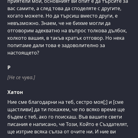
приятели мои, основният ви опит е да търсите за
вас самите, а след това да споделяте с другите,
когато можете. Но да търсиш вместо други, е
невъзможно. Знаем, че не бихме могли да
отговорим адекватно на въпрос толкова дълбок,
колкото вашия, в такъв кратък отговор. Но нека
попитаме дали това е задоволително за
настоящето?
Р
[Не се чува.]
Хатон
Ние сме благодарни на теб, сестро моя[;] и [сме
щастливи] да ти покажем, че по всяко време ще
бъдем с теб, ако го поискаш. Във вашите свети
писания е написано, че Този, Който е Създателят,
ще изтрие всяка сълза от очите ни. И ние ви