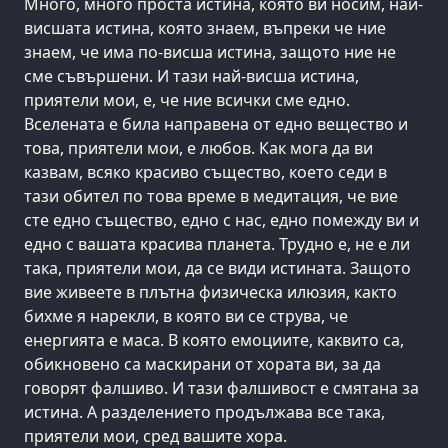
Много, много проста истина, която ви носим, най-
висшата истина, която знаем, въпреки че ние
знаем, че има по-висша истина, защото ние не
сме съвършени. И тази най-висша истина,
приятели мои, е, че ние всички сме едно.
Вселената е била направена от едно вещество и
това, приятели мои, е любов. Как мога да ви
казвам, всяко красиво същество, което седи в
тази обител по това време в медитация, че вие
сте едно същество, едно с нас, едно помежду ви и
едно с вашата красива планета. Трудно е, не е ли
така, приятели мои, да се види истината. Защото
вие живеете в плътна физическа илюзия, както
бихме я нарекли, в която ви се струва, че
енергията е маса. В която емоциите, каквито са,
обикновено са маскирани от хората ви, за да
говорят фалшиво. И тази фалшивост е смятана за
истина. А разделението продължава все така,
приятели мои, сред вашите хора.