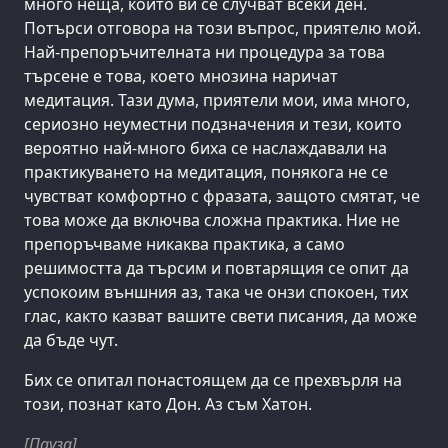
много неща, които ви се случват всеки ден.
Потърси отговора на този въпрос, приятелю мой.
Най-препоръчителната ни процедура за това
търсене е това, което мнозина наричат
медитация. Тази дума, приятели мои, има много,
сериозно неуместни подзначения и тези, които
вероятно най-много биха се наслаждавали на
практикуването на медитация, понякога не се
чувстват комфортно с фразата, защото смятат, че
това може да включва сложна практика. Ние не
препоръчваме никаква практика, а само
решимостта да търсим и повтарящия се опит да
успокоим външния аз, така че онзи спокоен, тих
глас, както казват вашите свети писания, да може
да бъде чут.
Бих се опитал понастоящем да се прехвърля на
този, познат като Дон. Аз съм Хатон.
[Пауза]