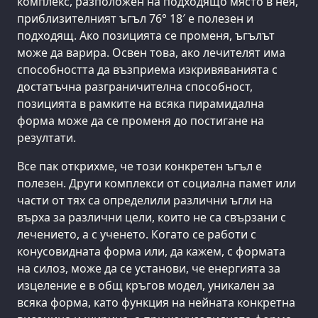
комплекс, разположен на подходящо място в нея,
приблизителният ъгъл 76° 18′ е полезен и
подходящ. Ако позицията се променя, ъгълът
може да варира. Освен това, ако лечителят има
способността да възприема изкривяванията с
достатъчна разграничителна способност,
позицията в рамките на всяка пирамидална
форма може да се променя до постигане на
резултати.
Все пак открихме, че този конкретен ъгъл е
полезен. Други комплекси от социална памет или
части от тях са определили различни ъгли на
върха за различни цели, които не са свързани с
лечението, а с ученето. Когато се работи с
конусовидната форма или, да кажем, с формата
на силоз, може да се установи, че енергията за
изцеление е в общ кръгов модел, уникален за
всяка форма, като функция на нейната конкретна