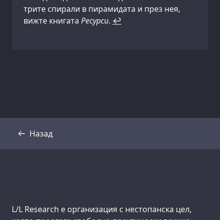
трите спирали в пирамидата и през нея,
вижте книгата
Ресурси
.
↩
Назад
Препис
Support us:
L/L Research е организация с нестопанска цел,