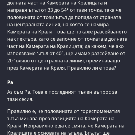
долната част на Камерата на Кралицата и
направя ъгъл от 33 до 54° от тази точка, така че
половината от този ъгъл да попада от страната
на централната линия, на която се намира
Камерата на Краля, това ще покаже разсейването
на спектъра, като се започне от точката в долната
част на Камерата на Кралицата; да кажем, че ако
използваме ъгъл от 40°, ще имаме разсейване от
20° вляво от централната линия, преминаващо
през Камерата на Краля. Правилно ли е това?
Ра
Аз съм Ра. Това е последният пълен въпрос за
тази сесия.
Правилно е, че половината от гореспоменатия
ъгъл минава през позицията на Камерата на
Краля. Неправилно е да се смята, че Камерата на
Кралицата е основата на ъгъла. Ъгълът ще