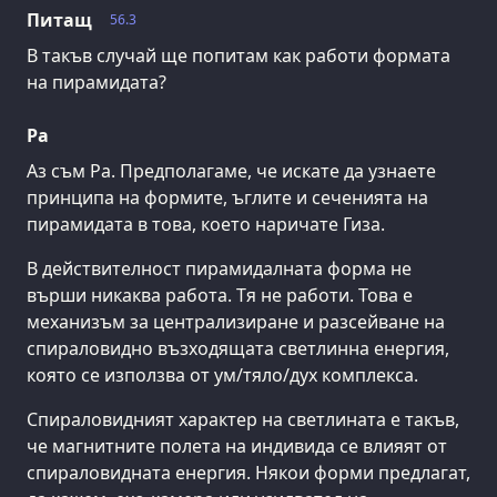
Питащ
56.3
В такъв случай ще попитам как работи формата
на пирамидата?
Ра
Аз съм Ра. Предполагаме, че искате да узнаете
принципа на формите, ъглите и сеченията на
пирамидата в това, което наричате Гиза.
В действителност пирамидалната форма не
върши никаква работа. Тя не работи. Това е
механизъм за централизиране и разсейване на
спираловидно възходящата светлинна енергия,
която се използва от ум/тяло/дух комплекса.
Спираловидният характер на светлината е такъв,
че магнитните полета на индивида се влияят от
спираловидната енергия. Някои форми предлагат,