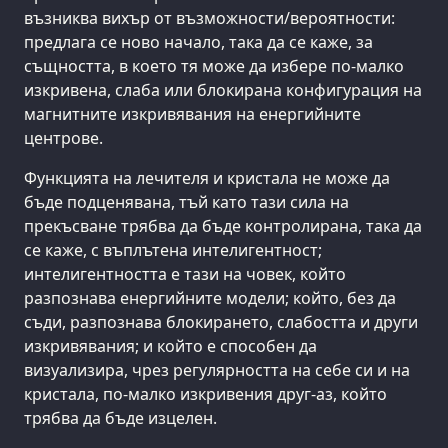
възниква вихър от възможности/вероятности:
предлага се ново начало, така да се каже, за
същността, в което тя може да избере по-малко
изкривена, слаба или блокирана конфигурация на
магнитните изкривявания на енергийните
центрове.
Функцията на лечителя и кристала не може да
бъде подценявана, тъй като тази сила на
прекъсване трябва да бъде контролирана, така да
се каже, с въплътена интелигентност;
интелигентността е тази на човек, който
разпознава енергийните модели; който, без да
съди, разпознава блокирането, слабостта и други
изкривявания; и който е способен да
визуализира, чрез регулярността на себе си и на
кристала, по-малко изкривения друг-аз, който
трябва да бъде изцелен.