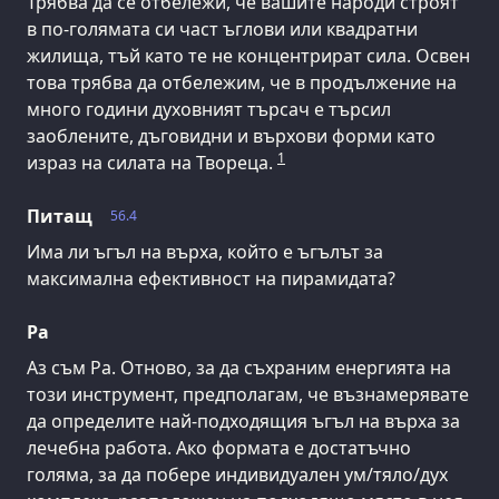
Трябва да се отбележи, че вашите народи строят
в по-голямата си част ъглови или квадратни
жилища, тъй като те не концентрират сила. Освен
това трябва да отбележим, че в продължение на
много години духовният търсач е търсил
заоблените, дъговидни и върхови форми като
1
израз на силата на Твореца.
Питащ
56.4
Има ли ъгъл на върха, който е ъгълът за
максимална ефективност на пирамидата?
Ра
Аз съм Ра. Отново, за да съхраним енергията на
този инструмент, предполагам, че възнамерявате
да определите най-подходящия ъгъл на върха за
лечебна работа. Ако формата е достатъчно
голяма, за да побере индивидуален ум/тяло/дух