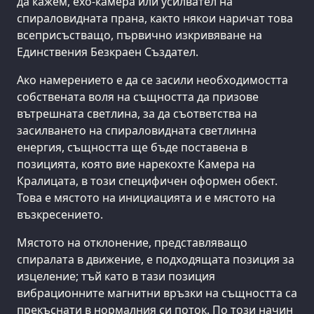
да кажем, ехо-камера или усилвател на
спираловидната прана, както някои наричат това
всеприсъстващо, първично изкривяване на
Единствения Безкраен Създател.
Ако намерението е да се засили необходимостта
собствената воля на същността да призове
вътрешната светлина, за да съответства на
засилването на спираловидната светлинна
енергия, същността ще бъде поставена в
позицията, която вие нарекохте Камера на
Кралицата, в този специфичен оформен обект.
Това е мястото на инициацията и е мястото на
възкресението.
Мястото на отклонение, представляващо
спиралата в движение, е подходящата позиция за
изцеление; тъй като в тази позиция
вибрационните магнитни връзки на същността са
прекъснати в нормалния си поток. По този начин