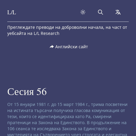
L/L
Search
collapse
Skip to content
Преглеждате преводи на доброволни начала, на част от
уебсайта на L/L Research
Английски сайт
Сесия 56
Отказ от отговорност за ченълинг:
От 15 януари 1981 г. до 15 март 1984 г., трима посветени
на истината търсачи получиха гласова комуникация от
тези, които се идентифицираха като Ра, смирени
пратеници на Закона на Единството. В продължение на
106 сеанса те изследваха Закона за Единството и
мистерията на Сътворението чрез строгата и елегантна