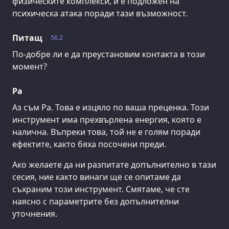
физическите комплекси, и е подложен на
психическа атака поради тази възможност.
Питащ
56.2
По-добре ли е да преустановим контакта в този
момент?
Ра
Аз съм Ра. Това е изцяло по ваша преценка. Този
инструмент има прехвърлена енергия, която е
налична. Въпреки това, той не е голям поради
ефектите, както бяха посочени преди.
Ако желаете да ни разпитате допълнително в тази
сесия, ние както винаги ще се опитаме да
съхраним този инструмент. Смятаме, че сте
наясно с параметрите без допълнителни
уточнения.