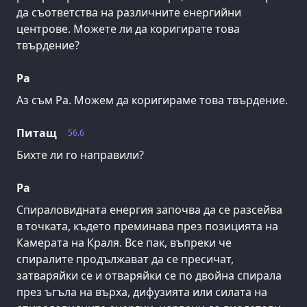
да съответства на различните енергийни
центрове. Можете ли да коригирате това
твърдение?
Ра
Аз съм Ра. Можем да коригираме това твърдение.
Питащ
56.6
Бихте ли го направили?
Ра
Спираловидната енергия започва да се разсейва
в точката, където преминава през позицията на
Камерата на Краля. Все пак, въпреки че
спиралите продължават да се пресичат,
затваряйки се и отваряйки се по двойна спирала
през ъгъла на върха, дифузията или силата на