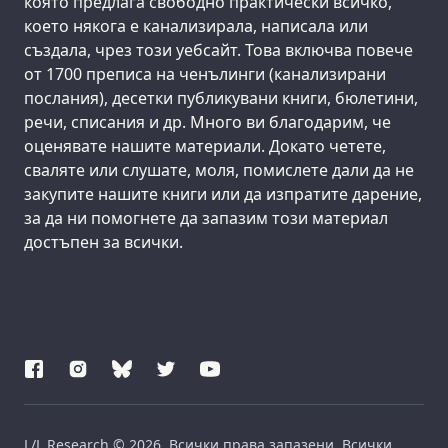
която предлага свободно практически всичко,
което някога е канализирала, написала или
създала, чрез този уебсайт. Това включва повече
от 1700 преписа на ченълинги (канализирани
послания), десетки публикувани книги, бюлетини,
речи, списания и др. Много ви благодарим, че
оценявате нашите материали. Докато четете,
сваляте или слушате, моля, помислете дали да не
закупите нашите книги или да изпратите дарение,
за да ни помогнете да запазим този материал
достъпен за всички.
L/L Research © 2026. Всички права запазени. Всички