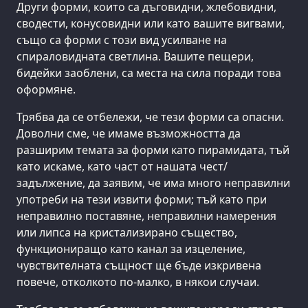
Други форми, които са дъговидни, жлебовидни,
сводести, конусовидни или като вашите вигвами,
също са форми с този вид усилване на
спираловидната светлина. Вашите пещери,
бидейки заоблени, са места на сила поради това
оформяне.
Трябва да се отбележи, че тези форми са опасни.
Доволни сме, че имаме възможността да
разширим темата за форми като пирамидата, тъй
като искаме, като част от нашата чест/
задължение, да заявим, че има много неправилни
употреби на тези извити форми; тъй като при
неправилно поставяне, неправилни намерения
или липса на кристализирано същество,
функциониращо като канал за изцеление,
чувствителната същност ще бъде изкривена
повече, отколкото по-малко, в някои случаи.