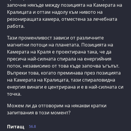
започне някъде между позицията на Камерата на
Кралицата и оттам надолу към нивото на
резониращата камера, отместена за лечебната
работа.
Тази променливост зависи от различните
магнитни потоци на планетата. Позицията на
Камерата на Краля е проектирана така, че да
пресича най-силната спирала на енергийния
поток, независимо от това къде започва ъгълът.
Въпреки това, когато преминава през позицията
на Камерата на Кралицата, тази спираловидна
енергия винаги е центрирана и е в най-силната си
точка.
Можем ли да отговорим на някакви кратки
запитвания в този момент?
Питащ
56.8