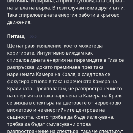
височина и ширина, а при конусовидната форма -
на ъгъла на върха. В тези случаи няма други ъгли.
Така спираловидната енергия работи в кръгово
движение.
Питащ
56.5
Ще направя изявление, което можете да
коригирате. Интуитивно виждам как
спираловидната енергия на пирамидата в Гиза се
разпръсква, докато преминава през така
наречената Камера на Краля, а след това се
фокусира отново в така наречената Камера на
Кралицата. Предполагам, че разпространението
на енергията в така наречената Камера на Краля
се вижда в спектъра на цветовете от червено до
виолетово и че енергийните центрове на
същността, която трябва да бъде излекувана,
трябва да бъдат съгласувани с това
разпространение на спектъра, така че спектърът