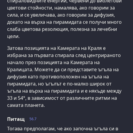
спираловидните енергии, червени до виолетови
цветови стойности, намалява, ако говорим за
сила, и се увеличава, ако говорим за дифузия,
докато на върха на пирамидата се получи много
слаба цветова резолюция, полезна за лечебни
цели.
Затова позицията на Камерата на Краля е
избрана за първата спирала след центрираното
начало през позицията на Камерата на
Кралицата. Можете да си представите ъгъла на
дифузия като противоположен на ъгъла на
пирамидата, но ъгълът е по-малко широк от
ъгъла на върха на пирамидата и е някъде между
33 и 54°, в зависимост от различните ритми на
самата планета.
Питащ
56.7
Тогава предполагам, че ако започна ъгъла си в