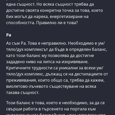
една същност. Но всяка същност трябва да
достигне своята конкретна точка за това, което
бих могъл да нарека, енергетизиране на
способността. Правилно ли е това?
Ра
Аз съм Ра. Това е неправилно. Необходимо е ум/
тяло/дух комплексът да бъде в определен баланс,
като този баланс му позволява да достигне
зададено ниво на липса на изкривяване.
Критичните трудности са уникални за всеки ум/
тяло/дух комплекс, дължащ се на дестилациите от
преживявания, които общо са, трябва да кажем,
виолетово-лъчевото съществуване на всяка
такава същност.
Този баланс е това, което е необходимо, за да се
свърши работа в търсенето на портала към