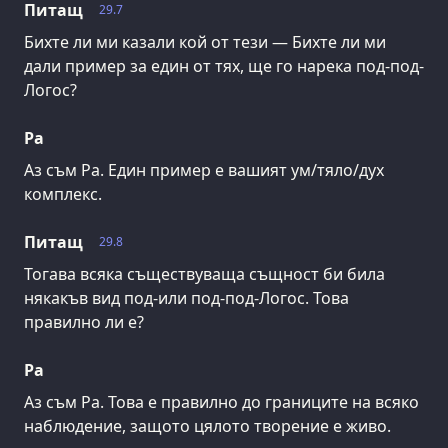
Питащ
29.7
Бихте ли ми казали кой от тези — Бихте ли ми
дали пример за един от тях, ще го нарека под-под-
Логос?
Ра
Аз съм Ра. Един пример е вашият ум/тяло/дух
комплекс.
Питащ
29.8
Тогава всяка съществуваща същност би била
някакъв вид под-или под-под-Логос. Това
правилно ли е?
Ра
Аз съм Ра. Това е правилно до границите на всяко
наблюдение, защото цялото творение е живо.