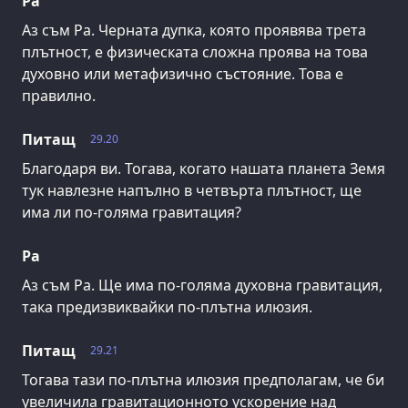
Ра
Аз съм Ра. Черната дупка, която проявява трета
плътност, е физическата сложна проява на това
духовно или метафизично състояние. Това е
правилно.
Питащ
29.20
Благодаря ви. Тогава, когато нашата планета Земя
тук навлезне напълно в четвърта плътност, ще
има ли по-голяма гравитация?
Ра
Аз съм Ра. Ще има по-голяма духовна гравитация,
така предизвиквайки по-плътна илюзия.
Питащ
29.21
Тогава тази по-плътна илюзия предполагам, че би
увеличила гравитационното ускорение над