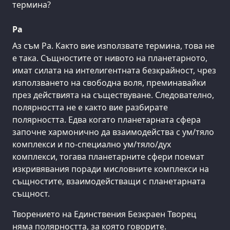
термина?
Ра
Аз съм Ра. Както вие използвате термина, това не
е така. Същностите от нивото на планетарното,
имат силата на интелигентната безкрайност, чрез
използването на свободна воля, преминавайки
през действията на съществуване. Следователно,
полярността не е както вие разбирате
полярността. Едва когато планетарната сфера
започне хармонично да взаимодейства с ум/тяло
комплекси и по-специално ум/тяло/дух
комплекси, тогава планетарните сфери поемат
изкривявания поради мисловните комплекси на
същностите, взаимодействащи с планетарната
същност.
Творението на Единствения Безкраен Творец
няма полярността, за която говорите.