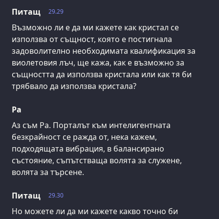
Питащ
29.29
Възможно ли е да ми кажете как кристал се
използва от същност, която е постигнала
задоволително необходимата квалификация за
виолетовия лъч, ще кажа, как е възможно за
същността да използва кристала или как тя би
трябвало да използва кристала?
Ра
Аз съм Ра. Порталът към интелигентната
безкрайност се ражда от, нека кажем,
подходящата вибрация, в балансирано
състояние, съпътстваща волята за служене,
волята за търсене.
Питащ
29.30
Но можете ли да ми кажете какво точно би