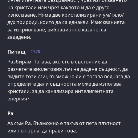
интелигентната безкрайност, чрез използването
на кристали или чрез каквото и да е друго
използване. Няма две кристализирани ум/тяло/
дух природи, които да са еднакви. Изискванията
за изкривяване, вибрационно казано, са
зададени.
Питащ
29.28
Разбирам. Тогава, ако сте в състояние да
разчетете виолетовия лъч на дадена същност, да
видите този лъч, възможно ли е тогава веднага да
определите дали същността може да използва
кристали, за да канализира интелигентната
енергия?
Ра
Аз съм Ра. Възможно е такъв от пета плътност
или по-горна, да прави това.