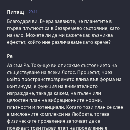
Питащ
29.11
Благодаря ви. Вчера заявихте, че планетите в
първа плътност са в безвремево състояние, като
начало. Можете ли да ми кажете как възниква
ефектът, който ние различаваме като време?
Ра
Аз съм Ра. Току-що ви описахме състоянието на
съществуване на всеки Логос. Процесът, чрез
който пространство/времето влиза във форма на
континуум, е функция на внимателното
изграждане, така да кажем, на пълен или
цялостен план на вибрационните норми,
плътности и потенциали. Когато този план се слее
в мисловните комплекси на Любовта, тогава
физическите проявления започват да се
появяват; този първи етап на проявление е