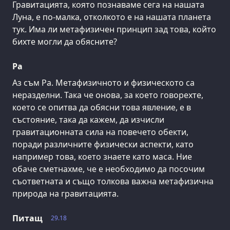
Гравитацията, която познаваме сега на нашата
Луна, е по-малка, отколкото е на нашата планета
тук. Има ли метафизичен принцип зад това, който
бихте могли да обясните?
Ра
Аз съм Ра. Метафизичното и физическото са
неразделни. Така че онова, за което говорехте,
което се опитва да обясни това явление, е в
състояние, така да кажем, да изчисли
гравитационната сила на повечето обекти,
поради различните физически аспекти, като
например това, което знаете като маса. Ние
обаче сметнахме, че е необходимо да посочим
съответната и също толкова важна метафизична
природа на гравитацията.
Питащ
29.18