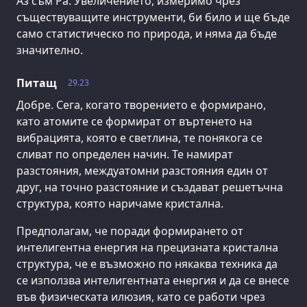
Аз съм Ра. Увеличението, измеримо чрез
съществуващите инструменти, би било и ще бъде
само статистическо по природа, и няма да бъде
значително.
Питащ
29.23
Добре. Сега, когато творението е формирано,
като атомите се формират от въртенето на
вибрацията, която е светлина, те понякога се
сливат по определен начин. Те намират
разстояния, междуатомни разстояния един от
друг, на точно разстояние и създават решетъчна
структура, която наричаме кристална.
Предполагам, че поради формирането от
интелигентна енергия на прецизната кристална
структура, че е възможно по някаква техника да
се използва интелигентната енергия и да се внесе
във физическата илюзия, като се работи чрез