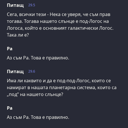
Питащ
29.5
Сега, всички тези - Нека се уверя, че съм прав
тогава. Тогава нашето слънце е под-Логос на
Логоса, който е основният галактически Логос.
Така ли е?
Ра
Аз съм Ра. Това е правилно.
Питащ
29.6
Има ли каквито и да е под-под-Логос, които се
намират в нашата планетарна система, които са
„под” на нашето слънце?
Ра
Аз съм Ра. Това е правилно.