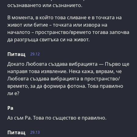
осъзнаването или съзнанието.
В момента, в който това сливане е в точката на
живот или битие – точката или извора на
началото – пространство/времето тогава започва
да разгръща свитъка си на живот.
Питащ
29.12
Докато Любовта създава вибрацията — Първо ще
направя това изявление. Нека кажа, вярвам, че
Любовта създава вибрацията в пространство/
времето, за да формира фотона. Това правилно
ли е?
Ра
Аз съм Ра. Това по същество е правилно.
Питащ
29.13