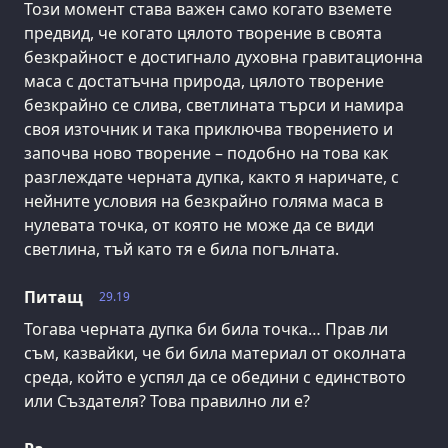
Този момент става важен само когато вземете
предвид, че когато цялото творение в своята
безкрайност е достигнало духовна гравитационна
маса с достатъчна природа, цялото творение
безкрайно се слива, светлината търси и намира
своя източник и така приключва творението и
започва ново творение – подобно на това как
разглеждате черната дупка, както я наричате, с
нейните условия на безкрайно голяма маса в
нулевата точка, от която не може да се види
светлина, тъй като тя е била погълната.
Питащ
29.19
Тогава черната дупка би била точка… Прав ли
съм, казвайки, че би била материал от околната
среда, който е успял да се обедини с единството
или Създателя? Това правилно ли е?