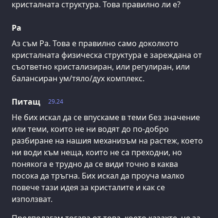
кристалната структура. Това правилно ли е?
Ра
Аз съм Ра. Това е правилно само доколкото
кристалната физическа структура е зареждана от
съответно кристализиран, или регулиран, или
балансиран ум/тяло/дух комплекс.
Питащ
29.24
Не бих искал да се впускаме в теми без значение
или теми, които не ни водят до по-добро
разбиране на нашия механизъм на растеж, което
ни води към неща, които не са преходни, но
понякога е трудно да се види точно в каква
посока да тръгна. Бих искал да проуча малко
повече тази идея за кристалите и как се
използват.