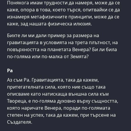
Понякога имам трудности да намеря, може да се
каже, опора в това, което търся, опитвайки се да
изнамеря метафизичните принципи, може да се
каже, зад нашата физическа илюзия.
Бихте ли ми дали пример за размера на
гравитацията в условията на трета плътност, на
повърхността на планетата Венера? Би ли била
по-голяма или по-малка от Земята?
Ра
Аз съм Ра. Гравитацията, така да кажем,
притегателната сила, която ние също така
описваме като натискаща външна сила към
Твореца, е по-голяма духовно върху същността,
която наричате Венера, поради по-голямата
степен на успех, така да кажем, при търсене на
Създателя.