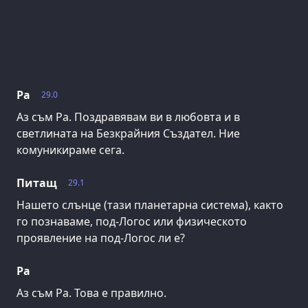
Ра
29.0
Аз съм Ра. Поздравявам ви в любовта и в
светлината на Безкрайния Създател. Ние
комуникираме сега.
Питащ
29.1
Нашето слънце (тази планетарна система), както
го познаваме, под-Логос или физическото
проявление на под-Логос ли е?
Ра
Аз съм Ра. Това е правилно.