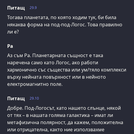
Питащ
29.9
Тогава планетата, по която ходим тук, би била
някаква форма на под-под-Логос. Това правилно
ли е?
Ра
Аз съм Ра. Планетарната същност е така
наречена само като Логос, ако работи
хармонично със същества или ум/тяло комплекси
върху нейната повърхност или в нейното
електромагнитно поле.
Питащ
29.10
Добре. Под-Логосът, като нашето слънце, някой
от тях – в нашата голяма галактика – имат ли
метафизична полярност, да кажем, положителна
или отрицателна, както ние използвахме