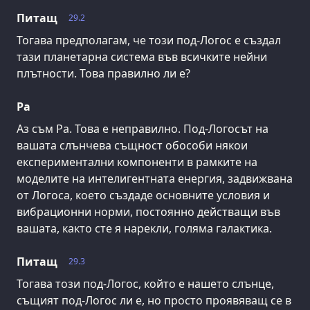
Питащ
29.2
Тогава предполагам, че този под-Логос е създал
тази планетарна система във всичките нейни
плътности. Това правилно ли е?
Ра
Аз съм Ра. Това е неправилно. Под-Логосът на
вашата слънчева същност обособи някои
експериментални компоненти в рамките на
моделите на интелигентната енергия, задвижвана
от Логоса, което създаде основните условия и
вибрационни норми, постоянно действащи във
вашата, както сте я нарекли, голяма галактика.
Питащ
29.3
Тогава този под-Логос, който е нашето слънце,
същият под-Логос ли е, но просто проявяващ се в