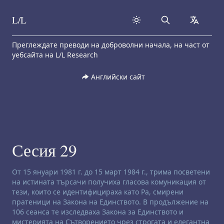
L/L
Search
collapse
Skip to content
Преглеждате преводи на доброволни начала, на част от
уебсайта на L/L Research
Английски сайт
Сесия 29
Отказ от отговорност за ченълинг:
От 15 януари 1981 г. до 15 март 1984 г., трима посветени
на истината търсачи получиха гласова комуникация от
тези, които се идентифицираха като Ра, смирени
пратеници на Закона на Единството. В продължение на
106 сеанса те изследваха Закона за Единството и
мистерията на Сътворението чрез строгата и елегантна