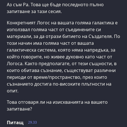
Аз съм Ра. Това ще бъде последното пълно
запитване за тази сесия.
Конкретният Логос на вашата голяма галактика е
използвал голяма част от съединените си
материали, за да отрази битието на Създателя. По
този начин има голяма част от вашата
галактическа система, която няма напредъка, за
който говорите, но живее духовно като част от
Логоса. Както предполагате, от тези същности, в
които обитава съзнание, съществуват различни
периоди от време/пространство, през които
съзнанието достига по-високите плътности на
опит.
Това отговаря ли на изискванията на вашето
запитване?
Питащ
29.33