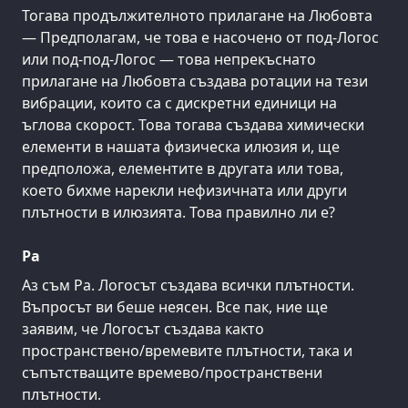
Тогава продължителното прилагане на Любовта
— Предполагам, че това е насочено от под-Логос
или под-под-Логос — това непрекъснато
прилагане на Любовта създава ротации на тези
вибрации, които са с дискретни единици на
ъглова скорост. Това тогава създава химически
елементи в нашата физическа илюзия и, ще
предположа, елементите в другата или това,
което бихме нарекли нефизичната или други
плътности в илюзията. Това правилно ли е?
Ра
Аз съм Ра. Логосът създава всички плътности.
Въпросът ви беше неясен. Все пак, ние ще
заявим, че Логосът създава както
пространствено/времевите плътности, така и
съпътстващите времево/пространствени
плътности.