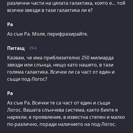
различни части на цялата галактика, която е… той
всички звезди в тази галактика ли е?
Ра
Аз съм Ра. Моля, перифразирайте.
Питащ
29.4
Казвам, че има приблизително 250 милиарда
звезди или слънца, нещо като нашето, в тази
голяма галактика. Всички ли са част от един и
същи под-Логос?
Ра
Аз съм Ра. Всички те са част от един и същи
Логос. Вашата слънчева система, както бихте я
нарекли, е проявление, в известна степен и малко
по-различно, поради наличието на под-Логос.