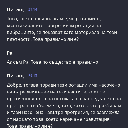
Питащ
29.14
Това, което предполагам е, че ротациите,
квантизираните прогресивни ротации на
вибрациите, се показват като материала на тези
плътности. Това правилно ли е?
Ра
Аз съм Ра. Това по същество е правилно.
Питащ
29.15
Добре, тогава поради тези ротации има насочено
навътре движение на тези частици, което е
противоположно на посоката на напредването на
пространство/времето, така, както аз го разбирам
и тази насочена навътре прогресия, се разглежда
от нас като това, което наричаме гравитация.
Това правилно ли е?