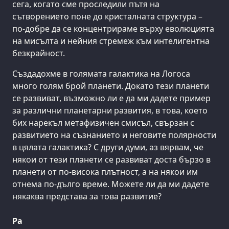
сега, когато сме проследили пътя на
сътворението поне до кристалната структура –
по-добре да се концентрираме върху еволюцията
на мисълта и нейния стремеж към интелигентна
безкрайност.
Създадохме в голямата галактика на Логоса
много голям брой планети. Докато тези планети
се развиват, възможно ли е да ми дадете пример
за различни планетарни развития, в това, което
бих нарекъл метафизичен смисъл, свързан с
развитието на съзнанието и неговите полярности
в цялата галактика? С други думи, аз вярвам, че
някои от тези планети се развиват доста бързо в
планети от по-висока плътност, а на някои им
отнема по-дълго време. Можете ли да ми дадете
някаква представа за това развитие?
Ра