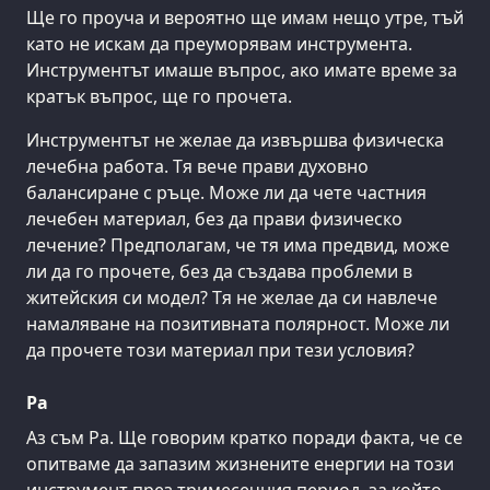
Ще го проуча и вероятно ще имам нещо утре, тъй
като не искам да преуморявам инструмента.
Инструментът имаше въпрос, ако имате време за
кратък въпрос, ще го прочета.
Инструментът не желае да извършва физическа
лечебна работа. Тя вече прави духовно
балансиране с ръце. Може ли да чете частния
лечебен материал, без да прави физическо
лечение? Предполагам, че тя има предвид, може
ли да го прочете, без да създава проблеми в
житейския си модел? Тя не желае да си навлече
намаляване на позитивната полярност. Може ли
да прочете този материал при тези условия?
Ра
Аз съм Ра. Ще говорим кратко поради факта, че се
опитваме да запазим жизнените енергии на този
инструмент през тримесечния период, за който