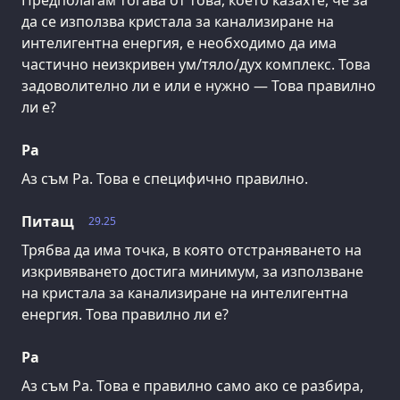
Предполагам тогава от това, което казахте, че за
да се използва кристала за канализиране на
интелигентна енергия, е необходимо да има
частично неизкривен ум/тяло/дух комплекс. Това
задоволително ли е или е нужно — Това правилно
ли е?
Ра
Аз съм Ра. Това е специфично правилно.
Питащ
29.25
Трябва да има точка, в която отстраняването на
изкривяването достига минимум, за използване
на кристала за канализиране на интелигентна
енергия. Това правилно ли е?
Ра
Аз съм Ра. Това е правилно само ако се разбира,