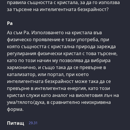
правила същността с кристала, за да го използва
за търсене на интелигентната безкрайност?
Ра
Аз съм Ра. Използването на кристала във
физическо проявление е тази употреба, при
която същността с кристална природа зарежда
регулирания физически кристал с това търсене,
като по този начин му позволява да вибрира
хармонично, и също така да се превърне в
катализатор, или портал, при което
интелигентната безкрайност може така да се
превърне в интелигентна енергия, като този
кристал служи като аналог на виолетовия лъч на
ума/тялото/духа, в сравнително неизкривена
форма.
Питащ
29.31