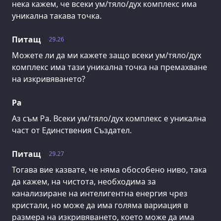
нека кажем, че всеки ум/тяло/дух комплекс има
уникална такава точка.
Питащ
29.26
Можете ли да ми кажете защо всеки ум/тяло/дух
комплекс има тази уникална точка на премахване
на изкривяването?
Ра
Аз съм Ра. Всеки ум/тяло/дух комплекс е уникална
част от Единствения Създател.
Питащ
29.27
Тогава вие казвате, че няма обособено ниво, така
да кажем, на чистота, необходима за
канализиране на интелигентна енергия чрез
кристали, но може да има голяма вариация в
размера на изкривяването, което може да има